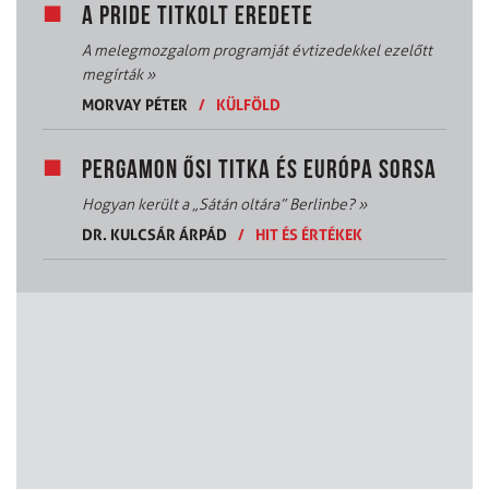
A PRIDE TITKOLT EREDETE
A melegmozgalom programját évtizedekkel ezelőtt
megírták
»
MORVAY PÉTER
/
KÜLFÖLD
PERGAMON ŐSI TITKA ÉS EURÓPA SORSA
Hogyan került a „Sátán oltára” Berlinbe?
»
DR. KULCSÁR ÁRPÁD
/
HIT ÉS ÉRTÉKEK