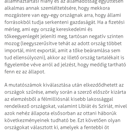
államháztartási hiány és az államadósság együttesen
alkalmas annak szemléltetésére, hogy mekkora
mozgástere van egy-egy országnak arra, hogy állami
forrásokból tudja serkenteni gazdaságát. Ha a fizetési
mérleg, ami egy ország kereskedelmi és
tőkeegyenlegét jeleníti meg, tartósan negatív szinten
mozog (leegyszerűsítve tehát az adott ország többet
importál, mint exportál, amit a tőke beáramlása sem
tud ellensúlyozni), akkor az illető ország tartalékait is
figyelembe véve arról ad jelzést, hogy meddig tartható
fenn ez az állapot.
A mutatószámok kiválasztása után elkezdődhetett az
országok szűrése, amely során a szerző először kizárta
az elemzésből a félmilliósnál kisebb lakossággal
rendelkező országokat, valamint Líbiát és Szíriát, mivel
azok nehéz állapota elsősorban az ottani háborúk
következményeinek tudható be. Ezt követően olyan
országokat választott ki, amelyek a fentebbi öt