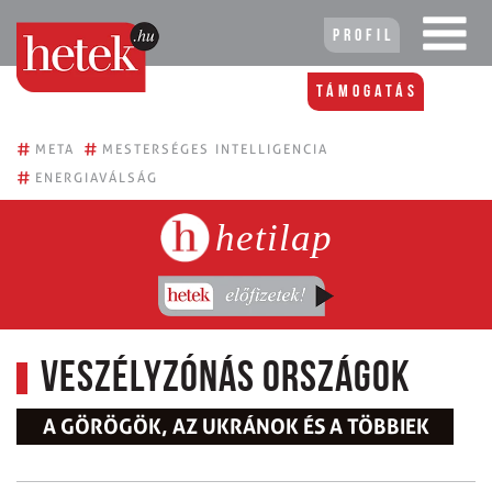
Profil
Támogatás
#
#
META
MESTERSÉGES INTELLIGENCIA
#
ENERGIAVÁLSÁG
hetilap
Veszélyzónás országok
A GÖRÖGÖK, AZ UKRÁNOK ÉS A TÖBBIEK