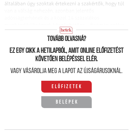
általában úgy szoktak értekezni a szakértők, hogy túl
van a válság nehezén, azonban jelentős
adósságterhének és a közel 14 százalékos
munkanélküliségnek köszönhetően – finoman szólva
is – csak borús kilátásokkal rendelkezik.
Tovább olvasná?
Ez egy cikk a hetilapból, amit online előfizetést
követően belépéssel elér.
Vagy vásárolja meg a lapot az újságárusoknál.
Előfizetek
Belépek