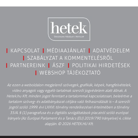
KAPCSOLAT
MÉDIAAJÁNLAT
ADATVÉDELEM
SZABÁLYZAT A KOMMENTELÉSRŐL
PARTNEREINK
ÁSZF
POLITIKAI HIRDETÉSEK
WEBSHOP TÁJÉKOZTATÓ
Az ezen a weboldalon megjelenő szövegek, grafikák, képek, hangfelvételek,
video anyagok vagy egyéb tartalmak szerzői jogvédelem alatt állnak. A
Hetek.hu Kft. minden jogot fenntart a tartalommal kapcsolatosan, beleértve a
tartalom szöveg- és adatbányászat céljára való felhasználását is – A szerzői
jogról szóló 1999. évi LXXVI. törvény rendelkezései értelmében a törvény
35/A. § (1) paragrafusa és a digitális szolgáltatások piacairól szóló európai
irányelv (Az Európai Parlament és a Tanács (EU) 2019/790 Irányelve) 4. cikke
alapján. © 2026 HETEK.HU Kft.