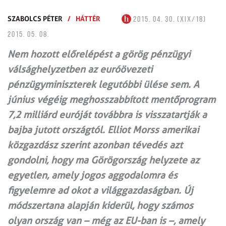
SZABOLCS PÉTER
/
HÁTTÉR
2015. 04. 30. (XIX/18)
2015. 05. 08.
Nem hozott előrelépést a görög pénzügyi
válsághelyzetben az euróövezeti
pénzügyminiszterek legutóbbi ülése sem. A
június végéig meghosszabbított mentőprogram
7,2 milliárd euróját továbbra is visszatartják a
bajba jutott országtól. Elliot Morss amerikai
közgazdász szerint azonban tévedés azt
gondolni, hogy ma Görögország helyzete az
egyetlen, amely jogos aggodalomra és
figyelemre ad okot a világgazdaságban. Új
módszertana alapján kiderül, hogy számos
olyan ország van – még az EU-ban is –, amely