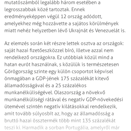
mutatószámból legalább három esetében a
legrosszabbak közé tartoztak. Ennek
eredményeképpen végül 12 ország adódott,
amelyekhez még hozzávette a sajátos körülmények
miatt nehéz helyzetben lévő Ukrajnát és Venezuelát is.
Az elemzés során két részre lettek osztva az országok:
saját hazai fizetőeszközzel bíró, illetve azzal nem
rendelkező országokra. Ez utóbbiak közül mind a
hatan eurót használnak, s közülük is természetesen
Görögország szinte egy külön csoportot képvisel
önmagában a GDP-jének 175 százalékát kitevő
államadósságával és a 25 százalékos
munkanélküliségével. Olaszország a növekvő
munkanélküliségi rátával és negatív GDP-növekedési
ütemével szintén negatív kilátásokkal rendelkezik,
amit tovább súlyosbít az, hogy az államadósság a
bruttó hazai össztermék több mint 135 százalékát
teszi ki. Harmadik a sorban Portugália, amelyről már