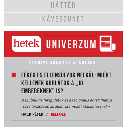
HÁTTÉR
KÁVÉSZÜNET
ARCHÍVUMUNKBÓL AJÁNLJUK:
FÉKEK ÉS ELLENSÚLYOK NÉLKÜL: MIÉRT
KELLENEK KORLÁTOK A „JÓ
EMBEREKNEK” IS?
A szubjektív hangulatok és a racionális érvek hiánya
rossz tanácsadó az államszervezet átalakításánál
»
HACK PÉTER
/
BELFÖLD