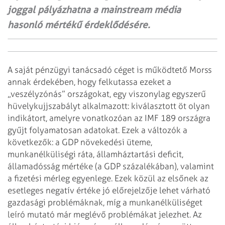
joggal pályázhatna a mainstream média
hasonló mértékű érdeklődésére.
A saját pénzügyi tanács­adó céget is működtető Morss
annak érdekében, hogy felkutassa ezeket a
„veszélyzónás” országokat, egy viszonylag egyszerű
hüvelykujjszabályt alkalmazott: kiválasztott öt olyan
indikátort, amelyre vonatkozóan az IMF 189 országra
gyűjt folyamatosan adatokat. Ezek a változók a
következők: a GDP növekedési üteme,
munkanélküliségi ráta, államháztartási deficit,
államadósság mértéke (a GDP százalékában), valamint
a fizetési mérleg egyenlege. Ezek közül az elsőnek az
esetleges negatív értéke jó előrejelzője lehet várható
gazdasági problémáknak, míg a munkanélküliséget
leíró mutató már meglévő problémákat jelezhet. Az