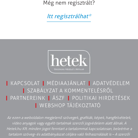
Még nem regisztrált?
Itt regisztrálhat
*
KAPCSOLAT
MÉDIAAJÁNLAT
ADATVÉDELEM
SZABÁLYZAT A KOMMENTELÉSRŐL
PARTNEREINK
ÁSZF
POLITIKAI HIRDETÉSEK
WEBSHOP TÁJÉKOZTATÓ
Az ezen a weboldalon megjelenő szövegek, grafikák, képek, hangfelvételek,
video anyagok vagy egyéb tartalmak szerzői jogvédelem alatt állnak. A
Hetek.hu Kft. minden jogot fenntart a tartalommal kapcsolatosan, beleértve a
tartalom szöveg- és adatbányászat céljára való felhasználását is – A szerzői