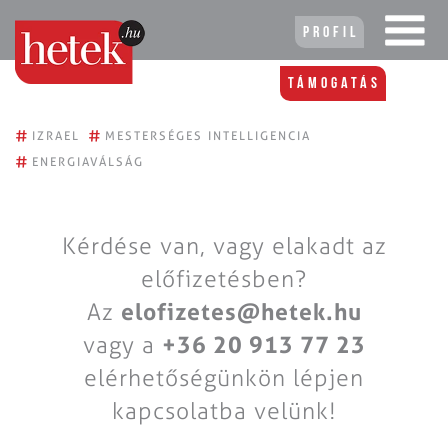
Profil
Támogatás
#
#
IZRAEL
MESTERSÉGES INTELLIGENCIA
#
ENERGIAVÁLSÁG
Kérdése van, vagy elakadt az
előfizetésben?
Az
elofizetes@hetek.hu
vagy a
+36 20 913 77 23
elérhetőségünkön lépjen
kapcsolatba velünk!