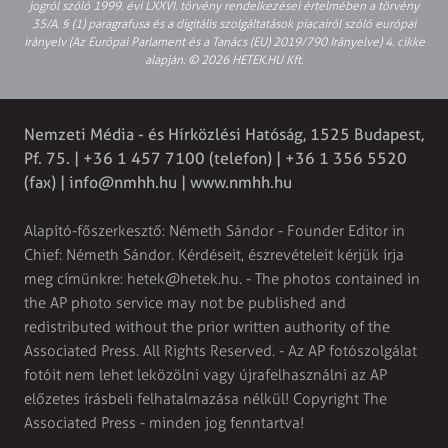
jogról szóló 1999. évi LXXVI. törvény rendelkezései értelmében a törvény
35/A. § (1) paragrafusa és a digitális szolgáltatások piacairól szóló európai
irányelv (Az Európai Parlament és a Tanács (EU) 2019/790 Irányelve) 4. cikke
alapján. © 2026 HETEK.HU Kft.
Nemzeti Média - és Hírközlési Hatóság, 1525 Budapest,
Pf. 75. | +36 1 457 7100 (telefon) | +36 1 356 5520
(fax) |
info@nmhh.hu
| www.nmhh.hu
Alapító-főszerkesztő: Németh Sándor - Founder Editor in
Chief: Németh Sándor. Kérdéseit, észrevételeit kérjük írja
meg címünkre:
hetek@hetek.hu
. - The photos contained in
the AP photo service may not be published and
redistributed without the prior written authority of the
Associated Press. All Rights Reserved. - Az AP fotószolgálat
fotóit nem lehet leközölni vagy újrafelhasználni az AP
előzetes írásbeli felhatalmazása nélkül! Copyright The
Associated Press - minden jog fenntartva!