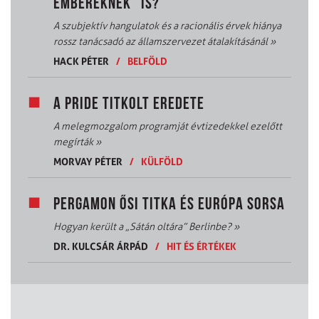
EMBEREKNEK” IS?
A szubjektív hangulatok és a racionális érvek hiánya
rossz tanácsadó az államszervezet átalakításánál
»
HACK PÉTER
/
BELFÖLD
A PRIDE TITKOLT EREDETE
A melegmozgalom programját évtizedekkel ezelőtt
megírták
»
MORVAY PÉTER
/
KÜLFÖLD
PERGAMON ŐSI TITKA ÉS EURÓPA SORSA
Hogyan került a „Sátán oltára” Berlinbe?
»
DR. KULCSÁR ÁRPÁD
/
HIT ÉS ÉRTÉKEK