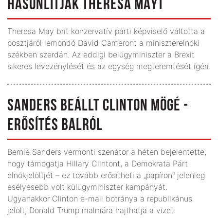
HASONLÍTJÁK THERESA MAYT
Theresa May brit konzervatív párti képviselő váltotta a
posztjáról lemondó David Cameront a miniszterelnöki
székben szerdán. Az eddigi belügyminiszter a Brexit
sikeres levezénylését és az egység megteremtését ígéri.
SANDERS BEÁLLT CLINTON MÖGÉ -
ERŐSÍTÉS BALRÓL
Bernie Sanders vermonti szenátor a héten bejelentette,
hogy támogatja Hillary Clintont, a Demokrata Párt
elnökjelöltjét – ez tovább erősítheti a „papíron” jelenleg
esélyesebb volt külügyminiszter kampányát.
Ugyanakkor Clinton e-mail botránya a republikánus
jelölt, Donald Trump malmára hajthatja a vizet.