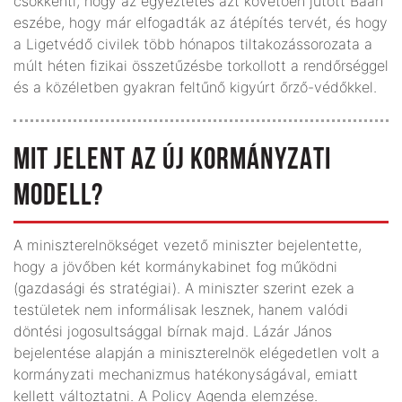
csökkenti, hogy az egyeztetés azt követően jutott Baán
eszébe, hogy már elfogadták az átépítés tervét, és hogy
a Ligetvédő civilek több hónapos tiltakozássorozata a
múlt héten fizikai összetűzésbe torkollott a rendőrséggel
és a közéletben gyakran feltűnő kigyúrt őrző-védőkkel.
MIT JELENT AZ ÚJ KORMÁNYZATI
MODELL?
A miniszterelnökséget vezető miniszter bejelentette,
hogy a jövőben két kormánykabinet fog működni
(gazdasági és stratégiai). A miniszter szerint ezek a
testületek nem informálisak lesznek, hanem valódi
döntési jogosultsággal bírnak majd. Lázár János
bejelentése alapján a miniszterelnök elégedetlen volt a
kormányzati mechanizmus hatékonyságával, emiatt
kellett változtatni. A Policy Agenda elemzése.