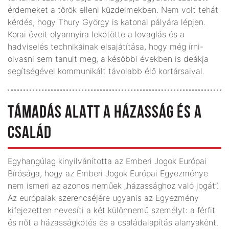
érdemeket a török elleni küzdelmekben. Nem volt tehát
kérdés, hogy Thury György is katonai pályára lépjen.
Korai éveit olyannyira lekötötte a lovaglás és a
hadviselés technikáinak elsajátítása, hogy még írni-
olvasni sem tanult meg, a későbbi években is deákja
segítségével kommunikált távolabb élő kortársaival.
TÁMADÁS ALATT A HÁZASSÁG ÉS A
CSALÁD
Egyhangúlag kinyilvánította az Emberi Jogok Európai
Bírósága, hogy az Emberi Jogok Európai Egyezménye
nem ismeri az azonos neműek „házassághoz való jogát”.
Az európaiak szerencséjére ugyanis az Egyezmény
kifejezetten nevesíti a két különnemű személyt: a férfit
és nőt a házasságkötés és a családalapítás alanyaként.