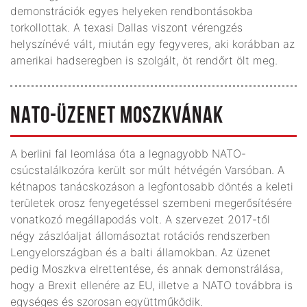
demonstrációk egyes helyeken rendbontásokba
torkollottak. A texasi Dallas viszont vérengzés
helyszínévé vált, miután egy fegyveres, aki korábban az
amerikai hadseregben is szolgált, öt rendőrt ölt meg.
NATO-ÜZENET MOSZKVÁNAK
A berlini fal leomlása óta a legnagyobb NATO-
csúcstalálkozóra került sor múlt hétvégén Varsóban. A
kétnapos tanácskozáson a legfontosabb döntés a keleti
területek orosz fenyegetéssel szembeni megerősítésére
vonatkozó megállapodás volt. A szervezet 2017-től
négy zászlóaljat állomásoztat rotációs rendszerben
Lengyel­országban és a balti államokban. Az üzenet
pedig Moszkva elrettentése, és annak demonstrálása,
hogy a Brexit ellenére az EU, illetve a NATO továbbra is
egységes és szorosan együttműködik.