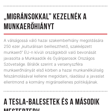
„MIGRÁNSOKKAL” KEZELNÉK A
MUNKAERŐHIÁNYT
A válságossá váló hazai szakemberhiány megoldására
250 ezer „kulturálisan beilleszthető, szakképzett
munkaerő” EU-n kívüli országokból való bevonását
javasolta a Munkaadók és Gyáriparosok Országos
Szövetsége. Bírálók szerint a versenyszféra
munkaerőhiányát első körben a hazai munkanélküliség
felszámolásával kellene megoldani, ráadásul a javaslat
ellentmond a kormány migránsellenes poli­tikájának.
A TESLA-BALESETEK ÉS A MÁSODIK