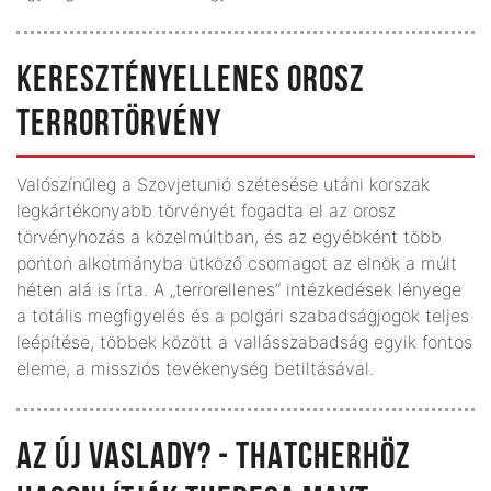
KERESZTÉNYELLENES OROSZ
TERRORTÖRVÉNY
Valószínűleg a Szovjetunió szétesése utáni korszak
legkártékonyabb törvényét fogadta el az orosz
törvényhozás a közelmúltban, és az egyébként több
ponton alkotmányba ütköző csomagot az elnök a múlt
héten alá is írta. A „terrorellenes” intézkedések lényege
a totális megfigyelés és a polgári szabadságjogok teljes
leépítése, többek között a vallásszabadság egyik fontos
eleme, a missziós tevékenység betiltásával.
AZ ÚJ VASLADY? - THATCHERHÖZ