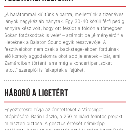
„A barátommal kiültünk a partra, mellettünk a tizenéves
lányok négykézláb hánytak. Egy 30-40 körüli férfi pedig
annyira kész volt, hogy ott feküdt a földön a tömegben.
Sokan fotóz­kodtak is vele” – számolt be „élményeiről” a
Heteknek a Balaton Sound egyik résztvevője. A
fesztiválokon nem csak a backstage-ekben fordulnak
elő komoly aggodalomra okot adó jelenetek – bár, ami
Zamárdiban történt, arra még a koncert­ipar „sokat
látott” szereplői is felkapták a fejüket.
HÁBORÚ A LIGETÉRT
Egyeztetésre hívja az érintetteket a Városliget
átépítéséről Baán László, a 250 milliárd forintos projekt
miniszteri biztosa. A gesztus értékét némiképp