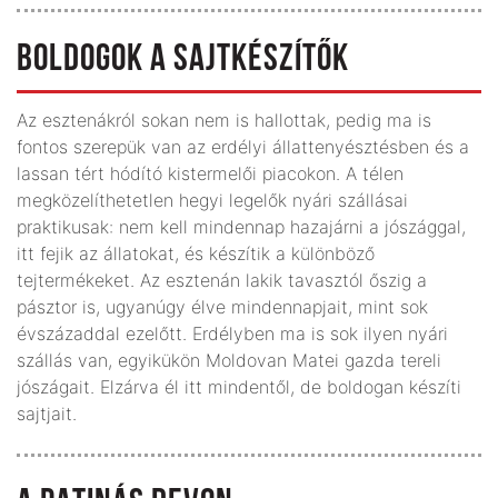
BOLDOGOK A SAJTKÉSZÍTŐK
Az esztenákról sokan nem is hallottak, pedig ma is
fontos szerepük van az erdélyi állattenyésztésben és a
lassan tért hódító kistermelői piacokon. A télen
megközelíthetetlen hegyi legelők nyári szállásai
praktikusak: nem kell mindennap hazajárni a jószággal,
itt fejik az állatokat, és készítik a különböző
tejtermékeket. Az esztenán lakik tavasztól őszig a
pásztor is, ugyanúgy élve mindennapjait, mint sok
évszázaddal ezelőtt. Erdélyben ma is sok ilyen nyári
szállás van, egyikükön Moldovan Matei gazda tereli
jószágait. Elzárva él itt mindentől, de boldogan készíti
sajtjait.