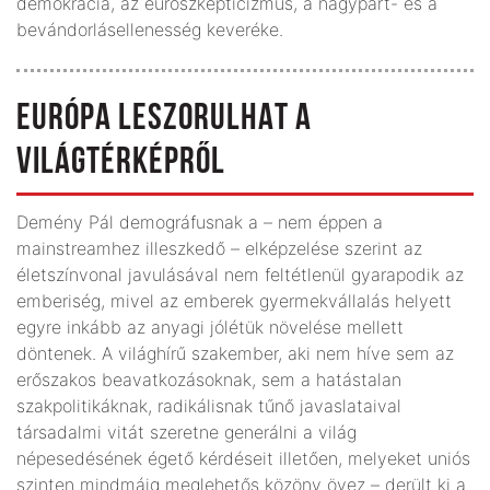
demokrácia, az euroszkepticizmus, a nagypárt- és a
bevándorlásellenesség keveréke.
EURÓPA LESZORULHAT A
VILÁGTÉRKÉPRŐL
Demény Pál demográfusnak a – nem éppen a
mainstreamhez illeszkedő – elképzelése szerint az
életszínvonal javulásával nem feltétlenül gyarapodik az
emberiség, mivel az emberek gyermekvállalás helyett
egyre inkább az anyagi jólétük növelése mellett
döntenek. A világhírű szakember, aki nem híve sem az
erőszakos beavatkozásoknak, sem a hatástalan
szakpolitikáknak, radikálisnak tűnő javaslataival
társadalmi vitát szeretne generálni a világ
népesedésének égető kérdéseit illetően, melyeket uniós
szinten mindmáig meglehetős közöny övez – derült ki a