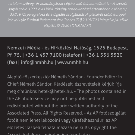
tartalom szöveg- és adatbányászat céljára való felhasználását is – A szerzői
jogról szóló 1999. évi LXXVI. törvény rendelkezései értelmében a törvény
35/A. § (1) paragrafusa és a digitális szolgáltatások piacairól szóló európai
irányelv (Az Európai Parlament és a Tanács (EU) 2019/790 Irányelve) 4. cikke
alapján. © 2026 HETEK.HU Kft.
Nemzeti Média - és Hírközlési Hatóság, 1525 Budapest,
Pf. 75. | +36 1 457 7100 (telefon) | +36 1 356 5520
(fax) |
info@nmhh.hu
| www.nmhh.hu
Alapító-főszerkesztő: Németh Sándor - Founder Editor in
Chief: Németh Sándor. Kérdéseit, észrevételeit kérjük írja
meg címünkre:
hetek@hetek.hu
. - The photos contained in
the AP photo service may not be published and
redistributed without the prior written authority of the
Associated Press. All Rights Reserved. - Az AP fotószolgálat
fotóit nem lehet leközölni vagy újrafelhasználni az AP
előzetes írásbeli felhatalmazása nélkül! Copyright The
Associated Press - minden jog fenntartva!