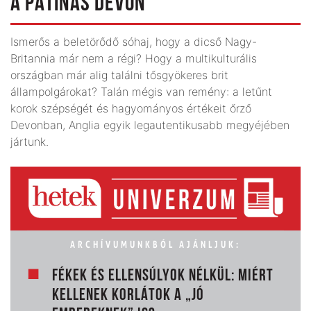
A PATINÁS DEVON
Ismerős a beletörődő sóhaj, hogy a dicső Nagy-
Britannia már nem a régi? Hogy a multikulturális
országban már alig találni tősgyökeres brit
állampolgárokat? Talán mégis van remény: a letűnt
korok szépségét és hagyományos értékeit őrző
Devonban, Anglia egyik legautentikusabb megyéjében
jártunk.
ARCHÍVUMUNKBÓL AJÁNLJUK:
FÉKEK ÉS ELLENSÚLYOK NÉLKÜL: MIÉRT
KELLENEK KORLÁTOK A „JÓ