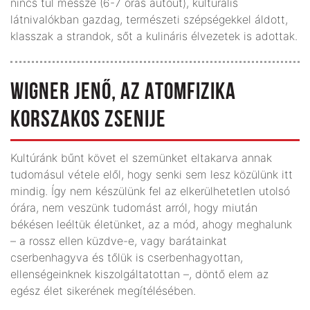
nincs túl messze (6-7 órás autóút), kulturális
látnivalókban gazdag, természeti szépségekkel áldott,
klasszak a strandok, sőt a kulináris élvezetek is adottak.
WIGNER JENŐ, AZ ATOMFIZIKA
KORSZAKOS ZSENIJE
Kultúránk bűnt követ el szemünket eltakarva annak
tudomásul vétele elől, hogy senki sem lesz közülünk itt
mindig. Így nem készülünk fel az elkerülhetetlen utolsó
órára, nem veszünk tudomást arról, hogy miután
békésen leéltük életünket, az a mód, ahogy meghalunk
– a rossz ellen küzdve-e, vagy barátainkat
cserbenhagyva és tőlük is cserbenhagyottan,
ellenségeinknek kiszolgáltatottan –, döntő elem az
egész élet sikerének megítélésében.