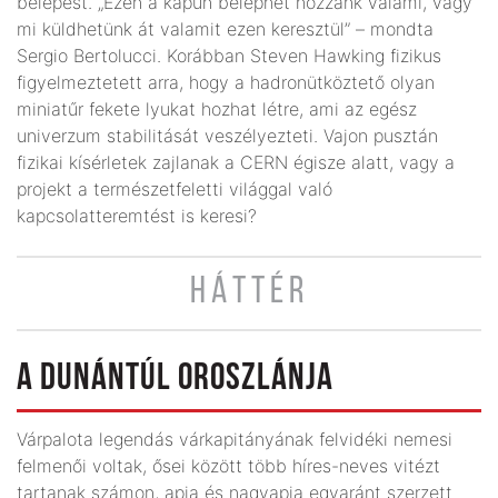
belépést. „Ezen a kapun beléphet hozzánk valami, vagy
mi küldhetünk át valamit ezen keresztül” – mondta
Sergio Bertolucci. Korábban Steven Hawking fizikus
figyelmeztetett arra, hogy a hadronütköztető olyan
miniatűr fekete lyukat hozhat létre, ami az egész
univerzum stabilitását veszélyezteti. Vajon pusztán
fizikai kísérletek zajlanak a CERN égisze alatt, vagy a
projekt a természetfeletti világgal való
kapcsolatteremtést is keresi?
HÁTTÉR
A DUNÁNTÚL OROSZLÁNJA
Várpalota legendás várkapitányának felvidéki nemesi
felmenői voltak, ősei között több híres-neves vitézt
tartanak számon, apja és nagyapja egyaránt szerzett