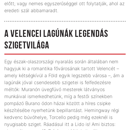
előtt; vagy nemes egyszerűséggel ott folytatják, ahol az
eredeti szál abbamaradt.
A VELENCEI LAGÚNÁK LEGENDÁS
SZIGETVILÁGA
Egy észak-olaszországi nyaralás során általában nem
hagyjuk ki a romantika fővárosának tartott Velencét –
amely kétségkívül a Föld egyik legszebb városa –, ám a
lagúnák jóval csendesebb szigetei is felfedezésre
méltók: Muranón üvegfúvó mesterek látványos
munkáival ismerkedhetünk, míg a festői színekben
pompázó Burano ódon házai között a híres csipke
készítésébe nyerhetünk bepillantást. Hemingway régi
kedvenc búvóhelye, Torcello pedig még ezeknél is
nyugisabb sziget. Ráadásul itt a Lido is! Ami biztos: