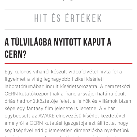
HIT ÉS ÉRTÉKEK
A TÚLVILÁGBA NYITOTT KAPUT A
CERN?
Egy különös viharról készült videofelvétel hívta fel a
figyelmet a világ legnagyobb fizikai kísérleti
laboratóriumában indult kísérletsorozatra. A nemzetközi
CERN kutatóközpontnak a francia-svájci határra épült
óriás hadronütköztetője felett a felhők és villámok bizarr
képe egy fantasy film jelenete is lehetne. A vihar
egybeesett az AWAKE elnevezésű kísérlet kezdetével,
amelyről a CERN kutatási igazgatója azt állította, hogy
segítségével eddig ismeretlen dimenziókba nyerhetünk