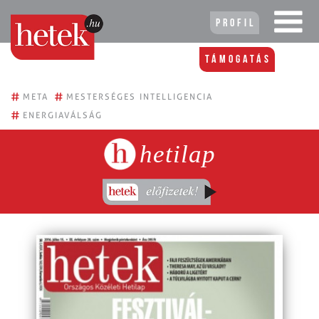
Profil
Támogatás
#
#
META
MESTERSÉGES INTELLIGENCIA
#
ENERGIAVÁLSÁG
hetilap