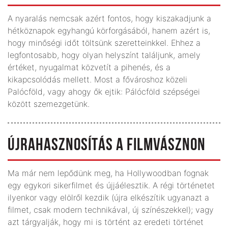
A nyaralás nemcsak azért fontos, hogy kiszakadjunk a
hétköznapok egyhangú körforgásából, hanem azért is,
hogy minőségi időt töltsünk szeretteinkkel. Ehhez a
legfontosabb, hogy olyan helyszínt találjunk, amely
értéket, nyugalmat közvetít a pihenés, és a
kikapcsolódás mellett. Most a fővároshoz közeli
Palócföld, vagy ahogy ők ejtik: Pálócföld szépségei
között szemezgetünk.
ÚJRAHASZNOSÍTÁS A FILMVÁSZNON
Ma már nem lepődünk meg, ha Hollywoodban fognak
egy egykori sikerfilmet és újjáélesztik. A régi történetet
ilyenkor vagy elölről kezdik (újra elkészítik ugyanazt a
filmet, csak modern technikával, új színészekkel); vagy
azt tárgyalják, hogy mi is történt az eredeti történet