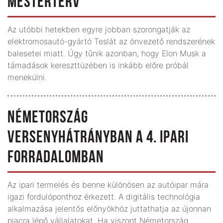
MESTERTERV
Az utóbbi hetekben egyre jobban szorongatják az
elektromosautó-gyártó Teslát az önvezető rendszerének
balesetei miatt. Úgy tűnik azonban, hogy Elon Musk a
támadások kereszttüzében is inkább előre próbál
menekülni.
NÉMETORSZÁG
VERSENYHÁTRÁNYBAN A 4. IPARI
FORRADALOMBAN
Az ipari termelés és benne különösen az autóipar mára
igazi fordulóponthoz érkezett. A digitális technológia
alkalmazása jelentős előnyökhöz juttathatja az újonnan
piacra lépő válla­latokat. Ha viszont Németország