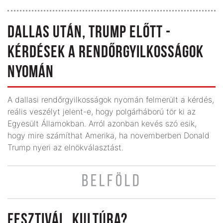
DALLAS UTÁN, TRUMP ELŐTT -
KÉRDÉSEK A RENDŐRGYILKOSSÁGOK
NYOMÁN
A dallasi rendőrgyilkosságok nyomán felmerült a kérdés,
reális veszélyt jelent-e, hogy polgárháború tör ki az
Egyesült Államokban. Arról azonban kevés szó esik,
hogy mire számíthat Amerika, ha novemberben Donald
Trump nyeri az elnökválasztást.
BELFÖLD
FESZTIVÁL. KULTÚRA?