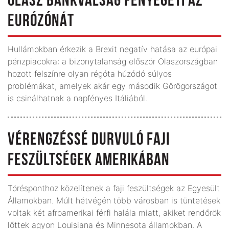
OLASZ BANKVÁLSÁG FENYEGETI AZ
EURÓZÓNÁT
Hullámokban érkezik a Brexit negatív hatása az európai
pénzpiacokra: a bizonytalanság először Olaszországban
hozott felszínre olyan régóta húzódó súlyos
problémákat, amelyek akár egy második Görögországot
is csinálhatnak a napfényes Itáliából.
VÉRENGZÉSSÉ DURVULÓ FAJI
FESZÜLTSÉGEK AMERIKÁBAN
Törésponthoz közelítenek a faji feszültségek az Egyesült
Államokban. Múlt hétvégén több városban is tüntetések
voltak két afroamerikai férfi halála miatt, akiket rendőrök
lőttek agyon Louisiana és Minnesota államokban. A