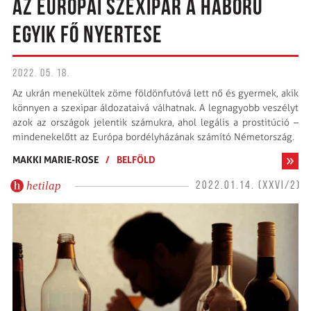
AZ EURÓPAI SZEXIPAR A HÁBORÚ
EGYIK FŐ NYERTESE
2022. 05. 18.
Az ukrán menekültek zöme földönfutóvá lett nő és gyermek, akik
könnyen a szexipar áldoza­taivá válhatnak. A legnagyobb veszélyt
azok az országok jelentik számukra, ahol legális a prostitúció –
mindenekelőtt az Európa bordélyházának számító Németország.
MAKKI MARIE-ROSE
/
BELFÖLD
hetilap
2022.01.14. (XXVI/2)