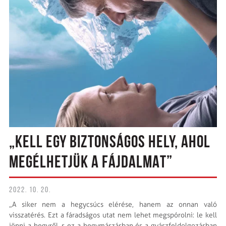
„KELL EGY BIZTONSÁGOS HELY, AHOL
MEGÉLHETJÜK A FÁJDALMAT”
2022. 10. 20.
„A siker nem a hegycsúcs elérése, hanem az onnan való
visszatérés. Ezt a fáradságos utat nem lehet megspórolni: le kell
jönni a hegyről, s ez a hegymászásban és a gyászfeldolgozásban