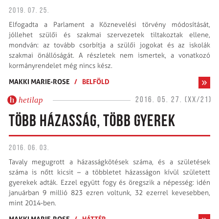
2019. 07. 25.
Elfogadta a Parlament a Köznevelési törvény módosítását,
jóllehet szülői és szakmai szervezetek tiltakoztak ellene,
mondván: az tovább csorbítja a szülői jogokat és az iskolák
szakmai önállóságát. A részletek nem ismertek, a vonatkozó
kormányrendelet még nincs kész.
MAKKI MARIE-ROSE
/
BELFÖLD
hetilap
2016. 05. 27. (XX/21)
TÖBB HÁZASSÁG, TÖBB GYEREK
2016. 06. 03.
Tavaly megugrott a házasságkötések száma, és a születések
száma is nőtt kicsit – a többletet házasságon kívül született
gyerekek adták. Ezzel együtt fogy és öregszik a népesség: idén
januárban 9 millió 823 ezren voltunk, 32 ezerrel kevesebben,
mint 2014-ben.
MAKKI MARIE-ROSE
/
HÁTTÉR