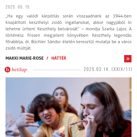
2025. 05. 15.
„Ha egy valódi kárpótlás során visszaadnánk az 1944-ben
kisajátított keszthelyi zsidó ingatlanokat, akkor nagyjából ki
lehetne üríteni Keszthely belvárosát” – mondja Szarka Lajos. A
történész frissen megjelent könyvében Keszthely legendás
főrabbija, dr. Büchler Sándor életén keresztül mutatja be a város
zsidó múltját.
MAKKI MARIE-ROSE
/
HÁTTÉR
hetilap
2025.03.14. (XXIX/11)