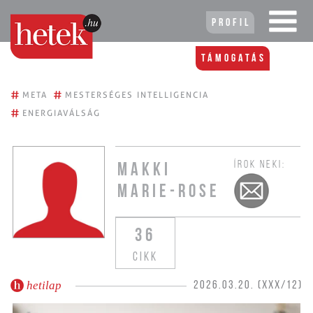
Profil
Támogatás
#
#
META
MESTERSÉGES INTELLIGENCIA
#
ENERGIAVÁLSÁG
ÍROK NEKI:
MAKKI
MARIE-ROSE
36
CIKK
hetilap
2026.03.20. (XXX/12)