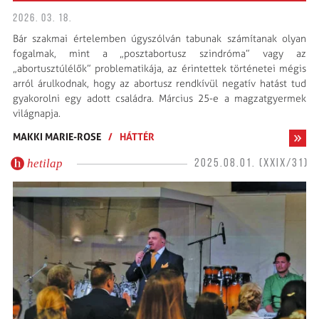
2026. 03. 18.
Bár szakmai értelemben úgyszólván tabunak számítanak olyan
fogalmak, mint a „posztabortusz szindróma” vagy az
„abortusztúlélők” problematikája, az érintettek történetei mégis
arról árulkodnak, hogy az abortusz rendkívül negatív hatást tud
gyakorolni egy adott családra. Március 25-e a magzatgyermek
világnapja.
MAKKI MARIE-ROSE
/
HÁTTÉR
hetilap
2025.08.01. (XXIX/31)