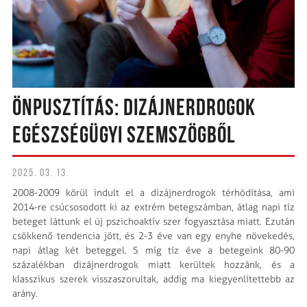
ÖNPUSZTÍTÁS: DIZÁJNERDROGOK
EGÉSZSÉGÜGYI SZEMSZÖGBŐL
2025. 03. 13.
2008-2009 körül indult el a dizájnerdrogok térhódítása, ami
2014-re csúcsosodott ki az extrém betegszámban, átlag napi tíz
beteget láttunk el új pszichoaktív szer fogyasztása miatt. Ezután
csökkenő tendencia jött, és 2-3 éve van egy enyhe növekedés,
napi átlag két beteggel. S míg tíz éve a betegeink 80-90
százalékban dizájnerdrogok miatt kerültek hozzánk, és a
klasszikus szerek visszaszorultak, addig ma kiegyenlítettebb az
arány.