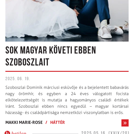
SOK MAGYAR KÖVETI EBBEN
SZOBOSZLAIT
2025. 06. 19.
Szoboszlai Dominik márciusi esküvője és a bejelentett babavárás
nagy örömhír, és egyben a 24 éves válogatott focista
elkötelezettségét is mutatja a hagyományos családi értékek
iránt. Szoboszlai ebben nincs egyedül – magyar kortársai
házasság- és családpártisága nemzetközi viszonylatban is erős.
MAKKI MARIE-ROSE
/
HÁTTÉR
hetilap
2025.05.16. (XXIX/20)