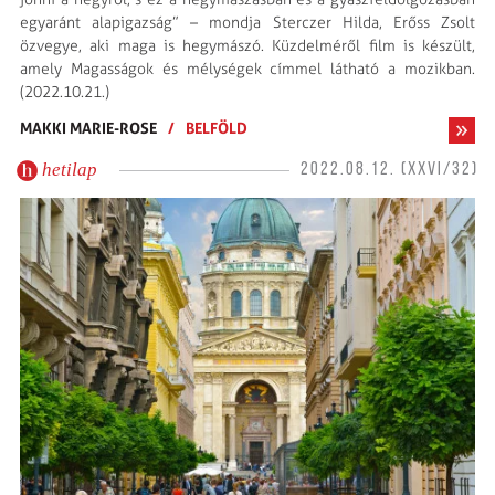
egyaránt alapigazság” – mondja Sterczer Hilda, Erőss Zsolt
özvegye, aki maga is hegymászó. Küzdelméről film is készült,
amely Magasságok és mélységek címmel látható a mozikban.
(2022.10.21.)
MAKKI MARIE-ROSE
/
BELFÖLD
hetilap
2022.08.12. (XXVI/32)