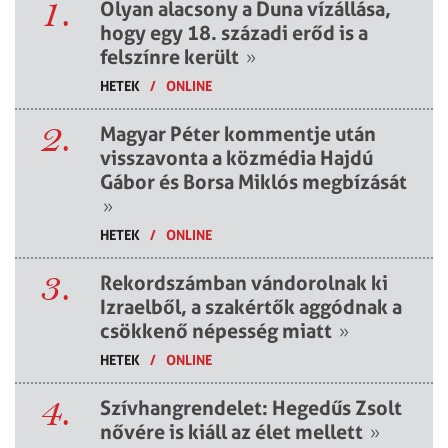
1.
Olyan alacsony a Duna vízállása,
hogy egy 18. századi erőd is a
felszínre került
»
HETEK
/
ONLINE
2.
Magyar Péter kommentje után
visszavonta a közmédia Hajdú
Gábor és Borsa Miklós megbízását
»
HETEK
/
ONLINE
3.
Rekordszámban vándorolnak ki
Izraelből, a szakértők aggódnak a
csökkenő népesség miatt
»
HETEK
/
ONLINE
4.
Szívhangrendelet: Hegedűs Zsolt
nővére is kiáll az élet mellett
»