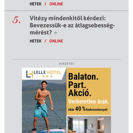
HETEK
/
ONLINE
5.
Vitézy mindenkitől kérdezi:
Bevezessük-e az átlagsebesség-
mérést?
»
HETEK
/
ONLINE
HIRDETÉS