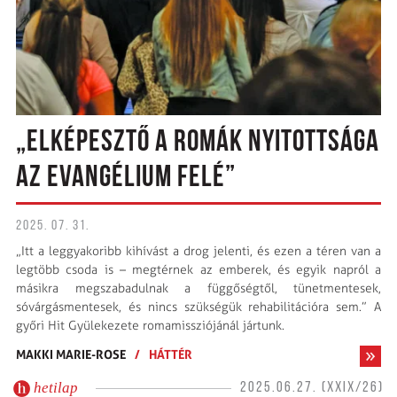
„ELKÉPESZTŐ A ROMÁK NYITOTTSÁGA
AZ EVANGÉLIUM FELÉ”
2025. 07. 31.
„Itt a leggyakoribb kihívást a drog jelenti, és ezen a téren van a
legtöbb csoda is – megtérnek az emberek, és egyik napról a
másikra megszabadulnak a függőségtől, tünetmentesek,
sóvárgásmentesek, és nincs szükségük rehabilitációra sem.” A
győri Hit Gyülekezete romamissziójánál jártunk.
MAKKI MARIE-ROSE
/
HÁTTÉR
hetilap
2025.06.27. (XXIX/26)