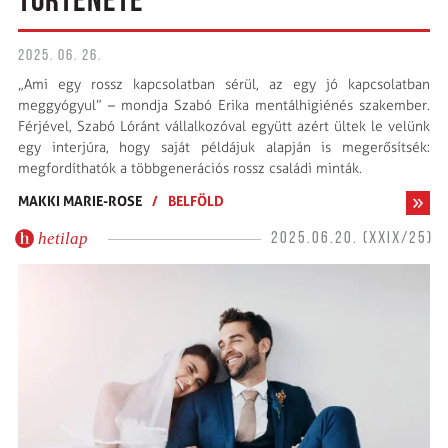
TÖRTÉNETE
2025. 06. 26.
„Ami egy rossz kapcsolatban sérül, az egy jó kapcsolatban
meggyógyul” – mondja Szabó Erika mentálhigiénés szakember.
Férjével, Szabó Lóránt vállalkozóval együtt azért ültek le velünk
egy interjúra, hogy saját példájuk alapján is megerősítsék:
megfordíthatók a többgenerációs rossz családi minták.
MAKKI MARIE-ROSE
/
BELFÖLD
hetilap
2025.06.20. (XXIX/25)