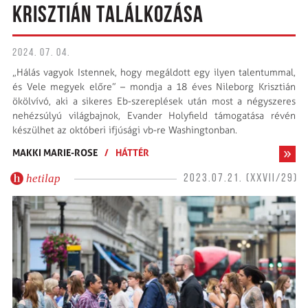
KRISZTIÁN TALÁLKOZÁSA
2024. 07. 04.
„Hálás vagyok Istennek, hogy megáldott egy ilyen talentummal,
és Vele megyek előre” – mondja a 18 éves Nileborg Krisztián
ökölvívó, aki a sikeres Eb-szereplések után most a négyszeres
nehézsúlyú világbajnok, Evander Holyfield támogatása révén
készülhet az októberi ifjúsági vb-re Washingtonban.
MAKKI MARIE-ROSE
/
HÁTTÉR
hetilap
2023.07.21. (XXVII/29)