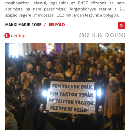
továbbiakban lelassul, legalábbis az ENSZ közepes (se nem
optimista, se nem pesszimista) forgatókönyve szerint a 21.
század végére „mindössze” 10,3 milliárdan leszünk a bolygón.
MAKKI MARIE-ROSE
/
BELFÖLD
hetilap
2022.12.16. (XXVI/50)