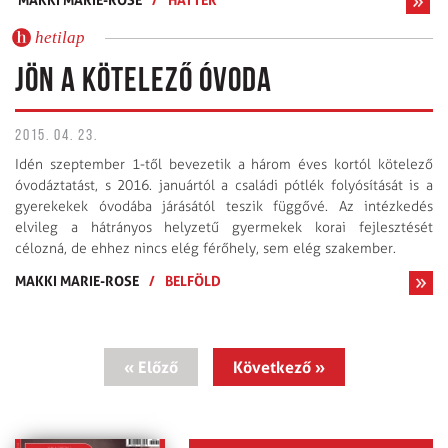
hetilap
JÖN A KÖTELEZŐ ÓVODA
2015. 04. 23.
Idén szeptember 1-től bevezetik a három éves kortól kötelező
óvodáztatást, s 2016. januártól a családi pótlék folyósítását is a
gyerekekek óvodába járásától teszik függővé. Az intézkedés
elvileg a hátrányos helyzetű gyermekek korai fejlesztését
célozná, de ehhez nincs elég férőhely, sem elég szakember.
MAKKI MARIE-ROSE
/
BELFÖLD
« Előző
Következő »