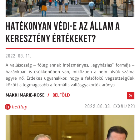
HATÉKONYAN VÉDI-E AZ ÁLLAM A
KERESZTÉNY ÉRTÉKEKET?
2022. 08. 11.
A vallásosság – főleg annak intézményes, „egyházias” formája –
hazánkban is csökkenőben van, miközben a nem hívők száma
egyre nő. Érdekes ugyanakkor, hogy a felsőfokú végzettségűek
között a legmagasabb a formális vallásgyakorlók aránya.
MAKKI MARIE-ROSE
/
BELFÖLD
hetilap
2022.06.03. (XXVI/22)