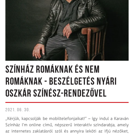
SZÍNHÁZ ROMÁKNAK ÉS NEM
ROMÁKNAK - BESZÉLGETÉS NYÁRI
OSZKÁR SZÍNÉSZ-RENDEZŐVEL
2021. 06. 30.
„Kérjük, kapcsolják be mobiltelefonjaikat!” – így indul a Karaván
Színház I’m online című, népszerű interaktív színdarabja, amely
az internetes zaklatásról szól és annyira leköti az ifjú nézőket,