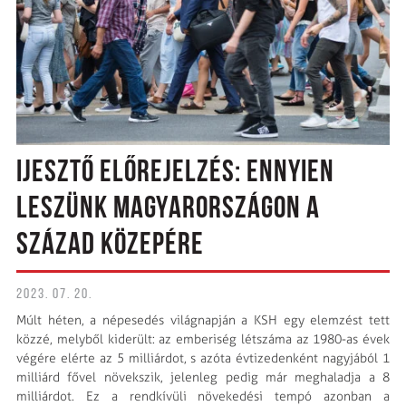
IJESZTŐ ELŐREJELZÉS: ENNYIEN
LESZÜNK MAGYARORSZÁGON A
SZÁZAD KÖZEPÉRE
2023. 07. 20.
Múlt héten, a népesedés világnapján a KSH egy elemzést tett
közzé, melyből kiderült: az emberiség létszáma az 1980-as évek
végére elérte az 5 milliárdot, s azóta évtizedenként nagyjából 1
milliárd fővel növekszik, jelenleg pedig már meghaladja a 8
milliárdot. Ez a rendkívüli növekedési tempó azonban a