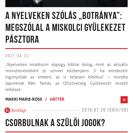
A NYELVEKEN SZÓLÁS „BOTRÁNYA”:
MEGSZÓLAL A MISKOLCI GYÜLEKEZET
PÁSZTORA
2021. 04. 22.
„Nyelveken imádkozni éppúgy bibliai dolog, mint az aktuális
miniszterelnökért jó szívvel közbenjárni. S ha mindezért
kigúnyolják az embert, az is teljesen biblikus” – mondta
lapunknak Ráki Tamás, az ÚjSzövetség Gyülekezet vezetõ
lelkésze.
MAKKI MARIE-ROSE
/
HÁTTÉR
hetilap
2019.07.26.(XXIII/30)
CSORBULNAK A SZÜLŐI JOGOK?