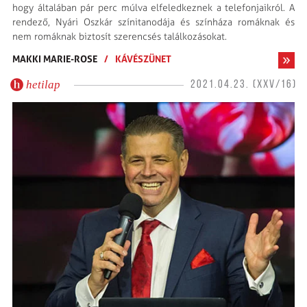
hogy általában pár perc múlva elfeledkeznek a telefon­jaikról. A
rendező, Nyári Oszkár színitanodája és színháza romáknak és
nem romáknak biztosít szerencsés találkozásokat.
MAKKI MARIE-ROSE
/
KÁVÉSZÜNET
hetilap
2021.04.23. (XXV/16)