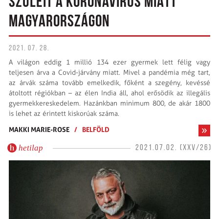
SZÜLEIT A KORONAVÍRUS MIATT
MAGYARORSZÁGON
2021. 07. 28.
A világon eddig 1 millió 134 ezer gyermek lett félig vagy
teljesen árva a Covid-járvány miatt. Mivel a pandémia még tart,
az árvák száma tovább emelkedik, főként a szegény, kevéssé
átoltott régiókban – az élen India áll, ahol erősödik az illegális
gyermekkereskedelem. Hazánkban minimum 800, de akár 1800
is lehet az érintett kiskorúak száma.
MAKKI MARIE-ROSE
/
BELFÖLD
hetilap
2021.07.02. (XXV/26)