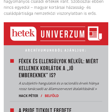
hagyományos családi értékek iránt. Szoboszlai ebben
nincs egyedül – magyar kortársai házasság- és
családpártisága nemzetközi viszonylatban is erős.
ARCHÍVUMUNKBÓL AJÁNLJUK:
FÉKEK ÉS ELLENSÚLYOK NÉLKÜL: MIÉRT
KELLENEK KORLÁTOK A „JÓ
EMBEREKNEK” IS?
A szubjektív hangulatok és a racionális érvek hiánya
rossz tanácsadó az államszervezet átalakításánál
»
HACK PÉTER
/
BELFÖLD
A PRIDE TITKOLT EREDETE