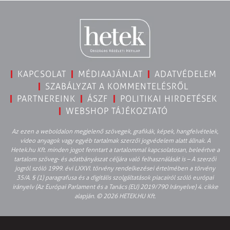
KAPCSOLAT
MÉDIAAJÁNLAT
ADATVÉDELEM
SZABÁLYZAT A KOMMENTELÉSRŐL
PARTNEREINK
ÁSZF
POLITIKAI HIRDETÉSEK
WEBSHOP TÁJÉKOZTATÓ
Az ezen a weboldalon megjelenő szövegek, grafikák, képek, hangfelvételek,
video anyagok vagy egyéb tartalmak szerzői jogvédelem alatt állnak. A
Hetek.hu Kft. minden jogot fenntart a tartalommal kapcsolatosan, beleértve a
tartalom szöveg- és adatbányászat céljára való felhasználását is – A szerzői
jogról szóló 1999. évi LXXVI. törvény rendelkezései értelmében a törvény
35/A. § (1) paragrafusa és a digitális szolgáltatások piacairól szóló európai
irányelv (Az Európai Parlament és a Tanács (EU) 2019/790 Irányelve) 4. cikke
alapján. © 2026 HETEK.HU Kft.