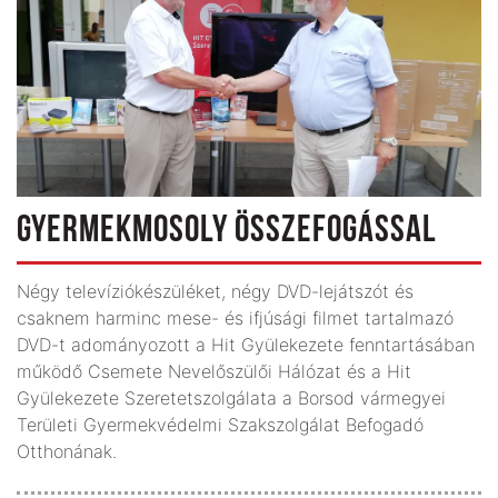
GYERMEKMOSOLY ÖSSZEFOGÁSSAL
Négy televíziókészüléket, négy DVD-lejátszót és
csaknem harminc mese- és ifjúsági filmet tartalmazó
DVD-t adományozott a Hit Gyülekezete fenntartásában
működő Csemete Nevelőszülői Hálózat és a Hit
Gyülekezete Szeretetszolgálata a Borsod vármegyei
Területi Gyermekvédelmi Szakszolgálat Befogadó
Otthonának.