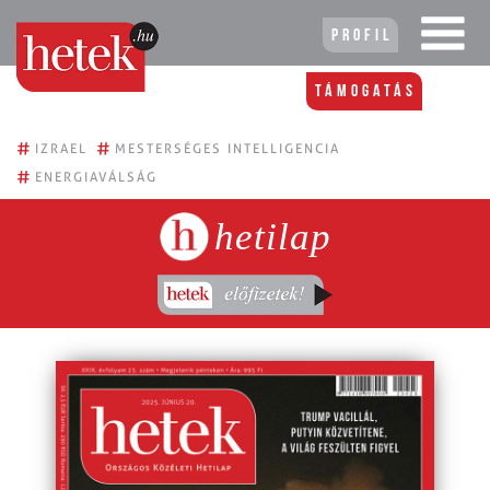
Profil
Támogatás
#
#
IZRAEL
MESTERSÉGES INTELLIGENCIA
#
ENERGIAVÁLSÁG
hetilap