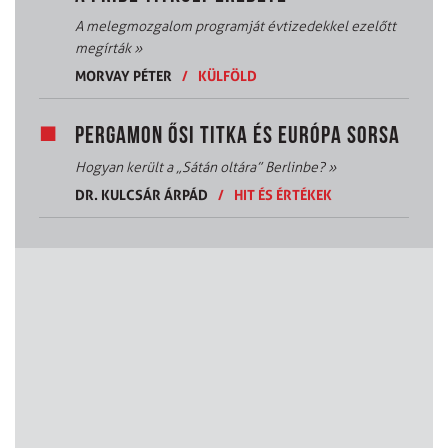
A melegmozgalom programját évtizedekkel ezelőtt
megírták
»
MORVAY PÉTER
/
KÜLFÖLD
PERGAMON ŐSI TITKA ÉS EURÓPA SORSA
Hogyan került a „Sátán oltára” Berlinbe?
»
DR. KULCSÁR ÁRPÁD
/
HIT ÉS ÉRTÉKEK