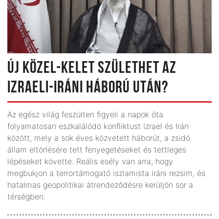
ÚJ KÖZEL-KELET SZÜLETHET AZ
IZRAELI-IRÁNI HÁBORÚ UTÁN?
Az egész világ feszülten figyeli a napok óta
folyamatosan eszkalálódó konfliktust Izrael és Irán
között, mely a sok éves közvetett háborút, a zsidó
állam eltörlésére tett fenyegetéseket és tettleges
lépéseket követte. Reális esély van arra, hogy
megbukjon a terrortámogató iszlamista iráni rezsim, és
hatalmas geopolitikai átrendeződésre kerüljön sor a
térségben.