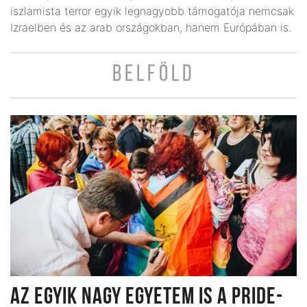
iszlamista terror egyik legnagyobb támogatója nemcsak
Izraelben és az arab országokban, hanem Európában is.
BELFÖLD
AZ EGYIK NAGY EGYETEM IS A PRIDE-