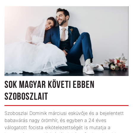
SOK MAGYAR KÖVETI EBBEN
SZOBOSZLAIT
Szoboszlai Dominik márciusi esküvője és a bejelentett
babavárás nagy örömhír, és egyben a 24 éves
válogatott focista elkötelezettségét is mutatja a