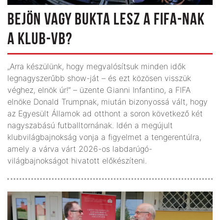
BEJÖN VAGY BUKTA LESZ A FIFA-NAK
A KLUB-VB?
„Arra készülünk, hogy megvalósítsuk minden idők
legnagyszerűbb show-ját – és ezt közösen visszük
véghez, elnök úr!” – üzente Gianni Infantino, a FIFA
elnöke Donald Trumpnak, miután bizonyossá vált, hogy
az Egyesült Államok ad otthont a soron következő két
nagyszabású futballtornának. Idén a megújult
klubvilágbajnokság vonja a figyelmet a tengerentúlra,
amely a várva várt 2026-os labdarúgó-
világbajnokságot hivatott előkészíteni.