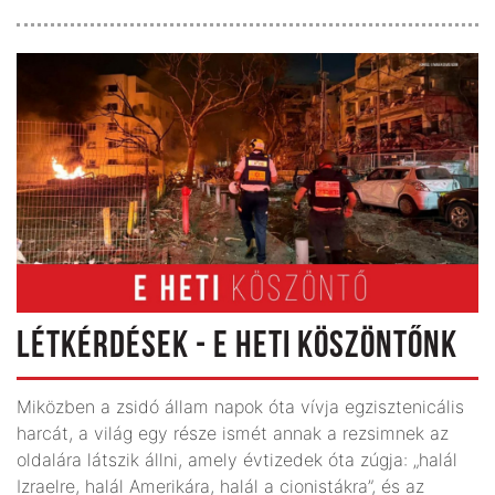
LÉTKÉRDÉSEK - E HETI KÖSZÖNTŐNK
Miközben a zsidó állam napok óta vívja egzisztenicális
harcát, a világ egy része ismét annak a rezsimnek az
oldalára látszik állni, amely évtizedek óta zúgja: „halál
Izraelre, halál Amerikára, halál a cionistákra”, és az