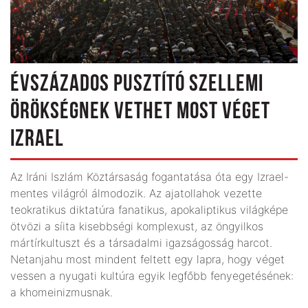
ÉVSZÁZADOS PUSZTÍTÓ SZELLEMI
ÖRÖKSÉGNEK VETHET MOST VÉGET
IZRAEL
Az Iráni Iszlám Köztársaság fogantatása óta egy Izrael-
mentes világról álmodozik. Az ajatollahok vezette
teokratikus diktatúra fanatikus, apokaliptikus világképe
ötvözi a síita kisebbségi komplexust, az öngyilkos
mártírkultuszt és a társadalmi igazságosság harcot.
Netanjahu most mindent feltett egy lapra, hogy véget
vessen a nyugati kultúra egyik legfőbb fenyegetésének:
a khomeinizmusnak.