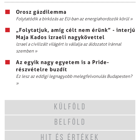
Orosz gázdilemma
Folytatódik a birkózás az EU-ban az energiahordozók körül
»
„Folytatjuk, amíg célt nem érünk” - interjú
Maja Kados izraeli nagykövettel
Izrael a civilizált világért is vállalja az áldozatot Iránnal
szemben
»
Az egyik nagy egyetem is a Pride-
részvételre buzdít
Ez lesz az eddigi legnagyobb melegfelvonulás Budapesten?
»
KÜLFÖLD
BELFÖLD
HIT ÉS ÉRTÉKEK