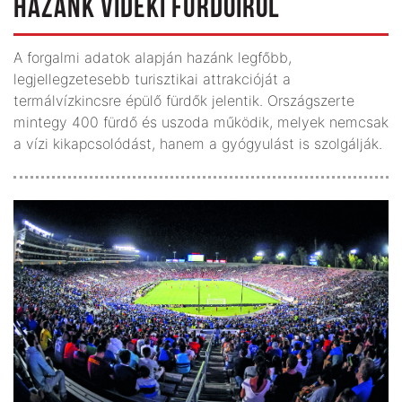
HAZÁNK VIDÉKI FÜRDŐIRŐL
A forgalmi adatok alapján hazánk legfőbb,
legjellegzetesebb turisztikai attrakcióját a
termálvízkincsre épülő fürdők jelentik. Országszerte
mintegy 400 fürdő és uszoda működik, melyek nemcsak
a vízi kikapcsolódást, hanem a gyógyulást is szolgálják.