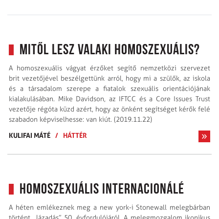
Mitől lesz valaki homoszexuális?
A homoszexuális vágyat érzőket segítő nemzetközi szervezet
brit vezetőjével beszélgettünk arról, hogy mi a szülők, az iskola
és a társadalom szerepe a fiatalok szexuális orientációjának
kialakulásában. Mike Davidson, az IFTCC és a Core Issues Trust
vezetője régóta küzd azért, hogy az önként segítséget kérők felé
szabadon képviselhesse: van kiút. (2019.11.22)
KULIFAI MÁTÉ
/
HÁTTÉR
Homoszexuális Internacionálé
A héten emlékeznek meg a new york-i Stonewall melegbárban
történt „lázadás” 50. évfordulójáról. A melegmozgalom ikonikus