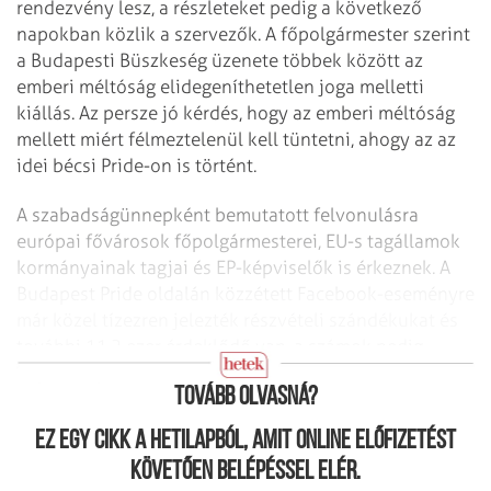
rendezvény lesz, a részleteket pedig a következő
napokban közlik a szervezők. A főpolgármester szerint
a Budapesti Büszkeség üzenete többek között az
emberi méltóság elidegeníthetetlen joga melletti
kiállás. Az persze jó kérdés, hogy az emberi méltóság
mellett miért félmeztelenül kell tüntetni, ahogy az az
idei bécsi Pride-on is történt.
A szabadságünnepként bemutatott felvonulásra
európai fővárosok főpolgármesterei, EU-s tagállamok
kormányainak tagjai és EP-képviselők is érkeznek. A
Budapest Pride oldalán közzétett Facebook-eseményre
már közel tízezren jelezték részvételi szándékukat és
további 11,2 ezer érdeklődő van, a számok pedig
napról napra emelkednek.
Tovább olvasná?
Ez egy cikk a hetilapból, amit online előfizetést
követően belépéssel elér.