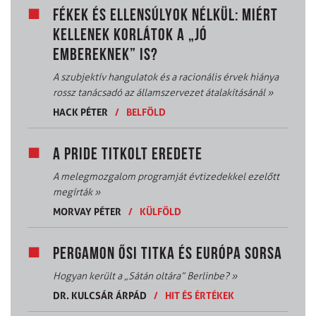
FÉKEK ÉS ELLENSÚLYOK NÉLKÜL: MIÉRT
KELLENEK KORLÁTOK A „JÓ
EMBEREKNEK” IS?
A szubjektív hangulatok és a racionális érvek hiánya
rossz tanácsadó az államszervezet átalakításánál
»
HACK PÉTER
/
BELFÖLD
A PRIDE TITKOLT EREDETE
A melegmozgalom programját évtizedekkel ezelőtt
megírták
»
MORVAY PÉTER
/
KÜLFÖLD
PERGAMON ŐSI TITKA ÉS EURÓPA SORSA
Hogyan került a „Sátán oltára” Berlinbe?
»
DR. KULCSÁR ÁRPÁD
/
HIT ÉS ÉRTÉKEK