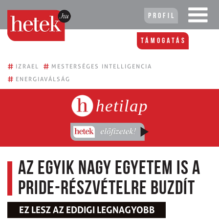
Profil
Támogatás
#
#
IZRAEL
MESTERSÉGES INTELLIGENCIA
#
ENERGIAVÁLSÁG
hetilap
Az egyik nagy egyetem is a
Pride-részvételre buzdít
EZ LESZ AZ EDDIGI LEGNAGYOBB