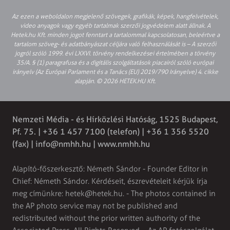
Az ezen a weboldalon megjelenő szövegek, grafikák, képek, hangfelvételek,
video anyagok vagy egyéb tartalmak szerzői jogvédelem alatt állnak. A
Hetek.hu Kft. minden jogot fenntart a tartalommal kapcsolatosan, beleértve a
tartalom szöveg- és adatbányászat céljára való felhasználását is – A szerzői
jogról szóló 1999. évi LXXVI. törvény rendelkezései értelmében a törvény
35/A. § (1) paragrafusa és a digitális szolgáltatások piacairól szóló európai
irányelv (Az Európai Parlament és a Tanács (EU) 2019/790 Irányelve) 4. cikke
alapján. © 2026 HETEK.HU Kft.
Nemzeti Média - és Hírközlési Hatóság, 1525 Budapest,
Pf. 75. | +36 1 457 7100 (telefon) | +36 1 356 5520
(fax) |
info@nmhh.hu
| www.nmhh.hu
Alapító-főszerkesztő: Németh Sándor - Founder Editor in
Chief: Németh Sándor. Kérdéseit, észrevételeit kérjük írja
meg címünkre:
hetek@hetek.hu
. - The photos contained in
the AP photo service may not be published and
redistributed without the prior written authority of the