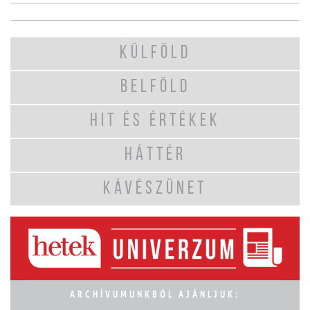
KÜLFÖLD
BELFÖLD
HIT ÉS ÉRTÉKEK
HÁTTÉR
KÁVÉSZÜNET
ARCHÍVUMUNKBÓL AJÁNLJUK: