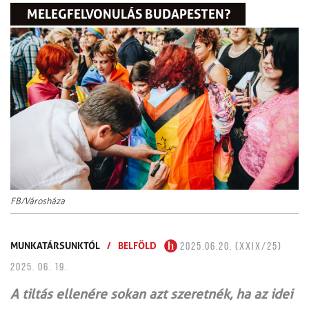
MELEGFELVONULÁS BUDAPESTEN?
FB/Városháza
MUNKATÁRSUNKTÓL
/
BELFÖLD
2025.06.20. (XXIX/25)
2025. 06. 19.
A tiltás ellenére sokan azt szeretnék, ha az idei