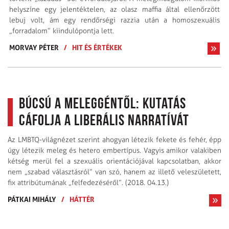
helyszíne egy jelentéktelen, az olasz maffia által ellenőrzött
lebuj volt, ám egy rendőrségi razzia után a homoszexuális
„forradalom” kiindulópontja lett.
MORVAY PÉTER
/
HIT ÉS ÉRTÉKEK
Búcsú a meleggéntől: kutatás
cáfolja a liberális narratívát
Az LMBTQ-világnézet szerint ahogyan létezik fekete és fehér, épp
úgy létezik meleg és hetero embertípus. Vagyis amikor valakiben
kétség merül fel a szexuális orientációjával kapcsolatban, akkor
nem „szabad választásról” van szó, hanem az illető veleszületett,
fix attribútumának „felfedezéséről”. (2018. 04.13.)
PÁTKAI MIHÁLY
/
HÁTTÉR