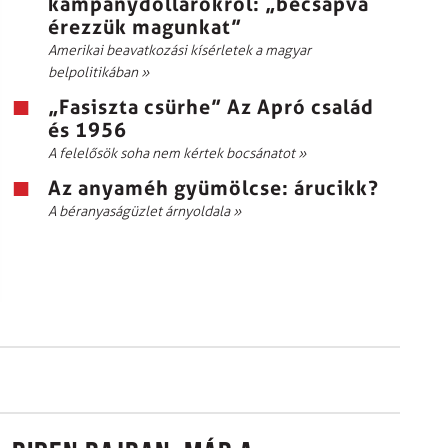
kampánydollárokról: „becsapva
érezzük magunkat”
Amerikai beavatkozási kísérletek a magyar
belpolitikában
»
„Fasiszta csürhe” Az Apró család
és 1956
A felelősök soha nem kértek bocsánatot
»
Az anyaméh gyümölcse: árucikk?
A béranyaságüzlet árnyoldala
»