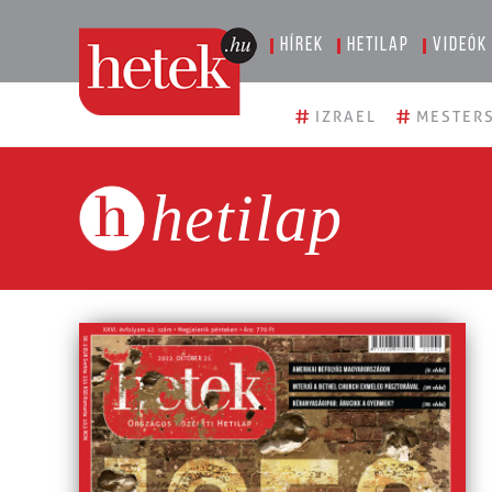
Hírek
Hetilap
Videók
#
#
IZRAEL
MESTERS
hetilap