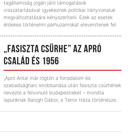
tagállamiság jogán járó támogatások
visszatartásával igyekeznek politikai irányvonaluk
megváltoztatására kényszeríteni. Ezek az esetek
érdekes történelmi párhuzamokat elevenítenek fel.
„FASISZTA CSÜRHE” AZ APRÓ
CSALÁD ÉS 1956
„Apró Antal már rögtön a forradalom és
szabadságharc kirobbanása után fasiszta csürhének
nevezte a felvonuló budapestieket – mondta
lapunknak Balogh Gábor, a Terror Háza történésze.