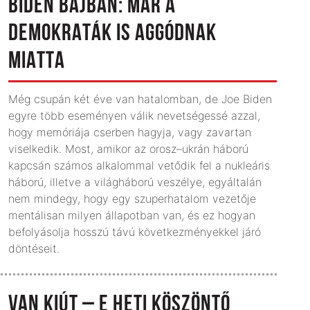
BIDEN BAJBAN: MÁR A
DEMOKRATÁK IS AGGÓDNAK
MIATTA
Még csupán két éve van hatalomban, de Joe Biden
egyre több eseményen válik nevetségessé azzal,
hogy memóriája cserben hagyja, vagy zavartan
viselkedik. Most, amikor az orosz–ukrán háború
kapcsán számos alkalommal vetődik fel a nukleáris
háború, illetve a világháború veszélye, egyáltalán
nem mindegy, hogy egy szuperhatalom vezetője
mentálisan milyen állapotban van, és ez hogyan
befolyásolja hosszú távú következményekkel járó
döntéseit.
VAN KIÚT – E HETI KÖSZÖNTŐ