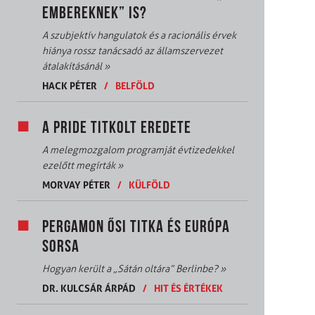
EMBEREKNEK” IS?
A szubjektív hangulatok és a racionális érvek
hiánya rossz tanácsadó az államszervezet
átalakításánál
»
HACK PÉTER
/
BELFÖLD
A PRIDE TITKOLT EREDETE
A melegmozgalom programját évtizedekkel
ezelőtt megírták
»
MORVAY PÉTER
/
KÜLFÖLD
PERGAMON ŐSI TITKA ÉS EURÓPA
SORSA
Hogyan került a „Sátán oltára” Berlinbe?
»
DR. KULCSÁR ÁRPÁD
/
HIT ÉS ÉRTÉKEK