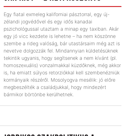
Egy fiatal exmeleg kaliforniai pásztorral, egy új-
zélandi jogvédővel és egy idős kanadai
pszichológussal utaztam a minap egy taxiban. Akár
egy jó vicc kezdete is lehetne – ha nem köszönne
szembe a rideg valóság, bár utastársaim még azt is
nevetve dolgozzák fel. Mindannyian küldetésüknek
tekintik ugyanis, hogy segítsenek a nem kívánt (pl.
homoszexuális) vonzalmakkal küzdőknek, még akkor
is, ha emiatt súlyos retor­ziókkal kell szembenézniük
kormányaik részéről. Mo­solyogva mesélik: jó előre
megbeszélték a családjukkal, hogy mindezért
bármikor börtönbe kerülhetnek.