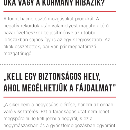
OKA VAGY A KORMÁNY HIBÁZIK?
A forint hajmeresztő mozgásokat produkál. A
negatív rekordok után valamelyest magához térő
hazai fizetőeszköz teljesítménye az utóbbi
időszakban sajnos így is az egyik legrosszabb. Az
okok összetettek, bár van pár meghatározó
mozgatórugó.
„KELL EGY BIZTONSÁGOS HELY,
AHOL MEGÉLHETJÜK A FÁJDALMAT”
„A siker nem a hegycsúcs elérése, hanem az onnan
való visszatérés. Ezt a fáradságos utat nem lehet
megspórolni: le kell jönni a hegyről, s ez a
hegymászásban és a gyászfeldolgozásban egyaránt