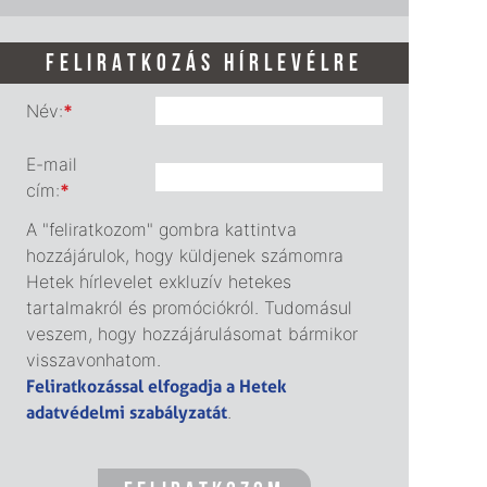
FELIRATKOZÁS HÍRLEVÉLRE
Név:
*
E-mail
cím:
*
A "feliratkozom" gombra kattintva
hozzájárulok, hogy küldjenek számomra
Hetek hírlevelet exkluzív hetekes
tartalmakról és promóciókról. Tudomásul
veszem, hogy hozzájárulásomat bármikor
visszavonhatom.
Feliratkozással elfogadja a Hetek
adatvédelmi szabályzatát
.