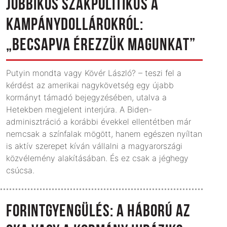
JOBBIKOS SZAKPOLITIKUS A
KAMPÁNYDOLLÁROKRÓL:
„BECSAPVA ÉREZZÜK MAGUNKAT”
Putyin mondta vagy Kövér László? – teszi fel a
kérdést az amerikai nagykövetség egy újabb
kormányt támadó bejegyzésében, utalva a
Hetekben megjelent interjúra. A Biden-
adminisztráció a korábbi évekkel ellentétben már
nemcsak a színfalak mögött, hanem egészen nyíltan
is aktív szerepet kíván vállalni a magyarországi
közvélemény alakításában. És ez csak a jéghegy
csúcsa.
FORINTGYENGÜLÉS: A HÁBORÚ AZ