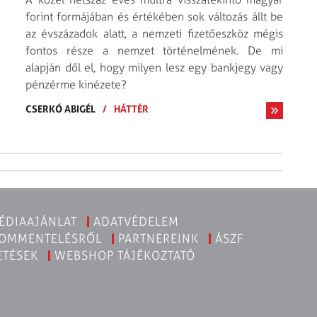
forint formájában és értékében sok változás állt be
az évszázadok alatt, a nemzeti fizetőeszköz mégis
fontos része a nemzet történelmének. De mi
alapján dől el, hogy milyen lesz egy bankjegy vagy
pénzérme kinézete?
CSERKÓ ABIGÉL
/
HÁTTÉR
ÉDIAAJÁNLAT
ADATVÉDELEM
KOMMENTELÉSRŐL
PARTNEREINK
ÁSZF
ETÉSEK
WEBSHOP TÁJÉKOZTATÓ