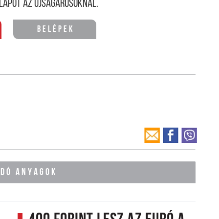
lapot az újságárusoknál.
Belépek
ÓDÓ ANYAGOK