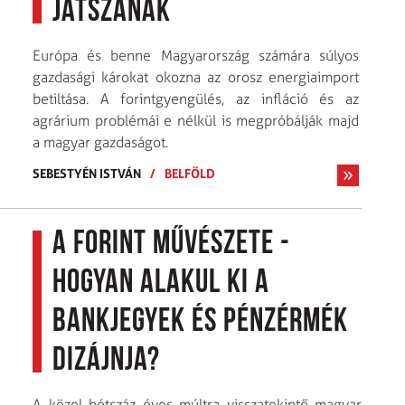
játszanak
Európa és benne Magyarország számára súlyos
gazdasági károkat okozna az orosz energiaimport
betiltása. A forintgyengülés, az infláció és az
agrárium problémái e nélkül is megpróbálják majd
a magyar gazdaságot.
SEBESTYÉN ISTVÁN
/
BELFÖLD
A forint művészete -
Hogyan alakul ki a
bankjegyek és pénzérmék
dizájnja?
A közel hétszáz éves múltra visszatekintő magyar