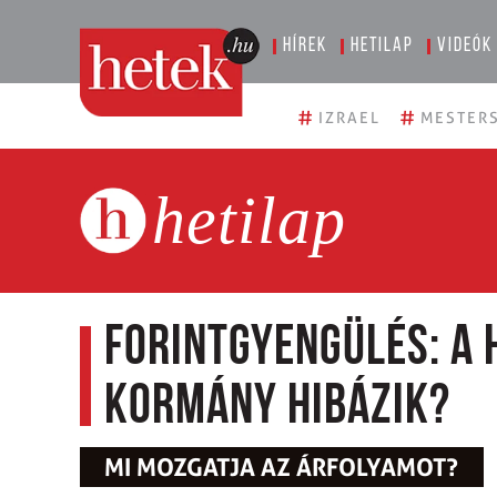
Hírek
Hetilap
Videók
#
#
IZRAEL
MESTERS
hetilap
Forintgyengülés: a 
kormány hibázik?
MI MOZGATJA AZ ÁRFOLYAMOT?