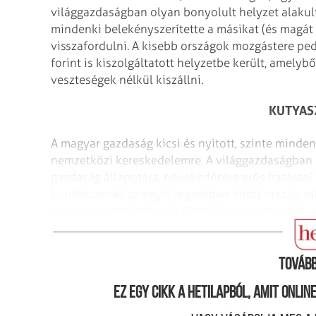
világgazdaságban olyan bonyolult helyzet alakult
mindenki belekényszerítette a másikat (és magát
visszafordulni. A kisebb országok mozgástere pe
forint is kiszolgáltatott helyzetbe került, amely
veszteségek nélkül kiszállni.
KUTYAS
A magyar gazdaság kicsi és nyitott, szinte minden
nemzetközi kereskedelemre. A világgazdaságban a
gazdaság állapotára, növekedésére erős hatással
konfliktusnak az egyik legjobban kitett ország, m
az orosz energiától való függősége is igen nagy, 
helyzetben a forint árfolyamát az alábbi tényezők
Tovább
Ez egy cikk a hetilapból, amit onli