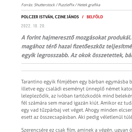
Forrás: Shutterstock / PuzzlePix / Hetek grafika
POLCZER ISTVÁN,
CZINE JÁNOS
/
BELFÖLD
2022. 10. 20.
A forint hajmeresztő mozgásokat produkál.
magához térő hazai fizetőeszköz teljesítmé
egyik legrosszabb. Az okok összetettek, b
Tarantino egyik filmjében egy bárban egymásba bo
illetve egy családi eseményt ünneplő német katon
lelepleződik, az ivóban tartózkodók mind beleké
fél számára sem marad igazán kiút. Amikor ez tuda
egy vad tűzpárbaj vet véget. Ahogy minden elcsen
esett az összecsapásban. Aki pedig véletlenül túlé
Szerencsére ez csak film, aminek a végén, ugyan ór