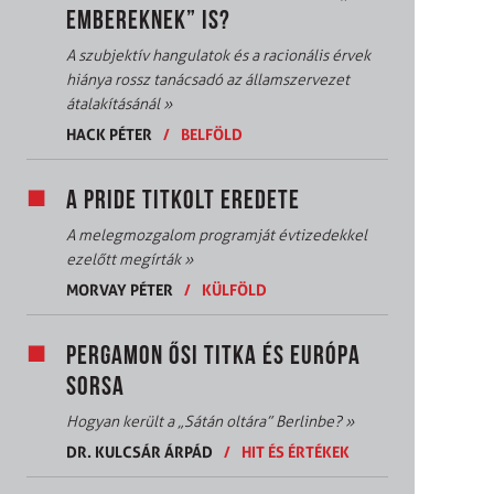
EMBEREKNEK” IS?
A szubjektív hangulatok és a racionális érvek
hiánya rossz tanácsadó az államszervezet
átalakításánál
»
HACK PÉTER
/
BELFÖLD
A PRIDE TITKOLT EREDETE
A melegmozgalom programját évtizedekkel
ezelőtt megírták
»
MORVAY PÉTER
/
KÜLFÖLD
PERGAMON ŐSI TITKA ÉS EURÓPA
SORSA
Hogyan került a „Sátán oltára” Berlinbe?
»
DR. KULCSÁR ÁRPÁD
/
HIT ÉS ÉRTÉKEK