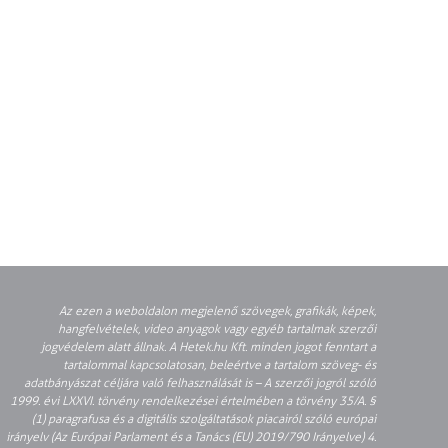
Az ezen a weboldalon megjelenő szövegek, grafikák, képek,
hangfelvételek, video anyagok vagy egyéb tartalmak szerzői
jogvédelem alatt állnak. A Hetek.hu Kft. minden jogot fenntart a
tartalommal kapcsolatosan, beleértve a tartalom szöveg- és
adatbányászat céljára való felhasználását is – A szerzői jogról szóló
1999. évi LXXVI. törvény rendelkezései értelmében a törvény 35/A. §
(1) paragrafusa és a digitális szolgáltatások piacairól szóló európai
irányelv (Az Európai Parlament és a Tanács (EU) 2019/790 Irányelve) 4.