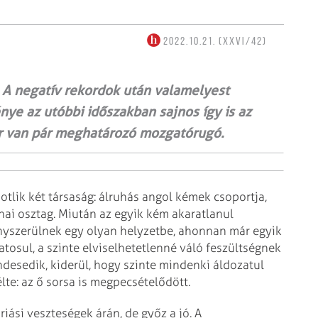
2022.10.21. (XXVI/42)
 A negatív rekordok után valamelyest
nye az utóbbi időszakban sajnos így is az
ár van pár meghatározó mozgatórugó.
tlik két társaság: álruhás angol kémek csoportja,
ai osztag. Miután az egyik kém akaratlanul
nyszerülnek egy olyan helyzetbe, ahonnan már egyik
tosul, a szinte elviselhetetlenné váló feszültségnek
desedik, kiderül, hogy szinte mindenki áldozatul
lte: az ő sorsa is megpecsételődött.
iási veszteségek árán, de győz a jó. A