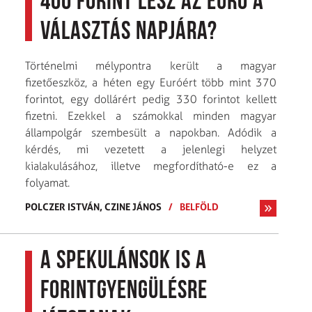
400 forint lesz az euró a
választás napjára?
Történelmi mélypontra került a magyar
fizetőeszköz, a héten egy Euróért több mint 370
forintot, egy dollárért pedig 330 forintot kellett
fizetni. Ezekkel a számokkal minden magyar
állampolgár szembesült a napokban. Adódik a
kérdés, mi vezetett a jelenlegi helyzet
kialakulásához, illetve megfordítható-e ez a
folyamat.
POLCZER ISTVÁN,
CZINE JÁNOS
/
BELFÖLD
A spekulánsok is a
forintgyengülésre