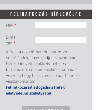
FELIRATKOZÁS HÍRLEVÉLRE
Név:
*
E-mail
cím:
*
A "feliratkozom" gombra kattintva
hozzájárulok, hogy küldjenek számomra
Hetek hírlevelet exkluzív hetekes
tartalmakról és promóciókról. Tudomásul
veszem, hogy hozzájárulásomat bármikor
visszavonhatom.
Feliratkozással elfogadja a Hetek
adatvédelmi szabályzatát
.