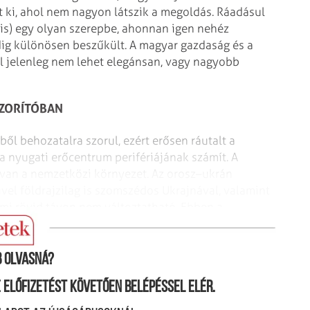
 ki, ahol nem nagyon látszik a megoldás. Ráadásul
 is) egy olyan szerepbe, ahonnan igen nehéz
dig különösen beszűkült. A magyar gazdaság és a
ből jelenleg nem lehet elegánsan, vagy nagyobb
ZORÍTÓBAN
ből behozatalra szorul, ezért erősen ráutalt a
 nyugati erőcentrum perifériájának számít. A
 van a nemzetközi környezet. Az orosz–ukrán
ivel földrajzilag is szomszédos Ukrajnával, valamint
ami rövid távon nem változtatható. Ebben a
 befolyásolják leg­inkább.
 olvasná?
ne előfizetést követően belépéssel elér.