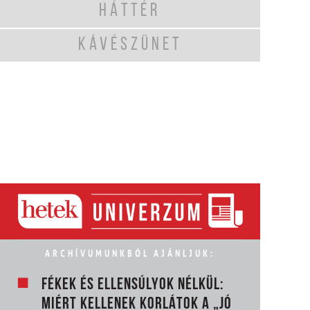
HÁTTÉR
KÁVÉSZÜNET
ARCHÍVUMUNKBÓL AJÁNLJUK:
FÉKEK ÉS ELLENSÚLYOK NÉLKÜL:
MIÉRT KELLENEK KORLÁTOK A „JÓ