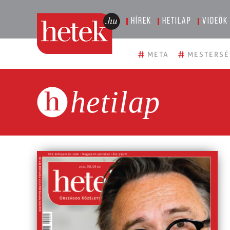
Hírek
Hetilap
Videók
#
#
META
MESTERSÉ
hetilap