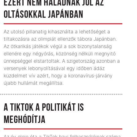
EZÉRT NEM HALADNAK JÓL AZ
OLTÁSOKKAL JAPÁNBAN
Az utolsó pillanatig kihasználta a lehetőséget a
tiltakozásra az olimpiát ellenzők tábora Japánban.
Az ötkarikás játékok végül a sok bizonytalanság
ellenére egy négyórás, közönség nélküli megnyitó
ünnepséggel elstartoltak. A szigetország azonban a
versenyek lebonyolításával egy időben ádáz
küzdelmet vív azért, hogy a koronavírus-járvány
újabb hullámát megállítsa.
A TIKTOK A POLITIKÁT IS
MEGHÓDÍTJA
Az év eleje óta a TikTok havi felhasználóinak száma