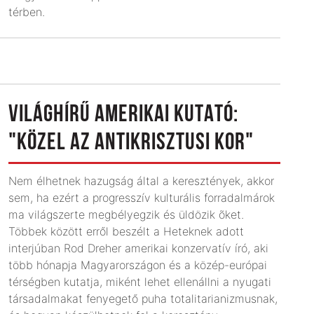
térben.
VILÁGHÍRŰ AMERIKAI KUTATÓ:
"KÖZEL AZ ANTIKRISZTUSI KOR"
Nem élhetnek hazugság által a keresztények, akkor
sem, ha ezért a progresszív kulturális forradalmárok
ma világszerte megbélyegzik és üldözik õket.
Többek között erről beszélt a Heteknek adott
interjúban Rod Dreher amerikai konzervatív író, aki
több hónapja Magyarországon és a közép-európai
térségben kutatja, miként lehet ellenállni a nyugati
társadalmakat fenyegető puha totalitarianizmusnak,