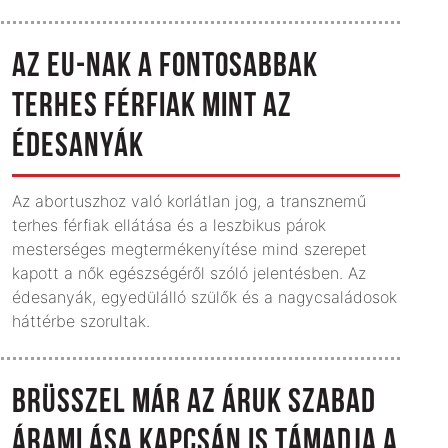
AZ EU-NAK A FONTOSABBAK
TERHES FÉRFIAK MINT AZ
ÉDESANYÁK
Az abortuszhoz való korlátlan jog, a transznemű
terhes férfiak ellátása és a leszbikus párok
mesterséges megtermékenyítése mind szerepet
kapott a nők egészségéről szóló jelentésben. Az
édesanyák, egyedülálló szülők és a nagycsaládosok
háttérbe szorultak.
BRÜSSZEL MÁR AZ ÁRUK SZABAD
ÁRAMLÁSA KAPCSÁN IS TÁMADJA A