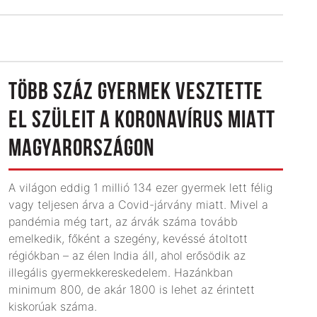
TÖBB SZÁZ GYERMEK VESZTETTE
EL SZÜLEIT A KORONAVÍRUS MIATT
MAGYARORSZÁGON
A világon eddig 1 millió 134 ezer gyermek lett félig
vagy teljesen árva a Covid-járvány miatt. Mivel a
pandémia még tart, az árvák száma tovább
emelkedik, főként a szegény, kevéssé átoltott
régiókban – az élen India áll, ahol erősödik az
illegális gyermekkereskedelem. Hazánkban
minimum 800, de akár 1800 is lehet az érintett
kiskorúak száma.