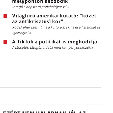
mélyponton kezdődik
Interjú a népszerű pszichológussal
»
Világhírű amerikai kutató: "közel
az antikrisztusi kor"
Rod Dreher szerint ma a kultúra szakítja el a fiatalokat az
igazságtól
»
A TikTok a politikát is meghódítja
A táncolós, tátogós videók mint kampányeszközök
»