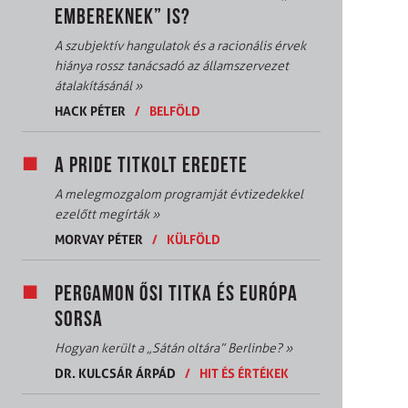
EMBEREKNEK” IS?
A szubjektív hangulatok és a racionális érvek
hiánya rossz tanácsadó az államszervezet
átalakításánál
»
HACK PÉTER
/
BELFÖLD
A PRIDE TITKOLT EREDETE
A melegmozgalom programját évtizedekkel
ezelőtt megírták
»
MORVAY PÉTER
/
KÜLFÖLD
PERGAMON ŐSI TITKA ÉS EURÓPA
SORSA
Hogyan került a „Sátán oltára” Berlinbe?
»
DR. KULCSÁR ÁRPÁD
/
HIT ÉS ÉRTÉKEK