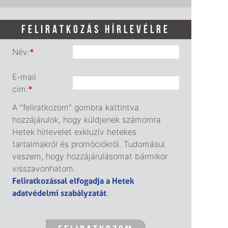
FELIRATKOZÁS HÍRLEVÉLRE
Név:
*
E-mail
cím:
*
A "feliratkozom" gombra kattintva
hozzájárulok, hogy küldjenek számomra
Hetek hírlevelet exkluzív hetekes
tartalmakról és promóciókról. Tudomásul
veszem, hogy hozzájárulásomat bármikor
visszavonhatom.
Feliratkozással elfogadja a Hetek
adatvédelmi szabályzatát
.