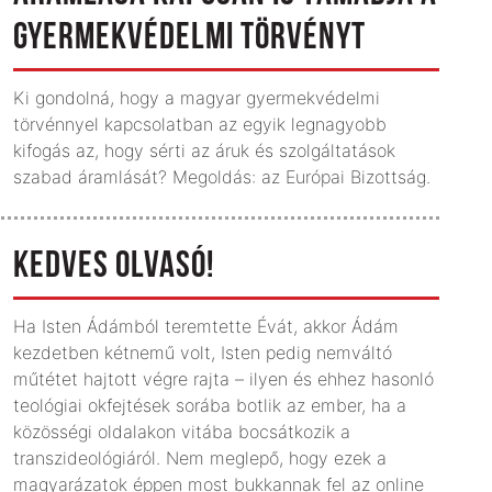
GYERMEKVÉDELMI TÖRVÉNYT
Ki gondolná, hogy a magyar gyermekvédelmi
törvénnyel kapcsolatban az egyik legnagyobb
kifogás az, hogy sérti az áruk és szolgáltatások
szabad áramlását? Megoldás: az Európai Bizottság.
KEDVES OLVASÓ!
Ha Isten Ádámból teremtette Évát, akkor Ádám
kezdetben kétnemű volt, Isten pedig nemváltó
műtétet hajtott végre rajta – ilyen és ehhez hasonló
teológiai okfejtések sorába botlik az ember, ha a
közösségi oldalakon vitába bocsátkozik a
transzideológiáról. Nem meglepő, hogy ezek a
magyarázatok éppen most bukkannak fel az online