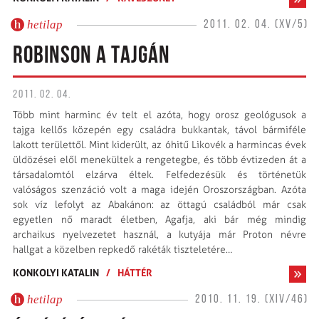
hetilap
2011. 02. 04. (XV/5)
ROBINSON A TAJGÁN
2011. 02. 04.
Több mint harminc év telt el azóta, hogy orosz geológu­sok a
tajga kellős közepén egy családra bukkantak, távol bár­mi­féle
lakott területtől. Mint kiderült, az óhitű Likovék a harmincas évek
üldözései elől menekültek a rengetegbe, és több évtizeden át a
társadalomtól elzárva éltek. Felfedezésük és történetük
valóságos szenzáció volt a maga idején Oroszországban. Azóta
sok víz lefolyt az Abakánon: az öttagú családból már csak
egyetlen nő maradt életben, Agafja, aki bár még mindig
archaikus nyelvezetet használ, a kutyája már Proton névre
hallgat a közelben repkedő rakéták tiszteletére…
KONKOLYI KATALIN
/
HÁTTÉR
hetilap
2010. 11. 19. (XIV/46)