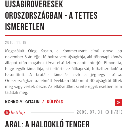
ÚJSÁGÍRÓVERÉSEK
OROSZORSZÁGBAN - A TETTES
ISMERETLEN
2010. 11. 19.
Megszólalt Oleg Kaszin, a Kommerszant című orosz lap
november 6-án éjjel félholtra vert újságírója, aki többnapi kómás
állapot után magához térve első ízben adott interjút. Elmondta,
hogy egyik támadója, aki eltörte az állkapcsát, futballszurkolóra
hasonlított. A brutális támadás csak a jéghegy csúcsa:
Oroszországban az elmúlt években több mint 30 újságírót öltek
meg vagy vertek össze. Az elkövetőket szinte egyik esetben sem
találták meg.
KONKOLYI KATALIN
/
KÜLFÖLD
hetilap
2009. 07. 31. (XIII/31)
ARAL: A HALDOKLÓ TENGER