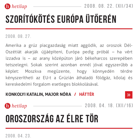
hetilap
2008. 08. 22. (XII/34)
SZORÍTÓKÖTÉS EURÓPA ÜTŐERÉN
2008. 08. 27.
Amerika a grúz piacgazdaság miatt aggódik, az oroszok Dél-
Oszétiát akarják újjáépíteni, Európa pedig próbál – ha vért
izzadva is – az arany középúton járó békeharcos szerepében
tetszelegni. Sokak szerint azonban ennél jóval egyszerűbb a
képlet: Moszkva megüzente, hogy könnyedén térdre
kényszerítheti az EU-t a Grúzián áthaladó földgáz, kőolaj és
kereskedelmi forgalom esetleges blokkolásával.
KONKOLYI KATALIN,
MAJOR NÓRA
/
HÁTTÉR
hetilap
2008. 04. 18. (XII/16)
OROSZORSZÁG AZ ÉLRE TÖR
2008. 04. 23.