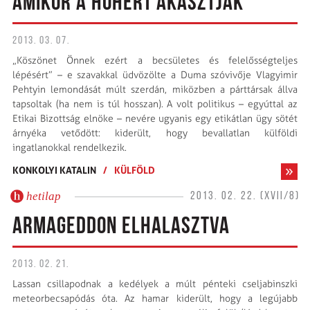
AMIKOR A HÓHÉRT AKASZTJÁK
2013. 03. 07.
„Köszönet Önnek ezért a becsületes és felelősségteljes
lépésért” – e szavakkal üdvözölte a Duma szóvivője Vlagyimir
Pehtyin lemondását múlt szerdán, miközben a párttársak állva
tapsoltak (ha nem is túl hosszan). A volt politikus – egyúttal az
Etikai Bizottság elnöke – nevére ugyanis egy etikátlan ügy sötét
árnyéka vetődött: kiderült, hogy bevallatlan külföldi
ingatlanokkal rendelkezik.
KONKOLYI KATALIN
/
KÜLFÖLD
hetilap
2013. 02. 22. (XVII/8)
ARMAGEDDON ELHALASZTVA
2013. 02. 21.
Lassan csillapodnak a kedélyek a múlt pénteki cseljabinszki
meteorbecsapódás óta. Az hamar kiderült, hogy a legújabb