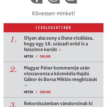
Kövessen minket!
LEGOLVASOTTABB
1.
Olyan alacsony a Duna vízállása,
hogy egy 18. századi erőd is a
felszínre került
»
HETEK
/
ONLINE
2.
Magyar Péter kommentje után
visszavonta a közmédia Hajdú
Gábor és Borsa Miklós megbízását
»
HETEK
/
ONLINE
3.
Rekordszámban vándorolnak ki