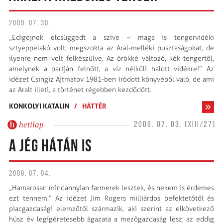
2009. 07. 30.
„Edigejnek elcsüggedt a szíve – maga is tengervidéki
sztyeppelakó volt, megszokta az Aral-melléki pusztaságokat, de
ilyenre nem volt felkészülve. Az örökké változó, kék tengertől,
amelynek a partján felnőtt, a víz nélküli halott vidékre!” Az
idézet Csingiz Ajtmatov 1981-ben íródott könyvéből való, de ami
az Aralt illeti, a történet régebben kezdődött.
KONKOLYI KATALIN
/
HÁTTÉR
hetilap
2009. 07. 03. (XIII/27)
A JÉG HÁTÁN IS
2009. 07. 04.
„Hamarosan mindannyian farmerek lesztek, és nekem is érdemes
ezt tennem.” Az idézet Jim Rogers milliárdos befektetőtől és
piacgazdasági elemzőtől származik, aki szerint az elkövetkező
húsz év legígéretesebb ágazata a mezőgazdaság lesz, az eddig