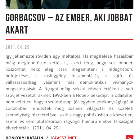
GORBACSOV – AZ EMBER, AKI JOBBAT
AKART
2011. 04. 29.
Így jellemezte röviden egy méltatója. Ha megítélése hazájában
máig meglehetősen kettős is, azért tény, hogy sok minden
köszönhet neki; elég csak megemlíteni a hidegháború
befejezését, a vasfüggöny felszámolását, a sajtó- és
vallásszabadság, valamint más demokratikus vívmányok
megvalósulását. A Nyugat máig sokkal jobban értékeli a volt
szovjet vezetőt, akinek 1990-ben a Nobel- békedíjat is odaítélte;
nem véletlen, hogy a születésnapi (és egyben jótékonysági) gálát
Londonban rendezték meg számos világsztár és közéleti
személyiség részvételével, akik a nagy politikusban a közvetlen,
szinte és nem utolsósorban ragyogó humorú ember társaságát
élvezhették… (2011. 04. 29.)
KONKOLYI KATALIN
/
KÁVÉSZÜNET