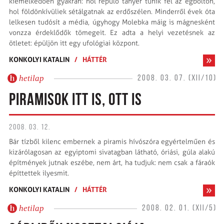
kiemelkedően gyakran: hol repülő tányér tűnik fel az égbolton,
hol földönkívüliek sétálgatnak az erdőszélen. Minderről évek óta
lelkesen tudósít a média, úgyhogy Molebka máig is mágnesként
vonzza érdeklődők tömegeit. Ez adta a helyi vezetésnek az
ötletet: épüljön itt egy ufológiai központ.
KONKOLYI KATALIN
/
HÁTTÉR
hetilap
2008. 03. 07. (XII/10)
PIRAMISOK ITT IS, OTT IS
2008. 03. 12.
Bár tízből kilenc embernek a piramis hívószóra egyértelműen és
kizárólagosan az egyiptomi sivatagban látható, óriási, gúla alakú
építmények jutnak eszébe, nem árt, ha tudjuk: nem csak a fáraók
építtettek ilyesmit.
KONKOLYI KATALIN
/
HÁTTÉR
hetilap
2008. 02. 01. (XII/5)