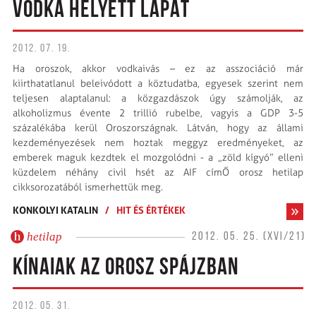
VODKA HELYETT LAPÁT
2012. 07. 19.
Ha oroszok, akkor vodkaivás – ez az asszociáció már
kiirthatatlanul beleivódott a köztudatba, egyesek szerint nem
teljesen alaptalanul: a közgazdászok úgy számolják, az
alkoholizmus évente 2 trillió rubelbe, vagyis a GDP 3-5
százalékába kerül Oroszországnak. Látván, hogy az állami
kezdeményezések nem hoztak meggyz ered­ményeket, az
emberek maguk kezdtek el mozgolódni - a „zöld kígyó” elleni
küzdelem néhány civil hsét az AIF címŐ orosz hetilap
cikksorozatából ismerhettük meg.
KONKOLYI KATALIN
/
HIT ÉS ÉRTÉKEK
hetilap
2012. 05. 25. (XVI/21)
KÍNAIAK AZ OROSZ SPÁJZBAN
2012. 05. 31.