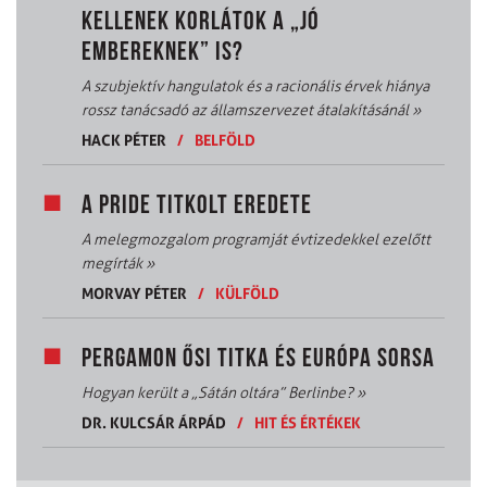
KELLENEK KORLÁTOK A „JÓ
EMBEREKNEK” IS?
A szubjektív hangulatok és a racionális érvek hiánya
rossz tanácsadó az államszervezet átalakításánál
»
HACK PÉTER
/
BELFÖLD
A PRIDE TITKOLT EREDETE
A melegmozgalom programját évtizedekkel ezelőtt
megírták
»
MORVAY PÉTER
/
KÜLFÖLD
PERGAMON ŐSI TITKA ÉS EURÓPA SORSA
Hogyan került a „Sátán oltára” Berlinbe?
»
DR. KULCSÁR ÁRPÁD
/
HIT ÉS ÉRTÉKEK