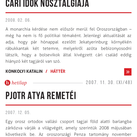
CÁRI IDŐK NOSZTALGIÁJA
2008. 02. 06.
A monarchia kérdése nem először merül fel Oroszországban –
még ha nem is fő politikai témaként. Jelenlegi aktualitását az
adja, hogy pár hónappal ezelőtt Jekatyerinburg környékén
rábukkantak két tetemre, melyekről azóta bebizonyosodni
látszik, hogy a bolsevikok által kivégzett cári család eddig
hiányzó két tagjáról van szó.
KONKOLYI KATALIN
/
HÁTTÉR
hetilap
2007. 11. 30. (XI/48)
PJOTR ATYA REMETÉI
2007. 12. 05.
Egy orosz ortodox vallási csoport tagjai föld alatti barlangba
zárkózva várják a világvégét, amely szerintük 2008 májusában
következik be. Az oroszországi Penza tartomány november