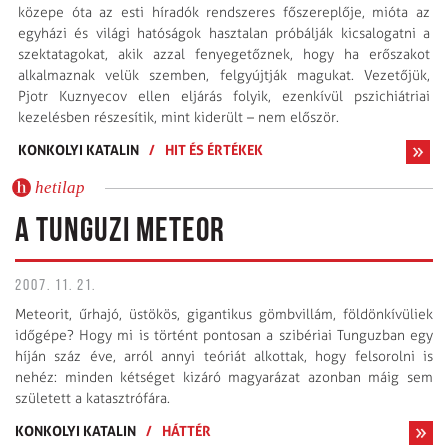
közepe óta az esti híradók rendszeres főszereplője, mióta az
egyházi és világi hatóságok hasztalan próbálják kicsalogatni a
szektatagokat, akik azzal fenyegetőznek, hogy ha erőszakot
alkalmaznak velük szemben, felgyújtják magukat. Vezetőjük,
Pjotr Kuznyecov ellen eljárás folyik, ezenkívül pszichiátriai
kezelésben részesítik, mint kiderült – nem először.
KONKOLYI KATALIN
/
HIT ÉS ÉRTÉKEK
hetilap
A TUNGUZI METEOR
2007. 11. 21.
Meteorit, űrhajó, üstökös, gigantikus gömbvillám, földönkívüliek
időgépe? Hogy mi is történt pontosan a szibériai Tunguzban egy
híján száz éve, arról annyi teóriát alkottak, hogy felsorolni is
nehéz: minden kétséget kizáró magyarázat azonban máig sem
született a katasztrófára.
KONKOLYI KATALIN
/
HÁTTÉR