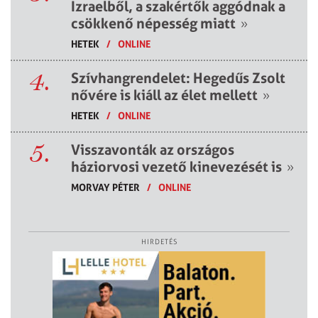
Izraelből, a szakértők aggódnak a
csökkenő népesség miatt
»
HETEK
/
ONLINE
4.
Szívhangrendelet: Hegedűs Zsolt
nővére is kiáll az élet mellett
»
HETEK
/
ONLINE
5.
Visszavonták az országos
háziorvosi vezető kinevezését is
»
MORVAY PÉTER
/
ONLINE
HIRDETÉS