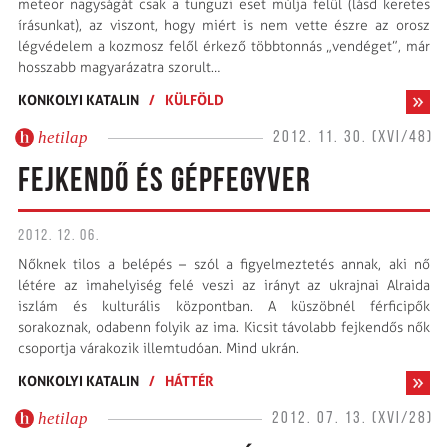
meteor nagyságát csak a tunguzi eset múlja felül (lásd keretes
írásunkat), az viszont, hogy miért is nem vette észre az orosz
légvédelem a kozmosz felől érkező többtonnás „vendéget”, már
hosszabb magyarázatra szorult…
KONKOLYI KATALIN
/
KÜLFÖLD
hetilap
2012. 11. 30. (XVI/48)
FEJKENDŐ ÉS GÉPFEGYVER
2012. 12. 06.
Nőknek tilos a belépés – szól a figyelmeztetés annak, aki nő
létére az imahelyiség felé veszi az irányt az ukrajnai Alraida
iszlám és kulturális központban. A küszöbnél férficipők
sorakoznak, odabenn folyik az ima. Kicsit távolabb fejkendős nők
csoportja várakozik illemtudóan. Mind ukrán.
KONKOLYI KATALIN
/
HÁTTÉR
hetilap
2012. 07. 13. (XVI/28)