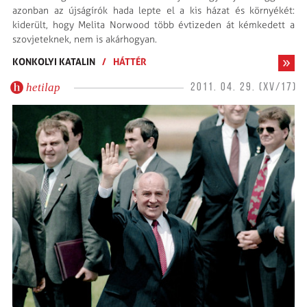
azonban az újságírók hada lepte el a kis házat és környékét:
kiderült, hogy Melita Norwood több évtizeden át kémkedett a
szovjeteknek, nem is akárhogyan.
KONKOLYI KATALIN
/
HÁTTÉR
hetilap
2011. 04. 29. (XV/17)