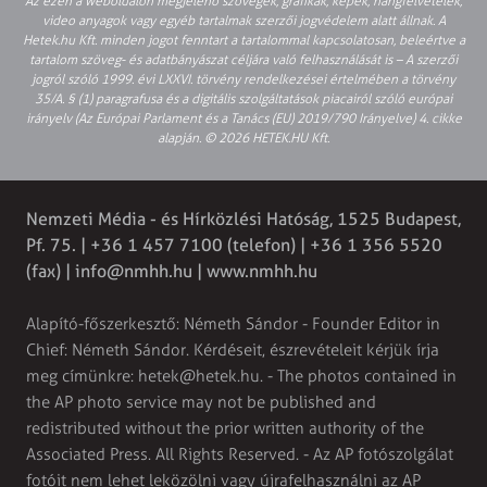
Az ezen a weboldalon megjelenő szövegek, grafikák, képek, hangfelvételek,
video anyagok vagy egyéb tartalmak szerzői jogvédelem alatt állnak. A
Hetek.hu Kft. minden jogot fenntart a tartalommal kapcsolatosan, beleértve a
tartalom szöveg- és adatbányászat céljára való felhasználását is – A szerzői
jogról szóló 1999. évi LXXVI. törvény rendelkezései értelmében a törvény
35/A. § (1) paragrafusa és a digitális szolgáltatások piacairól szóló európai
irányelv (Az Európai Parlament és a Tanács (EU) 2019/790 Irányelve) 4. cikke
alapján. © 2026 HETEK.HU Kft.
Nemzeti Média - és Hírközlési Hatóság, 1525 Budapest,
Pf. 75. | +36 1 457 7100 (telefon) | +36 1 356 5520
(fax) |
info@nmhh.hu
| www.nmhh.hu
Alapító-főszerkesztő: Németh Sándor - Founder Editor in
Chief: Németh Sándor. Kérdéseit, észrevételeit kérjük írja
meg címünkre:
hetek@hetek.hu
. - The photos contained in
the AP photo service may not be published and
redistributed without the prior written authority of the
Associated Press. All Rights Reserved. - Az AP fotószolgálat
fotóit nem lehet leközölni vagy újrafelhasználni az AP