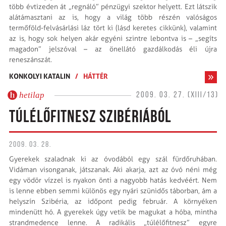
több évtizeden át „regnáló” pénzügyi szektor helyett. Ezt látszik
alátámasztani az is, hogy a világ több részén valóságos
termőföld-felvásárlási láz tört ki (lásd keretes cikkünk), valamint
az is, hogy sok helyen akár egyéni szintre lebontva is – „segíts
magadon” jelszóval – az önellátó gazdálkodás éli újra
reneszánszát.
KONKOLYI KATALIN
/
HÁTTÉR
hetilap
2009. 03. 27. (XIII/13)
TÚLÉLŐFITNESZ SZIBÉRIÁBÓL
2009. 03. 28.
Gyerekek szaladnak ki az óvodából egy szál fürdőruhában.
Vidáman visonganak, játszanak. Aki akarja, azt az óvó néni még
egy vödör vízzel is nyakon önti a nagyobb hatás kedvéért. Nem
is lenne ebben semmi különös egy nyári szünidős táborban, ám a
helyszín Szibéria, az időpont pedig február. A környéken
mindenütt hó. A gyerekek úgy vetik be magukat a hóba, mintha
strandmedence lenne. A radikális „túlélőfitnesz” egyre