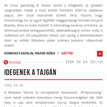
Az orosz gazdaság 8. helyre került a Világbank új, globális
ranglistáján. Habár a most közölt felmérés 2005-ös adatokon
alapul, ami kissé elavultnak tűnhet, tény viszont, hogy
Oroszország ma az egyik legfőbb világgazdaság-formáló tényező
Brazília, Kína és India mellett. A hitelválság kevéssé érintette, az
élelmiszer­árakat befagyasztották, államadósságuk szinte nulla, a
reálbérek évi 10 százalékkal nőnek, ami pedig a befektetéseket
illeti: az utóbbi félévben sokak számára kedvenc célpontnak
számít.
KONKOLYI KATALIN,
MAJOR NÓRA
/
HÁTTÉR
hetilap
2008. 04. 04. (XII/14)
IDEGENEK A TAJGÁN
2008. 04. 09.
A Molebka faluról és környékéről elnevezett „M-háromszög”
neve sokak számára ismerősen cseng Oroszországban: bár több
hely is van, ahol rendszeresen furcsa dolgok történnek, itt