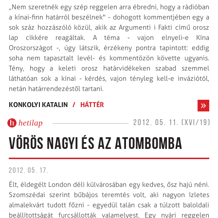
„Nem szeretnék egy szép reggelen arra ébredni, hogy a rádióban
a kínai-finn határról beszélnek" - dohogott kommentjében egy a
sok száz hozzászóló közül, akik az Argumenti i Fakti című orosz
lap cikkére reagáltak. A téma - vajon elnyeli-e Kína
Oroszországot -, úgy látszik, érzékeny pontra tapintott: eddig
soha nem tapasztalt levél- és kommentözön követte ugyanis.
Tény, hogy a keleti orosz határ­vidékeken szabad szemmel
láthatóan sok a kínai - kérdés, vajon tényleg kell-e inváziótól,
netán határrendezéstől tartani.
KONKOLYI KATALIN
/
HÁTTÉR
hetilap
2012. 05. 11. (XVI/19)
VÖRÖS NAGYI ÉS AZ ATOMBOMBA
2012. 05. 17.
Élt, éldegélt London déli külvárosában egy kedves, ősz hajú néni.
Szomszédai szerint bűbájos teremtés volt, aki nagyon ízletes
almalekvárt tudott főzni - egyedül talán csak a túlzott baloldali
beállítottságát furcsállották valamelyest. Egy nyári reggelen