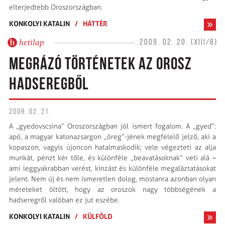
elterjedtebb Oroszországban.
KONKOLYI KATALIN
/
HÁTTÉR
hetilap
2009. 02. 20. (XIII/8)
MEGRÁZÓ TÖRTÉNETEK AZ OROSZ
HADSEREGBŐL
2009. 02. 21.
A „gyedovscsina” Oroszországban jól ismert fogalom. A „gyed”:
apó, a magyar katonazsargon „öreg”-jének megfelelő jelző, aki a
kopaszon, vagyis újoncon hatalmaskodik; vele végezteti az alja
munkát, pénzt kér tőle, és különféle „beavatásoknak” veti alá –
ami leggyakrabban verést, kínzást és különféle megaláztatásokat
jelent. Nem új és nem ismeretlen dolog, mostanra azonban olyan
méreteket öltött, hogy az oroszok nagy többségének a
hadseregről valóban ez jut eszébe.
KONKOLYI KATALIN
/
KÜLFÖLD