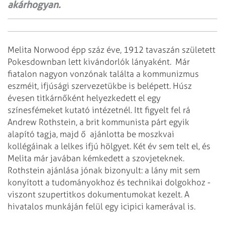
akárhogyan.
Melita Norwood épp száz éve, 1912 tavaszán született
Pokesdownban lett kivándorlók lányaként. Már
fiatalon nagyon vonzónak találta a kommunizmus
eszméit, ifjúsági szervezetükbe is belépett. Húsz
évesen titkárnőként helyezkedett el egy
színesfémeket kutató intézetnél. Itt figyelt fel rá
Andrew Rothstein, a brit kommunista párt egyik
alapító tagja, majd ő ajánlotta be moszkvai
kollégáinak a lelkes ifjú hölgyet. Két év sem telt el, és
Melita már javában kémkedett a szovjeteknek.
Rothstein ajánlása jónak bizonyult: a lány mit sem
konyított a tudományokhoz és technikai dolgokhoz -
viszont szupertitkos dokumentumokat kezelt. A
hivatalos munkáján felül egy icipici kamerával is.