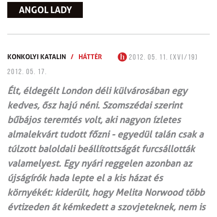
ANGOL LADY
KONKOLYI KATALIN
/
HÁTTÉR
2012. 05. 11. (XVI/19)
2012. 05. 17.
Élt, éldegélt London déli külvárosában egy
kedves, ősz hajú néni. Szomszédai szerint
bűbájos teremtés volt, aki nagyon ízletes
almalekvárt tudott főzni - egyedül talán csak a
túlzott baloldali beállítottságát furcsállották
valamelyest. Egy nyári reggelen azonban az
újságírók hada lepte el a kis házat és
környékét: kiderült, hogy Melita Norwood több
évtizeden át kémkedett a szovjeteknek, nem is