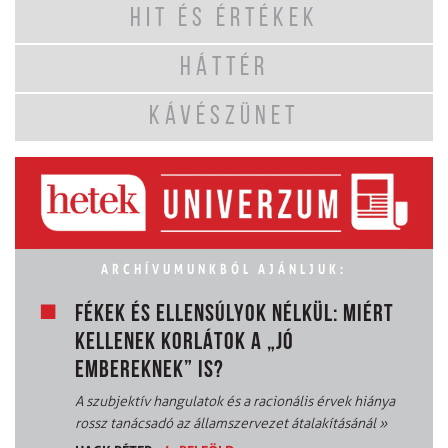
HIT ÉS ÉRTÉKEK
HÁTTÉR
KÁVÉSZÜNET
ARCHÍVUMUNKBÓL AJÁNLJUK:
FÉKEK ÉS ELLENSÚLYOK NÉLKÜL: MIÉRT
KELLENEK KORLÁTOK A „JÓ
EMBEREKNEK” IS?
A szubjektív hangulatok és a racionális érvek hiánya
rossz tanácsadó az államszervezet átalakításánál
»