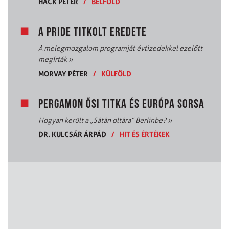
HACK PÉTER
/
BELFÖLD
A PRIDE TITKOLT EREDETE
A melegmozgalom programját évtizedekkel ezelőtt
megírták
»
MORVAY PÉTER
/
KÜLFÖLD
PERGAMON ŐSI TITKA ÉS EURÓPA SORSA
Hogyan került a „Sátán oltára” Berlinbe?
»
DR. KULCSÁR ÁRPÁD
/
HIT ÉS ÉRTÉKEK