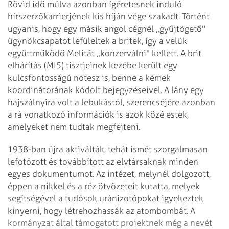
Rövid idő múlva azonban ígéretesnek induló
hírszerzőkarrierjének kis híján vége szakadt. Történt
ugyanis, hogy egy másik angol cégnél „gyűjtögető"
ügy­nökcsapatot lefüleltek a britek, így a velük
együttműködő Melitát „konzerválni" kellett. A brit
elhárítás (MI5) tisztjeinek kezébe került egy
kulcsfontosságú notesz is, benne a kémek
koordinátorának kódolt bejegyzéseivel. A lány egy
hajszálnyira volt a lebukástól, szerencséjére azonban
a rá vonatkozó információk is azok közé estek,
amelyeket nem tudtak megfejteni.
1938-ban újra aktiválták, tehát ismét szorgalmasan
lefotózott és továbbított az elvtársaknak minden
egyes dokumentumot. Az intézet, melynél dolgozott,
éppen a nikkel és a réz ötvözeteit kutatta, melyek
segítségével a tudósok uránizotópokat igyekeztek
kinyerni, hogy létrehozhassák az atombombát. A
kormányzat által támogatott projektnek még a nevét