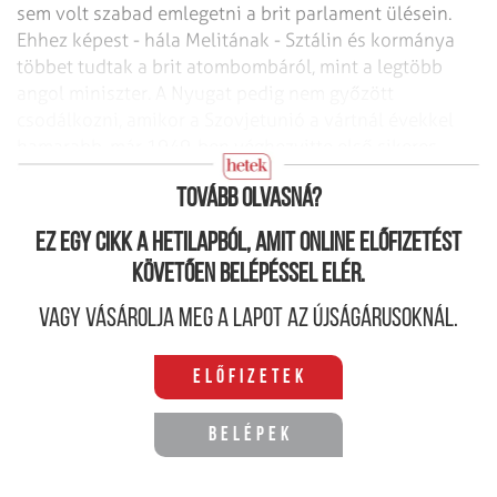
sem volt szabad emlegetni a brit parlament ülésein.
Ehhez képest - hála Melitának - Sztálin és kormánya
többet tudtak a brit atombombáról, mint a legtöbb
angol miniszter. A Nyugat pedig nem győzött
csodálkozni, amikor a Szovjetunió a vártnál évekkel
hamarabb, már 1949-ben véghezvitte első sikeres
atomrobbantását.
Tovább olvasná?
Ez egy cikk a hetilapból, amit online előfizetést
követően belépéssel elér.
Vagy vásárolja meg a lapot az újságárusoknál.
Előfizetek
Belépek