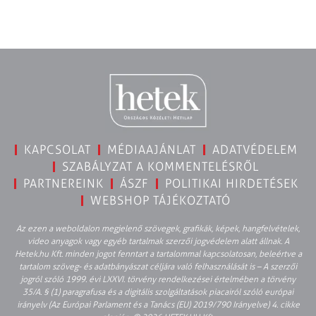
KAPCSOLAT
MÉDIAAJÁNLAT
ADATVÉDELEM
SZABÁLYZAT A KOMMENTELÉSRŐL
PARTNEREINK
ÁSZF
POLITIKAI HIRDETÉSEK
WEBSHOP TÁJÉKOZTATÓ
Az ezen a weboldalon megjelenő szövegek, grafikák, képek, hangfelvételek,
video anyagok vagy egyéb tartalmak szerzői jogvédelem alatt állnak. A
Hetek.hu Kft. minden jogot fenntart a tartalommal kapcsolatosan, beleértve a
tartalom szöveg- és adatbányászat céljára való felhasználását is – A szerzői
jogról szóló 1999. évi LXXVI. törvény rendelkezései értelmében a törvény
35/A. § (1) paragrafusa és a digitális szolgáltatások piacairól szóló európai
irányelv (Az Európai Parlament és a Tanács (EU) 2019/790 Irányelve) 4. cikke