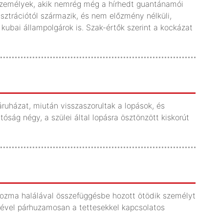
személyek, akik nemrég még a hírhedt guantánamói
sztrációtól származik, és nem előzmény nélküli,
kubai állampolgárok is. Szak-értők szerint a kockázat
uházat, miután visszaszorultak a lopások, és
tóság négy, a szülei által lopásra ösztönzött kiskorút
 Cozma halálával összefüggésbe hozott ötödik személyt
ével párhuzamosan a tettesekkel kapcsolatos