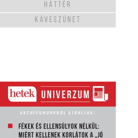
HÁTTÉR
KÁVÉSZÜNET
ARCHÍVUMUNKBÓL AJÁNLJUK:
FÉKEK ÉS ELLENSÚLYOK NÉLKÜL:
MIÉRT KELLENEK KORLÁTOK A „JÓ