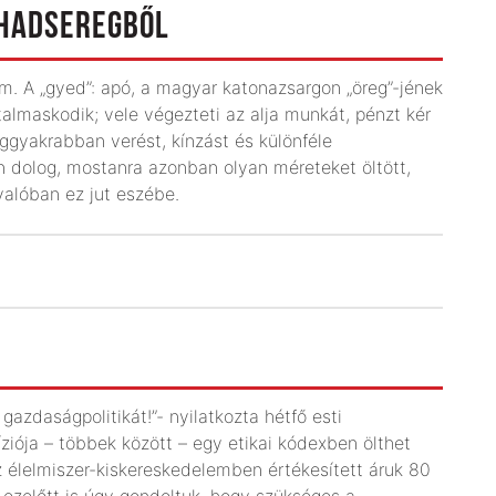
 HADSEREGBŐL
m. A „gyed”: apó, a magyar katonazsargon „öreg”-jének
talmaskodik; vele végezteti az alja munkát, pénzt kér
eggyakrabban verést, kínzást és különféle
n dolog, mostanra azonban olyan méreteket öltött,
alóban ez jut eszébe.
gazdaságpolitikát!”- nyilatkozta hétfő esti
iója – többek között – egy etikai kódexben ölthet
 az élelmiszer-kiskereskedelemben értékesített áruk 80
ezelőtt is úgy gondoltuk, hogy szükséges a