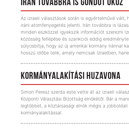
IRÁN TOVÁBBRA IS GONDOT OKOZ
Az izraeli választások során is egyértelművé vált, 
iráni atomfenyegetés jelenti. Irán továbbra is láza
minden eszközzel igyekszik információt szerezni Iz
közösség fellépése és szankciói eddig eredményte
súlyosbítja, hogy az új amerikai kormány Iránnal 
hosszú időbe telik, amely nemcsak Izraelben, han
KORMÁNYALAKÍTÁSI HUZAVONA
Simon Peresz szerda este vette át az izraeli válas
Központi Választási Bizottság elnökétől. Bár a ma
legtöbbet, a köztársasági elnök mégis a jobboldal
kormányalakítással.