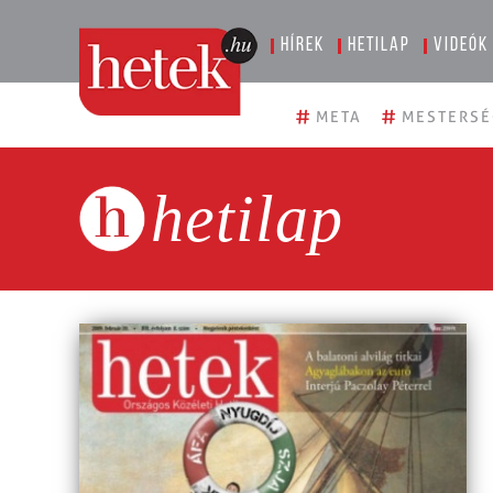
Hírek
Hetilap
Videók
#
#
META
MESTERSÉ
hetilap