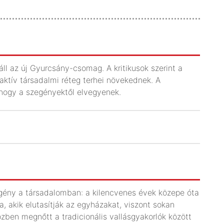
ll az új Gyurcsány-csomag. A kritikusok szerint a
aktív társadalmi réteg terhei növekednek. A
, hogy a szegényektől elvegyenek.
igény a társadalomban: a kilencvenes évek közepe óta
akik elutasítják az egyházakat, viszont sokan
ben megnőtt a tradicionális vallásgyakorlók között