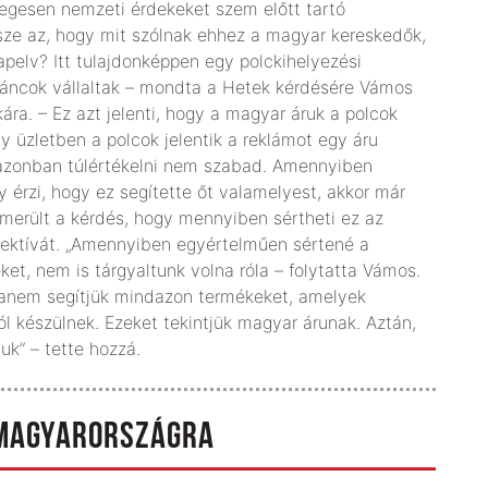
dlegesen nemzeti érdekeket szem előtt tartó
rsze az, hogy mit szólnak ehhez a magyar kereskedők,
lapelv? Itt tulajdonképpen egy polckihelyezési
láncok vállaltak – mondta a Hetek kérdésére Vámos
ra. – Ez azt jelenti, hogy a magyar áruk a polcok
y üzletben a polcok jelentik a reklámot egy áru
 azonban túlértékelni nem szabad. Amennyiben
 érzi, hogy ez segítette őt valamelyest, akkor már
elmerült a kérdés, hogy mennyiben sértheti ez az
irektívát. „Amennyiben egyértelműen sértené a
et, nem is tárgyaltunk volna róla – folytatta Vámos.
hanem segítjük mindazon termékeket, amelyek
készülnek. Ezeket tekintjük magyar árunak. Aztán,
uk” – tette hozzá.
 MAGYARORSZÁGRA