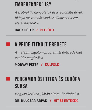
EMBEREKNEK” IS?
A szubjektív hangulatok és a racionális érvek
hiánya rossz tanácsadó az államszervezet
átalakításánál
»
HACK PÉTER
/
BELFÖLD
A PRIDE TITKOLT EREDETE
A melegmozgalom programját évtizedekkel
ezelőtt megírták
»
MORVAY PÉTER
/
KÜLFÖLD
PERGAMON ŐSI TITKA ÉS EURÓPA
SORSA
Hogyan került a „Sátán oltára” Berlinbe?
»
DR. KULCSÁR ÁRPÁD
/
HIT ÉS ÉRTÉKEK