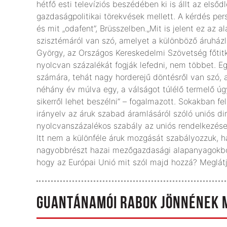
hétfő esti televíziós beszédében ki is állt az első
gazdaságpolitikai törekvések mellett. A kérdés pe
és mit „odafent”, Brüsszelben.„Mit is jelent ez az a
szisztémáról van szó, amelyet a különböző áruház
György, az Országos Kereskedelmi Szövetség főtitká
nyolcvan százalékát fogják lefedni, nem többet. Eg
számára, tehát nagy horderejű döntésről van szó,
néhány év múlva egy, a válságot túlélő termelő úgy
sikerről lehet beszélni” – fogalmazott. Sokakban f
irányelv az áruk szabad áramlásáról szóló uniós d
nyolcvanszázalékos szabály az uniós rendelkezések
Itt nem a különféle áruk mozgását szabályozzuk, 
nagyobbrészt hazai mezőgazdasági alapanyagokból 
hogy az Európai Unió mit szól majd hozzá? Meglátj
GUANTÁNAMÓI RABOK JÖNNÉNEK