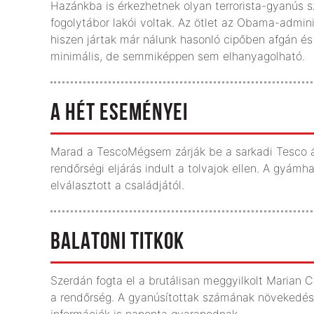
Hazánkba is érkezhetnek olyan terrorista-gyanús 
fogolytábor lakói voltak. Az ötlet az Obama-admini
hiszen jártak már nálunk hasonló cipőben afgán és 
minimális, de semmiképpen sem elhanyagolható.
A HÉT ESEMÉNYEI
Marad a TescoMégsem zárják be a sarkadi Tesco ár
rendőrségi eljárás indult a tolvajok ellen. A gyámha
elválasztott a családjától.
BALATONI TITKOK
Szerdán fogta el a brutálisan meggyilkolt Marian
a rendőrség. A gyanúsítottak számának növekedés
információk is naponta gyarapodnak.