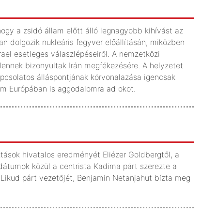
hogy a zsidó állam előtt álló legnagyobb kihívást az
san dolgozik nukleáris fegyver előállításán, miközben
rael esetleges válaszlépéseiről. A nemzetközi
lennek bizonyultak Irán megfékezésére. A helyzetet
kapcsolatos álláspontjának körvonalazása igencsak
em Európában is aggodalomra ad okot.
ztások hivatalos eredményét Eliézer Goldbergtől, a
ndátumok közül a centrista Kadima párt szerezte a
i Likud párt vezetőjét, Benjamin Netanjahut bízta meg