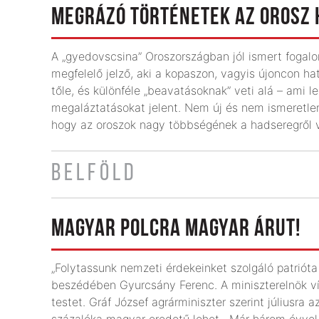
MEGRÁZÓ TÖRTÉNETEK AZ OROSZ
A „gyedovscsina” Oroszországban jól ismert fogalo
megfelelő jelző, aki a kopaszon, vagyis újoncon ha
tőle, és különféle „beavatásoknak” veti alá – ami l
megaláztatásokat jelent. Nem új és nem ismeretle
hogy az oroszok nagy többségének a hadseregről v
BELFÖLD
MAGYAR POLCRA MAGYAR ÁRUT!
„Folytassunk nemzeti érdekeinket szolgáló patrióta 
beszédében Gyurcsány Ferenc. A miniszterelnök víz
testet. Gráf József agrárminiszter szerint júliusra
százaléka magyar eredetű lehet. „Már három évvel 