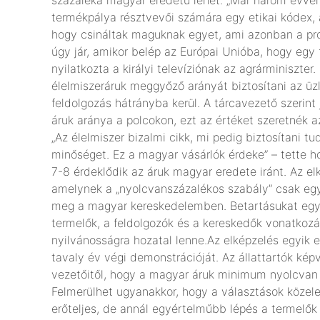
termékpálya résztvevői számára egy etikai kódex, 
hogy csináltak maguknak egyet, ami azonban a p
úgy jár, amikor belép az Európai Unióba, hogy egy 
nyilatkozta a királyi televíziónak az agrárminiszte
élelmiszeráruk meggyőző arányát biztosítani az üzl
feldolgozás hátrányba kerül. A tárcavezető szerin
áruk aránya a polcokon, ezt az értéket szeretnék a
„Az élelmiszer bizalmi cikk, mi pedig biztosítani 
minőséget. Ez a magyar vásárlók érdeke” – tette ho
7-8 érdeklődik az áruk magyar eredete iránt. Az e
amelynek a „nyolcvanszázalékos szabály” csak egy
meg a magyar kereskedelemben. Betartásukat egy h
termelők, a feldolgozók és a kereskedők vonatkoz
nyilvánosságra hozatal lenne.Az elképzelés egyik 
tavaly év végi demonstrációját. Az állattartók kép
vezetőitől, hogy a magyar áruk minimum nyolcvan 
Felmerülhet ugyanakkor, hogy a választások közel
erőteljes, de annál egyértelműbb lépés a termelők