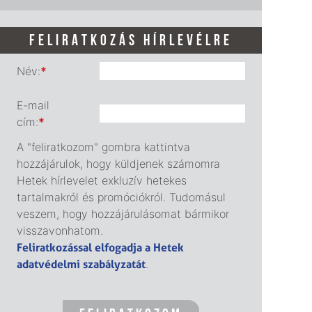
FELIRATKOZÁS HÍRLEVÉLRE
Név:
*
E-mail
cím:
*
A "feliratkozom" gombra kattintva
hozzájárulok, hogy küldjenek számomra
Hetek hírlevelet exkluzív hetekes
tartalmakról és promóciókról. Tudomásul
veszem, hogy hozzájárulásomat bármikor
visszavonhatom.
Feliratkozással elfogadja a Hetek
adatvédelmi szabályzatát
.