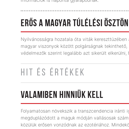
ERŐS A MAGYAR TÚLÉLÉSI ÖSZTÖN
Nyilvánosságra hozatala óta viták kereszttüzében á
magyar viszonyok között polgárságnak tekinthető, 
védelmezők szerint legalább azt sikerült elkerülni
HIT ÉS ÉRTÉKEK
VALAMIBEN HINNIÜK KELL
Folyamatosan növekszik a transzcendencia iránti 
megduplázódott a maguk módján vallásosak száma, 
közülük erősen vonzódnak az ezotériához. Mindeköz