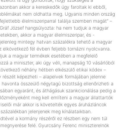
azonban akkor a kereskedők úgy faroltak ki ebből,
roblémákat nem oldhatta meg. Ugyanis minden ország
fejlettebb élelmiszeriparral találja szemben magát” –
r. Gráf József hangsúlyozta: ha nem tudjuk a magyar
etekben, akkor a magyar élelmiszeripar, és -
t jelenleg mintegy hatvan százalékra tehető a magyar
z elkövetkező fél évben feljebb tornázni nyolcvanra.
tudjuk a magyar termékek esetében a megfelelő
zzá a miniszter, aki úgy véli, manapság 10 vásárlóból
lkövetkező néhány hétben elkészülő etikai kódex –
 részét képezheti – alapelvek formájában jelenne
avonta összeülő négytagú bizottság ellenőrizheti a
ásában egyaránt, és áthágásuk szankcionálása pedig a
előzményeként meg kell említeni a magyar állattartók
viselői már akkor is követelték egyes áruházláncok
százalékban jelenjenek meg kínálataikban.
edtével a kormány részéről ez részben egy nem túl
 megnyerése felé. Gyurcsány Ferenc miniszterelnök