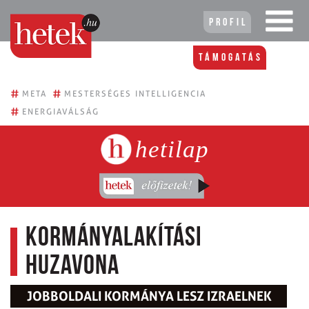
Profil
Támogatás
#
#
META
MESTERSÉGES INTELLIGENCIA
#
ENERGIAVÁLSÁG
hetilap
Kormányalakítási
huzavona
JOBBOLDALI KORMÁNYA LESZ IZRAELNEK