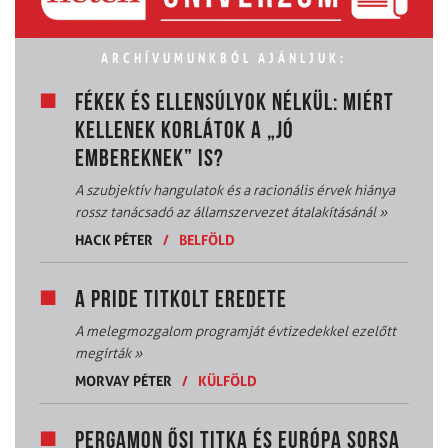
ARCHÍVUMUNKBÓL AJÁNLJUK:
FÉKEK ÉS ELLENSÚLYOK NÉLKÜL: MIÉRT
KELLENEK KORLÁTOK A „JÓ
EMBEREKNEK” IS?
A szubjektív hangulatok és a racionális érvek hiánya
rossz tanácsadó az államszervezet átalakításánál
»
HACK PÉTER
/
BELFÖLD
A PRIDE TITKOLT EREDETE
A melegmozgalom programját évtizedekkel ezelőtt
megírták
»
MORVAY PÉTER
/
KÜLFÖLD
PERGAMON ŐSI TITKA ÉS EURÓPA SORSA