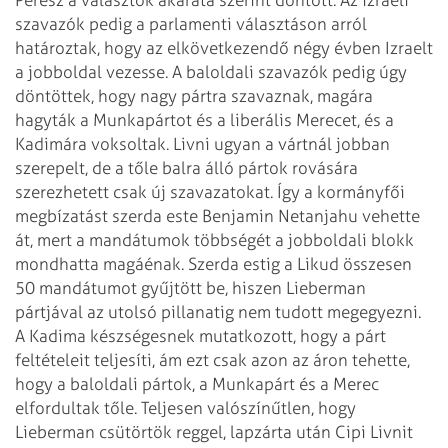
szavazók pedig a parlamenti választáson arról
határoztak, hogy az elkövetkezendő négy évben Izraelt
a jobboldal vezesse. A baloldali szavazók pedig úgy
döntöttek, hogy nagy pártra szavaznak, magára
hagyták a Munkapártot és a liberális Merecet, és a
Kadimára voksoltak. Livni ugyan a vártnál jobban
szerepelt, de a tőle balra álló pártok rovására
szerezhetett csak új szavazatokat. Így a kormányfői
megbízatást szerda este Benjamin Netanjahu vehette
át, mert a mandátumok többségét a jobboldali blokk
mondhatta magáénak. Szerda estig a Likud összesen
50 mandátumot gyűjtött be, hiszen Lieberman
pártjával az utolsó pillanatig nem tudott megegyezni.
A Kadima készségesnek mutatkozott, hogy a párt
feltételeit teljesíti, ám ezt csak azon az áron tehette,
hogy a baloldali pártok, a Munkapárt és a Merec
elfordultak tőle. Teljesen valószínűtlen, hogy
Lieberman csütörtök reggel, lapzárta után Cipi Livnit