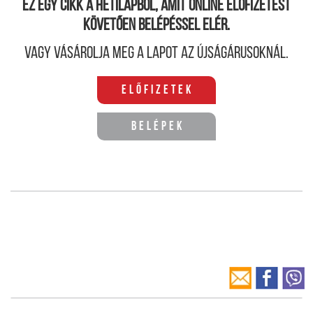
Ez egy cikk a hetilapból, amit online előfizetést
követően belépéssel elér.
Vagy vásárolja meg a lapot az újságárusoknál.
Előfizetek
Belépek