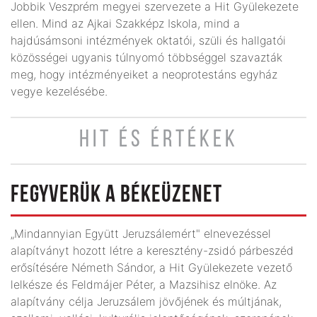
Jobbik Veszprém megyei szervezete a Hit Gyülekezete
ellen. Mind az Ajkai Szakképz Iskola, mind a
hajdúsámsoni intézmények oktatói, szüli és hallgatói
közösségei ugyanis túlnyomó többséggel szavazták
meg, hogy intézményeiket a neoprotestáns egyház
vegye kezelésébe.
HIT ÉS ÉRTÉKEK
FEGYVERÜK A BÉKEÜZENET
„Mindannyian Együtt Jeruzsálemért" elnevezéssel
alapítványt hozott létre a keresztény-zsidó párbeszéd
erősítésére Németh Sándor, a Hit Gyülekezete vezető
lelkésze és Feldmájer Péter, a Mazsihisz elnöke. Az
alapítvány célja Jeruzsálem jövőjének és múltjának,