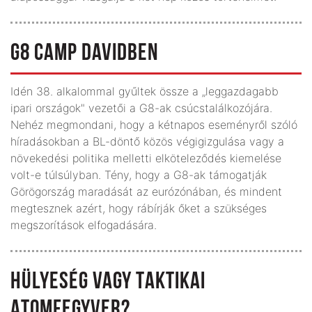
G8 CAMP DAVIDBEN
Idén 38. alkalommal gyűltek össze a „leggazdagabb
ipari országok" vezetői a G8-ak csúcstalálkozójára.
Nehéz megmondani, hogy a kétnapos eseményről szóló
híradásokban a BL-döntő közös végigizgulása vagy a
növekedési politika melletti elköteleződés kiemelése
volt-e túlsúlyban. Tény, hogy a G8-ak támogatják
Görögország maradását az eurózónában, és mindent
megtesznek azért, hogy rábírják őket a szükséges
megszorítások elfogadására.
HÜLYESÉG VAGY TAKTIKAI
ATOMFEGYVER?