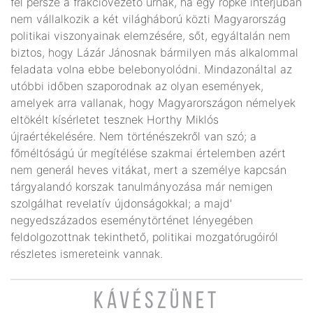
fel persze a frakcióvezető úrnak, ha egy röpke interjúban
nem vállalkozik a két világháború közti Magyarország
politikai viszonyainak elemzésére, sőt, egyáltalán nem
biztos, hogy Lázár Jánosnak bármilyen más alkalommal
feladata volna ebbe belebonyolódni. Mindazonáltal az
utóbbi időben szaporodnak az olyan események,
amelyek arra vallanak, hogy Magyarországon némelyek
eltökélt kísérletet tesznek Horthy Miklós
újraértékelésére. Nem történészekről van szó; a
főméltóságú úr megítélése szakmai értelemben azért
nem generál heves vitákat, mert a személye kapcsán
tárgyalandó korszak tanulmányozása már nemigen
szolgálhat revelatív újdonságokkal; a majd'
negyedszázados eseménytörténet lényegében
feldolgozottnak tekinthető, politikai mozgatórugóiról
részletes ismereteink vannak.
KÁVÉSZÜNET