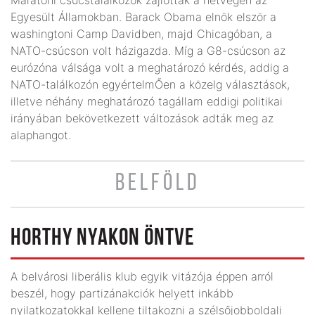
Egyesült Államokban. Barack Obama elnök elször a
washingtoni Camp Davidben, majd Chicagóban, a
NATO-csúcson volt házigazda. Míg a G8-csúcson az
eurózóna válsága volt a meghatározó kérdés, addig a
NATO-találkozón egyértelmŐen a közelg választások,
illetve néhány meghatározó tagállam eddigi politikai
irányában bekövetkezett változások adták meg az
alaphangot.
BELFÖLD
HORTHY NYAKON ÖNTVE
A belvárosi liberális klub egyik vitázója éppen arról
beszél, hogy partizánakciók helyett inkább
nyilatkozatokkal kellene tiltakozni a szélsőjobboldali