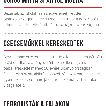
GÖRÖG MINTA SPANYOL MÓDRA
Bezártak az iskolák és az egyetemek kedden
Spanyolországban – első ízben került sor a közoktatás
minden szintjét érintő általános sztrájkra az országban.
CSECSEMŐKKEL KERESKEDTEK
Akár háromszázezer újszülöttet is ellophattak és pénzért
örökbe adhattak: fény derült a katolikus egyház
babakereskedelmének 50 évére Spanyolországban.
Családok százai, akiktől spanyol kórházakban vették el
gyermekeiket, ostromolják most a kormányt hivatalos
vizsgálatért.
TERRORISTÁK A FALAKON