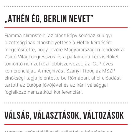
„ATHÉN ÉG, BERLIN NEVET”
Fiamma Nirenstein, az olasz képviselőház külügyi
bizottságának elnökhelyettese a Hetek kérdésére
megerősítette, hogy jövőre Magyarországon rendezik a
Zsidó Világkongresszus és a parlamenti képviselőket
tömörítő nemzetközi lobbiszervezet, az ICJP éves
konferenciáját. A meghívást Szanyi Tibor, az MSZP
elnökségi tagja jelentette be Rómában, ahol előadást
tartott az Európa jövőjével és az iráni válsággal
foglalkozó nemzetközi konferencián.
VÁLSÁG, VÁLASZTÁSOK, VÁLTOZÁSOK
Maratoni csúcstalálkozók zajlottak a hétvégén az