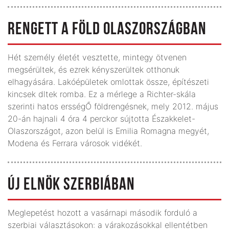
RENGETT A FÖLD OLASZORSZÁGBAN
Hét személy életét vesztette, mintegy ötvenen
megsérültek, és ezrek kényszerültek otthonuk
elhagyására. Lakóépületek omlottak össze, építészeti
kincsek dltek romba. Ez a mérlege a Richter-skála
szerinti hatos ersségŐ földrengésnek, mely 2012. május
20-án hajnali 4 óra 4 perckor sújtotta Északkelet-
Olaszországot, azon belül is Emilia Romagna megyét,
Modena és Ferrara városok vidékét.
ÚJ ELNÖK SZERBIÁBAN
Meglepetést hozott a vasárnapi második forduló a
szerbiai választásokon: a várakozásokkal ellentétben