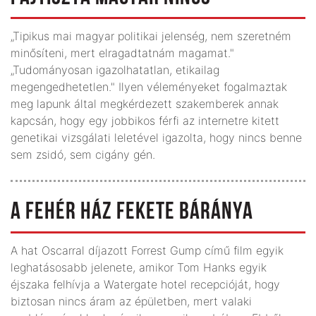
„Tipikus mai magyar politikai jelenség, nem szeretném
minősíteni, mert elragadtatnám magamat."
„Tudományosan igazolhatatlan, etikailag
megengedhetetlen." Ilyen véleményeket fogalmaztak
meg lapunk által megkérdezett szakemberek annak
kapcsán, hogy egy jobbikos férfi az internetre kitett
genetikai vizsgálati leletével igazolta, hogy nincs benne
sem zsidó, sem cigány gén.
A FEHÉR HÁZ FEKETE BÁRÁNYA
A hat Oscarral díjazott Forrest Gump című film egyik
leghatásosabb jelenete, amikor Tom Hanks egyik
éjszaka felhívja a Watergate hotel recepcióját, hogy
biztosan nincs áram az épületben, mert valaki