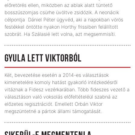
előretörés ellen, miközben az ablak alatt tüntető
bosszúszomjas csürhe üvöltve zsidózik. A neonácik
célpontja Dániel Péter ügyvéd, aki a napokban vörös
festékkel öntötte nyakon Horthy frissiben felállított
szobrát. Ha Szálasié lett volna, azt megsemmisíti.
GYULA LETT VIKTORBÓL
Két, bevezetése esetén a 2014-es választások
kimenetelére komoly hatást gyakorló intézkedésről
vitáznak a Fidesz vezérkarában. Több fideszes vezető a
választáson való voksolás előfeltételéül szabná az
előzetes regisztrációt. Emellett Orbán Viktor
megszüntetné a pártok állami támogatását.