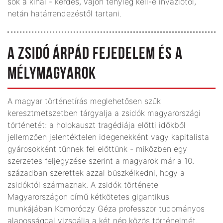
sok a kínai - kérdés, vajon tényleg kell-e inváziótól,
netán határrendezéstől tartani.
A ZSIDÓ ÁRPÁD FEJEDELEM ÉS A
MÉLYMAGYAROK
A magyar történetírás meglehetősen szűk
keresztmetszetben tárgyalja a zsidók magyarországi
történetét: a holokauszt tragédiája előtti időkből
jellemzően jelentéktelen idegenekként vagy kapitalista
gyárosokként tűnnek fel előttünk - miközben egy
szerzetes feljegyzése szerint a magyarok már a 10.
században szerettek azzal büsz­kélkedni, hogy a
zsidóktól származnak. A zsidók története
Magyarországon című kétkötetes gigantikus
munkájában Komoróczy Géza professzor tudományos
alapossággal vizsgálja a két nép közös történelmét.