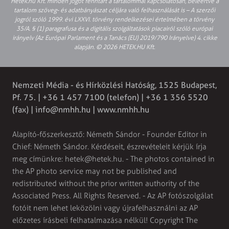
Hetek.hu Kft. minden jogot fenntart a tartalommal kapcsolatosan, beleértve a
tartalom szöveg- és adatbányászat céljára való felhasználását is – A szerzői
jogról szóló 1999. évi LXXVI. törvény rendelkezései értelmében a törvény
35/A. § (1) paragrafusa és a digitális szolgáltatások piacairól szóló európai
irányelv (Az Európai Parlament és a Tanács (EU) 2019/790 Irányelve) 4. cikke
alapján. © 2026 HETEK.HU Kft.
Nemzeti Média - és Hírközlési Hatóság, 1525 Budapest,
Pf. 75. | +36 1 457 7100 (telefon) | +36 1 356 5520
(fax) |
info@nmhh.hu
| www.nmhh.hu
Alapító-főszerkesztő: Németh Sándor - Founder Editor in
Chief: Németh Sándor. Kérdéseit, észrevételeit kérjük írja
meg címünkre:
hetek@hetek.hu
. - The photos contained in
the AP photo service may not be published and
redistributed without the prior written authority of the
Associated Press. All Rights Reserved. - Az AP fotószolgálat
fotóit nem lehet leközölni vagy újrafelhasználni az AP
előzetes írásbeli felhatalmazása nélkül! Copyright The