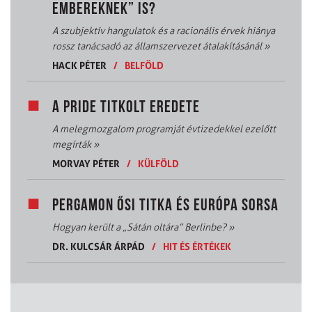
EMBEREKNEK” IS?
A szubjektív hangulatok és a racionális érvek hiánya
rossz tanácsadó az államszervezet átalakításánál
»
HACK PÉTER
/
BELFÖLD
A PRIDE TITKOLT EREDETE
A melegmozgalom programját évtizedekkel ezelőtt
megírták
»
MORVAY PÉTER
/
KÜLFÖLD
PERGAMON ŐSI TITKA ÉS EURÓPA SORSA
Hogyan került a „Sátán oltára” Berlinbe?
»
DR. KULCSÁR ÁRPÁD
/
HIT ÉS ÉRTÉKEK