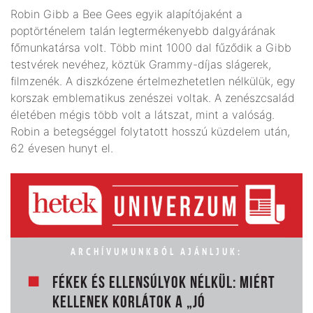
Robin Gibb a Bee Gees egyik alapítójaként a
poptörténelem talán legtermékenyebb dalgyárának
főmunkatársa volt. Több mint 1000 dal fűződik a Gibb
testvérek nevéhez, köztük Grammy-díjas slágerek,
filmzenék. A diszkózene értelmezhetetlen nélkülük, egy
korszak emblematikus zenészei voltak. A zenészcsalád
életében mégis több volt a látszat, mint a valóság.
Robin a betegséggel folytatott hosszú küzdelem után,
62 évesen hunyt el.
ARCHÍVUMUNKBÓL AJÁNLJUK:
FÉKEK ÉS ELLENSÚLYOK NÉLKÜL: MIÉRT
KELLENEK KORLÁTOK A „JÓ