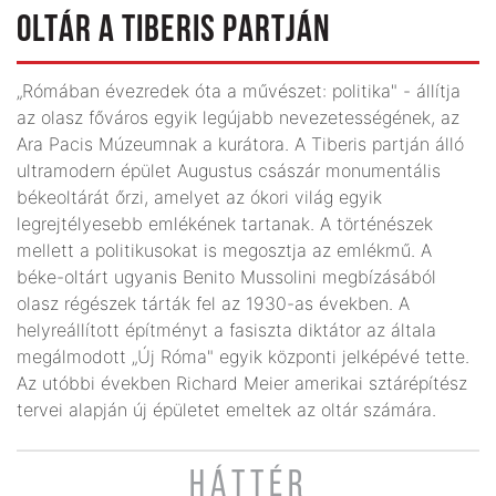
OLTÁR A TIBERIS PARTJÁN
„Rómában évezredek óta a művészet: politika" - állítja
az olasz főváros egyik legújabb nevezetességének, az
Ara Pacis Múzeumnak a kurátora. A Tiberis partján álló
ultramodern épület Augustus császár monumentális
békeoltárát őrzi, amelyet az ókori világ egyik
legrejtélyesebb emléké­nek tartanak. A történészek
mellett a poli­ti­kusokat is megosztja az emlékmű. A
béke­-oltárt ugyanis Benito Mussolini meg­bí­zá­sából
olasz régészek tárták fel az 1930-as években. A
helyreállított építményt a fasiszta diktátor az általa
megálmodott „Új Róma" egyik központi jelképévé tette.
Az utóbbi években Richard Meier amerikai sztárépítész
tervei alapján új épületet emeltek az oltár számára.
HÁTTÉR