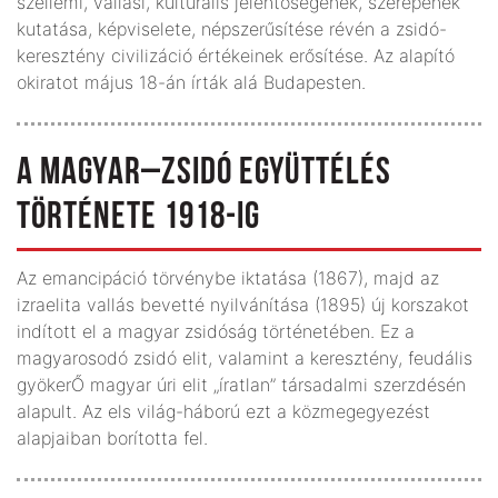
szellemi, vallási, kulturális jelentőségének, szerepének
kutatása, képviselete, népszerűsítése révén a zsidó-
keresztény civilizáció értékeinek erősítése. Az alapító
okiratot május 18-án írták alá Budapesten.
A MAGYAR–ZSIDÓ EGYÜTTÉLÉS
TÖRTÉNETE 1918-IG
Az emancipáció törvénybe iktatása (1867), majd az
izraelita vallás bevetté nyilvánítása (1895) új korszakot
indított el a magyar zsidóság történetében. Ez a
magyarosodó zsidó elit, valamint a keresztény, feudális
gyökerŐ magyar úri elit „íratlan” társa­dalmi szerzdésén
alapult. Az els világ­-háború ezt a közmegegyezést
alapjaiban borította fel.