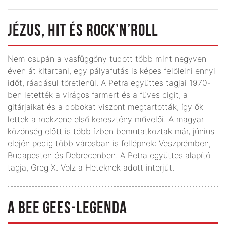
JÉZUS, HIT ÉS ROCK’N’ROLL
Nem csupán a vasfüggöny tudott több mint negyven
éven át kitartani, egy pályafutás is képes felölelni ennyi
időt, ráadásul töretlenül. A Petra együttes tagjai 1970-
ben letették a virágos farmert és a füves cigit, a
gitárjaikat és a dobokat viszont megtartották, így ők
lettek a rockzene első keresztény művelői. A magyar
közönség előtt is több ízben bemutatkoztak már, június
elején pedig több városban is fellépnek: Veszprémben,
Budapesten és Debrecenben. A Petra együttes alapító
tagja, Greg X. Volz a Heteknek adott interjút.
A BEE GEES-LEGENDA