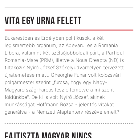
VITA EGY URNA FELETT
Bukarestben és Erdélyben politikusok, a két
legismertebb orgánum, az Adevarul és a Romania
Libera, valamint két szélsőjobboldali párt, a Partidul
Romania-Mare (PRM), illetve a Noua Dreapta (ND) is
tiltakozik Nyírő József Székelyudvarhelyen tervezett
újratemetése miatt. Gheorghe Funar volt kolozsvári
polgármester szerint „furcsa, hogy egy Nagy-
Magyarország-harcos lesz eltemetve a mi szent
földünkbe". De ki is volt Nyírő József, akinek
munkásságát Hoffmann Rózsa - jelentős vitákat
generálva - a Nemzeti Alaptanterv részévé emelt?
FAJTISZTA MAGYAR NINCS