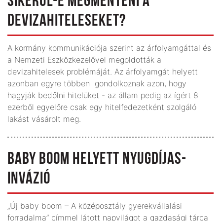
SIKERÜL-E MEGMENTENI A
DEVIZAHITELESEKET?
A kormány kommunikációja szerint az árfolyamgáttal és
a Nemzeti Eszközkezelővel megoldották a
devizahitelesek problémáját. Az árfolyamgát helyett
azonban egyre többen gondolkoznak azon, hogy
hagyják bedőlni hitelüket - az állam pedig az ígért 8
ezerből egyelőre csak egy hitelfedezetként szolgáló
lakást vásárolt meg.
BABY BOOM HELYETT NYUGDÍJAS-
INVÁZIÓ
„Új baby boom – A középosztály gyerekvállalási
forradalma” címmel látott napvilágot a gazdasági tárca