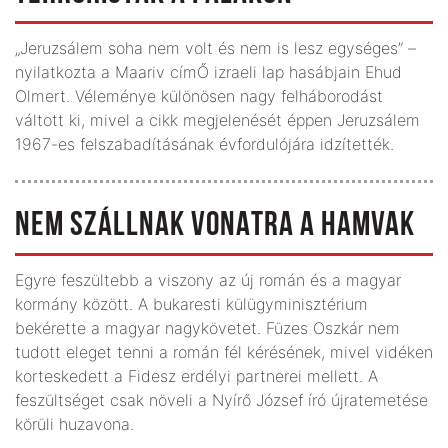
„Jeruzsálem soha nem volt és nem is lesz egységes” –
nyilatkozta a Maariv címŐ izraeli lap hasábjain Ehud
Olmert. Véleménye különösen nagy felháborodást
váltott ki, mivel a cikk megjelenését éppen Jeruzsálem
1967-es felszabadításának évfordulójára idzítették.
NEM SZÁLLNAK VONATRA A HAMVAK
Egyre feszültebb a viszony az új román és a magyar
kormány között. A bukaresti külügyminisztérium
bekérette a magyar nagykövetet. Füzes Oszkár nem
tudott eleget tenni a román fél kérésének, mivel vidéken
korteskedett a Fidesz erdélyi partnerei mellett. A
feszültséget csak növeli a Nyírő József író újratemetése
körüli huzavona.