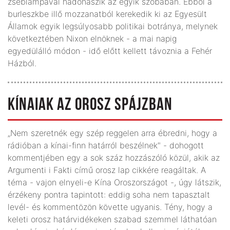
zseblámpával hadonászik az egyik szobában. Ebből a
bur­leszkbe illő mozzanatból kerekedik ki az Egyesült
Államok egyik legsúlyosabb politikai botránya, melynek
következtében Nixon elnöknek - a mai napig
egyedülálló módon - idő előtt kellett távoznia a Fehér
Házból.
KÍNAIAK AZ OROSZ SPÁJZBAN
„Nem szeretnék egy szép reggelen arra ébredni, hogy a
rádióban a kínai-finn határról beszélnek" - dohogott
kommentjében egy a sok száz hozzászóló közül, akik az
Argumenti i Fakti című orosz lap cikkére reagáltak. A
téma - vajon elnyeli-e Kína Oroszországot -, úgy látszik,
érzékeny pontra tapintott: eddig soha nem tapasztalt
levél- és kommentözön követte ugyanis. Tény, hogy a
keleti orosz határ­vidékeken szabad szemmel láthatóan