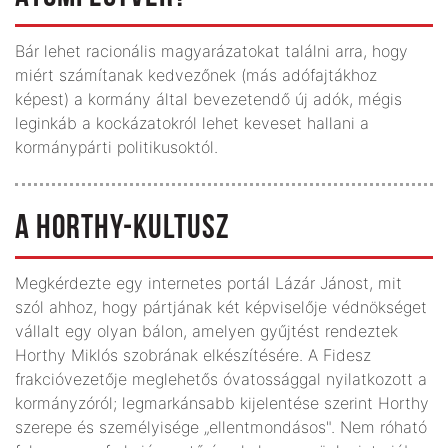
Bár lehet racionális magyarázatokat találni arra, hogy
miért számítanak kedvezőnek (más adófajtákhoz
képest) a kormány által bevezetendő új adók, mégis
leginkáb a kockázatokról lehet keveset hallani a
kormánypárti politikusoktól.
A HORTHY-KULTUSZ
Megkérdezte egy internetes portál Lázár Jánost, mit
szól ahhoz, hogy pártjának két képviselője védnökséget
vállalt egy olyan bálon, amelyen gyűjtést rendeztek
Horthy Miklós szobrának elkészítésére. A Fidesz
frakcióvezetője meglehetős óvatossággal nyilatkozott a
kormányzóról; legmarkánsabb kijelentése szerint Horthy
szerepe és személyisége „ellentmondásos". Nem róható