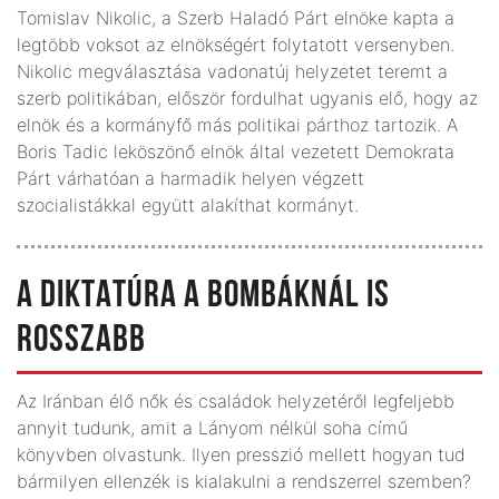
Tomislav Nikolic, a Szerb Haladó Párt elnöke kapta a
legtöbb voksot az elnökségért folytatott versenyben.
Nikolic megválasztása vadonatúj helyzetet teremt a
szerb politikában, először fordulhat ugyanis elő, hogy az
elnök és a kormányfő más politikai párthoz tartozik. A
Boris Tadic leköszönő elnök által vezetett Demokrata
Párt várhatóan a harmadik helyen végzett
szocialistákkal együtt alakíthat kormányt.
A DIKTATÚRA A BOMBÁKNÁL IS
ROSSZABB
Az Iránban élő nők és családok helyzetéről legfeljebb
annyit tudunk, amit a Lányom nélkül soha című
könyvben olvastunk. Ilyen presszió mellett hogyan tud
bármilyen ellenzék is kialakulni a rendszerrel szemben?