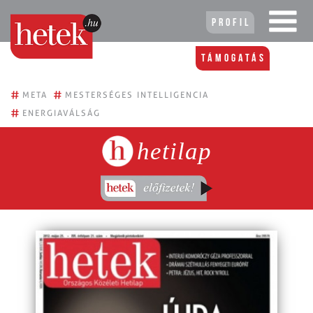
Profil
Támogatás
#
#
META
MESTERSÉGES INTELLIGENCIA
#
ENERGIAVÁLSÁG
hetilap