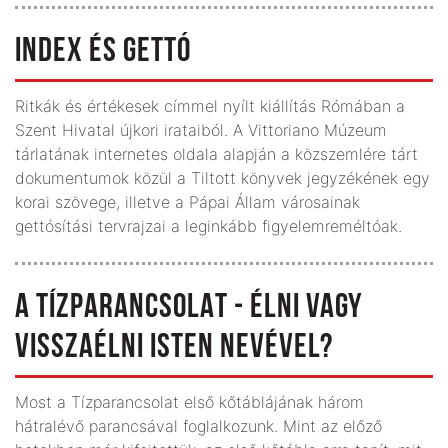
INDEX ÉS GETTÓ
Ritkák és értékesek címmel nyílt kiállítás Rómában a
Szent Hivatal újkori irataiból. A Vittoriano Múzeum
tárlatának internetes oldala alapján a közszemlére tárt
dokumentumok közül a Tiltott könyvek jegyzékének egy
korai szövege, illetve a Pápai Állam városainak
gettósítási tervrajzai a leginkább figyelemreméltóak.
A TÍZPARANCSOLAT - ÉLNI VAGY
VISSZAÉLNI ISTEN NEVÉVEL?
Most a Tízparancsolat első kőtáblájának három
hátralévő parancsával foglalkozunk. Mint az előző