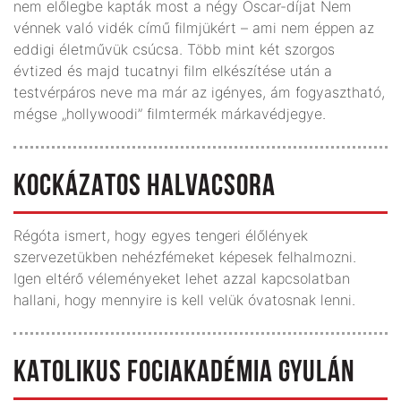
nem előlegbe kapták most a négy Oscar-díjat Nem
vénnek való vidék című filmjükért – ami nem éppen az
eddigi életművük csúcsa. Több mint két szorgos
évtized és majd tucatnyi film elkészítése után a
testvérpáros neve ma már az igényes, ám fogyasztható,
mégse „hollywoodi” filmtermék márkavédjegye.
KOCKÁZATOS HALVACSORA
Régóta ismert, hogy egyes tengeri élőlények
szervezetükben nehézfémeket képesek felhalmozni.
Igen eltérő véleményeket lehet azzal kapcsolatban
hallani, hogy mennyire is kell velük óvatosnak lenni.
KATOLIKUS FOCIAKADÉMIA GYULÁN