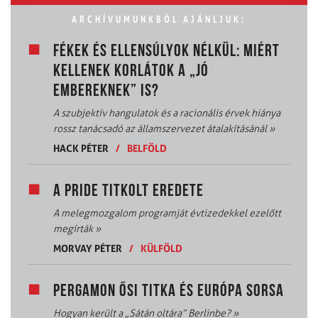
ARCHÍVUMUNKBÓL AJÁNLJUK:
FÉKEK ÉS ELLENSÚLYOK NÉLKÜL: MIÉRT
KELLENEK KORLÁTOK A „JÓ
EMBEREKNEK” IS?
A szubjektív hangulatok és a racionális érvek hiánya
rossz tanácsadó az államszervezet átalakításánál
»
HACK PÉTER
/
BELFÖLD
A PRIDE TITKOLT EREDETE
A melegmozgalom programját évtizedekkel ezelőtt
megírták
»
MORVAY PÉTER
/
KÜLFÖLD
PERGAMON ŐSI TITKA ÉS EURÓPA SORSA
Hogyan került a „Sátán oltára” Berlinbe?
»