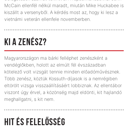
McCain ellenfél nélkül maradt, miután Mike Huckabee is
kiszállt a versenyből. A kérdés most az, hogy ki lesz a
vietnámi veterán ellenfele novemberben.
KI A ZENÉSZ?
Magyarországon ma bárki felléphet zenészként a
vendéglőkben, holott az elmúlt fél évszázadban
kötelező volt vizsgát tennie minden előadóművésznek.
Több zenész, köztük Kossuth-díjasok is a nemrégiben
eltörölt vizsga visszaállításáért lobbiznak. Az ellentábor
viszont úgy érvel, a közönség majd eldönti, kit hajlandó
meghallgatni, s kit nem.
HIT ÉS FELELŐSSÉG