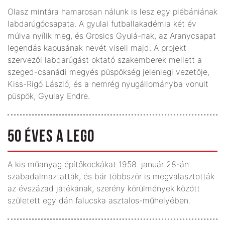
Olasz mintára hamarosan nálunk is lesz egy plébániának
labdarúgócsapata. A gyulai futballakadémia két év
múlva nyílik meg, és Grosics Gyulá-nak, az Aranycsapat
legendás kapusának nevét viseli majd. A projekt
szervezői labdarúgást oktató szakemberek mellett a
szeged-csanádi megyés püspökség jelenlegi vezetője,
Kiss-Rigó László, és a nemrég nyugállományba vonult
püspök, Gyulay Endre.
50 ÉVES A LEGO
A kis műanyag építőkockákat 1958. január 28-án
szabadalmaztatták, és bár többször is megválasztották
az évszázad játékának, szerény körülmények között
született egy dán falucska asztalos-műhelyében.