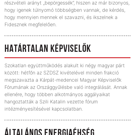
részvételi arányt „bepörgessék”, hiszen az már bizonyos,
hogy igenek túlnyomó többségben vannak, de kérdés,
hogy mennyien mennek el szavazni, és ikszelnek a
Fidesznek megfelelően.
HATÁRTALAN KÉPVISELŐK
Szokatlan együttműködés alakult ki négy magyar párt
között: hétfőn az SZDSZ kivételével minden frakció
megszavazta a Kárpát-medencei Magyar Képviselők
Fórumának az Országgyűlésbe való integrálását. Annak
ellenére, hogy többen alkotmányos aggályaikat
hangoztatták a Szili Katalin vezette fórum
intézményesítésével kapcsolatban.
ÁLTALÁNOS ENERGIAÉHSÉG