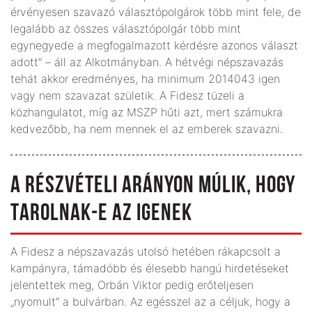
érvényesen szavazó választópolgárok több mint fele, de
legalább az összes választópolgár több mint
egynegyede a megfogalmazott kérdésre azonos választ
adott” – áll az Alkotmányban. A hétvégi népszavazás
tehát akkor eredményes, ha minimum 2014043 igen
vagy nem szavazat születik. A Fidesz tüzeli a
közhangulatot, míg az MSZP hűti azt, mert számukra
kedvezőbb, ha nem mennek el az emberek szavazni.
A RÉSZVÉTELI ARÁNYON MÚLIK, HOGY
TAROLNAK-E AZ IGENEK
A Fidesz a népszavazás utolsó hetében rákapcsolt a
kampányra, támadóbb és élesebb hangú hirdetéseket
jelentettek meg, Orbán Viktor pedig erőteljesen
„nyomult” a bulvárban. Az egésszel az a céljuk, hogy a