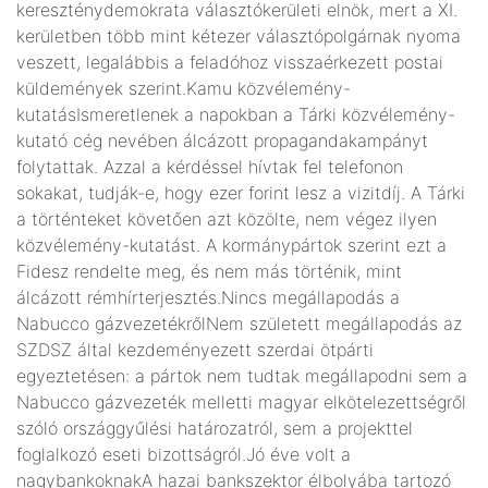
kereszténydemokrata választókerületi elnök, mert a XI.
kerületben több mint kétezer választópolgárnak nyoma
veszett, legalábbis a feladóhoz visszaérkezett postai
küldemények szerint.Kamu közvélemény-
kutatásIsmeretlenek a napokban a Tárki közvélemény-
kutató cég nevében álcázott propagandakampányt
folytattak. Azzal a kérdéssel hívtak fel telefonon
sokakat, tudják-e, hogy ezer forint lesz a vizitdíj. A Tárki
a történteket követően azt közölte, nem végez ilyen
közvélemény-kutatást. A kormánypártok szerint ezt a
Fidesz rendelte meg, és nem más történik, mint
álcázott rémhírterjesztés.Nincs megállapodás a
Nabucco gázvezetékrőlNem született megállapodás az
SZDSZ által kezdeményezett szerdai ötpárti
egyeztetésen: a pártok nem tudtak megállapodni sem a
Nabucco gázvezeték melletti magyar elkötelezettségről
szóló országgyűlési határozatról, sem a projekttel
foglalkozó eseti bizottságról.Jó éve volt a
nagybankoknakA hazai bankszektor élbolyába tartozó