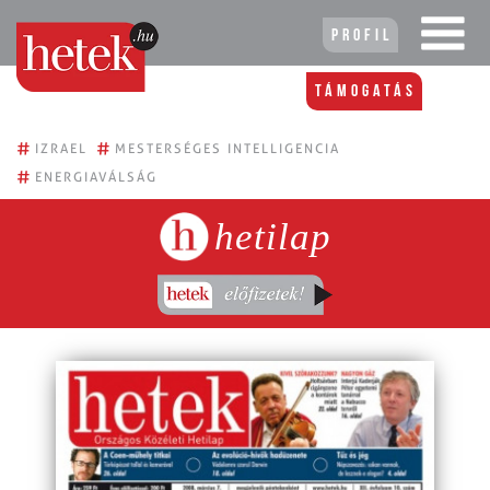
Profil
Támogatás
#
#
IZRAEL
MESTERSÉGES INTELLIGENCIA
#
ENERGIAVÁLSÁG
hetilap