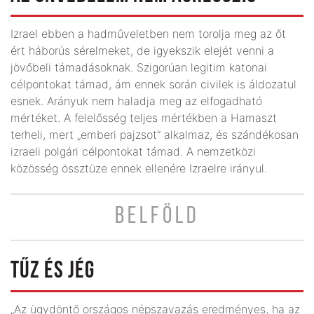
Izrael ebben a hadműveletben nem torolja meg az őt
ért háborús sérelmeket, de igyekszik elejét venni a
jövőbeli támadásoknak. Szigorúan legitim katonai
célpontokat támad, ám ennek során civilek is áldozatul
esnek. Arányuk nem haladja meg az elfogadható
mértéket. A felelősség teljes mértékben a Hamaszt
terheli, mert „emberi pajzsot” alkalmaz, és szándékosan
izraeli polgári célpontokat támad. A nemzetközi
közösség össztüze ennek ellenére Izraelre irányul.
BELFÖLD
TŰZ ÉS JÉG
„Az ügydöntő országos népszavazás eredményes, ha az