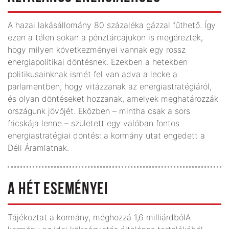
A hazai lakásállomány 80 százaléka gázzal fűthető. Így
ezen a télen sokan a pénztárcájukon is megérezték,
hogy milyen következményei vannak egy rossz
energiapolitikai döntésnek. Ezekben a hetekben
politikusainknak ismét fel van adva a lecke a
parlamentben, hogy vitázzanak az energiastratégiáról,
és olyan döntéseket hozzanak, amelyek meghatározzák
országunk jövőjét. Eközben – mintha csak a sors
fricskája lenne – született egy valóban fontos
energiastratégiai döntés: a kormány utat engedett a
Déli Áramlatnak.
A HÉT ESEMÉNYEI
Tájékoztat a kormány, méghozzá 1,6 milliárdbólA