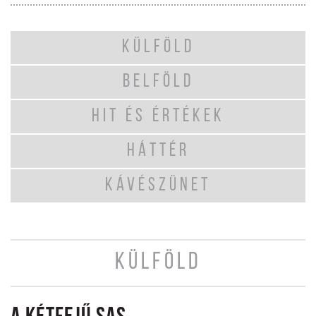
KÜLFÖLD
BELFÖLD
HIT ÉS ÉRTÉKEK
HÁTTÉR
KÁVÉSZÜNET
KÜLFÖLD