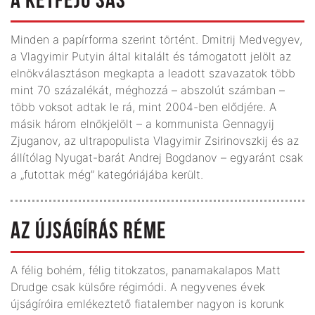
A KÉTFEJŰ SAS
Minden a papírforma szerint történt. Dmitrij Medvegyev,
a Vlagyimir Putyin által kitalált és támogatott jelölt az
elnökválasztáson megkapta a leadott szavazatok több
mint 70 százalékát, méghozzá – abszolút számban –
több voksot adtak le rá, mint 2004-ben elődjére. A
másik három elnökjelölt – a kommunista Gennagyij
Zjuganov, az ultrapopulista Vlagyimir Zsirinovszkij és az
állítólag Nyugat-barát Andrej Bogdanov – egyaránt csak
a „futottak még” kategóriájába került.
AZ ÚJSÁGÍRÁS RÉME
A félig bohém, félig titokzatos, panamakalapos Matt
Drudge csak külsőre régimódi. A negyvenes évek
újságíróira emlékeztető fiatalember nagyon is korunk