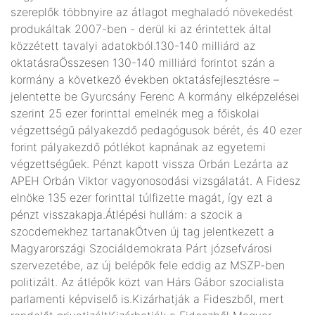
szereplők többnyire az átlagot meghaladó növekedést
produkáltak 2007-ben - derül ki az érintettek által
közzétett tavalyi adatokból.130-140 milliárd az
oktatásraÖsszesen 130-140 milliárd forintot szán a
kormány a következő években oktatásfejlesztésre –
jelentette be Gyurcsány Ferenc A kormány elképzelései
szerint 25 ezer forinttal emelnék meg a főiskolai
végzettségű pályakezdő pedagógusok bérét, és 40 ezer
forint pályakezdő pótlékot kapnának az egyetemi
végzettségűek. Pénzt kapott vissza Orbán Lezárta az
APEH Orbán Viktor vagyonosodási vizsgálatát. A Fidesz
elnöke 135 ezer forinttal túlfizette magát, így ezt a
pénzt visszakapja.Átlépési hullám: a szocik a
szocdemekhez tartanakÖtven új tag jelentkezett a
Magyarországi Szociáldemokrata Párt józsefvárosi
szervezetébe, az új belépők fele eddig az MSZP-ben
politizált. Az átlépők közt van Hárs Gábor szocialista
parlamenti képviselő is.Kizárhatják a Fideszből, mert