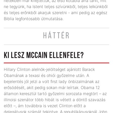
hetekben már kifejtettük, az első kőtábla arra tanít, mit
ne tegyünk, ha Istent teljes szívünkből, teljes lelkünkből
és teljes erőnkből akarjuk szeretni - ami pedig az egész
Biblia legfontosabb útmutatása.
HÁTTÉR
KI LESZ MCCAIN ELLENFELE?
Hillary Clinton alelnök-jelöltséget ajánlott Barack
Obamának a texasi és ohiói győzelme után. A
bejelentés jól jelzi a volt first lady önbizalmának az
erősödését, akit pedig sokan már leírtak. Obama 12
államon keresztül tartó győzelmi sorozata megtört – az
illinoisi szenátor több hibát is vétett a döntő szavazás
előtt –, ám továbbra is vezet Clinton előtt a
delegátusok számát tekintve. A republikánusoknál John