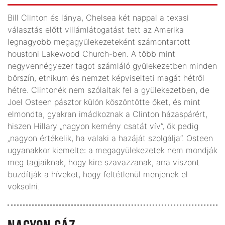
Bill Clinton és lánya, Chelsea két nappal a texasi
választás előtt villámlátogatást tett az Amerika
legnagyobb megagyülekezeteként számontartott
houstoni Lakewood Church-ben. A több mint
negyvennégyezer tagot számláló gyülekezetben minden
bőrszín, etnikum és nemzet képviselteti magát hétről
hétre. Clintonék nem szólaltak fel a gyülekezetben, de
Joel Osteen pásztor külön köszöntötte őket, és mint
elmondta, gyakran imádkoznak a Clinton házaspárért,
hiszen Hillary „nagyon kemény csatát vív”, ők pedig
„nagyon értékelik, ha valaki a hazáját szolgálja”. Osteen
ugyanakkor kiemelte: a megagyülekezetek nem mondják
meg tagjaiknak, hogy kire szavazzanak, arra viszont
buzdítják a híveket, hogy feltétlenül menjenek el
voksolni.