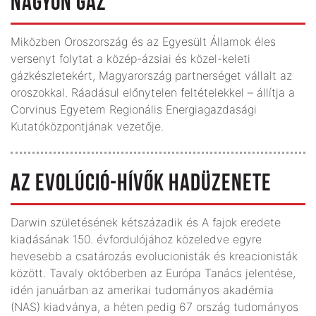
NAGYON GÁZ
Miközben Oroszország és az Egyesült Államok éles
versenyt folytat a közép-ázsiai és közel-keleti
gázkészletekért, Magyarország partnerséget vállalt az
oroszokkal. Ráadásul előnytelen feltételekkel – állítja a
Corvinus Egyetem Regionális Energiagazdasági
Kutatóközpontjának vezetője.
AZ EVOLÚCIÓ-HÍVŐK HADÜZENETE
Darwin születésének kétszázadik és A fajok eredete
kiadásának 150. évfordulójához közeledve egyre
hevesebb a csatározás evolucionisták és kreacionisták
között. Tavaly októberben az Európa Tanács jelentése,
idén januárban az amerikai tudományos akadémia
(NAS) kiadványa, a héten pedig 67 ország tudományos