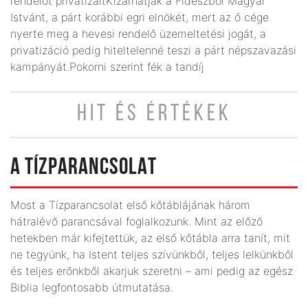
rendelőt privatizáltKizárhatják a Fideszből Magyar
Istvánt, a párt korábbi egri elnökét, mert az ő cége
nyerte meg a hevesi rendelő üzemeltetési jogát, a
privatizáció pedig hiteltelenné teszi a párt népszavazási
kampányát.Pokorni szerint fék a tandíj
HIT ÉS ÉRTÉKEK
A TÍZPARANCSOLAT
Most a Tízparancsolat első kőtáblájának három
hátralévő parancsával foglalkozunk. Mint az előző
hetekben már kifejtettük, az első kőtábla arra tanít, mit
ne tegyünk, ha Istent teljes szívünkből, teljes lelkünkből
és teljes erőnkből akarjuk szeretni – ami pedig az egész
Biblia legfontosabb útmutatása.