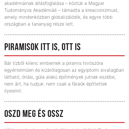
akadémiáinak állásfoglalása – köztük a Magyar
Tudományos Akadémiáé – támadta a kreacionizmust,
amely mindenközben globalizálódik, és egyre több
országban a tananyag része lett.
PIRAMISOK ITT IS, OTT IS
Bár tízből kilenc embernek a piramis hívószóra
egyértelműen és kizárólagosan az egyiptomi sivatagban
látható, óriási, gúla alakú építmények jutnak eszébe,
nem árt, ha tudjuk: nem csak a fáraók építtettek
ilyesmit.
OSZD MEG ÉS OSSZ