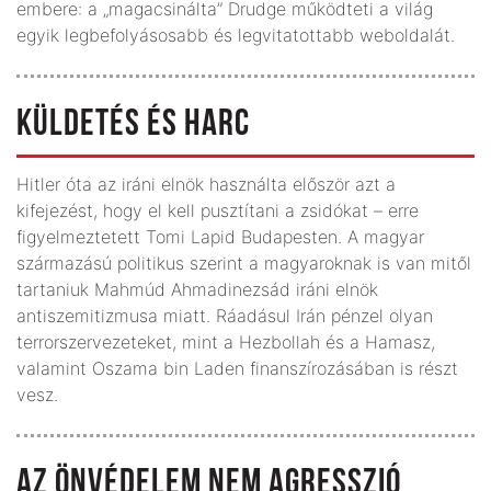
embere: a „magacsinálta” Drudge működteti a világ
egyik legbefolyásosabb és legvitatottabb weboldalát.
KÜLDETÉS ÉS HARC
Hitler óta az iráni elnök használta először azt a
kifejezést, hogy el kell pusztítani a zsidókat – erre
figyelmeztetett Tomi Lapid Budapesten. A magyar
származású politikus szerint a magyaroknak is van mitől
tartaniuk Mahmúd Ahmadinezsád iráni elnök
antiszemitizmusa miatt. Ráadásul Irán pénzel olyan
terrorszervezeteket, mint a Hezbollah és a Hamasz,
valamint Oszama bin Laden finanszírozásában is részt
vesz.
AZ ÖNVÉDELEM NEM AGRESSZIÓ