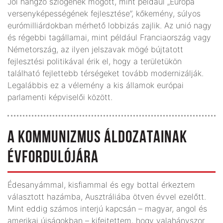
Jól hangzó szlogenek mögött, mint például „Európa
versenyképességének fejlesztése”, kőkemény, súlyos
eurómilliárdokban mérhető lobbizás zajlik. Az unió nagy
és régebbi tagállamai, mint például Franciaország vagy
Németország, az ilyen jelszavak mögé bújtatott
fejlesztési politikával érik el, hogy a területükön
található fejlettebb térségeket tovább modernizálják.
Legalábbis ez a vélemény a kis államok európai
parlamenti képviselői között.
A KOMMUNIZMUS ÁLDOZATAINAK
ÉVFORDULÓJÁRA
Édesanyámmal, kisfiammal és egy bottal érkeztem
választott hazámba, Ausztráliába ötven évvel ezelőtt.
Mint eddig számos interjú kapcsán – magyar, angol és
amerikai újságokban – kifejtettem, hogy valahányszor