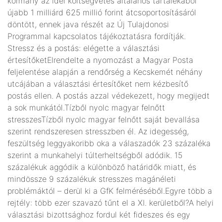
kormány az idei költségvetés általános tartalékából
újabb 1 milliárd 625 millió forint átcsoportosításáról
döntött, ennek java részét az Új Tulajdonosi
Programmal kapcsolatos tájékoztatásra fordítják.
Stressz és a postás: elégette a választási
értesítőketElrendelte a nyomozást a Magyar Posta
feljelentése alapján a rendőrség a Kecskemét néhány
utcájában a választási értesítőket nem kézbesítő
postás ellen. A postás azzal védekezett, hogy megijedt
a sok munkától.Tízből nyolc magyar felnőtt
stresszesTízből nyolc magyar felnőtt saját bevallása
szerint rendszeresen stresszben él. Az idegesség,
feszültség leggyakoribb oka a válaszadók 23 százaléka
szerint a munkahelyi túlterheltségből adódik. 15
százalékuk aggódik a különböző határidők miatt, és
mindössze 9 százalékuk stresszes magánéleti
problémáktól – derül ki a GfK felméréséből.Egyre több a
rejtély: több ezer szavazó tűnt el a XI. kerületből?A helyi
választási bizottsághoz fordul két fideszes és egy