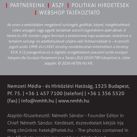
PARTNEREINK
ÁSZF
POLITIKAI HIRDETÉSEK
WEBSHOP TÁJÉKOZTATÓ
Az ezen a weboldalon megjelenő szövegek, grafikák, képek, hangfelvételek,
video anyagok vagy egyéb tartalmak szerzői jogvédelem alatt állnak. A
Hetek.hu Kft. minden jogot fenntart a tartalommal kapcsolatosan, beleértve a
tartalom szöveg- és adatbányászat céljára való felhasználását is – A szerzői
jogról szóló 1999. évi LXXVI. törvény rendelkezései értelmében a törvény
35/A. § (1) paragrafusa és a digitális szolgáltatások piacairól szóló európai
irányelv (Az Európai Parlament és a Tanács (EU) 2019/790 Irányelve) 4. cikke
alapján. © 2026 HETEK.HU Kft.
Nemzeti Média - és Hírközlési Hatóság, 1525 Budapest,
Pf. 75. | +36 1 457 7100 (telefon) | +36 1 356 5520
(fax) |
info@nmhh.hu
| www.nmhh.hu
Alapító-főszerkesztő: Németh Sándor - Founder Editor in
Chief: Németh Sándor. Kérdéseit, észrevételeit kérjük írja
meg címünkre:
hetek@hetek.hu
. - The photos contained in