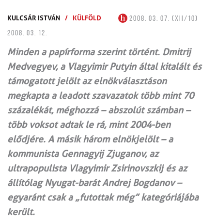
KULCSÁR ISTVÁN
/
KÜLFÖLD
2008. 03. 07. (XII/10)
2008. 03. 12.
Minden a papírforma szerint történt. Dmitrij
Medvegyev, a Vlagyimir Putyin által kitalált és
támogatott jelölt az elnökválasztáson
megkapta a leadott szavazatok több mint 70
százalékát, méghozzá – abszolút számban –
több voksot adtak le rá, mint 2004-ben
elődjére. A másik három elnökjelölt – a
kommunista Gennagyij Zjuganov, az
ultrapopulista Vlagyimir Zsirinovszkij és az
állítólag Nyugat-barát Andrej Bogdanov –
egyaránt csak a „futottak még” kategóriájába
került.