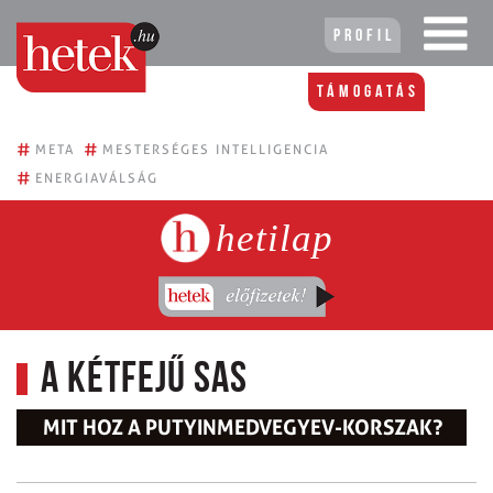
Profil
Támogatás
#
#
META
MESTERSÉGES INTELLIGENCIA
#
ENERGIAVÁLSÁG
hetilap
A kétfejű sas
MIT HOZ A PUTYINMEDVEGYEV-KORSZAK?