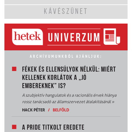
KÁVÉSZÜNET
ARCHÍVUMUNKBÓL AJÁNLJUK:
FÉKEK ÉS ELLENSÚLYOK NÉLKÜL: MIÉRT
KELLENEK KORLÁTOK A „JÓ
EMBEREKNEK” IS?
A szubjektív hangulatok és a racionális érvek hiánya
rossz tanácsadó az államszervezet átalakításánál
»
HACK PÉTER
/
BELFÖLD
A PRIDE TITKOLT EREDETE