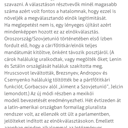
szavazni. A választáson résztvevők minél magasabb
száma azért volt fontos a
hatalomnak, hogy ezzel is
növeljék a megválasztandó elnök legitimitását.
Ha meglepetést nem is, egy lényeges újítást azért
mindenképpen hozott ez az
elnökválasztás.
Oroszország/Szovjetunió történetében első ízben
fordult elő,
hogy a cár/főtitkár/elnök teljes
mandátumát kitöltve, önként távozik posztjáról.
(A
cárok halálukig uralkodtak, vagy megölték őket; Lenin
és Sztálin országlását
haláluk szakította meg,
Hruscsovot leváltották, Brezsnyev, Andropov és
Csernyenko halálukig töltötték be a pártfőtitkári
funkciót, Gorbacsov alól
„kiment a Szovjetunió”, Jelcin
lemondott.) Az új módi részben a mexikói
modell bevezetését eredményezheti. Hét évtizeden át
a latin-amerikai országban
formailag pluralista
rendszer volt, az ellenzék ott ült a parlamentben,
jelölteket indított az elnökválasztásokon. Emellett
azonban minden alkalommal az
Intézményes