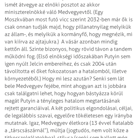
ismét átvegye az elnöki posztot az akkor
miniszterelnökké váló Medvegyevtől. (Egy
Moszkvában most futó vicc
szerint 2032-ben már ők is
csak onnan tudják majd, hogy pillanatnyilag melyikük
az állam-, és melyikük a kormányfő, hogy megnézik, mi
van kiírva az ajtajukra.)
A vásár azonban mindig
kettőn áll. Szinte bizonyos, hogy rövid távon a tandem
működni fog. (Első elnökségi időszakában Putyin sem
igen nyúlt Jelcin
embereihez, és csak 2004 után
távolította el őket fokozatosan a hatalomból,
illetve
környezetéből.) Hogy mi lesz azután? Senki sem lát
bele Medvegyev
fejébe, mint ahogyan azt is jobbára
csak találgatni lehet, hogy hogyan bástyázza
körül
magát Putyin a tényleges hatalom megtartásának
rejtett garanciáival. A két
politikus elgondolásai, céljai,
de legalábbis szavai, egyelőre tökéletesen egy
irányba
mutatnak. Igaz, Medvegyev életkora (13 évvel fiatalabb
a
„társcsászárnál”), múltja (jogtudós, nem volt köze a
titkosszolgálatokhoz),
stílusa (senki sem hallott még