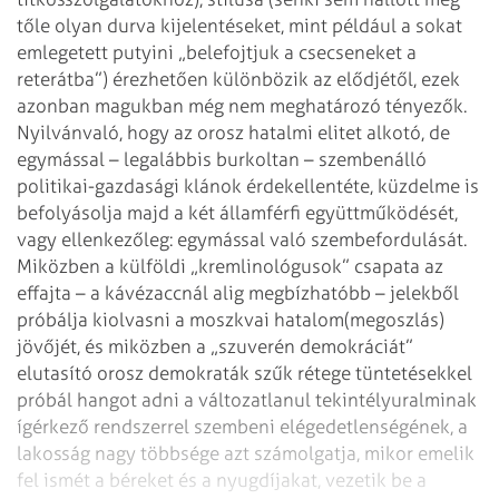
tőle olyan durva kijelentéseket, mint például a
sokat
emlegetett putyini „belefojtjuk a csecseneket a
reterátba”) érezhetően
különbözik az elődjétől, ezek
azonban magukban még nem meghatározó tényezők.
Nyilvánvaló, hogy az orosz hatalmi elitet alkotó, de
egymással – legalábbis
burkoltan – szembenálló
politikai-gazdasági klánok érdekellentéte, küzdelme is
befolyásolja majd a két államférfi együttműködését,
vagy ellenkezőleg:
egymással való szembefordulását.
Miközben a külföldi „kremlinológusok” csapata az
effajta – a kávézaccnál alig
megbízhatóbb – jelekből
próbálja kiolvasni a moszkvai hatalom(megoszlás)
jövőjét, és miközben a „szuverén demokráciát”
elutasító orosz demokraták szűk
rétege tüntetésekkel
próbál hangot adni a változatlanul tekintélyuralminak
ígérkező rendszerrel szembeni elégedetlenségének, a
lakosság nagy többsége azt
számolgatja, mikor emelik
fel ismét a béreket és a nyugdíjakat, vezetik be a