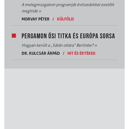
A melegmozgalom programját évtizedekkel ezelőtt
megírták
»
MORVAY PÉTER
/
KÜLFÖLD
PERGAMON ŐSI TITKA ÉS EURÓPA SORSA
Hogyan került a „Sátán oltára” Berlinbe?
»
DR. KULCSÁR ÁRPÁD
/
HIT ÉS ÉRTÉKEK