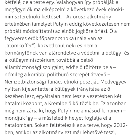
kétfelé, de a teste egy. Valahogyan így próbálják a
megfigyelők ma elképzelni a következő évek elnöki-
miniszterelnöki kettősét.
Az orosz alkotmány
értelmében (amelyet Putyin eddig következetesen nem
próbált
módosíttatni) az elnök jogköre óriási. Ő a
fegyveres erők főparancsnoka (nála
van az
„atomkoffer”), közvetlenül neki és nem a
kormányfőnek van alárendelve a
védelmi, a belügy- és
a külügyminisztérium, továbbá a belső
állambiztonsági
szolgálat, eddig ő töltötte be a –
némileg a korábbi politbüró szerepét átvevő –
Nemzetbiztonsági Tanács elnöki posztját. Medvegyev
nyíltan kijelentette: a
külügyek irányítása az ő
kezében lesz, egyáltalán nem lesz a vezetésben két
hatalmi központ, a Kremlbe ő költözik be. Ez azonban
még nem zárja ki, hogy
Putyin ne a második, hanem –
mondjuk így – a másfeledik helyet foglalja el a
hatalomban. Sokan feltételezik az a terve, hogy 2012-
ben, amikor az alkotmány
ezt már lehetővé teszi,