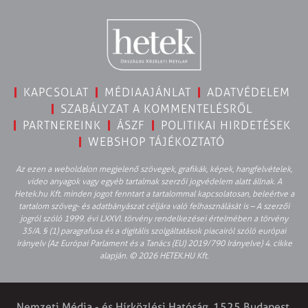
KAPCSOLAT
MÉDIAAJÁNLAT
ADATVÉDELEM
SZABÁLYZAT A KOMMENTELÉSRŐL
PARTNEREINK
ÁSZF
POLITIKAI HIRDETÉSEK
WEBSHOP TÁJÉKOZTATÓ
Az ezen a weboldalon megjelenő szövegek, grafikák, képek, hangfelvételek,
video anyagok vagy egyéb tartalmak szerzői jogvédelem alatt állnak. A
Hetek.hu Kft. minden jogot fenntart a tartalommal kapcsolatosan, beleértve a
tartalom szöveg- és adatbányászat céljára való felhasználását is – A szerzői
jogról szóló 1999. évi LXXVI. törvény rendelkezései értelmében a törvény
35/A. § (1) paragrafusa és a digitális szolgáltatások piacairól szóló európai
irányelv (Az Európai Parlament és a Tanács (EU) 2019/790 Irányelve) 4. cikke
alapján. © 2026 HETEK.HU Kft.
Nemzeti Média - és Hírközlési Hatóság, 1525 Budapest,