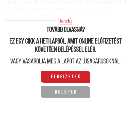
beígért jelentős összegű családi pótlékokat, teljesítik a
szociális lakásépítési
terveket, javítják az orvosi
ellátást, csökkentik (ha már megszüntetni nem is
tudják) az elképesztő méreteket öltő korrupciót.
Tovább olvasná?
Ez egy cikk a hetilapból, amit online előfizetést
követően belépéssel elér.
Vagy vásárolja meg a lapot az újságárusoknál.
Előfizetek
Belépek