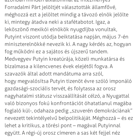
Forradalmi Párt jelöltjét választották államfővé,
méghozzá ezt a
jelöltet mindig a távozó elnök jelölte
ki, mintegy átadva neki a stafétabotot.
Igaz, a
leköszönő mexikói elnökök nyugdíjba vonultak,
Putyint viszont utódja
beiktatása napján, május 7-én
miniszterelnökké nevezik ki.
A nagy kérdés az, hogyan
fog működni ez a sajátos és újszerű tandem.
Medvegyev
Putyin kreatúrája, közeli munkatársa és
bizalmasa a kilencvenes évek elejétől
fogva. A
szavazók által adott mandátuma arra szól,
hogy megvalósítsa Putyin
tizenöt évre szóló imponáló
gazdasági-szociális tervét, és folytassa az orosz
nagyhatalmi státusz visszaállítását célzó, a Nyugattal
való bizonyos fokú
konfrontációt óhatatlanul magába
foglaló kül-, odahaza pedig „szuverén
demokráciának”
nevezett tekintélyelvű belpolitikáját. Méghozzá – és ez
lehet a
kritikus, a törési pont – magával Putyinnal
együtt. A régi-új orosz címeren a
sas két fejjel néz