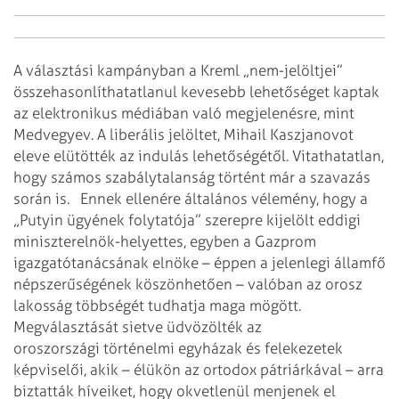
A választási kampányban a Kreml „nem-jelöltjei”
összehasonlíthatatlanul
kevesebb lehetőséget kaptak
az elektronikus médiában való megjelenésre, mint
Medvegyev. A liberális jelöltet, Mihail Kaszjanovot
eleve elütötték az indulás
lehetőségétől. Vitathatatlan,
hogy számos szabálytalanság történt már a szavazás
során is.
Ennek ellenére általános vélemény, hogy a
„Putyin ügyének folytatója” szerepre
kijelölt eddigi
miniszterelnök-helyettes, egyben a Gazprom
igazgatótanácsának
elnöke – éppen a jelenlegi államfő
népszerűségének köszönhetően – valóban az
orosz
lakosság többségét tudhatja maga mögött.
Megválasztását sietve üdvözölték
az
oroszországi történelmi egyházak és felekezetek
képviselői, akik – élükön az
ortodox pátriárkával – arra
biztatták híveiket, hogy okvetlenül menjenek el