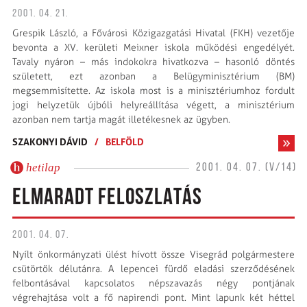
2001. 04. 21.
Grespik László, a Fővárosi Közigazgatási Hivatal (FKH) vezetője
bevonta a XV. kerületi Meixner iskola működési engedélyét.
Tavaly nyáron – más indokokra hivatkozva – hasonló döntés
született, ezt azonban a Belügyminisztérium (BM)
megsemmisítette. Az iskola most is a minisztériumhoz fordult
jogi helyzetük újbóli helyreállítása végett, a minisztérium
azonban nem tartja magát illetékesnek az ügyben.
SZAKONYI DÁVID
/
BELFÖLD
hetilap
2001. 04. 07. (V/14)
ELMARADT FELOSZLATÁS
2001. 04. 07.
Nyílt önkormányzati ülést hívott össze Visegrád polgármestere
csütörtök délutánra. A lepencei fürdő eladási szerződésének
felbontásával kapcsolatos népszavazás négy pontjának
végrehajtása volt a fő napirendi pont. Mint lapunk két héttel