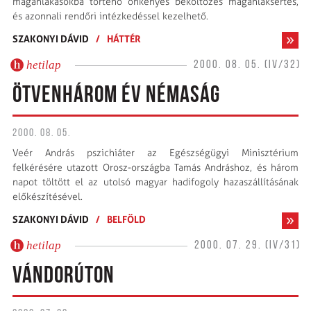
magánlakásokba történő önkényes beköltözés magánlaksértés,
és azonnali rendőri intézkedéssel kezelhető.
SZAKONYI DÁVID
/
HÁTTÉR
hetilap
2000. 08. 05. (IV/32)
ÖTVENHÁROM ÉV NÉMASÁG
2000. 08. 05.
Veér András pszichiáter az Egészségügyi Minisztérium
felkérésére utazott Orosz-országba Tamás Andráshoz, és három
napot töltött el az utolsó magyar hadifogoly hazaszállításának
előkészítésével.
SZAKONYI DÁVID
/
BELFÖLD
hetilap
2000. 07. 29. (IV/31)
VÁNDORÚTON