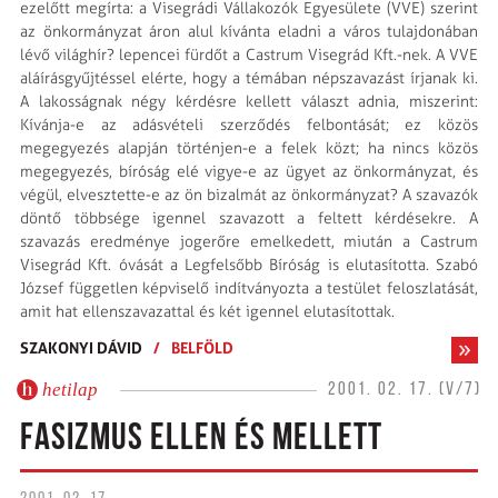
ezelőtt megírta: a Visegrádi Vállakozók Egyesülete (VVE) szerint
az önkormányzat áron alul kívánta eladni a város tulajdonában
lévő világhír? lepencei fürdőt a Castrum Visegrád Kft.-nek. A VVE
aláírásgyűjtéssel elérte, hogy a témában népszavazást írjanak ki.
A lakosságnak négy kérdésre kellett választ adnia, miszerint:
Kívánja-e az adásvételi szerződés felbontását; ez közös
megegyezés alapján történjen-e a felek közt; ha nincs közös
megegyezés, bíróság elé vigye-e az ügyet az önkormányzat, és
végül, elvesztette-e az ön bizalmát az önkormányzat? A szavazók
döntő többsége igennel szavazott a feltett kérdésekre. A
szavazás eredménye jogerőre emelkedett, miután a Castrum
Visegrád Kft. óvását a Legfelsőbb Bíróság is elutasította. Szabó
József független képviselő indítványozta a testület feloszlatását,
amit hat ellenszavazattal és két igennel elutasítottak.
SZAKONYI DÁVID
/
BELFÖLD
hetilap
2001. 02. 17. (V/7)
FASIZMUS ELLEN ÉS MELLETT