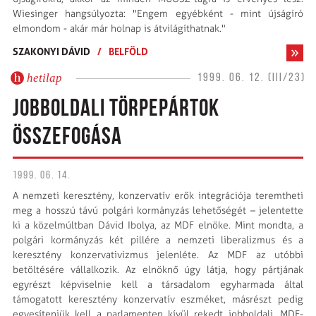
Wiesinger hangsúlyozta: "Engem egyébként - mint újságíró
elmondom - akár már holnap is átvilágíthatnak."
SZAKONYI DÁVID
/
BELFÖLD
hetilap
1999. 06. 12. (III/23)
JOBBOLDALI TÖRPEPÁRTOK
ÖSSZEFOGÁSA
1999. 06. 14.
A nemzeti keresztény, konzervatív erők integrációja teremtheti
meg a hosszú távú polgári kormányzás lehetőségét – jelentette
ki a közelmúltban Dávid Ibolya, az MDF elnöke. Mint mondta, a
polgári kormányzás két pillére a nemzeti liberalizmus és a
keresztény konzervativizmus jelenléte. Az MDF az utóbbi
betöltésére vállalkozik. Az elnöknő úgy látja, hogy pártjának
egyrészt képviselnie kell a társadalom egyharmada által
támogatott keresztény konzervatív eszméket, másrészt pedig
egyesíteniük kell a parlamenten kívül rekedt jobboldali, MDF-