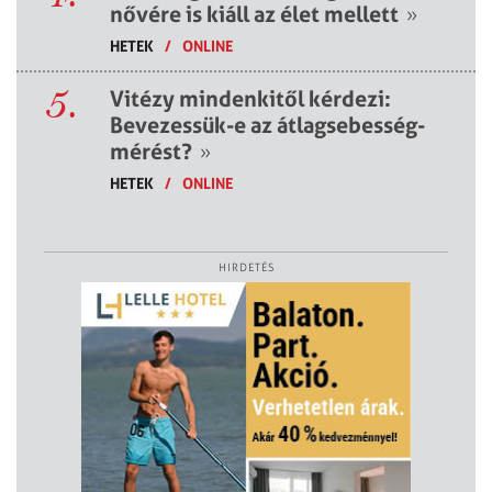
nővére is kiáll az élet mellett
»
HETEK
/
ONLINE
5.
Vitézy mindenkitől kérdezi:
Bevezessük-e az átlagsebesség-
mérést?
»
HETEK
/
ONLINE
HIRDETÉS