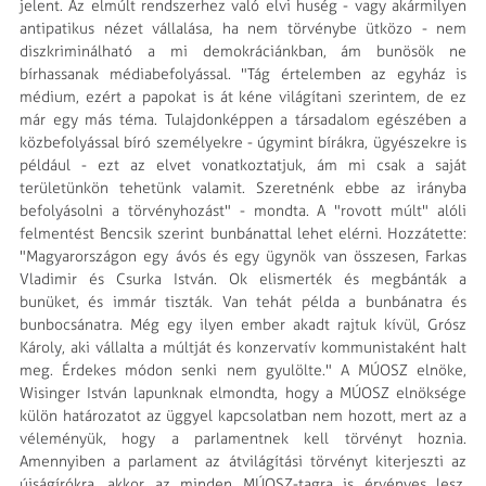
jelent. Az elmúlt rendszerhez való elvi huség - vagy akármilyen
antipatikus nézet vállalása, ha nem törvénybe ütközo - nem
diszkriminálható a mi demokráciánkban, ám bunösök ne
bírhassanak médiabefolyással. "Tág értelemben az egyház is
médium, ezért a papokat is át kéne világítani szerintem, de ez
már egy más téma. Tulajdonképpen a társadalom egészében a
közbefolyással bíró személyekre - úgymint bírákra, ügyészekre is
például - ezt az elvet vonatkoztatjuk, ám mi csak a saját
területünkön tehetünk valamit. Szeretnénk ebbe az irányba
befolyásolni a törvényhozást" - mondta. A "rovott múlt" alóli
felmentést Bencsik szerint bunbánattal lehet elérni. Hozzátette:
"Magyarországon egy ávós és egy ügynök van összesen, Farkas
Vladimir és Csurka István. Ok elismerték és megbánták a
bunüket, és immár tiszták. Van tehát példa a bunbánatra és
bunbocsánatra. Még egy ilyen ember akadt rajtuk kívül, Grósz
Károly, aki vállalta a múltját és konzervatív kommunistaként halt
meg. Érdekes módon senki nem gyulölte." A MÚOSZ elnöke,
Wisinger István lapunknak elmondta, hogy a MÚOSZ elnöksége
külön határozatot az üggyel kapcsolatban nem hozott, mert az a
véleményük, hogy a parlamentnek kell törvényt hoznia.
Amennyiben a parlament az átvilágítási törvényt kiterjeszti az
újságírókra, akkor az minden MÚOSZ-tagra is érvényes lesz.