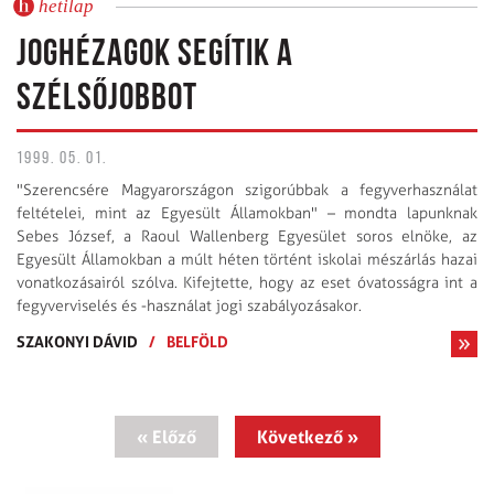
hetilap
JOGHÉZAGOK SEGÍTIK A
SZÉLSŐJOBBOT
1999. 05. 01.
"Szerencsére Magyarországon szigorúbbak a fegyverhasználat
feltételei, mint az Egyesült Államokban" – mondta lapunknak
Sebes József, a Raoul Wallenberg Egyesület soros elnöke, az
Egyesült Államokban a múlt héten történt iskolai mészárlás hazai
vonatkozásairól szólva. Kifejtette, hogy az eset óvatosságra int a
fegyverviselés és -használat jogi szabályozásakor.
SZAKONYI DÁVID
/
BELFÖLD
« Előző
Következő »