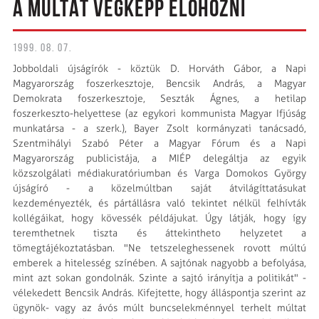
A MÚLTAT VÉGKÉPP ELOHOZNI
1999. 08. 07.
Jobboldali újságírók - köztük D. Horváth Gábor, a Napi
Magyarország foszerkesztoje, Bencsik András, a Magyar
Demokrata foszerkesztoje, Seszták Ágnes, a hetilap
foszerkeszto-helyettese (az egykori kommunista Magyar Ifjúság
munkatársa - a szerk.), Bayer Zsolt kormányzati tanácsadó,
Szentmihályi Szabó Péter a Magyar Fórum és a Napi
Magyarország publicistája, a MIÉP delegáltja az egyik
közszolgálati médiakuratóriumban és Varga Domokos György
újságíró - a közelmúltban saját átvilágíttatásukat
kezdeményezték, és pártállásra való tekintet nélkül felhívták
kollégáikat, hogy kövessék példájukat. Úgy látják, hogy így
teremthetnek tiszta és áttekintheto helyzetet a
tömegtájékoztatásban. "Ne tetszeleghessenek rovott múltú
emberek a hitelesség színében. A sajtónak nagyobb a befolyása,
mint azt sokan gondolnák. Szinte a sajtó irányítja a politikát" -
vélekedett Bencsik András. Kifejtette, hogy álláspontja szerint az
ügynök- vagy az ávós múlt buncselekménnyel terhelt múltat