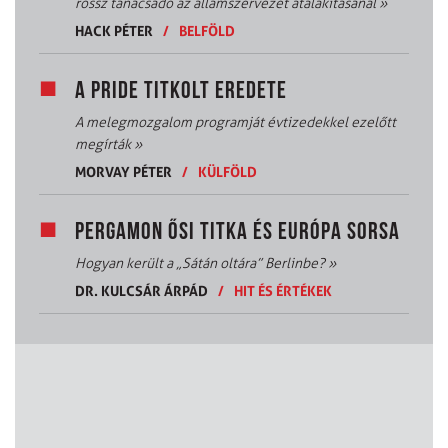
rossz tanácsadó az államszervezet átalakításánál
»
HACK PÉTER
/
BELFÖLD
A PRIDE TITKOLT EREDETE
A melegmozgalom programját évtizedekkel ezelőtt
megírták
»
MORVAY PÉTER
/
KÜLFÖLD
PERGAMON ŐSI TITKA ÉS EURÓPA SORSA
Hogyan került a „Sátán oltára” Berlinbe?
»
DR. KULCSÁR ÁRPÁD
/
HIT ÉS ÉRTÉKEK