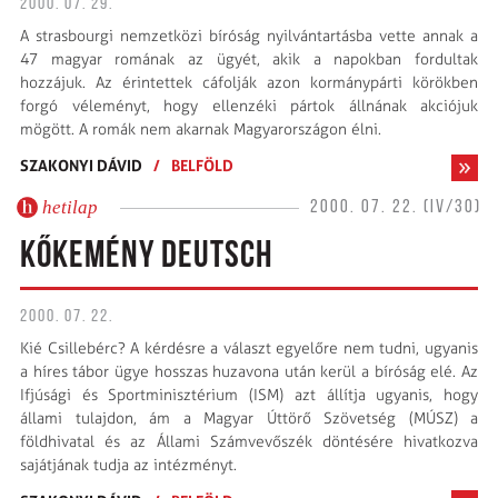
2000. 07. 29.
A strasbourgi nemzetközi bíróság nyilvántartásba vette annak a
47 magyar romának az ügyét, akik a napokban fordultak
hozzájuk. Az érintettek cáfolják azon kormánypárti körökben
forgó véleményt, hogy ellenzéki pártok állnának akciójuk
mögött. A romák nem akarnak Magyarországon élni.
SZAKONYI DÁVID
/
BELFÖLD
hetilap
2000. 07. 22. (IV/30)
KŐKEMÉNY DEUTSCH
2000. 07. 22.
Kié Csillebérc? A kérdésre a választ egyelőre nem tudni, ugyanis
a híres tábor ügye hosszas huzavona után kerül a bíróság elé. Az
Ifjúsági és Sportminisztérium (ISM) azt állítja ugyanis, hogy
állami tulajdon, ám a Magyar Úttörő Szövetség (MÚSZ) a
földhivatal és az Állami Számvevőszék döntésére hivatkozva
sajátjának tudja az intézményt.