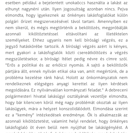
esetben például a bejelentett unokaöccs használta a lakást az
elhunyt nagynéni után. Ilyen jogosultság azonban nincs. Pejva
elmondta, hogy igyekeznek az önkényes lakásfoglalókat külön
polgári őrizet megszervezésével távol tartani. Amennyiben ez
nem sikerül, és mégis megtörténik a beköltözés, megpróbálják
azonnali kiköltöztetéssel eltávolítani az illetéktelen
személyeket. Ehhez ugyanis nem kell bírósági végzés, ez a
jegyző hatáskörébe tartozik. A bírósági végzés azért is kényes,
mert gyakori a lakásfoglalók közti csereátköltözés a végzés
megszületésekor, a bírósági ítélet pedig névre és címre szól.
"Erős a politikai és az erkölcsi nyomás. A sajtó a beköltözők
pártjára állt, ennek nyilván etikai oka van, amit megértünk, de a
probléma kezelése ránk hárul. Holott az önkormányzatok nem
rendelkeznek elégséges anyagi kerettel az ilyen kérdések
megoldására. Ez nyilvánvalóan kormányzati feladat." A debreceni
polgármesteri hivatal lakásügyi osztályának vezetője elmondta,
hogy bár kilencven körül még nagy problémát okoztak az ilyen
lakásügyek, mára a helyzet konszolidálódott. Elmondása szerint
ez a "kemény" intézkedések eredménye. Ők is alkalmazzák az
azonnali kiköltöztetést, valamint helyi rendelet, hogy önkényes
lakásfoglaló öt éven belül nem nyújthat be lakásigénylést. A