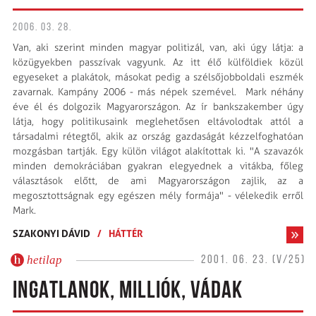
2006. 03. 28.
Van, aki szerint minden magyar politizál, van, aki úgy látja: a
közügyekben passzívak vagyunk. Az itt élő külföldiek közül
egyeseket a plakátok, másokat pedig a szélsőjobboldali eszmék
zavarnak. Kampány 2006 - más népek szemével. Mark néhány
éve él és dolgozik Magyarországon. Az ír bankszakember úgy
látja, hogy politikusaink meglehetősen eltávolodtak attól a
társadalmi rétegtől, akik az ország gazdaságát kézzelfoghatóan
mozgásban tartják. Egy külön világot alakítottak ki. "A szavazók
minden demokráciában gyakran elegyednek a vitákba, főleg
választások előtt, de ami Magyarországon zajlik, az a
megosztottságnak egy egészen mély formája" - vélekedik erről
Mark.
SZAKONYI DÁVID
/
HÁTTÉR
hetilap
2001. 06. 23. (V/25)
INGATLANOK, MILLIÓK, VÁDAK