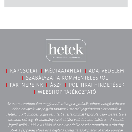
KAPCSOLAT
MÉDIAAJÁNLAT
ADATVÉDELEM
SZABÁLYZAT A KOMMENTELÉSRŐL
PARTNEREINK
ÁSZF
POLITIKAI HIRDETÉSEK
WEBSHOP TÁJÉKOZTATÓ
Az ezen a weboldalon megjelenő szövegek, grafikák, képek, hangfelvételek,
video anyagok vagy egyéb tartalmak szerzői jogvédelem alatt állnak. A
Hetek.hu Kft. minden jogot fenntart a tartalommal kapcsolatosan, beleértve a
tartalom szöveg- és adatbányászat céljára való felhasználását is – A szerzői
jogról szóló 1999. évi LXXVI. törvény rendelkezései értelmében a törvény
35/A. § (1) paragrafusa és a digitális szolgáltatások piacairól szóló európai