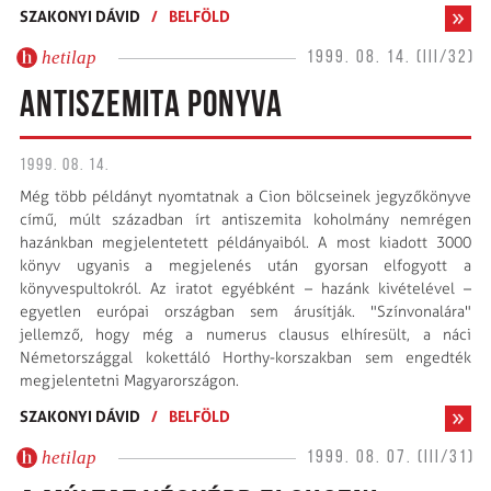
SZAKONYI DÁVID
/
BELFÖLD
hetilap
1999. 08. 14. (III/32)
ANTISZEMITA PONYVA
1999. 08. 14.
Még több példányt nyomtatnak a Cion bölcseinek jegyzőkönyve
című, múlt században írt antiszemita koholmány nemrégen
hazánkban megjelentetett példányaiból. A most kiadott 3000
könyv ugyanis a megjelenés után gyorsan elfogyott a
könyvespultokról. Az iratot egyébként – hazánk kivételével –
egyetlen európai országban sem árusítják. "Színvonalára"
jellemző, hogy még a numerus clausus elhíresült, a náci
Németországgal kokettáló Horthy-korszakban sem engedték
megjelentetni Magyarországon.
SZAKONYI DÁVID
/
BELFÖLD
hetilap
1999. 08. 07. (III/31)