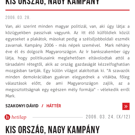
KIS ORSZÁG, NAGY KAMPÁNY
2006. 03. 28.
Van, aki szerint minden magyar politizál, van, aki úgy látja: a
közügyekben passzívak vagyunk. Az itt élő külföldiek közül
egyeseket a plakátok, másokat pedig a szélsőjobboldali eszmék
zavarnak. Kampány 2006 - más népek szemével. Mark néhány
éve él és dolgozik Magyarországon. Az ír bankszakember úgy
látja, hogy politikusaink meglehetősen eltávolodtak attól a
társadalmi rétegtől, akik az ország gazdaságát kézzelfoghatóan
mozgásban tartják. Egy külön világot alakítottak ki. "A szavazók
minden demokráciában gyakran elegyednek a vitákba, főleg
választások előtt, de ami Magyarországon zajlik, az a
megosztottságnak egy egészen mély formája" - vélekedik erről
Mark.
SZAKONYI DÁVID
/
HÁTTÉR
hetilap
2006. 03. 24. (X/12)
KIS ORSZÁG, NAGY KAMPÁNY