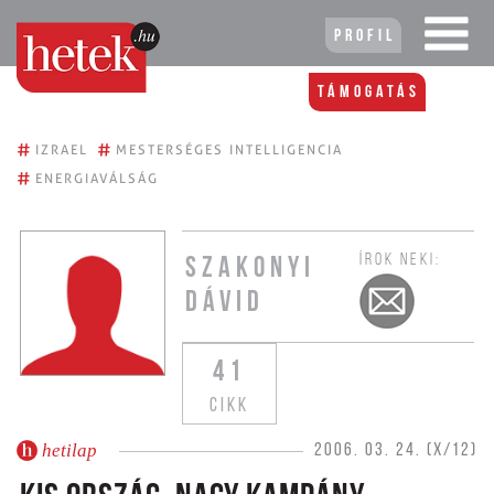
Profil
Támogatás
#
#
IZRAEL
MESTERSÉGES INTELLIGENCIA
#
ENERGIAVÁLSÁG
ÍROK NEKI:
SZAKONYI
DÁVID
41
CIKK
hetilap
2006. 03. 24. (X/12)