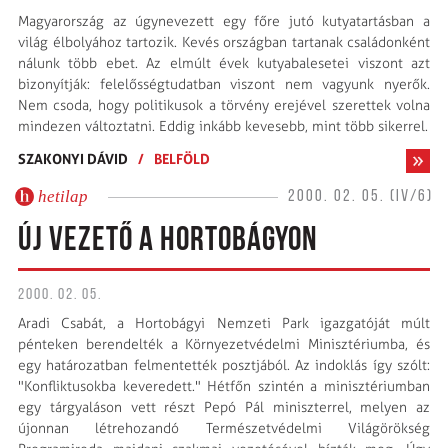
Magyarország az úgynevezett egy főre jutó kutyatartásban a
világ élbolyához tartozik. Kevés országban tartanak családonként
nálunk több ebet. Az elmúlt évek kutyabalesetei viszont azt
bizonyítják: felelősségtudatban viszont nem vagyunk nyerők.
Nem csoda, hogy politikusok a törvény erejével szerettek volna
mindezen változtatni. Eddig inkább kevesebb, mint több sikerrel.
SZAKONYI DÁVID
/
BELFÖLD
hetilap
2000. 02. 05. (IV/6)
ÚJ VEZETŐ A HORTOBÁGYON
2000. 02. 05.
Aradi Csabát, a Hortobágyi Nemzeti Park igazgatóját múlt
pénteken berendelték a Környezetvédelmi Minisztériumba, és
egy határozatban felmentették posztjából. Az indoklás így szólt:
"Konfliktusokba keveredett." Hétfőn szintén a minisztériumban
egy tárgyaláson vett részt Pepó Pál miniszterrel, melyen az
újonnan létrehozandó Természetvédelmi Világörökség