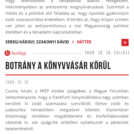
hogy felerősödtek a társadalmat alakító rétegekben,
intézményekben az antiszemita megnyilvánulások. Szerintük a
média és a politikai elit feladata az, hogy nyomást gyakoroljon
ezek visszaszorítása érdekében. A kérdés az, hogy milyen szinten
van jelen az antiszemitizmus a mai Magyarország politikai
életében és a társadalmi kapcsolatokban.
SEREGI KÁROLY,
SZAKONYI DÁVID
/
HÁTTÉR
hetilap
1999. 10. 16. (III/41)
BOTRÁNY A KÖNYVVÁSÁR KÖRÜL
1999. 10. 16.
Csurka István, a MIÉP elnöke újságában, a Magyar Fórumban
nehezményezte, hogy a frankfurti könyvkiállításra nagy számban
kerültek ki zsidó származású szerzőktől, illetve zsidó és
judaisztika témakörben megjelent kötetek. Kijelentései
értelmiségi körökben megdöbbenést és közfelháborodást
váltottak ki, sok újságcikk elítélően nyilatkozott a pártelnök
bejelentéséről.