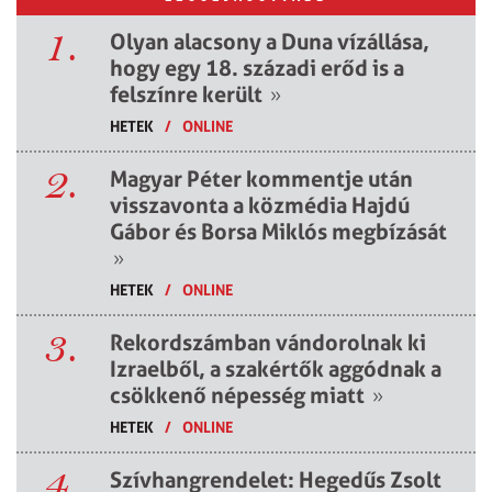
1.
Olyan alacsony a Duna vízállása,
hogy egy 18. századi erőd is a
felszínre került
»
HETEK
/
ONLINE
2.
Magyar Péter kommentje után
visszavonta a közmédia Hajdú
Gábor és Borsa Miklós megbízását
»
HETEK
/
ONLINE
3.
Rekordszámban vándorolnak ki
Izraelből, a szakértők aggódnak a
csökkenő népesség miatt
»
HETEK
/
ONLINE
4.
Szívhangrendelet: Hegedűs Zsolt