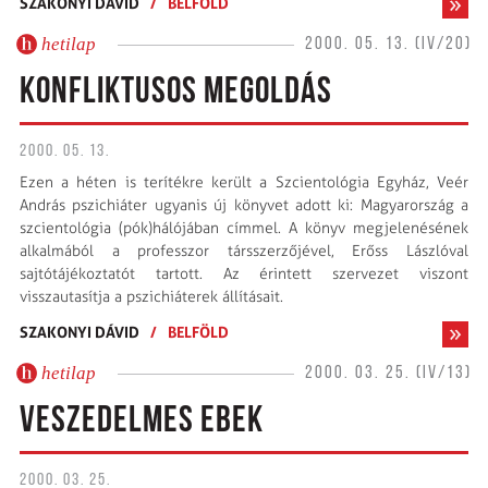
SZAKONYI DÁVID
/
BELFÖLD
hetilap
2000. 05. 13. (IV/20)
KONFLIKTUSOS MEGOLDÁS
2000. 05. 13.
Ezen a héten is terítékre került a Szcientológia Egyház, Veér
András pszichiáter ugyanis új könyvet adott ki: Magyarország a
szcientológia (pók)hálójában címmel. A könyv megjelenésének
alkalmából a professzor társszerzőjével, Erőss Lászlóval
sajtótájékoztatót tartott. Az érintett szervezet viszont
visszautasítja a pszichiáterek állításait.
SZAKONYI DÁVID
/
BELFÖLD
hetilap
2000. 03. 25. (IV/13)
VESZEDELMES EBEK
2000. 03. 25.