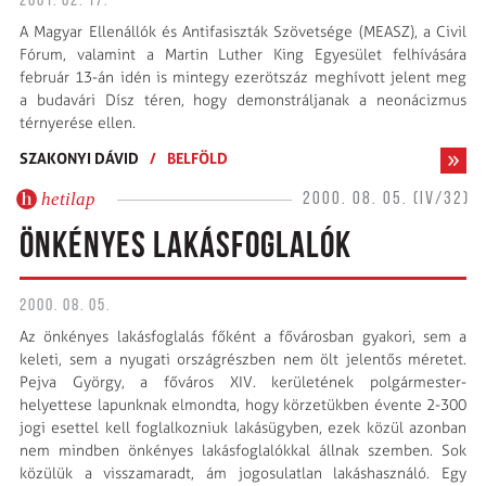
2001. 02. 17.
A Magyar Ellenállók és Antifasiszták Szövetsége (MEASZ), a Civil
Fórum, valamint a Martin Luther King Egyesület felhívására
február 13-án idén is mintegy ezerötszáz meghívott jelent meg
a budavári Dísz téren, hogy demonstráljanak a neonácizmus
térnyerése ellen.
SZAKONYI DÁVID
/
BELFÖLD
hetilap
2000. 08. 05. (IV/32)
ÖNKÉNYES LAKÁSFOGLALÓK
2000. 08. 05.
Az önkényes lakásfoglalás főként a fővárosban gyakori, sem a
keleti, sem a nyugati országrészben nem ölt jelentős méretet.
Pejva György, a főváros XIV. kerületének polgármester-
helyettese lapunknak elmondta, hogy körzetükben évente 2-300
jogi esettel kell foglalkozniuk lakásügyben, ezek közül azonban
nem mindben önkényes lakásfoglalókkal állnak szemben. Sok
közülük a visszamaradt, ám jogosulatlan lakáshasználó. Egy