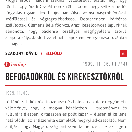
Programiroda majdani szakmai vezetésével bízták meg. Úgy
tűnik, hogy Aradi Csabát rendkívüli módon megviselte a hétfői
tárgyalás, ugyanis kedd hajnalban súlyos vérnyomásproblémával,
szédüléssel és végtagzsibbadással Debrecenben kórházba
szállították. Clemens Béla főorvos, Aradi kezelőorvosa lapunknak
elmondta, hogy páciense osztályos megfigyelésre szorul,
állapota súlyosbodott az elmúlt napokban, vérnyomása továbbra
is magas.
SZAKONYI DÁVID
/
BELFÖLD
hetilap
1999. 11. 06. (III/44)
BEFOGADÓKRÓL ÉS KIREKESZTŐKRŐL
1999. 11. 06.
Történészek, közírók, filozófusok és holocaust-kutatók egyöntet?
véleménye, hogy a magyar közéletben – tudományos és
kulturális életben, oktatásban és politikában – élesen el kellene
határolódni az antiszemita eszméktől, megnyilatkozásoktól. Nem
állítják, hogy Magyarország antiszemita nemzet, de azt igen,