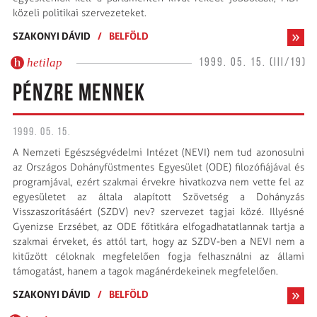
közeli politikai szervezeteket.
SZAKONYI DÁVID
/
BELFÖLD
hetilap
1999. 05. 15. (III/19)
PÉNZRE MENNEK
1999. 05. 15.
A Nemzeti Egészségvédelmi Intézet (NEVI) nem tud azonosulni
az Országos Dohányfüstmentes Egyesület (ODE) filozófiájával és
programjával, ezért szakmai érvekre hivatkozva nem vette fel az
egyesületet az általa alapított Szövetség a Dohányzás
Visszaszorításáért (SZDV) nev? szervezet tagjai közé. Illyésné
Gyenizse Erzsébet, az ODE főtitkára elfogadhatatlannak tartja a
szakmai érveket, és attól tart, hogy az SZDV-ben a NEVI nem a
kitűzött céloknak megfelelően fogja felhasználni az állami
támogatást, hanem a tagok magánérdekeinek megfelelően.
SZAKONYI DÁVID
/
BELFÖLD