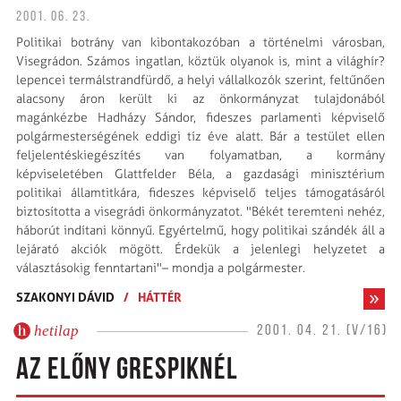
2001. 06. 23.
Politikai botrány van kibontakozóban a történelmi városban,
Visegrádon. Számos ingatlan, köztük olyanok is, mint a világhír?
lepencei termálstrandfürdő, a helyi vállalkozók szerint, feltűnően
alacsony áron került ki az önkormányzat tulajdonából
magánkézbe Hadházy Sándor, fideszes parlamenti képviselő
polgármesterségének eddigi tíz éve alatt. Bár a testület ellen
feljelentéskiegészítés van folyamatban, a kormány
képviseletében Glattfelder Béla, a gazdasági minisztérium
politikai államtitkára, fideszes képviselő teljes támogatásáról
biztosította a visegrádi önkormányzatot. "Békét teremteni nehéz,
háborút indítani könnyű. Egyértelmű, hogy politikai szándék áll a
lejárató akciók mögött. Érdekük a jelenlegi helyzetet a
választásokig fenntartani"– mondja a polgármester.
SZAKONYI DÁVID
/
HÁTTÉR
hetilap
2001. 04. 21. (V/16)
AZ ELŐNY GRESPIKNÉL