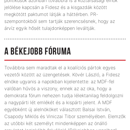
politikusok azonban továbbra is a köztársasági elnök
jelölése kapcsán a Fidesz és a kisgazdák között
megkötött paktumot látják a háttérben. PR-
szempontokból sem tartják szerencsésnek, hogy az
árvíz egyik hősét tulajdonképpen leváltják.
A BÉKEJOBB FÓRUMA
Továbbra sem maradtak el a koalíciós pártok egyes
vezetői között az üzengetések. Kövér László, a Fidesz
elnöke ugyanis a napokban kijelentette: az MDF-fel
valóban hűvös a viszony, ennek az az oka, hogy a
demokrata fórum nehezen tudja lélektanilag feldolgozni
a nagypárti lét emlékét és a kispárti jelent. A MDF
egyébként új alelnököket választott Balsai István,
Csapody Miklós és Viniczai Tibor személyében. Elemzők
az utóbbi két személyt mindenképpen az önálló