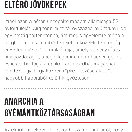
ELTÉRŐ JÖVŐKÉPEK
Izrael ezen a héten ünnepelte modern államisága 52.
évfordulóját. Alig több mint fél évszázad nyúlfarknyi idő
egy ország történetében, ám mégis figyelemre méltó a
megtett út: a semmiből létrejött a közel-keleti térség
egyetlen működő demokráciája, amely versenyképes
piacgazdaságot, a régió legmodernebb hadseregét és
csúcstechnológiára épülő ipart mondhat magáénak.
Mindezt úgy, hogy közben röpke létezése alatt öt
nagyobb háborúból került ki győztesen.
ANARCHIA A
GYÉMÁNTKÖZTÁRSASÁGBAN
Az elmúlt hetekben többször beszámoltunk arról, hogy