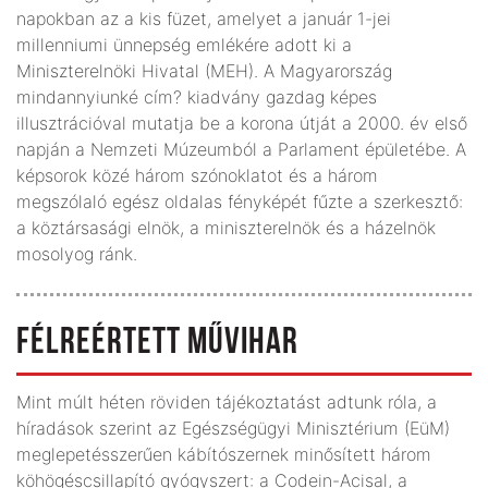
napokban az a kis füzet, amelyet a január 1-jei
millenniumi ünnepség emlékére adott ki a
Miniszterelnöki Hivatal (MEH). A Magyarország
mindannyiunké cím? kiadvány gazdag képes
illusztrációval mutatja be a korona útját a 2000. év első
napján a Nemzeti Múzeumból a Parlament épületébe. A
képsorok közé három szónoklatot és a három
megszólaló egész oldalas fényképét fűzte a szerkesztő:
a köztársasági elnök, a miniszterelnök és a házelnök
mosolyog ránk.
FÉLREÉRTETT MŰVIHAR
Mint múlt héten röviden tájékoztatást adtunk róla, a
híradások szerint az Egészségügyi Minisztérium (EüM)
meglepetésszerűen kábítószernek minősített három
köhögéscsillapító gyógyszert: a Codein-Acisal, a