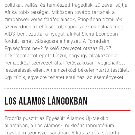
politikai, vallási és természeti tragédiák, zűrzavar sújtja
Afrika több térségét. Miközben tovább tartanak a
zimbabwei véres földfoglalások, Etiópiában tízmilliók
szenvednek az éhínségtől, naponta ezrek halnak meg
AIDS-ben, ezúttal a nyugat-afrikai Sierra Leonéban
fordult ismét válságosra a helyzet. A Forradalmi
Egységfront nev? felkelő szervezet ötszáz ENSZ
békefenntartót ejtett túszul, hogy így tiltakozzon a
nemzetközi szervezet által "erőszakosan" végrehajtott
leszerelések ellen. A nemzetközi békefenntartó testület,
úgy tűnik, egyelőre tehetetlenül nézi az eseményeket.
LOS ALAMOS LÁNGOKBAN
Erdőtűz pusztít az Egyesült Államok Új-Mexikó
államában, a Los Alamos-i nukleáris laboratórium
közvetlen szomszédságában. A katasztrófa sújtotta