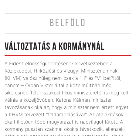
BELFÖLD
VÁLTOZTATÁS A KORMÁNYNÁL
A Fidesz elnökségi döntésének következtében a
Közlekedési, Hírközlési és Vízügyi Minisztériumnak
(KHVM) valószínűleg nem csak a "H" és "V" bet?itől,
hanem – Orbán Viktor által a közelmúltban még
sikeresnek ítélt – szakpolitikus miniszterétől is meg kell
válnia a közeljövőben. Katona Kálmán miniszter
távozásának oka az, hogy a miniszter nem értett egyet
a KHVM tervezett "feldarabolásával". Az átalakítások
okait illetően több magyarázat is napvilágot látott. A
kormány pusztán szakmai okokra hivatkozik, ellenzéki