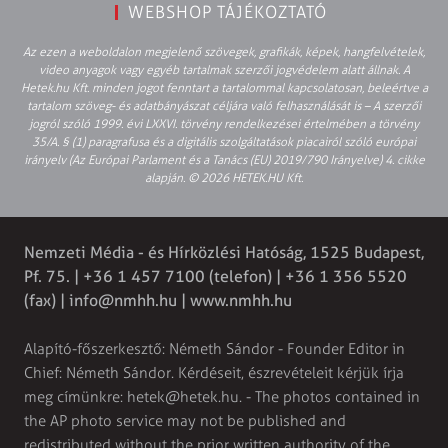
WEBSHOP TÁJÉKOZTATÓ
Az ezen a weboldalon megjelenő szövegek, grafikák, képek, hangfelvételek,
video anyagok vagy egyéb tartalmak szerzői jogvédelem alatt állnak. A
Hetek.hu Kft. minden jogot fenntart a tartalommal kapcsolatosan, beleértve a
tartalom szöveg- és adatbányászat céljára való felhasználását is – A szerzői
jogról szóló 1999. évi LXXVI. törvény rendelkezései értelmében a törvény
35/A. § (1) paragrafusa és a digitális szolgáltatások piacairól szóló európai
irányelv (Az Európai Parlament és a Tanács (EU) 2019/790 Irányelve) 4. cikke
alapján. © 2026 HETEK.HU Kft.
Nemzeti Média - és Hírközlési Hatóság, 1525 Budapest,
Pf. 75. | +36 1 457 7100 (telefon) | +36 1 356 5520
(fax) |
info@nmhh.hu
| www.nmhh.hu
Alapító-főszerkesztő: Németh Sándor - Founder Editor in
Chief: Németh Sándor. Kérdéseit, észrevételeit kérjük írja
meg címünkre:
hetek@hetek.hu
. - The photos contained in
the AP photo service may not be published and
redistributed without the prior written authority of the