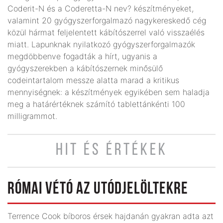
Coderit-N és a Coderetta-N nev? készítményeket,
valamint 20 gyógyszerforgalmazó nagykereskedő cég
közül hármat feljelentett kábítószerrel való visszaélés
miatt. Lapunknak nyilatkozó gyógyszerforgalmazók
megdöbbenve fogadták a hírt, ugyanis a
gyógyszerekben a kábítószernek minősülő
codeintartalom messze alatta marad a kritikus
mennyiségnek: a készítmények egyikében sem haladja
meg a határértéknek számító tablettánkénti 100
milligrammot.
HIT ÉS ÉRTÉKEK
RÓMAI VÉTÓ AZ UTÓDJELÖLTEKRE
Terrence Cook bíboros érsek hajdanán gyakran adta azt