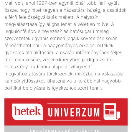
Mall volt, ahol 1997-ben egymilliónál több férfi gyűlt
össze, hogy hitet tegyen a házastársi hűség, a családok,
a férfi felelősségvállalás mellett. A helyszín
megválasztása így aligha lehet a véletlen műve. A
legkülönfélébb elnevezés? és hatósugarú meleg
szervezetek ugyanis emberi jogaik követelése során
félreérthetetlenül a hagyományos erkölcsi értékek
gyökeres átalakítására, a család intézményének teljes
átértelmezésére, végeredményben pedig a zsidó-
keresztény tradícióra alapuló "világrend"
megváltoztatására törekszenek, miközben a választási
kampányidőszakot kihasználva a korábbinál nagyobb
politikai befolyásra is igyekeznek szert tenni.
ARCHÍVUMUNKBÓL AJÁNLJUK: