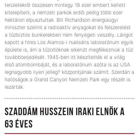
területekről összesen mintegy 18 ezer embert kellett
kitelepíteni, a nemzeti parkok erdői pedig több ezer
hektáron elpusztultak. Bill Richardson energiaügyi
miniszter szerint a radioaktív anyagokat és felszerelést
a tűzbiztos bunkerekben nem fenyegeti veszély. Lángot
kapott a híres Los Alamos-i nukleáris laboratórium egyik
épülete is, ám a tűzoltóknak sikerült megfékezniük a tűz
továbbterjedését. 1945-ben itt készítették el a világ
első atombombáját, és a laboratórium azóta is az USA
legnagyobb ilyen jelleg? központjának számít. Szerdán a
hatóságok a Grand Canyon Nemzeti Park egy részét is
lezárták.
SZADDÁM HUSSZEIN IRAKI ELNÖK A
63 ÉVES