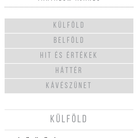
KÜLFÖLD
BELFÖLD
HIT ÉS ÉRTÉKEK
HÁTTÉR
KÁVÉSZÜNET
KÜLFÖLD