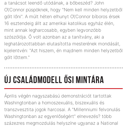
a tanácsot leendő utódának, a bőbeszéd? John
O\'Connor püspöknek, hogy "Nem kell minden helyzetből
gólt lőni". A múlt héten elhunyt O\'Connor bíboros érsek
16 esztendeig állt az amerikai katolikus egyház élén,
mint annak legharcosabb, egyben legvonzóbb
szószólója. Ő volt azonban az a tanítvány, aki a
leghatározottabban elutasította mesterének mondását,
kijelentvén: "Azt hiszem, én majdnem minden helyzetből
gólt lőttem."
ÚJ CSALÁDMODELL ŐSI MINTÁRA
Április végén nagyszabású demonstrációt tartottak
Washingtonban a homoszexuális, biszexuális és
transzvesztita jogok harcosai. A "Millenniumi felvonulás
Washingtonban az egyenlőségért" elnevezés? több
százezres megmozdulás helyszíne ugyanaz a National