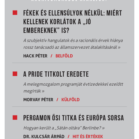
FÉKEK ÉS ELLENSÚLYOK NÉLKÜL: MIÉRT
KELLENEK KORLÁTOK A „JÓ
EMBEREKNEK” IS?
A szubjektív hangulatok és a racionális érvek hiánya
rossz tanácsadó az államszervezet átalakításánál
»
HACK PÉTER
/
BELFÖLD
A PRIDE TITKOLT EREDETE
A melegmozgalom programját évtizedekkel ezelőtt
megírták
»
MORVAY PÉTER
/
KÜLFÖLD
PERGAMON ŐSI TITKA ÉS EURÓPA SORSA
Hogyan került a „Sátán oltára” Berlinbe?
»
DR. KULCSÁR ÁRPÁD
/
HIT ÉS ÉRTÉKEK