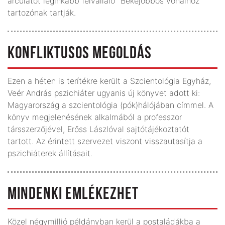
arculatot leginkább felvállaló "Békejobbos vonalhoz"
tartozónak tartják.
KONFLIKTUSOS MEGOLDÁS
Ezen a héten is terítékre került a Szcientológia Egyház,
Veér András pszichiáter ugyanis új könyvet adott ki:
Magyarország a szcientológia (pók)hálójában címmel. A
könyv megjelenésének alkalmából a professzor
társszerzőjével, Erőss Lászlóval sajtótájékoztatót
tartott. Az érintett szervezet viszont visszautasítja a
pszichiáterek állításait.
MINDENKI EMLÉKEZHET
Közel négymillió példányban kerül a postaládákba a