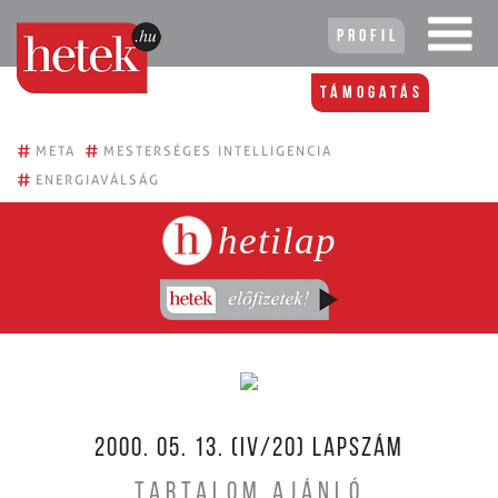
Profil
Támogatás
#
#
META
MESTERSÉGES INTELLIGENCIA
#
ENERGIAVÁLSÁG
hetilap
2000. 05. 13. (IV/20) LAPSZÁM
TARTALOM AJÁNLÓ