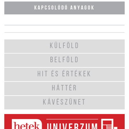
KAPCSOLÓDÓ ANYAGOK
KÜLFÖLD
BELFÖLD
HIT ÉS ÉRTÉKEK
HÁTTÉR
KÁVÉSZÜNET