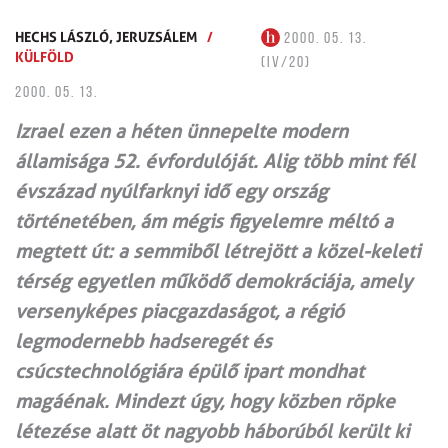
HECHS LÁSZLÓ,
JERUZSÁLEM
/
2000. 05. 13.
KÜLFÖLD
(IV/20)
2000. 05. 13.
Izrael ezen a héten ünnepelte modern
államisága 52. évfordulóját. Alig több mint fél
évszázad nyúlfarknyi idő egy ország
történetében, ám mégis figyelemre méltó a
megtett út: a semmiből létrejött a közel-keleti
térség egyetlen működő demokráciája, amely
versenyképes piacgazdaságot, a régió
legmodernebb hadseregét és
csúcstechnológiára épülő ipart mondhat
magáénak. Mindezt úgy, hogy közben röpke
létezése alatt öt nagyobb háborúból került ki