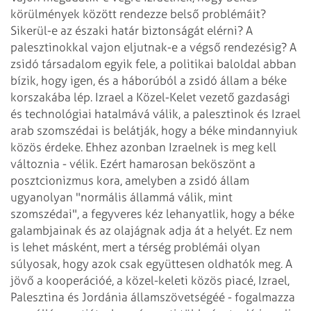
körülmények között rendezze belső problémáit?
Sikerül-e az északi határ
biztonságát elérni? A
palesztinokkal vajon eljutnak-e a végső rendezésig?
A
zsidó társadalom egyik fele, a politikai baloldal abban
bízik, hogy igen, és a
háborúból a zsidó állam a béke
korszakába lép. Izrael a Közel-Kelet vezető
gazdasági
és technológiai hatalmává válik, a palesztinok és Izrael
arab szomszédai
is belátják, hogy a béke mindannyiuk
közös érdeke. Ehhez azonban Izraelnek is meg
kell
változnia - vélik. Ezért hamarosan beköszönt a
posztcionizmus kora, amelyben a
zsidó állam
ugyanolyan "normális állammá válik, mint
szomszédai", a fegyveres
kéz lehanyatlik, hogy a béke
galambjainak és az olajágnak adja át a helyét. Ez nem
is lehet másként, mert a térség problémái olyan
súlyosak, hogy azok csak
együttesen oldhatók meg. A
jövő a kooperációé, a közel-keleti közös piacé,
Izrael,
Palesztina és Jordánia államszövetségéé - fogalmazza