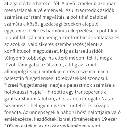
átlaga elérte a hatezer főt.
A jövő Izraeléről azonban
megoszlanak a vélemények. Az ultraortodox zsidók
számára az isteni megváltás, a politikai baloldal
számára a közös gazdasági
érdeken alapuló
egyetemes béke és harmónia elképzelése, a politikai
jobboldal
számára pedig a konfrontációk vállalása és
az azokkal való sikeres szembenézés
jelenti a
konfliktusok megoldását.
Míg az izraeli zsidók
túlnyomó többsége, ha eltérő módon ítéli is meg a
jövőt, támogatja az államot, addig az izraeli
állampolgárságú arabok jelentős
része ma már a
palesztin függetlenségi törekvésekkel azonosul.
"Izrael
függetlenségi napja a palesztinok számára a
holokauszt napja" - hirdette egy
transzparens a
galileai Sfaram faluban, ahol az oda látogató Natan
Scsaranszki
belügyminisztert tüntetés és kőzápor
fogadta.
Az ünnepségek a háború hősi halottjaira való
emlékezéssel kezdődtek. Izrael
történetében 19 ezer
109-en estek el az ország védelmében vívott