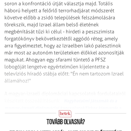
soron a
konfrontáció útját választja majd. Totális
háború helyett a felőrlő
terrorhadjárat módszerét
követve előbb a zsidó települések felszámolására
törekszik, majd Izrael állam belső életének
megbénítását tűzi ki célul -
hirdeti a peszszimista
forgatókönyv bekövetkeztétől aggódó réteg, amely
arra
figyelmeztet, hogy az Izraelben lakó palesztinok
már most az autonóm területeken
élőkkel azonosítják
magukat. Ahogyan egy sfarami tüntető a PFSZ
lobogóját lengetve
egyértelműen kijelentette a
televíziós híradó stábja előtt: "Én nem tartozom
Izrael
államához!"
A magyar-izraeli diplomáciai kapcsolatok fordulatairól
készített
összeállításunk:
Nagyhatalmi játszmák és a
magyar-izraeli
diplomáciai kapcsolatok
Titkos kiegyezés a
padlásszobában
Tovább olvasná?