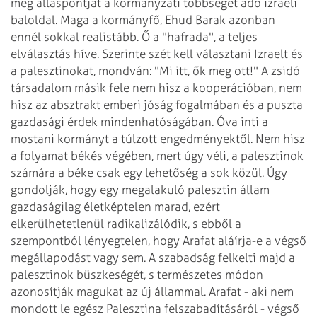
meg álláspontját
a kormányzati többséget adó izraeli
baloldal. Maga a kormányfő, Ehud Barak azonban
ennél sokkal realistább. Ő a "hafrada", a teljes
elválasztás híve. Szerinte
szét kell választani Izraelt és
a palesztinokat, mondván: "Mi itt, ők meg ott!"
A zsidó
társadalom másik fele nem hisz a kooperációban, nem
hisz az absztrakt emberi
jóság fogalmában és a puszta
gazdasági érdek mindenhatóságában. Óva inti a
mostani kormányt a túlzott engedményektől. Nem hisz
a folyamat békés végében, mert
úgy véli, a palesztinok
számára a béke csak egy lehetőség a sok közül. Úgy
gondolják, hogy egy megalakuló palesztin állam
gazdaságilag életképtelen marad,
ezért
elkerülhetetlenül radikalizálódik, s ebből a
szempontból lényegtelen, hogy
Arafat aláírja-e a végső
megállapodást vagy sem. A szabadság felkelti majd a
palesztinok büszkeségét, s természetes módon
azonosítják magukat az új állammal.
Arafat - aki nem
mondott le egész Palesztina felszabadításáról - végső