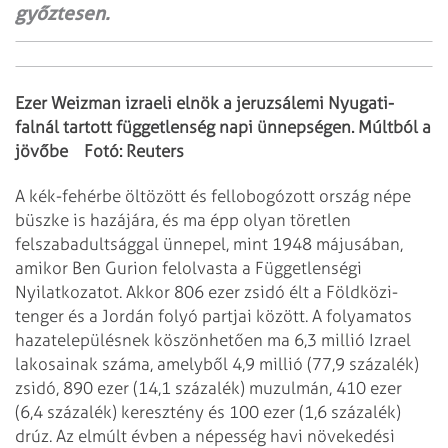
győztesen.
Ezer Weizman izraeli elnök a jeruzsálemi Nyugati-
falnál tartott függetlenség napi
ünnepségen. Múltból a
jövőbe Fotó: Reuters
A kék-fehérbe öltözött és fellobogózott ország népe
büszke is hazájára, és
ma épp olyan töretlen
felszabadultsággal ünnepel, mint 1948 májusában,
amikor Ben
Gurion felolvasta a Függetlenségi
Nyilatkozatot.
Akkor 806 ezer zsidó élt a Földközi-
tenger és a Jordán folyó partjai között. A
folyamatos
hazatelepülésnek köszönhetően ma 6,3 millió Izrael
lakosainak száma,
amelyből 4,9 millió (77,9 százalék)
zsidó, 890 ezer (14,1 százalék) muzulmán, 410
ezer
(6,4 százalék) keresztény és 100 ezer (1,6 százalék)
drúz. Az elmúlt évben a
népesség havi növekedési