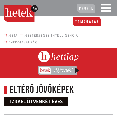
Profil
Támogatás
#
#
META
MESTERSÉGES INTELLIGENCIA
#
ENERGIAVÁLSÁG
hetilap
Eltérő jövőképek
IZRAEL ÖTVENKÉT ÉVES