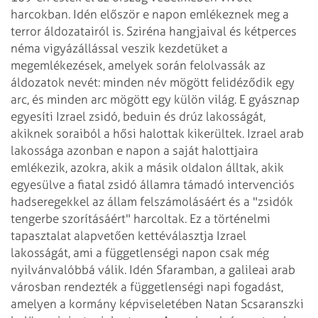
harcokban. Idén
először e napon emlékeznek meg a
terror áldozatairól is. Sziréna hangjaival és
kétperces
néma vigyázállással veszik kezdetüket a
megemlékezések, amelyek során
felolvassák az
áldozatok nevét: minden név mögött felidéződik egy
arc, és minden
arc mögött egy külön világ. E gyásznap
egyesíti Izrael zsidó, beduin és drúz
lakosságát,
akiknek soraiból a hősi halottak kikerültek.
Izrael arab
lakossága azonban e napon a saját halottjaira
emlékezik, azokra, akik a
másik oldalon álltak, akik
egyesülve a fiatal zsidó államra támadó intervenciós
hadseregekkel az állam felszámolásáért és a "zsidók
tengerbe szorításáért"
harcoltak. Ez a történelmi
tapasztalat alapvetően kettéválasztja Izrael
lakosságát,
ami a függetlenségi napon csak még
nyilvánvalóbbá válik. Idén Sfaramban, a
galileai arab
városban rendezték a függetlenségi napi fogadást,
amelyen a kormány
képviseletében Natan Scsaranszki