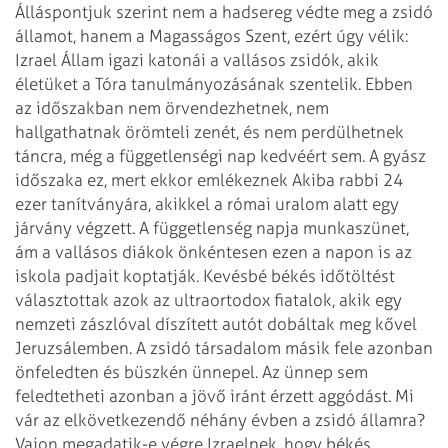
Álláspontjuk szerint nem a hadsereg védte meg a zsidó
államot,
hanem a Magasságos Szent, ezért úgy vélik:
Izrael Állam igazi katonái a vallásos
zsidók, akik
életüket a Tóra tanulmányozásának szentelik. Ebben
az időszakban nem
örvendezhetnek, nem
hallgathatnak örömteli zenét, és nem perdülhetnek
táncra, még
a függetlenségi nap kedvéért sem. A gyász
időszaka ez, mert ekkor emlékeznek Akiba
rabbi 24
ezer tanítványára, akikkel a római uralom alatt egy
járvány végzett. A
függetlenség napja munkaszünet,
ám a vallásos diákok önkéntesen ezen a napon is az
iskola padjait koptatják. Kevésbé békés időtöltést
választottak azok az
ultraortodox fiatalok, akik egy
nemzeti zászlóval díszített autót dobáltak meg
kővel
Jeruzsálemben.
A zsidó társadalom másik fele azonban
önfeledten és büszkén ünnepel. Az ünnep sem
feledtetheti azonban a jövő iránt érzett aggódást. Mi
vár az elkövetkezendő
néhány évben a zsidó államra?
Vajon megadatik-e végre Izraelnek, hogy békés