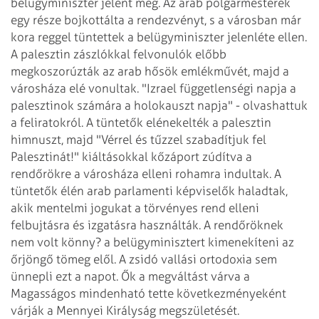
belügyminiszter jelent meg. Az arab polgármesterek
egy része bojkottálta a rendezvényt, s a városban már
kora reggel tüntettek a
belügyminiszter jelenléte ellen.
A palesztin zászlókkal felvonulók előbb
megkoszorúzták az arab hősök emlékművét, majd a
városháza elé vonultak.
"Izrael függetlenségi napja a
palesztinok számára a holokauszt napja" -
olvashattuk
a feliratokról. A tüntetők elénekelték a palesztin
himnuszt, majd
"Vérrel és tűzzel szabadítjuk fel
Palesztinát!" kiáltásokkal kőzáport
zúdítva a
rendőrökre a városháza elleni rohamra indultak. A
tüntetők élén arab
parlamenti képviselők haladtak,
akik mentelmi jogukat a törvényes rend elleni
felbujtásra és izgatásra használták. A rendőröknek
nem volt könny? a
belügyminisztert kimenekíteni az
őrjöngő tömeg elől.
A zsidó vallási ortodoxia sem
ünnepli ezt a napot. Ők a megváltást várva a
Magasságos mindenható tette következményeként
várják a Mennyei Királyság
megszületését.