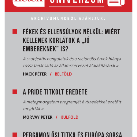
ARCHÍVUMUNKBÓL AJÁNLJUK:
FÉKEK ÉS ELLENSÚLYOK NÉLKÜL: MIÉRT
KELLENEK KORLÁTOK A „JÓ
EMBEREKNEK” IS?
A szubjektív hangulatok és a racionális érvek hiánya
rossz tanácsadó az államszervezet átalakításánál
»
HACK PÉTER
/
BELFÖLD
A PRIDE TITKOLT EREDETE
A melegmozgalom programját évtizedekkel ezelőtt
megírták
»
MORVAY PÉTER
/
KÜLFÖLD
PERGAMON ŐSI TITKA ÉS EURÓPA SORSA