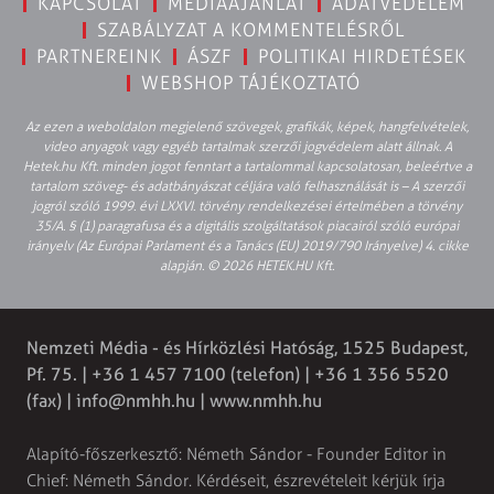
KAPCSOLAT
MÉDIAAJÁNLAT
ADATVÉDELEM
SZABÁLYZAT A KOMMENTELÉSRŐL
PARTNEREINK
ÁSZF
POLITIKAI HIRDETÉSEK
WEBSHOP TÁJÉKOZTATÓ
Az ezen a weboldalon megjelenő szövegek, grafikák, képek, hangfelvételek,
video anyagok vagy egyéb tartalmak szerzői jogvédelem alatt állnak. A
Hetek.hu Kft. minden jogot fenntart a tartalommal kapcsolatosan, beleértve a
tartalom szöveg- és adatbányászat céljára való felhasználását is – A szerzői
jogról szóló 1999. évi LXXVI. törvény rendelkezései értelmében a törvény
35/A. § (1) paragrafusa és a digitális szolgáltatások piacairól szóló európai
irányelv (Az Európai Parlament és a Tanács (EU) 2019/790 Irányelve) 4. cikke
alapján. © 2026 HETEK.HU Kft.
Nemzeti Média - és Hírközlési Hatóság, 1525 Budapest,
Pf. 75. | +36 1 457 7100 (telefon) | +36 1 356 5520
(fax) |
info@nmhh.hu
| www.nmhh.hu
Alapító-főszerkesztő: Németh Sándor - Founder Editor in
Chief: Németh Sándor. Kérdéseit, észrevételeit kérjük írja