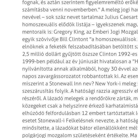
fognak, és aztán szerintem figyelemreméltó erőké
számításba venni novemberben."
A meleg jogi ha
nevével – sok
száz nevet tartalmaz Julius Caesart
homoszexuális elődök listája – igyekszenek magu
mentoraik is: Gregory King, az Emberi Jogi Mozg
egyik szóvivője Bill Clintont "a homoszexuálisok
elnöknek a feketék
felszabadításában betöltött sz
2,5 millió dollárt gyűjtött öszsze Clinton 1992-
1999-ben például az év júniusát hivatalosan a
"H
nyilvánította annak
alkalmából, hogy 30 évvel aze
napos
zavargássorozatot robbantottak ki. Az ese
miszerint a Stonewall Inn nev? New York-i meleg
szeszárusítás folyik. A hatósági razzia agresszív
e
részéről. A lázadó melegek
a rendőrökre zárták, m
közegeket csak a helyszínre érkező karhatalmistá
elhúzódó felfordulásban 12 embert tartóztattak l
esetet Stonewall-i Felkelésnek nevezte, a hatósá
minősítette, a lázadókat bátor
ellenállókként mél
polgárjogi
mozgalom születéseként értékelte.
Ma 