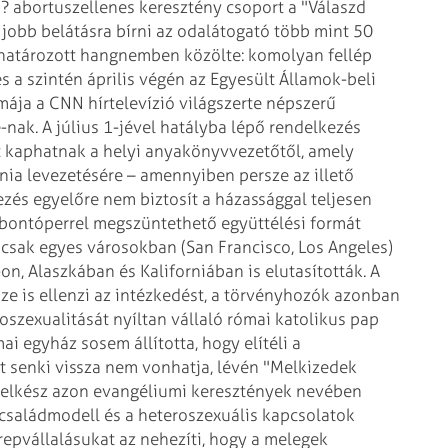
 abortuszellenes keresztény csoport a
"Válaszd
e jobb belátásra
bírni az odalátogató több mint 50
határozott hangnemben közölte: komolyan fellép
 a szintén április végén az Egyesült Államok-beli
mája a CNN hírtelevízió világszerte
népszerű
nak. A július 1-jével
hatályba lépő rendelkezés
t
kaphatnak a helyi anyakönyvvezetőtől, amely
ia levezetésére – amennyiben persze az illető
zés egyelőre nem biztosít a házassággal teljesen
k bontóperrel megszüntethető
együttélési formát
 csak egyes
városokban (San Francisco, Los Angeles)
n, Alaszkában és Kaliforniában is elutasították. A
e is ellenzi az intézkedést, a törvényhozók azonban
szexualitását nyíltan vállaló római katolikus pap
mai egyház sosem állította, hogy
elítéli a
t senki vissza nem
vonhatja, lévén "Melkizedek
 lelkész azon evangéliumi keresztények nevében
 családmodell és a heteroszexuális
kapcsolatok
erepvállalásukat az
nehezíti, hogy a melegek