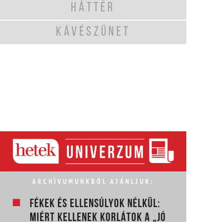
HÁTTÉR
KÁVÉSZÜNET
ARCHÍVUMUNKBÓL AJÁNLJUK:
FÉKEK ÉS ELLENSÚLYOK NÉLKÜL:
MIÉRT KELLENEK KORLÁTOK A „JÓ