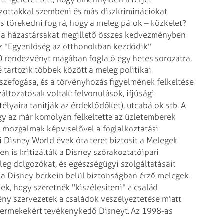
azottakkal szembeni és más
diszkriminációkat
s törekedni
fog rá, hogy a meleg párok – közkelet?
 a házastársakat megillető összes kedvezményben
z "Egyenlőség az otthonokban kezdődik"
00 rendezvényt magában foglaló egy
hetes sorozatra,
 tartozik
többek között a meleg politikai
szefogása, és a törvényhozás figyelmének felkeltése
áltozatosak voltak: felvonulások, ifjúsági
élyaira tanítják az
érdeklődőket), utcabálok stb. A
y az
már komolyan felkeltette az üzletemberek
 mozgalmak képviselővel a foglalkoztatási
 Disney World évek óta teret biztosít a Melegek
n is kritizálták a Disney szórakoztatóipari
eleg dolgozókat, és egészségügyi
szolgáltatásait
 a Disney berkein
belül biztonságban érző melegek
ek,
hogy szeretnék "kiszélesíteni" a család
ny szervezetek a családok veszélyeztetése miatt
 gyermekekért tevékenykedő Disneyt. Az 1998-as