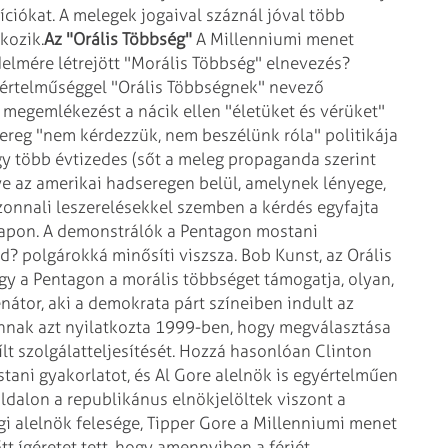
íciókat. A melegek jogaival száznál jóval több
kozik.
Az "Orális Többség"
A Millenniumi menet
delmére
létrejött "Morális Többség" elnevezés?
tértelműséggel "Orális Többségnek" nevező
 megemlékezést a nácik ellen "életüket és
vérüket"
sereg "nem kérdezzük,
nem beszélünk róla" politikája
y több évtizedes (sőt a meleg propaganda szerint
 az amerikai hadseregen belül, amelynek lényege,
zonnali leszerelésekkel szemben a kérdés egyfajta
lapon. A demonstrálók a
Pentagon mostani
nd? polgárokká
minősíti viszsza. Bob Kunst, az Orális
gy a Pentagon a morális többséget támogatja, olyan,
enátor, aki a demokrata párt színeiben indult az
nnak azt nyilatkozta 1999-ben, hogy
megválasztása
lt
szolgálatteljesítését. Hozzá hasonlóan Clinton
tani gyakorlatot, és Al Gore alelnök is egyértelműen
oldalon a republikánus
elnökjelöltek viszont a
gi alelnök felesége, Tipper Gore a Millenniumi menet
t ígéretet tett, hogy amennyiben a férjét