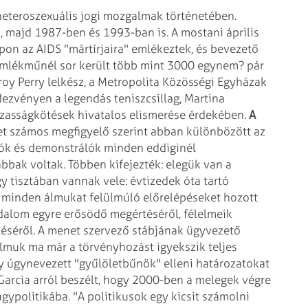
eteroszexuális jogi mozgalmak
történetében.
, majd 1987-ben és
1993-ban is. A mostani április
apon
az AIDS "mártírjaira" emlékeztek, és bevezető
mlékműnél sor került több mint 3000 egynem? pár
oy Perry lelkész, a Metropolita
Közösségi Egyházak
ndezvényen a
legendás teniszcsillag, Martina
zasságkötések hivatalos elismerése érdekében.
A
t számos megfigyelő szerint abban különbözött az
lók és demonstrálók minden eddiginél
bak voltak. Többen kifejezték: elegük
van a
gy tisztában vannak vele:
évtizedek óta tartó
n minden álmukat
felülmúló előrelépéseket hozott
dalom egyre erősödő megértéséről, félelmeik
éséről. A menet szervező stábjának ügyvezető
galmuk ma már a törvényhozást
igyekszik teljes
y úgynevezett
"gyűlöletbűnök" elleni határozatokat
arcia arról beszélt, hogy 2000-ben a melegek végre
ypolitikába. "A politikusok egy kicsit
számolni