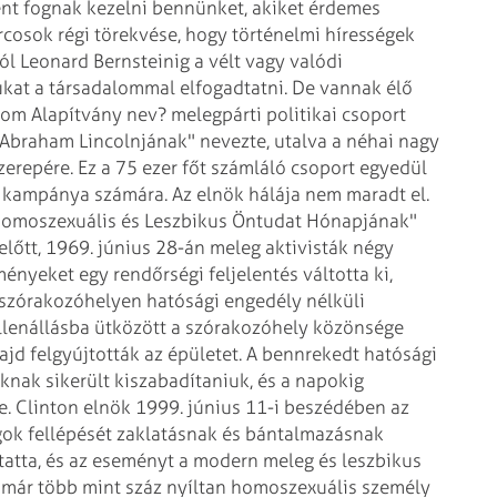
nt fognak kezelni
bennünket, akiket érdemes
rcosok régi törekvése, hogy történelmi hírességek
ól Leonard Bernsteinig a vélt vagy valódi
kat a társadalommal elfogadtatni. De
vannak élő
alom Alapítvány nev?
melegpárti politikai csoport
Abraham Lincolnjának" nevezte, utalva a néhai nagy
erepére. Ez a 75 ezer főt számláló csoport
egyedül
es kampánya számára.
Az elnök hálája nem maradt el.
omoszexuális és Leszbikus Öntudat Hónapjának"
lőtt, 1969. június 28-án meleg aktivisták négy
ményeket egy rendőrségi feljelentés
váltotta ki,
 szórakozóhelyen
hatósági engedély nélküli
llenállásba ütközött a szórakozóhely közönsége
ajd felgyújtották az épületet. A bennrekedt hatósági
knak sikerült kiszabadítaniuk, és
a napokig
e. Clinton elnök 1999.
június 11-i beszédében az
gok
fellépését zaklatásnak és bántalmazásnak
tatta, és az eseményt a modern meleg és leszbikus
már több mint száz nyíltan homoszexuális személy