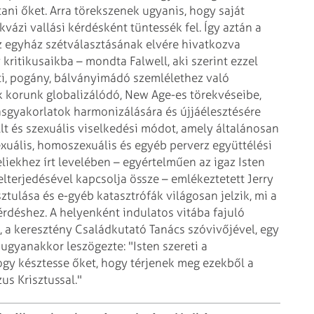
tani
őket. Arra törekszenek ugyanis, hogy saját
vázi vallási kérdésként tüntessék fel. Így aztán a
az egyház szétválasztásának
elvére hivatkozva
 kritikusaikba
– mondta Falwell, aki szerint ezzel
ti, pogány, bálványimádó szemlélethez való
korunk globalizálódó, New Age-es törekvéseibe,
llásgyakorlatok harmonizálására és
újjáélesztésére
lt és
szexuális viselkedési módot, amely általánosan
xuális, homoszexuális és egyéb perverz együttélési
liekhez írt levelében – egyértelműen az igaz Isten
 elterjedésével kapcsolja
össze – emlékeztetett Jerry
ztulása és e-gyéb katasztrófák világosan jelzik, mi a
rdéshez. A helyenként indulatos vitába fajuló
l, a keresztény Családkutató Tanács
szóvivőjével, egy
t ugyanakkor
leszögezte: "Isten szereti a
ogy
késztesse őket, hogy térjenek meg ezekből a
us Krisztussal."