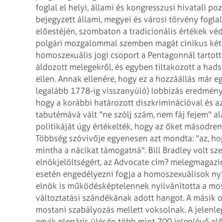
foglal el helyi, állami és
kongresszusi hivatali poz
bejegyzett
állami, megyei és városi törvény foglal
előestéjén, szombaton a tradicionális értékek vé
polgári mozgalommal szemben magát
cinikus ké
homoszexuális jogi
csoport a Pentagonnál tartott
áldozott melegekről, és egyben tiltakozott a had
ellen. Annak ellenére, hogy ez a hozzáállás már
eg
legalább 1778-ig visszanyúló)
lobbizás eredménye
hogy a korábbi
határozott diszkriminációval és a
tabutémává vált "ne szólj szám, nem fáj fejem" a
politikáját úgy értékelték, hogy az őket másodre
Többség szóvivője egyenesen azt mondta:
"az, ho
mintha a nácikat
támogatná".
Bill Bradley volt sz
elnökjelöltségért, az Advocate cím? melegmagazi
esetén engedélyezni fogja a homoszexuálisok nyí
elnök is működésképtelennek
nyilvánította a mos
változtatási szándékának adott hangot. A másik 
mostani szabályozás mellett voksolnak.
A jelenle
egyik plenáris ülésén
több mint 700 jelenlévő előt