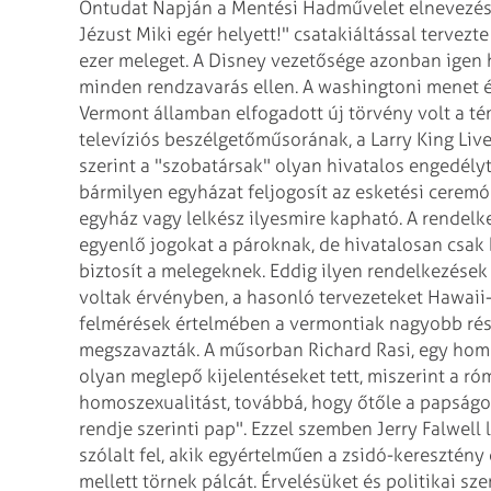
Öntudat
Napján a Mentési Hadművelet elnevezés?
Jézust Miki egér helyett!" csatakiáltással tervezt
ezer meleget. A Disney vezetősége azonban igen
minden rendzavarás ellen.
A washingtoni menet és
Vermont
államban elfogadott új törvény volt a té
televíziós beszélgetőműsorának, a Larry King Live-
szerint a "szobatársak" olyan hivatalos engedély
bármilyen egyházat feljogosít az
esketési ceremón
egyház vagy lelkész
ilyesmire kapható. A rendelke
egyenlő jogokat a pároknak, de hivatalosan csa
biztosít a melegeknek. Eddig ilyen rendelkezések
voltak érvényben, a hasonló tervezeteket
Hawaii-o
felmérések értelmében
a vermontiak nagyobb rész
megszavazták.
A műsorban Richard Rasi, egy homo
olyan meglepő kijelentéseket tett, miszerint a ró
homoszexualitást, továbbá, hogy őtőle a papságo
rendje szerinti pap".
Ezzel szemben Jerry Falwell
szólalt
fel, akik egyértelműen a zsidó-keresztény
mellett törnek pálcát. Érvelésüket és politikai sz