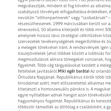
megválasztják, mindent el fog követni az alkalm
szabályozó törvények elfogadtatása érdekében, é
nevükön "otthonpartnerek" vagy
"szobatársak" –
részesülhessenek.
1999 márciusában került sor a
elnevezésű, 50 államra kiterjedő és több mint 3
amelynek hosszú távú stratégiai célkitűzései közé
szervezetek tevékenységének megerősítése és
ös
a melegek törekvései
iránt. A rendezvények igen v
összejövetelek (ahol többek között a lobbizás fort
megmozdulások akkora tömegeket vonzanak, hog
figyelmét. Több cég tárgyalásokat kezdett
a meleg
feltételek javításáról.
Miki egér barátai
Az orlandói
Öntudata Napjának.
Republikánus körök több ízbe
birodalmat azért, mert előszeretettel alkalmaz m
kiterjeszti a homoszexuális párokra is. A magukat
egyre nyíltabban adnak hangot azon törekvésükn
hagyományos fogalmát. Republikánus és
kereszté
többször támadták az
állítólag a családokért, a