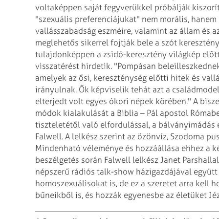
voltaképpen saját fegyverükkel próbálják kiszorí
"szexuális preferenciájukat" nem
morális, hanem k
vallásszabadság eszméire, valamint az állam és 
meglehetős sikerrel fojtják bele a szót keresztény
tulajdonképpen a zsidó-keresztény világkép
előt
visszatérést hirdetik.
"Pompásan beleilleszkednek 
amelyek
az ősi, kereszténység előtti hitek és va
irányulnak. Ők képviselik tehát azt a családmodel
elterjedt volt egyes ókori népek
körében."
A bisze
módok kialakulását a
Biblia – Pál apostol Rómabe
tiszteletétől való elfordulással, a bálványimádás
Falwell. A lelkész szerint az özönvíz, Szodoma
pus
Mindenható véleménye és
hozzáállása ehhez a ké
beszélgetés
során Falwell lelkész Janet Parshalla
népszerű rádiós talk-show házigazdájával együt
homoszexuálisokat is, de ez a szeretet arra kell h
bűneikből is, és hozzák egyenesbe az
életüket Jéz