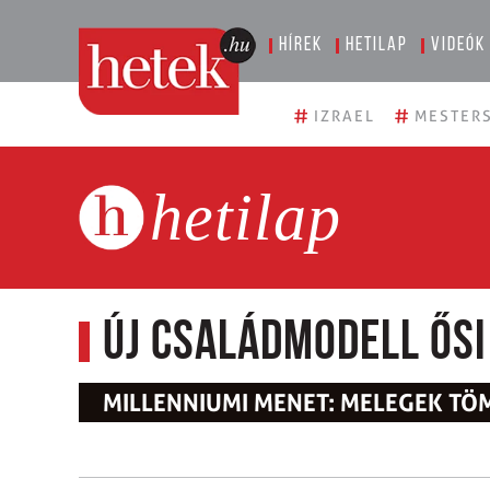
Hírek
Hetilap
Videók
#
#
IZRAEL
MESTERS
hetilap
Új családmodell ősi
MILLENNIUMI MENET: MELEGEK T