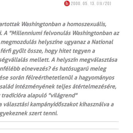
2000. 05. 13. (IV/20)
artottak Washingtonban a homoszexuális,
ai. A "Millenniumi felvonulás Washingtonban az
 megmozdulás helyszíne ugyanaz a National
férfi gyűlt össze, hogy hitet tegyen a
ősségvállalás mellett. A helyszín megválasztása
lönfélébb elnevezés? és hatósugarú meleg
ése során félreérthetetlenül a hagyományos
 család intézményének teljes átértelmezésére,
radícióra alapuló "világrend"
 választási kampányidőszakot kihasználva a
igyekeznek szert tenni.