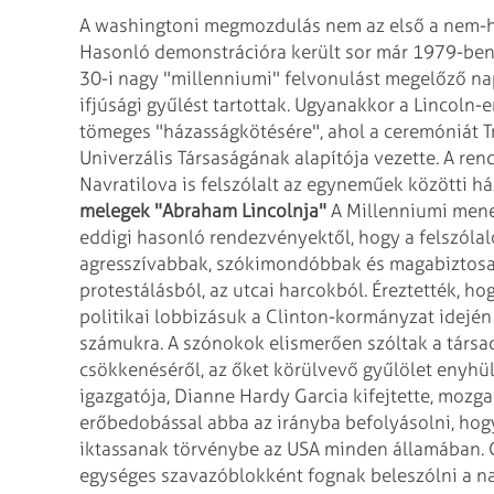
A washingtoni megmozdulás nem az első a nem-h
Hasonló demonstrációra került sor már 1979-ben
30-i nagy "millenniumi" felvonulást megelőző n
ifjúsági gyűlést tartottak.
Ugyanakkor a Lincoln-e
tömeges
"házasságkötésére", ahol a ceremóniát Tr
Univerzális Társaságának alapítója vezette. A re
Navratilova is felszólalt az egyneműek közötti
há
melegek "Abraham Lincolnja"
A Millenniumi mene
eddigi hasonló
rendezvényektől, hogy a felszóla
agresszívabbak, szókimondóbbak és magabiztosab
protestálásból, az utcai harcokból. Éreztették, ho
politikai lobbizásuk a Clinton-kormányzat idejé
számukra. A szónokok elismerően szóltak a
társa
csökkenéséről, az őket
körülvevő gyűlölet enyhül
igazgatója, Dianne Hardy Garcia kifejtette, moz
erőbedobással abba az irányba befolyásolni, hog
iktassanak törvénybe az USA minden
államában. G
egységes
szavazóblokként fognak beleszólni a nag