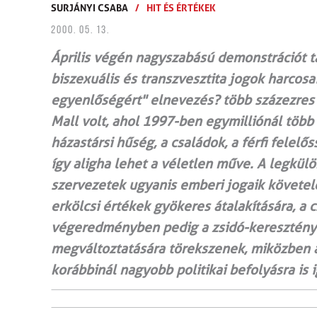
SURJÁNYI CSABA
/
HIT ÉS ÉRTÉKEK
2000. 05. 13.
Április végén nagyszabású demonstrációt t
biszexuális és transzvesztita jogok harcos
egyenlőségért" elnevezés? több százezres
Mall volt, ahol 1997-ben egymilliónál több 
házastársi hűség, a családok, a férfi felel
így aligha lehet a véletlen műve. A legkü
szervezetek ugyanis emberi jogaik követel
erkölcsi értékek gyökeres átalakítására, a
végeredményben pedig a zsidó-keresztény t
megváltoztatására törekszenek, miközben a
korábbinál nagyobb politikai befolyásra is 