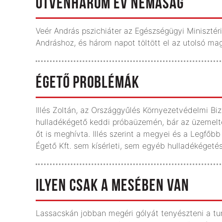
ÖTVENHÁROM ÉV NÉMASÁG
Veér András pszichiáter az Egészségügyi Miniszté
Andráshoz, és három napot töltött el az utolsó mag
ÉGETŐ PROBLÉMÁK
Illés Zoltán, az Országgyűlés Környezetvédelmi Biz
hulladékégető keddi próbaüzemén, bár az üzemelte
őt is meghívta. Illés szerint a megyei és a Legfő
Égető Kft. sem kísérleti, sem egyéb hulladékégeté
ILYEN CSAK A MESÉBEN VAN
Lassacskán jobban megéri gólyát tenyészteni a tur