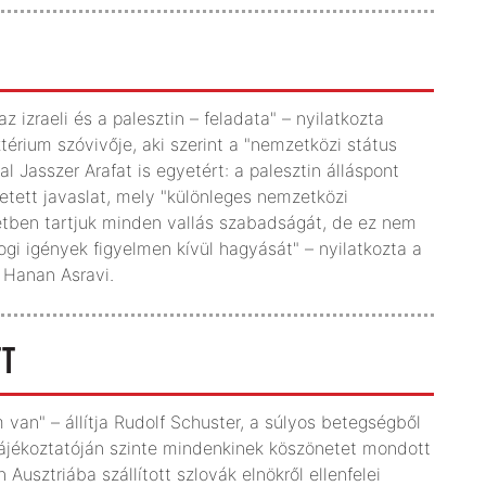
 izraeli és a palesztin – feladata" – nyilatkozta
ztérium szóvivője, aki szerint a "nemzetközi státus
l Jasszer Arafat is egyetért: a palesztin álláspont
etett javaslat, mely "különleges nemzetközi
letben tartjuk minden vallás szabadságát, de ez nem
jogi igények figyelmen kívül hagyását" – nyilatkozta a
 Hanan Asravi.
TT
van" – állítja Rudolf Schuster, a súlyos betegségből
tájékoztatóján szinte mindenkinek köszönetet mondott
 Ausztriába szállított szlovák elnökről ellenfelei