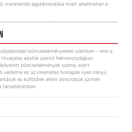
rad, maradandó agykárosodása miatt alkalmatlan a
N
élsőjobboldali bűncselekményekkel szemben – erre a
g. Hivatalos adatok szerint Németországban
 elkövetett bűncselekmények száma, ezért
b védelme és az internetes honlapok ilyen irányú
tások és külföldiek elleni atrocitások szintén
 a társadalomban.