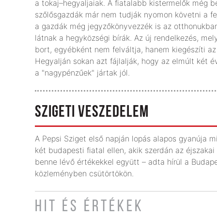
a tokaj–hegyaljaiak. A fiatalabb kistermelők még b
szőlősgazdák már nem tudják nyomon követni a fe
a gazdák még jegyzőkönyvezzék is az otthonukban 
látnak a hegyközségi bírák. Az új rendelkezés, mel
bort, egyébként nem felváltja, hanem kiegészíti a
Hegyalján sokan azt fájlalják, hogy az elmúlt két
a "nagypénzűek" jártak jól.
SZIGETI VESZEDELEM
A Pepsi Sziget első napján lopás alapos gyanúja miat
két budapesti fiatal ellen, akik szerdán az éjszaka
benne lévő értékekkel együtt – adta hírül a Budap
közleményben csütörtökön.
HIT ÉS ÉRTÉKEK