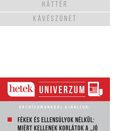
HÁTTÉR
KÁVÉSZÜNET
ARCHÍVUMUNKBÓL AJÁNLJUK:
FÉKEK ÉS ELLENSÚLYOK NÉLKÜL:
MIÉRT KELLENEK KORLÁTOK A „JÓ