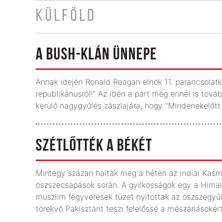
KÜLFÖLD
A BUSH-KLÁN ÜNNEPE
Annak idején Ronald Reagan elnök 11. parancsolatk
republikánusról!" Az idén a párt még ennél is tová
kerülő nagygyűlés zászlajára, hogy "Mindenekelőtt
SZÉTLŐTTÉK A BÉKÉT
Mintegy százan haltak meg a héten az indiai Kasmí
öszszecsapások során. A gyilkosságok egy a Himal
muszlim fegyveresek tüzet nyitottak az öszszegyűl
törekvő Pakisztánt teszi felelőssé a mészárlásokért