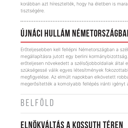
korábban azt híresztelték, hogy ha életben is ma
tisztségére.
ÚJNÁCI HULLÁM NÉMETORSZÁGBA
Erőteljesebben kell fellépni Németországban a sz
megállapításra jutott egy berlini kormánybizottsá
erőteljesen növekedett a szélsőjobboldaliak által
szükségessé válik egyes létesítmények fokozottab
megfigyelése. Az elmúlt napokban elkövetett robban
megerősítették a komolyabb fellépés iránti igényt
BELFÖLD
ELNÖKVÁLTÁS A KOSSUTH TÉREN