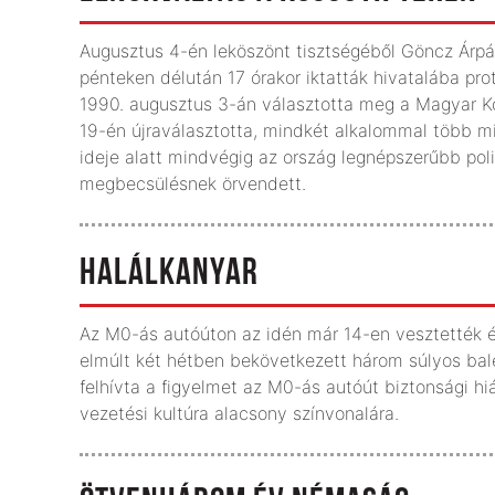
Augusztus 4-én leköszönt tisztségéből Göncz Árpád
pénteken délután 17 órakor iktatták hivatalába pro
1990. augusztus 3-án választotta meg a Magyar Kö
19-én újraválasztotta, mindkét alkalommal több mi
ideje alatt mindvégig az ország legnépszerűbb polit
megbecsülésnek örvendett.
HALÁLKANYAR
Az M0-ás autóúton az idén már 14-en vesztették él
elmúlt két hétben bekövetkezett három súlyos bales
felhívta a figyelmet az M0-ás autóút biztonsági h
vezetési kultúra alacsony színvonalára.