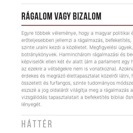
RÁGALOM VAGY BIZALOM
Egyre többek véleménye, hogy a magyar politikai 
erőteljesebben jellemzi a rágalmazás, befeketítés,
szinte uralni kezdi a közéletet. Megfigyelési ügyek
botránykönyvek. Harminchárom rágalmazási és becs
képviselők ellen két év alatt (ám a parlament egy 
az ezekre a vétségekre nem is vonatkozna). Azokna
érdekes és megrázó élettapasztalat közelről látni,
összetett és furfangos, szinte tudományos módsz
eszszé a jog oldaláról világítja meg a rágalmazás 
vizsgálódás tapasztalatait a befeketítés bibliai ő
lényegét.
HÁTTÉR