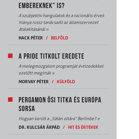
EMBEREKNEK” IS?
A szubjektív hangulatok és a racionális érvek
hiánya rossz tanácsadó az államszervezet
átalakításánál
»
HACK PÉTER
/
BELFÖLD
A PRIDE TITKOLT EREDETE
A melegmozgalom programját évtizedekkel
ezelőtt megírták
»
MORVAY PÉTER
/
KÜLFÖLD
PERGAMON ŐSI TITKA ÉS EURÓPA
SORSA
Hogyan került a „Sátán oltára” Berlinbe?
»
DR. KULCSÁR ÁRPÁD
/
HIT ÉS ÉRTÉKEK