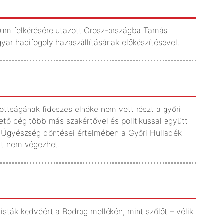
rium felkérésére utazott Orosz-országba Tamás
yar hadifogoly hazaszállításának előkészítésével.
ottságának fideszes elnöke nem vett részt a győri
tő cég több más szakértővel és politikussal együtt
bb Ügyészség döntései értelmében a Győri Hulladék
st nem végezhet.
isták kedvéért a Bodrog mellékén, mint szőlőt – vélik