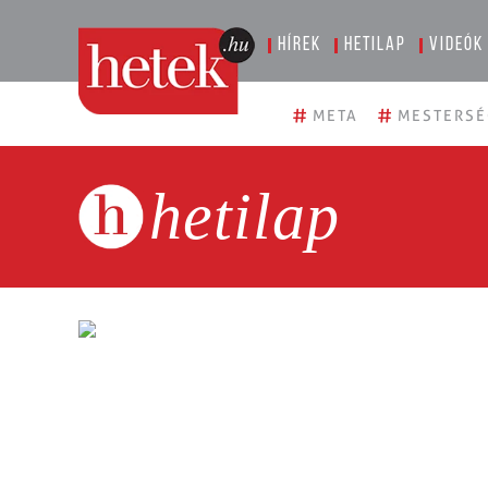
Hírek
Hetilap
Videók
#
#
META
MESTERSÉ
hetilap