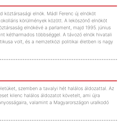
 köztársasági elnök. Mádl Ferenc új elnököt
tokolláris körülmények között. A leköszönő elnököt
ztársaság elnökévé a parlament, majd 1995. június
nt kétharmados többséggel. A távozó elnök hivatali
ikusa volt, és a nemzetközi politikai életben is nagy
etüket, szemben a tavalyi hét halálos áldozattal. Az
et kilenc halálos áldozatot követelt, ami újra
iányosságaira, valamint a Magyarországon uralkodó