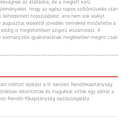
elevágnak az átállásba, de a meglett korú
jleményeket. Hogy az egész napos szőlőművelés után
felhörpintett hosszúlépést, arra nem sok esélyt
y augusztus elsejétől jövedéki termékké minősítette a
z eddig is meglehetősen szigorú elszámolást. A
 év kormányzási gyakorlatának megfelelően megint csak
t indított eljárást a III. kerületi Rendőrkapitányság
i órákban lebontottak és magukkal vittek egy sátrat a
esti Rendőr-főkapitányság sajtószolgálata