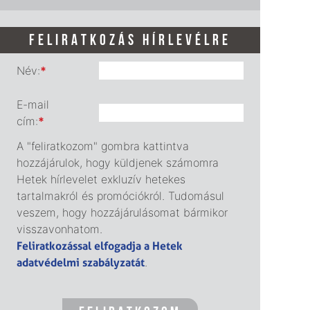
FELIRATKOZÁS HÍRLEVÉLRE
Név:
*
E-mail
cím:
*
A "feliratkozom" gombra kattintva
hozzájárulok, hogy küldjenek számomra
Hetek hírlevelet exkluzív hetekes
tartalmakról és promóciókról. Tudomásul
veszem, hogy hozzájárulásomat bármikor
visszavonhatom.
Feliratkozással elfogadja a Hetek
adatvédelmi szabályzatát
.