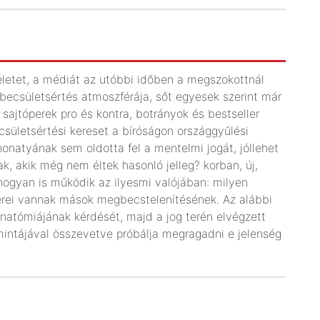
életet, a médiát az utóbbi időben a megszokottnál
 becsületsértés atmoszférája, sőt egyesek szerint már
, sajtóperek pro és kontra, botrányok és bestseller
ületsértési kereset a bíróságon országgyűlési
honatyának sem oldotta fel a mentelmi jogát, jóllehet
k, akik még nem éltek hasonló jelleg? korban, új,
 hogyan is működik az ilyesmi valójában: milyen
erei vannak mások megbecstelenítésének. Az alábbi
anatómiájának kérdését, majd a jog terén elvégzett
smintájával összevetve próbálja megragadni e jelenség