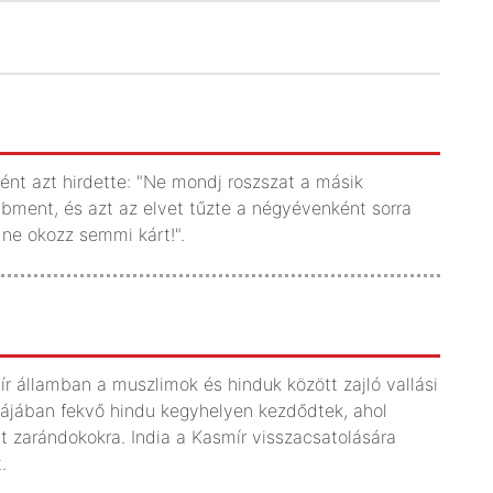
ént azt hirdette: "Ne mondj roszszat a másik
bbment, és azt az elvet tűzte a négyévenként sorra
 ne okozz semmi kárt!".
r államban a muszlimok és hinduk között zajló vallási
ájában fekvő hindu kegyhelyen kezdődtek, ahol
t zarándokokra. India a Kasmír visszacsatolására
.