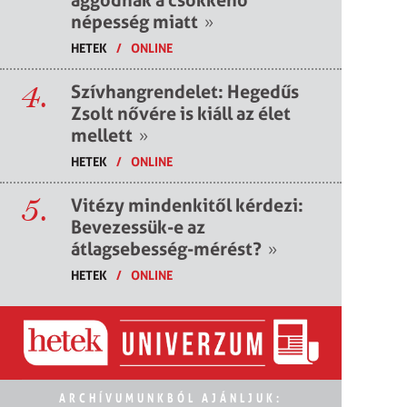
népesség miatt
»
HETEK
/
ONLINE
4.
Szívhangrendelet: Hegedűs
Zsolt nővére is kiáll az élet
mellett
»
HETEK
/
ONLINE
5.
Vitézy mindenkitől kérdezi:
Bevezessük-e az
átlagsebesség-mérést?
»
HETEK
/
ONLINE
ARCHÍVUMUNKBÓL AJÁNLJUK: