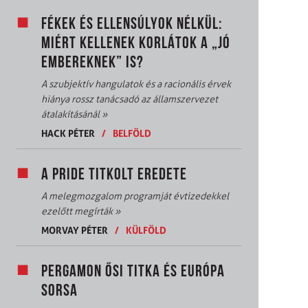
FÉKEK ÉS ELLENSÚLYOK NÉLKÜL:
MIÉRT KELLENEK KORLÁTOK A „JÓ
EMBEREKNEK” IS?
A szubjektív hangulatok és a racionális érvek
hiánya rossz tanácsadó az államszervezet
átalakításánál
»
HACK PÉTER
/
BELFÖLD
A PRIDE TITKOLT EREDETE
A melegmozgalom programját évtizedekkel
ezelőtt megírták
»
MORVAY PÉTER
/
KÜLFÖLD
PERGAMON ŐSI TITKA ÉS EURÓPA
SORSA