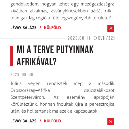
gondolkodom, hogyan lehet egy mezőgazdaságra
kiválóan alkalmas, ásványkincsekben párját ritkí­
tóan gazdag régió a föld legszegényebb területe?
LÉVAY BALÁZS
/
KÜLFÖLD
2023.08.11. (XXVII/32)
Mi a terve Putyinnak
Afrikával?
2023. 08. 09.
Július végén rendezték meg a második
Oroszország–Afrika csúcstalálkozót
Szentpéterváron. Az esemény aprópóján
körülnéztünk, honnan indultak újra a peresztrojka
után, és hol tartanak ma ezek a kapcsolatok.
LÉVAY BALÁZS
/
KÜLFÖLD