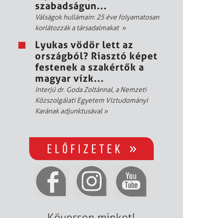
szabadságun...
Válságok hullámain: 25 éve folyamatosan
korlátozzák a társadalmakat
»
Lyukas vödör lett az
országból? Riasztó képet
festenek a szakértők a
magyar vízk...
Interjú dr. Goda Zoltánnal, a Nemzeti
Közszolgálati Egyetem Víztudományi
Karának adjunktusával
»
Kövessen minket!