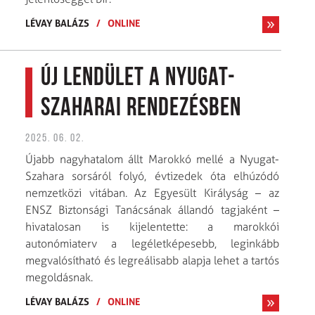
LÉVAY BALÁZS
/
ONLINE
Új lendület a nyugat-
szaharai rendezésben
2025. 06. 02.
Újabb nagyhatalom állt Marokkó mellé a Nyugat-
Szahara sorsáról folyó, évtizedek óta elhúzódó
nemzetközi vitában. Az Egyesült Királyság – az
ENSZ Biztonsági Tanácsának állandó tagjaként –
hivatalosan is kijelentette: a marokkói
autonómiaterv a legéletképesebb, leginkább
megvalósítható és legreálisabb alapja lehet a tartós
megoldásnak.
LÉVAY BALÁZS
/
ONLINE