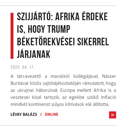
Szijjártó: Afrika érdeke
is, hogy Trump
béketörekvései sikerrel
járjanak
2025. 04. 17.
A tárcavezető a marokkói kollégájával, Nászer
Buritával közös sajtótájékoztatóján rámutatott, hogy
az ukrajnai háborúnak Európa mellett Afrika is a
vesztesei közé tartozik, az egekbe szökő infláció
mindkét kontinenst súlyos kihívások elé állította.
LÉVAY BALÁZS
/
ONLINE