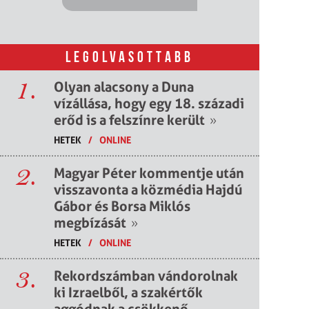
LEGOLVASOTTABB
1.
Olyan alacsony a Duna
vízállása, hogy egy 18. századi
erőd is a felszínre került
»
HETEK
/
ONLINE
2.
Magyar Péter kommentje után
visszavonta a közmédia Hajdú
Gábor és Borsa Miklós
megbízását
»
HETEK
/
ONLINE
3.
Rekordszámban vándorolnak
ki Izraelből, a szakértők
aggódnak a csökkenő