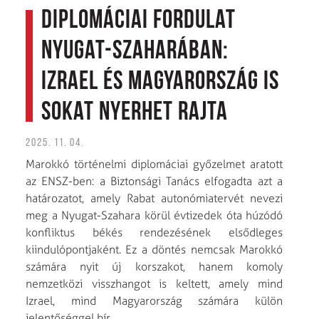
Diplomáciai fordulat
Nyugat-Szaharában:
Izrael és Magyarország is
sokat nyerhet rajta
2025. 11. 04.
Marokkó történelmi diplomáciai győzelmet aratott
az ENSZ-ben: a Biztonsági Tanács elfogadta azt a
határozatot, amely Rabat autonómiatervét nevezi
meg a Nyugat-Szahara körül évtizedek óta húzódó
konfliktus békés rendezésének elsődleges
kiindulópontjaként. Ez a döntés nemcsak Marokkó
számára nyit új korszakot, hanem komoly
nemzetközi visszhangot is keltett, amely mind
Izrael, mind Magyarország számára külön
jelentőséggel bír.