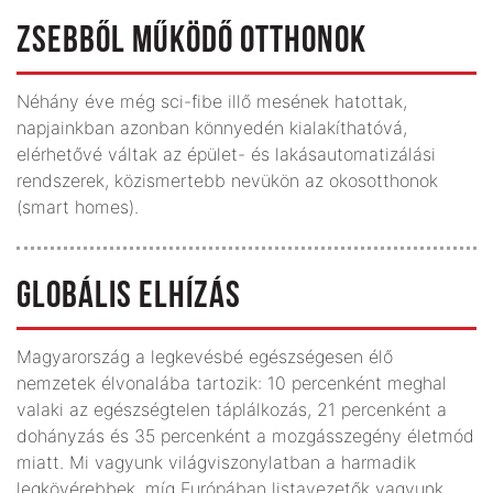
ZSEBBŐL MŰKÖDŐ OTTHONOK
Néhány éve még sci-fibe illő mesének hatottak,
napjainkban azonban könnyedén kialakíthatóvá,
elérhetővé váltak az épület- és lakásautomatizálási
rendszerek, közismertebb nevükön az okosotthonok
(smart homes).
GLOBÁLIS ELHÍZÁS
Magyarország a legkevésbé egészségesen élő
nemzetek élvonalába tartozik: 10 percenként meghal
valaki az egészségtelen táplálkozás, 21 percenként a
dohányzás és 35 percenként a mozgásszegény életmód
miatt. Mi vagyunk világviszonylatban a harmadik
legkövérebbek, míg Európában listavezetők vagyunk