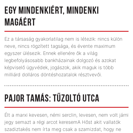
EGY MINDENKIÉRT, MINDENKI
MAGÁÉRT
Ez a társaság gyakorlatilag nem is létezik: nincs külön
neve, nincs rögzített tagsága, és évente maximum
egyszer ülésezik. Ennek ellenére ők a világ
legbefolyásosabb bankházainak dolgozó és azokat
képviselő ügyvédek, jogászok, akik maguk is több
milliárd dolláros döntéshozatalok résztvevői.
PAJOR TAMÁS: TŰZOLTÓ UTCA
Élt a marxi kevesen, némi serclin, levesen, nem volt járni
jegy semazt a régi arcot keresemA Hőst akit vallatók
szadiztakés nem írta meg csak a szamizdat, hogy ne