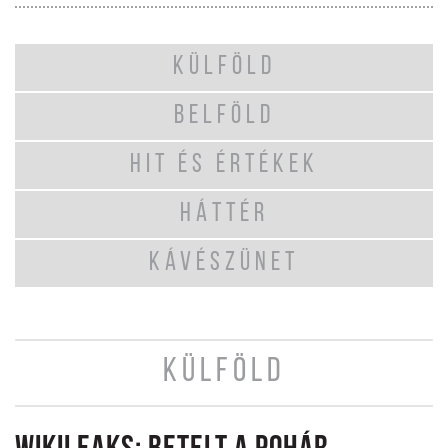
KÜLFÖLD
BELFÖLD
HIT ÉS ÉRTÉKEK
HÁTTÉR
KÁVÉSZÜNET
KÜLFÖLD