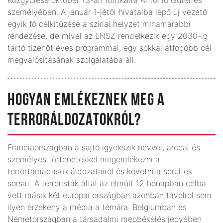
személyében. A január 1-jétől hivatalba lépő új vezető
egyik fő célkitűzése a szíriai helyzet mihamarabbi
rendezése, de mivel az ENSZ rendelkezik egy 2030-ig
tartó tizenöt éves programmal, egy sokkal átfogóbb cél
megvalósításának szolgálatába áll.
HOGYAN EMLÉKEZNEK MEG A
TERRORÁLDOZATOKRÓL?
Franciaországban a sajtó igyekszik névvel, arccal és
személyes történetekkel megemlékezni a
terrortámadások áldozatairól és követni a sérültek
sorsát. A terroristák által az elmúlt 12 hónapban célba
vett másik két európai országban azonban távolról sem
ilyen érzékeny a média a témára. Belgiumban és
Németországban a társadalmi megbékélés jegyében