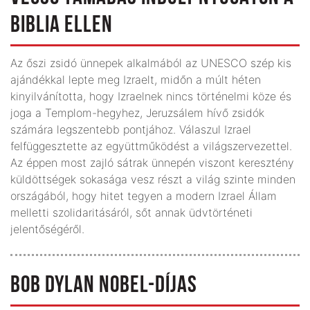
BIBLIA ELLEN
Az őszi zsidó ünnepek alkalmából az UNESCO szép kis
ajándékkal lepte meg Izraelt, midőn a múlt héten
kinyilvánította, hogy Izraelnek nincs történelmi köze és
joga a Templom-hegyhez, Jeruzsálem hívő zsidók
számára legszentebb pontjához. Válaszul Izrael
felfüggesztette az együttműködést a világszervezettel.
Az éppen most zajló sátrak ünnepén viszont keresztény
küldöttségek sokasága vesz részt a világ szinte minden
országából, hogy hitet tegyen a modern Izrael Állam
melletti szolidaritásáról, sőt annak üdvtörténeti
jelentőségéről.
BOB DYLAN NOBEL-DÍJAS