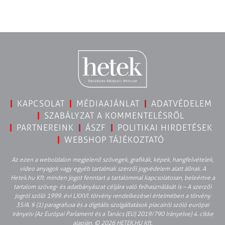
KAPCSOLAT
MÉDIAAJÁNLAT
ADATVÉDELEM
SZABÁLYZAT A KOMMENTELÉSRŐL
PARTNEREINK
ÁSZF
POLITIKAI HIRDETÉSEK
WEBSHOP TÁJÉKOZTATÓ
Az ezen a weboldalon megjelenő szövegek, grafikák, képek, hangfelvételek,
video anyagok vagy egyéb tartalmak szerzői jogvédelem alatt állnak. A
Hetek.hu Kft. minden jogot fenntart a tartalommal kapcsolatosan, beleértve a
tartalom szöveg- és adatbányászat céljára való felhasználását is – A szerzői
jogról szóló 1999. évi LXXVI. törvény rendelkezései értelmében a törvény
35/A. § (1) paragrafusa és a digitális szolgáltatások piacairól szóló európai
irányelv (Az Európai Parlament és a Tanács (EU) 2019/790 Irányelve) 4. cikke
alapján. © 2026 HETEK.HU Kft.