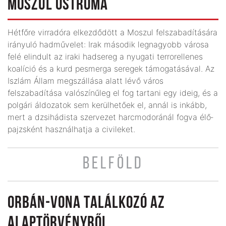
MOSZUL OSTROMA
Hétfőre virradóra elkezdődött a Moszul felszabadítására
irányuló hadművelet: Irak második legnagyobb városa
felé elindult az iraki hadsereg a nyugati terrorellenes
koa­líció és a kurd pesmerga seregek támogatásával. Az
Iszlám Állam megszállása alatt lévő város
felszabadítása valószínűleg el fog tartani egy ideig, és a
polgári áldozatok sem kerülhetőek el, annál is inkább,
mert a dzsihádista szervezet harcmodoránál fogva élő­
pajzsként használhatja a civileket.
BELFÖLD
ORBÁN-VONA TALÁLKOZÓ AZ
ALAPTÖRVÉNYRŐL