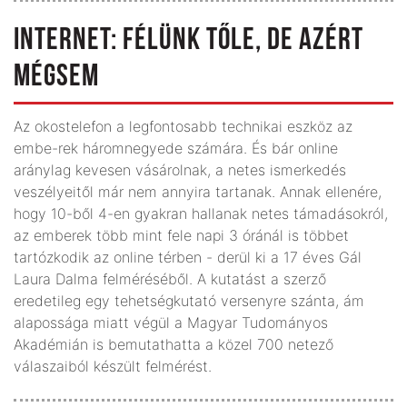
INTERNET: FÉLÜNK TŐLE, DE AZÉRT
MÉGSEM
Az okostelefon a legfontosabb technikai eszköz az
embe-rek háromnegyede számára. És bár online
aránylag kevesen vásárolnak, a netes ismerkedés
veszélyeitől már nem annyira tartanak. Annak ellenére,
hogy 10-ből 4-en gyakran hallanak netes támadásokról,
az emberek több mint fele napi 3 óránál is többet
tartózkodik az online térben - derül ki a 17 éves Gál
Laura Dalma felméréséből. A kutatást a szerző
eredetileg egy tehetségkutató versenyre szánta, ám
alapossága miatt végül a Magyar Tudományos
Akadémián is bemutathatta a közel 700 netező
válaszaiból készült felmérést.