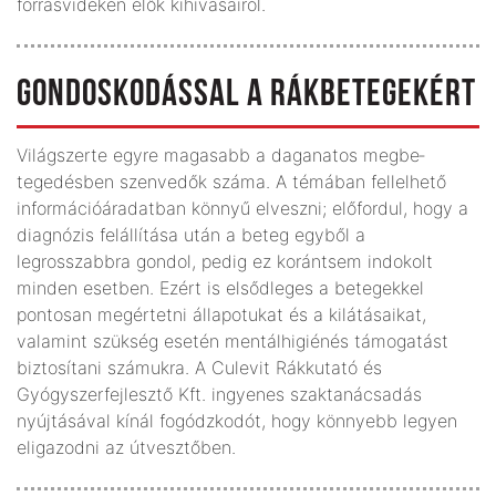
forrásvidékén élők kihívásairól.
GONDOSKODÁSSAL A RÁKBETEGEKÉRT
Világszerte egyre magasabb a daganatos meg­be­
tegedésben szenvedők száma. A témában fellelhető
információáradatban könnyű elveszni; előfordul, hogy a
diagnózis felállítása után a beteg egyből a
legrosszabbra gondol, pedig ez korántsem indokolt
minden esetben. Ezért is elsődleges a betegekkel
pontosan megértetni állapotukat és a kilátásaikat,
valamint szükség esetén mentálhigiénés támogatást
biztosítani számukra. A Culevit Rákkutató és
Gyógyszerfejlesztő Kft. ingyenes szaktanácsadás
nyújtásával kínál fogódzkodót, hogy könnyebb legyen
eligazodni az út­vesztőben.