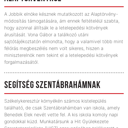
A Jobbik elnöke késznek mutatkozott az Alaptörvény-
módosítás támogatására, ám ennek feltételéül szabta,
hogy azonnal állítsák le a letelepedési kötvények
árusítását. Vona Gábor a találkozó utáni
sajtótájékoztatón elmondta, hogy a valamivel több mint
félórás megbeszélés nem volt sikeres, hiszen a
miniszterelnök nem tekint el a letelepedési kötvények
forgalmazásától.
SEGÍTSÉG SZENTÁBRAHÁMNAK
Székelykeresztúr környékén számos kistelepülés
található, de csak Szentábrahámban van iskola, amely
Benedek Elek nevét vette fel. A kis iskola komoly napi
gondokkal küzd. Munkatársunk a Hit Gyülekezete