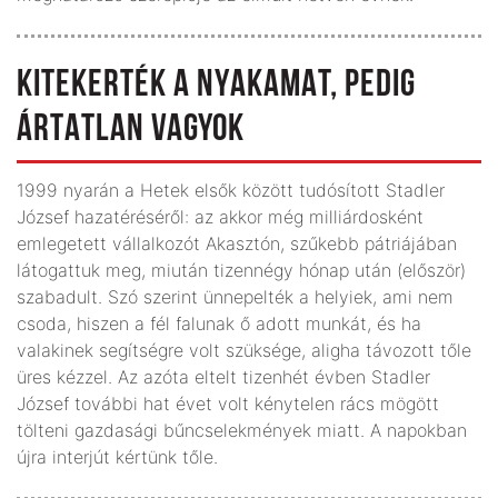
KITEKERTÉK A NYAKAMAT, PEDIG
ÁRTATLAN VAGYOK
1999 nyarán a Hetek elsők között tudósított Stadler
József hazatéréséről: az akkor még milliárdosként
emlegetett vállalkozót Akasztón, szűkebb pátriájában
látogattuk meg, miután tizennégy hónap után (először)
szabadult. Szó szerint ünnepelték a helyiek, ami nem
csoda, hiszen a fél falunak ő adott munkát, és ha
valakinek segítségre volt szüksége, aligha távozott tőle
üres kézzel. Az azóta eltelt tizenhét évben Stadler
József további hat évet volt kénytelen rács mögött
tölteni gazdasági bűncselekmények miatt. A napokban
újra interjút kértünk tőle.