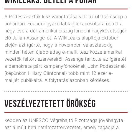
WIKILEAKS: BETELT A POHÁR
A Podesta-akták kiszivárogtatása volt az utolsó csepp a
pohárban. Ecuador gyakorlatilag lekapcsolta a netről a
négy éve a dél-amerikai ország londoni nagykövetségén
élő Julian Assange-ot. A WikiLeaks alapítója október
elején azt ígérte, hogy a novemberi választásokig
minden héten újabb adag e-mailt tesz közzé amerikai
vezetők feltört szervereiről. Assange tartotta az ígéretét:
a demokrata párt kampányfőnökének, John Podestának
(képünkön Hillary Clintonnal) több mint 12 ezer e-
mailjét publikálta. A folytatás azonban kérdéses.
VESZÉLYEZTETETT ÖRÖKSÉG
Kedden az UNESCO Végrehajtó Bizottsága jóváhagyta
azt a múlt heti határozattervezetet, amely tagadja a