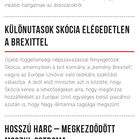
inkább hallgatnak az áldozatokról.
KÜLÖNUTASOK SKÓCIA ELÉGEDETLEN
A BREXITTEL
Újabb függetlenségi népszavazással fenyege­tőzik
Skócia, amennyiben a brit kormány a „ke­mény Brexitet”,
vagyis az Európai Unióval való radikális szakítást
választja. A skót első miniszter azt is közölte, hogy
Skócia keresi a lehetőségeket arra, hogy megőrizze
hozzáférését az Európai Unió egységes belső piacához
azután is, hogy Nagy-Britannia tagsága meg­szűnt.
HOSSZÚ HARC – MEGKEZDŐDÖTT