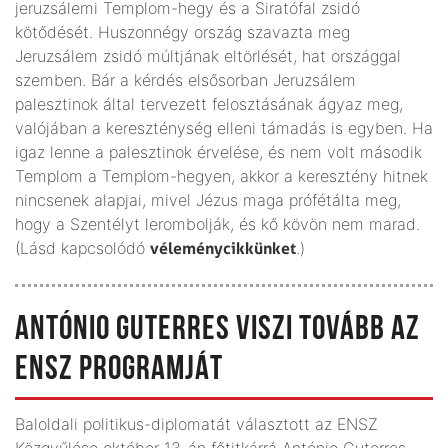
jeruzsálemi Templom-hegy és a Siratófal zsidó
kötődését. Huszonnégy ország szavazta meg
Jeruzsálem zsidó múltjának eltörlését, hat országgal
szemben. Bár a kérdés elsősorban Jeruzsálem
palesztinok által tervezett felosztásának ágyaz meg,
valójában a kereszténység elleni támadás is egyben. Ha
igaz lenne a palesztinok érvelése, és nem volt második
Templom a Templom-hegyen, akkor a keresztény hitnek
nincsenek alapjai, mivel Jézus maga prófétálta meg,
hogy a Szentélyt lerombolják, és kő kövön nem marad.
(Lásd kapcsolódó
véleménycikkünket
.)
ANTÓNIO GUTERRES VISZI TOVÁBB AZ
ENSZ PROGRAMJÁT
Baloldali politikus-diplomatát választott az ENSZ
Közgyűlése október 13-án főtitkárrá António Guterres