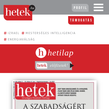
Profil
Támogatás
#
#
IZRAEL
MESTERSÉGES INTELLIGENCIA
#
ENERGIAVÁLSÁG
hetilap