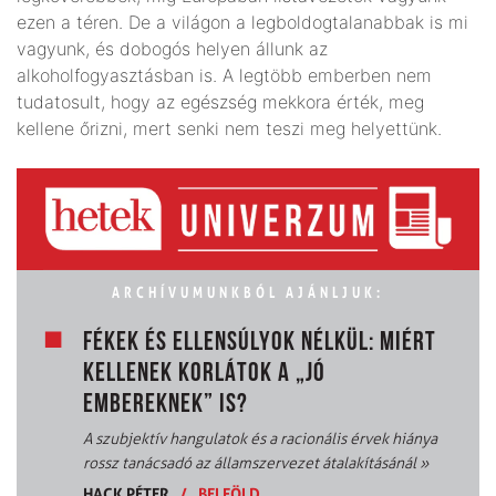
ezen a téren. De a világon a legboldogtalanabbak is mi
vagyunk, és dobogós helyen állunk az
alkoholfogyasztásban is. A legtöbb emberben nem
tudatosult, hogy az egészség mekkora érték, meg
kellene őrizni, mert senki nem teszi meg helyettünk.
ARCHÍVUMUNKBÓL AJÁNLJUK:
FÉKEK ÉS ELLENSÚLYOK NÉLKÜL: MIÉRT
KELLENEK KORLÁTOK A „JÓ
EMBEREKNEK” IS?
A szubjektív hangulatok és a racionális érvek hiánya
rossz tanácsadó az államszervezet átalakításánál
»
HACK PÉTER
/
BELFÖLD