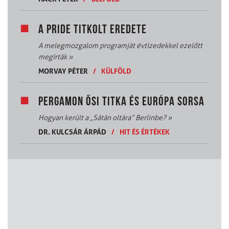
A PRIDE TITKOLT EREDETE
A melegmozgalom programját évtizedekkel ezelőtt
megírták
»
MORVAY PÉTER
/
KÜLFÖLD
PERGAMON ŐSI TITKA ÉS EURÓPA SORSA
Hogyan került a „Sátán oltára” Berlinbe?
»
DR. KULCSÁR ÁRPÁD
/
HIT ÉS ÉRTÉKEK