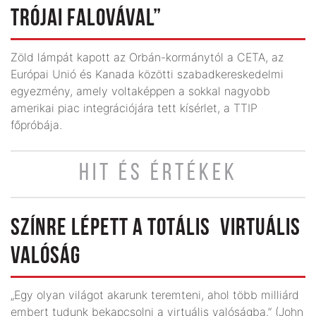
TRÓJAI FALOVÁVAL”
Zöld lámpát kapott az Orbán-kormánytól a CETA, az
Európai Unió és Kanada közötti szabad­kereskedelmi
egyezmény, amely voltaképpen a sokkal nagyobb
amerikai piac integrációjára tett kísérlet, a TTIP
főpróbája.
HIT ÉS ÉRTÉKEK
SZÍNRE LÉPETT A TOTÁLIS VIRTUÁLIS
VALÓSÁG
„Egy olyan világot akarunk teremteni, ahol több milliárd
embert tudunk bekapcsolni a virtuális valóságba.” (John