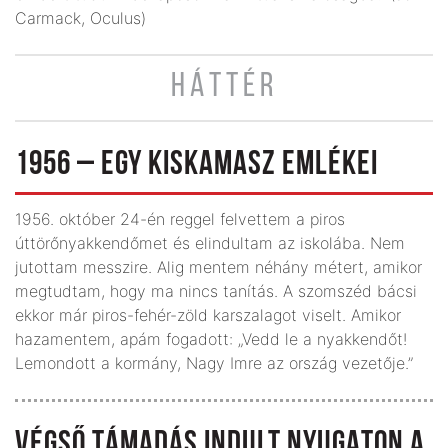
Carmack, Oculus)
HÁTTÉR
1956 – EGY KISKAMASZ EMLÉKEI
1956. október 24-én reggel felvettem a piros
úttörőnyakkendőmet és elindultam az iskolába. Nem
jutottam messzire. Alig mentem néhány métert, amikor
megtudtam, hogy ma nincs tanítás. A szomszéd bácsi
ekkor már piros-fehér-zöld karszalagot viselt. Amikor
hazamentem, apám fogadott: „Vedd le a nyakkendőt!
Lemondott a kormány, Nagy Imre az ország vezetője.”
VÉGSŐ TÁMADÁS INDULT NYUGATON A