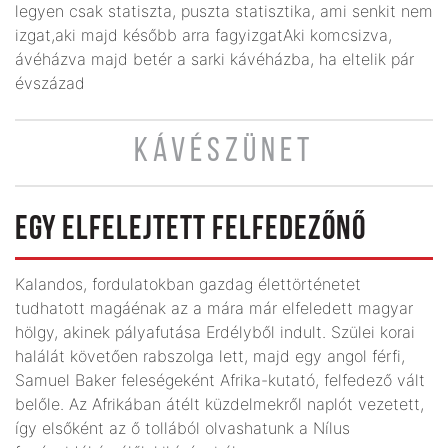
legyen csak statiszta, puszta statisztika, ami senkit nem
izgat,aki majd később arra fagyizgatAki komcsizva,
ávéházva majd betér a sarki kávéházba, ha eltelik pár
évszázad
KÁVÉSZÜNET
EGY ELFELEJTETT FELFEDEZŐNŐ
Kalandos, fordulatokban gazdag élettörténetet
tudhatott magáénak az a mára már elfeledett magyar
hölgy, akinek pályafutása Erdélyből indult. Szülei korai
halálát követően rabszolga lett, majd egy angol férfi,
Samuel Baker feleségeként Afrika-kutató, felfedező vált
belőle. Az Afrikában átélt küzdelmekről naplót vezetett,
így elsőként az ő tollából olvashatunk a Nílus