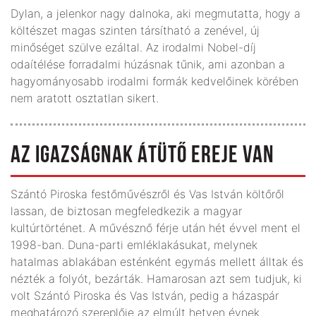
Dylan, a jelenkor nagy dalnoka, aki megmutatta, hogy a
költészet magas szinten társítható a zenével, új
minőséget szülve ezáltal. Az irodalmi Nobel-díj
odaítélése forradalmi húzásnak tűnik, ami azonban a
hagyományosabb irodalmi formák kedvelőinek körében
nem aratott osztatlan sikert.
AZ IGAZSÁGNAK ÁTÜTŐ EREJE VAN
Szántó Piroska festőművészről és Vas István költőről
lassan, de biztosan megfeledkezik a magyar
kultúrtörténet. A művésznő férje után hét évvel ment el
1998-ban. Duna-parti emléklakásukat, melynek
hatalmas ablakában esténként egymás mellett álltak és
nézték a folyót, bezárták. Hamarosan azt sem tudjuk, ki
volt Szántó Piroska és Vas István, pedig a házaspár
meghatározó szereplője az elmúlt hetven évnek.