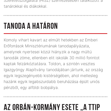
Szeretetszolgálata (HISZ) szervezésében találkozott a
tanárokkal és diákokkal.
TANODA A HATÁRON
Komoly vihart kavart az elmúlt hetekben az Emberi
Erőforrások Minisztériumának tanodapályázata,
amelynek nyertesei közül hiányzik a nagy múltú
tanodák zöme, ellenben elit iskolák 30 millió forintot
kaptak felzárkóztatásra. Toldon, a szintén vesztes
Igazgyöngy Alapítvány tanodájában jártunk, az ország
egyik legszegényebb kistér­ségében, ahol mellesleg
hazánk egyik leg­abszurdabb beruházása épült uniós
pénzből, egy alföldi bobpálya.
AZ ORBÁN-KORMÁNY ESETE „A TTIP