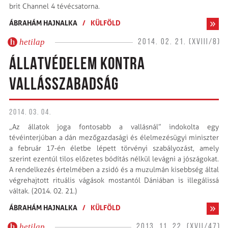
brit Channel 4 tévécsatorna.
ÁBRAHÁM HAJNALKA
/
KÜLFÖLD
hetilap
2014. 02. 21. (XVIII/8)
ÁLLATVÉDELEM KONTRA
VALLÁSSZABADSÁG
2014. 03. 04.
„Az állatok joga fontosabb a vallásnál” indokolta egy
tévéinterjúban a dán mezőgazdasági és élelmezésügyi miniszter
a február 17-én életbe lépett törvényi szabályozást, amely
szerint ezentúl tilos előzetes bódítás nélkül levágni a jószágokat.
A rendelkezés értelmében a zsidó és a muzulmán kisebbség által
végrehajtott rituális vágások mostantól Dániában is illegálissá
váltak. (2014. 02. 21.)
ÁBRAHÁM HAJNALKA
/
KÜLFÖLD
hetilap
2013. 11. 22. (XVII/47)