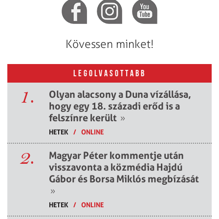
Kövessen minket!
LEGOLVASOTTABB
1.
Olyan alacsony a Duna vízállása,
hogy egy 18. századi erőd is a
felszínre került
»
HETEK
/
ONLINE
2.
Magyar Péter kommentje után
visszavonta a közmédia Hajdú
Gábor és Borsa Miklós megbízását
»
HETEK
/
ONLINE