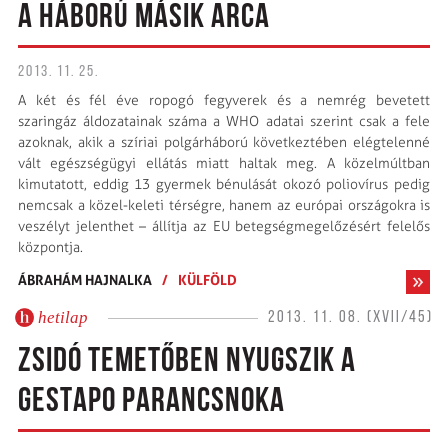
A HÁBORÚ MÁSIK ARCA
2013. 11. 25.
A két és fél éve ropogó fegyverek és a nemrég bevetett
szaringáz áldozatainak száma a WHO adatai szerint csak a fele
azoknak, akik a szíriai polgárháború következtében elégtelenné
vált egészségügyi ellátás miatt haltak meg. A közelmúltban
kimutatott, eddig 13 gyermek bénulását okozó poliovírus pedig
nemcsak a közel-keleti térségre, hanem az európai országokra is
veszélyt jelenthet – állítja az EU beteg­ség­megelőzésért felelős
központja.
ÁBRAHÁM HAJNALKA
/
KÜLFÖLD
hetilap
2013. 11. 08. (XVII/45)
ZSIDÓ TEMETŐBEN NYUGSZIK A
GESTAPO PARANCSNOKA