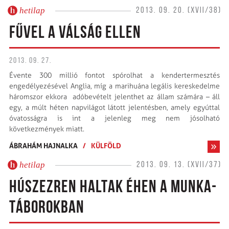
hetilap
2013. 09. 20. (XVII/38)
FŰVEL A VÁLSÁG ELLEN
2013. 09. 27.
Évente 300 millió fontot spórolhat a kendertermesztés
engedélyezésével Anglia, míg a marihuána legális kereskedelme
háromszor ekkora adóbevételt jelenthet az állam számára – áll
egy, a múlt héten napvilágot látott jelentésben, amely egyúttal
óvatosságra is int a jelenleg meg nem jósolható
következmények miatt.
ÁBRAHÁM HAJNALKA
/
KÜLFÖLD
hetilap
2013. 09. 13. (XVII/37)
HÚSZEZREN HALTAK ÉHEN A MUNKA­
TÁBOROKBAN