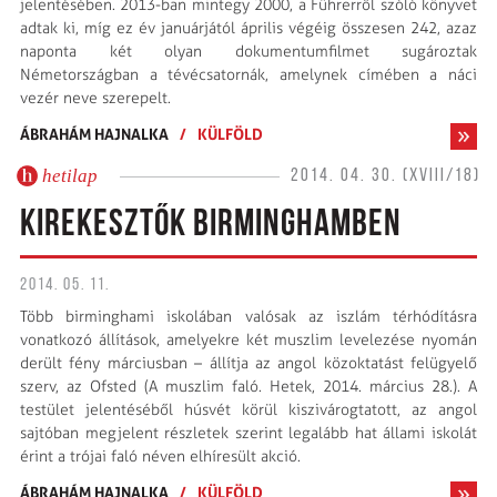
jelentésében. 2013-ban mintegy 2000, a Führerről szóló könyvet
adtak ki, míg ez év januárjától április végéig összesen 242, azaz
naponta két olyan dokumentumfilmet sugároztak
Németországban a tévécsatornák, amelynek címében a náci
vezér neve szerepelt.
ÁBRAHÁM HAJNALKA
/
KÜLFÖLD
hetilap
2014. 04. 30. (XVIII/18)
KIREKESZTŐK BIRMINGHAMBEN
2014. 05. 11.
Több birminghami iskolában valósak az iszlám térhódításra
vonatkozó állítások, amelyekre két muszlim levelezése nyomán
derült fény márciusban – állítja az angol közoktatást felügyelő
szerv, az Ofsted (A muszlim faló. Hetek, 2014. március 28.). A
testület jelentéséből húsvét körül kiszivárogtatott, az angol
sajtóban megjelent részletek szerint legalább hat állami iskolát
érint a trójai faló néven elhíresült akció.
ÁBRAHÁM HAJNALKA
/
KÜLFÖLD