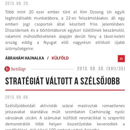
2013. 09. 20.
Több mint 20 ezer ember tűnt el Kim Dzsong Un egyik
legbrutálisabb munkatábora, a 22-es felszámolásakor, áll egy
emberi jogi csoportok által készített friss jelentésben.
Disszidensek és a börtöntáborok egykori túlélőinek beszámolói,
valamint műholdfelvételek alapján derült fény a távol-keleti
ország eddig a Nyugat elől nagyrészt eltitkolt újabb
szörnyűségeire.
ÁBRAHÁM HAJNALKA
/
KÜLFÖLD
hetilap
2013. 08. 30. (XVII/35)
STRATÉGIÁT VÁLTOTT A SZÉLSŐJOBB
2013. 09. 06.
Szélsőjobboldali aktivisták százai masíroztak romaellenes
jelszavakat skandálva múlt szombaton Csehország nyolc
városának utcáin. A számukat külföldi neonácikkal is szaporító
demonstrálók több helyen összetűzésbe keveredtek a