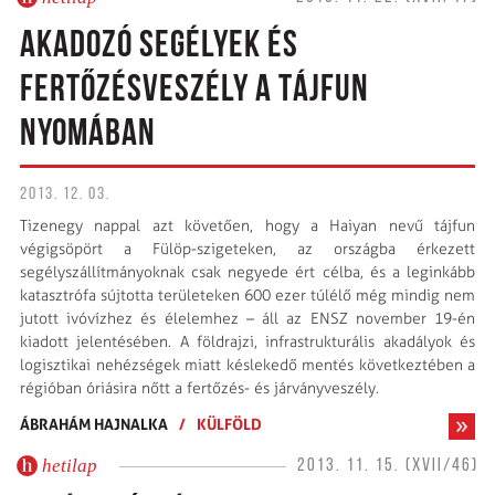
AKADOZÓ SEGÉLYEK ÉS
FERTŐZÉSVESZÉLY A TÁJFUN
NYOMÁBAN
2013. 12. 03.
Tizenegy nappal azt követően, hogy a Haiyan nevű tájfun
végigsöpört a Fülöp-szigeteken, az országba érkezett
segélyszállítmányoknak csak negyede ért célba, és a leginkább
katasztrófa sújtotta területeken 600 ezer túlélő még mindig nem
jutott ivóvízhez és élelemhez – áll az ENSZ november 19-én
kiadott jelentésében. A földrajzi, infrastrukturális akadályok és
logisztikai nehézségek miatt késlekedő mentés következtében a
régióban óriásira nőtt a fertőzés- és járványveszély.
ÁBRAHÁM HAJNALKA
/
KÜLFÖLD
hetilap
2013. 11. 15. (XVII/46)