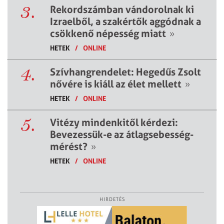
3.
Rekordszámban vándorolnak ki
Izraelből, a szakértők aggódnak a
csökkenő népesség miatt
»
HETEK
/
ONLINE
4.
Szívhangrendelet: Hegedűs Zsolt
nővére is kiáll az élet mellett
»
HETEK
/
ONLINE
5.
Vitézy mindenkitől kérdezi:
Bevezessük-e az átlagsebesség-
mérést?
»
HETEK
/
ONLINE
HIRDETÉS