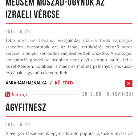
MÉGSEM MOSZAD-ÜGYNÖK AZ
IZRAELI VÉRCSE
2013. 08. 22.
Több mint két hónapos vizsgálódás után a török hatóságok
szabadon bocsátották azt az Izrael területéről érkező vörös
vércsét, amelyet kémkedés vádjával vettek őrizetbe. A zoológiai
konspiráció gondolata azonban nem első esetben merül fel a
Közel-Keleten. Korábban a madarak mellett patkányok, mókusok
és cápák is gyanúba keveredtek.
ÁBRAHÁM HAJNALKA
/
KÜLFÖLD
hetilap
2013. 08. 16. (XVII/33)
AGYFITNESZ
2013. 08. 22.
A nyugati társadalmak egyre idősödő populációjának kihívása az