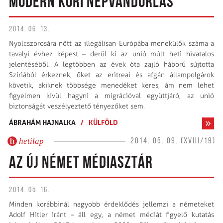
MODERN KORI NÉPVÁNDORLÁS
2014. 06. 13.
Nyolcszorosára nőtt az illegálisan Európába menekülők száma a
tavalyi évhez képest – derül ki az unió múlt heti hivatalos
jelentéséből. A legtöbben az évek óta zajló háború sújtotta
Szíriából érkeznek, őket az eritreai és afgán állampolgárok
követik, akiknek többsége menedéket keres, ám nem lehet
figyelmen kívül hagyni a migrációval együttjáró, az unió
biztonságát veszélyeztető tényezőket sem.
ÁBRAHÁM HAJNALKA
/
KÜLFÖLD
hetilap
2014. 05. 09. (XVIII/19)
AZ ÚJ NÉMET MÉDIASZTÁR
2014. 05. 16.
Minden korábbinál nagyobb érdeklődés jellemzi a németeket
Adolf Hitler iránt – áll egy, a német médiát figyelő kutatás