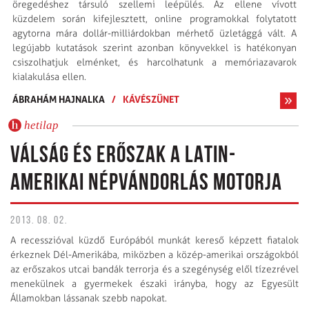
öregedéshez társuló szellemi leépülés. Az ellene vívott
küzdelem során kifejlesztett, online programokkal folytatott
agytorna mára dollár-milliárdokban mérhető üzletággá vált. A
legújabb kutatások szerint azonban könyvekkel is hatékonyan
csiszolhatjuk elménket, és harcolhatunk a memória­zavarok
kialakulása ellen.
ÁBRAHÁM HAJNALKA
/
KÁVÉSZÜNET
hetilap
VÁLSÁG ÉS ERŐSZAK A LATIN-
AMERIKAI NÉPVÁNDORLÁS MOTORJA
2013. 08. 02.
A recesszióval küzdő Európából munkát kereső képzett fiatalok
érkeznek Dél-Amerikába, miközben a közép-amerikai országokból
az erőszakos utcai bandák terrorja és a szegénység elől tízezrével
menekülnek a gyermekek északi irányba, hogy az Egyesült
Államokban lássanak szebb napokat.