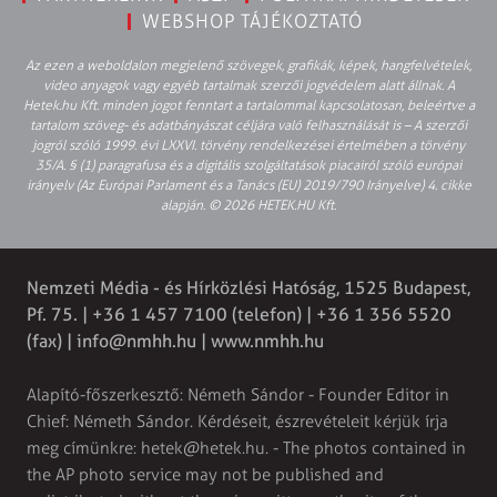
WEBSHOP TÁJÉKOZTATÓ
Az ezen a weboldalon megjelenő szövegek, grafikák, képek, hangfelvételek,
video anyagok vagy egyéb tartalmak szerzői jogvédelem alatt állnak. A
Hetek.hu Kft. minden jogot fenntart a tartalommal kapcsolatosan, beleértve a
tartalom szöveg- és adatbányászat céljára való felhasználását is – A szerzői
jogról szóló 1999. évi LXXVI. törvény rendelkezései értelmében a törvény
35/A. § (1) paragrafusa és a digitális szolgáltatások piacairól szóló európai
irányelv (Az Európai Parlament és a Tanács (EU) 2019/790 Irányelve) 4. cikke
alapján. © 2026 HETEK.HU Kft.
Nemzeti Média - és Hírközlési Hatóság, 1525 Budapest,
Pf. 75. | +36 1 457 7100 (telefon) | +36 1 356 5520
(fax) |
info@nmhh.hu
| www.nmhh.hu
Alapító-főszerkesztő: Németh Sándor - Founder Editor in
Chief: Németh Sándor. Kérdéseit, észrevételeit kérjük írja
meg címünkre:
hetek@hetek.hu
. - The photos contained in
the AP photo service may not be published and