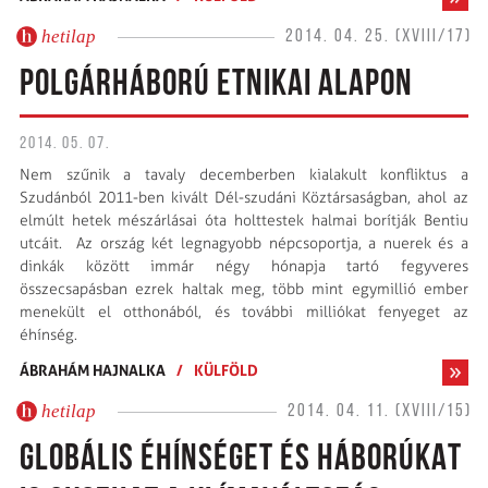
hetilap
2014. 04. 25. (XVIII/17)
POLGÁRHÁBORÚ ETNIKAI ALAPON
2014. 05. 07.
Nem szűnik a tavaly decemberben kialakult konfliktus a
Szudánból 2011-ben kivált Dél-szudáni Köztársaságban, ahol az
elmúlt hetek mészárlásai óta holttestek halmai borítják Bentiu
utcáit. Az ország két legnagyobb népcsoportja, a nuerek és a
dinkák között immár négy hónapja tartó fegyveres
összecsapásban ezrek haltak meg, több mint egymillió ember
menekült el otthonából, és további milliókat fenyeget az
éhínség.
ÁBRAHÁM HAJNALKA
/
KÜLFÖLD
hetilap
2014. 04. 11. (XVIII/15)
GLOBÁLIS ÉHÍNSÉGET ÉS HÁBORÚKAT