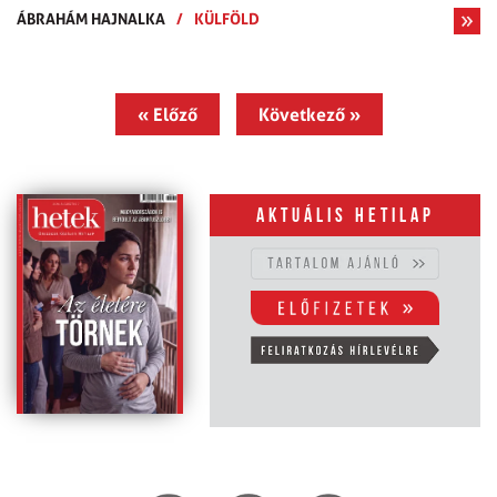
ÁBRAHÁM HAJNALKA
/
KÜLFÖLD
« Előző
Következő »
Aktuális hetilap