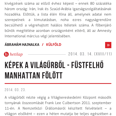
kivégzések száma az előző évhez képest – ennek 80 százaléka
három ország: Irán, Irak és Szaúd-Arábia igazságszolgáltatásának
hozadéka. Előttük, a lista élén Kína áll, amelynek adatai nem
szerepelnek a kimutatásban, noha ezres nagyságrendűre
becsülhető a végrehajtott halálos ítéletek száma. A főbenjáró
bűnök megítélése azonban országonként eltérő, áll az Amnesty
International március végi jelentésében.
ÁBRAHÁM HAJNALKA
/
KÜLFÖLD
hetilap
2014. 03. 14. (XVIII/11)
KÉPEK A VILÁGŰRBŐL - FÜSTFELHŐ
MANHATTAN FÖLÖTT
2014. 03. 23.
A világűrből nézte végig a Világkereskedelmi Központ második
tornyának összeomlását Frank Lee Culbertson 2011. szeptember
11-én. A Nemzetközi Űrállomásról készített felvételeit – a
világon elsőként – ezen a héten mutatja be teljes egészében a