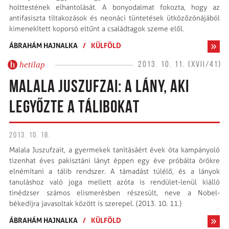
holttestének elhantolását. A bonyodalmat fokozta, hogy az
antifasiszta tiltakozások és neonáci tüntetések ütközőzónájából
kimenekített koporsó eltűnt a családtagok szeme elől.
ÁBRAHÁM HAJNALKA
/
KÜLFÖLD
hetilap
2013. 10. 11. (XVII/41)
MALALA JUSZUFZAI: A LÁNY, AKI
LEGYŐZTE A TÁLIBOKAT
2013. 10. 18.
Malala Juszufzait, a gyermekek tanításáért évek óta kampányoló
tizenhat éves pakisztáni lányt éppen egy éve próbálta örökre
elnémítani a tálib rendszer. A támadást túlélő, és a lányok
tanuláshoz való joga mellett azóta is rendület­-lenül kiálló
tinédzser számos elismerésben részesült, neve a Nobel-
békedíjra javasoltak között is szerepel. (2013. 10. 11.)
ÁBRAHÁM HAJNALKA
/
KÜLFÖLD