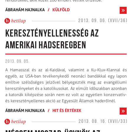
rendőrökkel, akik közel 100 embert vettek őrizetbe.
ÁBRAHÁM HAJNALKA
/
KÜLFÖLD
hetilap
2013. 09. 06. (XVII/36)
KERESZTÉNYELLENESSÉG AZ
AMERIKAI HADSEREGBEN
2013. 09. 05.
A Hamasszal és az al-Kaidával, valamint a Ku-Klux-Klannal és
egyéb, az USA-ban tevékenykedő neonáci bandákkal egy lapon
említve szélsőséges jelzővel bélyegezték meg az evangéliumi
keresztényeket és a katolikusokat. Az elmúlt időszakban azonban
a katonák kiképzése során nem ez volt az egyetlen konzervatív-
és keresztényellenes akció az Egyesült Államok haderőinél.
ÁBRAHÁM HAJNALKA
/
HIT ÉS ÉRTÉKEK
hetilap
2013. 08. 16. (XVII/33)