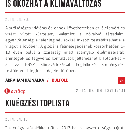
IS OKOZHAT A KLÍMAVÁLTOZÁS
2014. 04. 20.
A szélsőséges időjárás és ennek következtében az élelemért és
vízért vívott küzdelem, valamint a növekvő társadalmi
egyenlőtlenség a jelen­leginél sokkal inkább destabilizálhatja a
világot a jövőben. A globális felmelegedésnek köszönhetően 5-
10 éven belül a szárazság miatt szárnyaló élelmiszerárak,
éhínségek és fegyveres konfliktusok jellemezhetik Földünket –
áll az ENSZ Klímaváltozással Foglalkozó Kormányközi
Testületének legfrissebb jelentésében.
ÁBRAHÁM HAJNALKA
/
KÜLFÖLD
hetilap
2014. 04. 04. (XVIII/14)
KIVÉGZÉSI TOPLISTA
2014. 04. 10.
Tizennégy százalékkal nőtt a 2013-ban világszerte végrehajtott