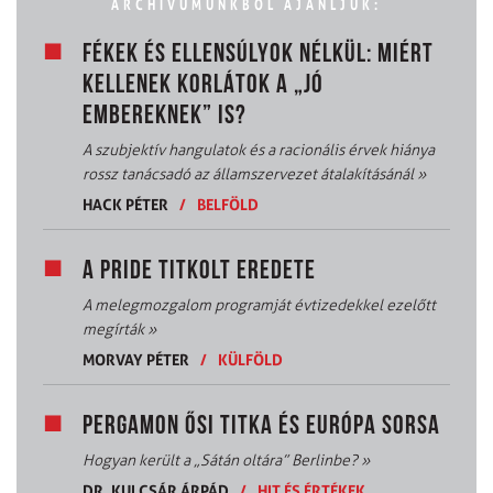
ARCHÍVUMUNKBÓL AJÁNLJUK:
FÉKEK ÉS ELLENSÚLYOK NÉLKÜL: MIÉRT
KELLENEK KORLÁTOK A „JÓ
EMBEREKNEK” IS?
A szubjektív hangulatok és a racionális érvek hiánya
rossz tanácsadó az államszervezet átalakításánál
»
HACK PÉTER
/
BELFÖLD
A PRIDE TITKOLT EREDETE
A melegmozgalom programját évtizedekkel ezelőtt
megírták
»
MORVAY PÉTER
/
KÜLFÖLD
PERGAMON ŐSI TITKA ÉS EURÓPA SORSA
Hogyan került a „Sátán oltára” Berlinbe?
»
DR. KULCSÁR ÁRPÁD
/
HIT ÉS ÉRTÉKEK