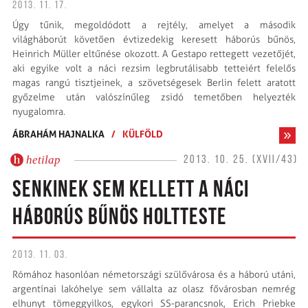
2013. 11. 17.
Úgy tűnik, megoldódott a rejtély, amelyet a második
világháborút követően évtizedekig keresett háborús bűnös,
Heinrich Müller eltűnése okozott. A Gestapo rettegett vezetőjét,
aki egyike volt a náci rezsim legbrutálisabb tetteiért felelős
magas rangú tisztjeinek, a szövetségesek Berlin felett aratott
győzelme után valószínűleg zsidó temetőben helyezték
nyugalomra.
ÁBRAHÁM HAJNALKA
/
KÜLFÖLD
hetilap
2013. 10. 25. (XVII/43)
SENKINEK SEM KELLETT A NÁCI
HÁBORÚS BŰNÖS HOLTTESTE
2013. 11. 03.
Rómához hasonlóan németországi szülővárosa és a háború utáni,
argentínai lakóhelye sem vállalta az olasz fővárosban nemrég
elhunyt tömeggyilkos, egykori SS-parancsnok, Erich Priebke