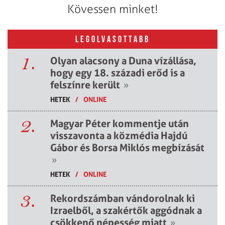
Kövessen minket!
LEGOLVASOTTABB
1.
Olyan alacsony a Duna vízállása,
hogy egy 18. századi erőd is a
felszínre került
»
HETEK
/
ONLINE
2.
Magyar Péter kommentje után
visszavonta a közmédia Hajdú
Gábor és Borsa Miklós megbízását
»
HETEK
/
ONLINE
3.
Rekordszámban vándorolnak ki
Izraelből, a szakértők aggódnak a
csökkenő népesség miatt
»