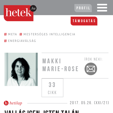
Profil
Támogatás
#
#
META
MESTERSÉGES INTELLIGENCIA
#
ENERGIAVÁLSÁG
ÍROK NEKI:
MAKKI
MARIE-ROSE
33
CIKK
hetilap
2017. 05.26. (XXI/21)