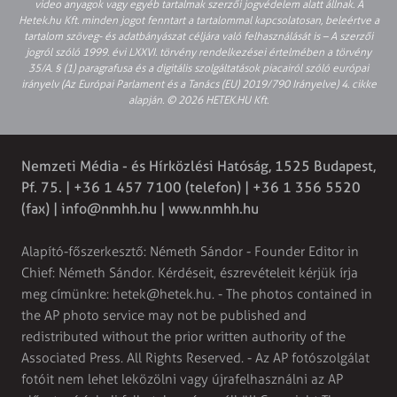
video anyagok vagy egyéb tartalmak szerzői jogvédelem alatt állnak. A
Hetek.hu Kft. minden jogot fenntart a tartalommal kapcsolatosan, beleértve a
tartalom szöveg- és adatbányászat céljára való felhasználását is – A szerzői
jogról szóló 1999. évi LXXVI. törvény rendelkezései értelmében a törvény
35/A. § (1) paragrafusa és a digitális szolgáltatások piacairól szóló európai
irányelv (Az Európai Parlament és a Tanács (EU) 2019/790 Irányelve) 4. cikke
alapján. © 2026 HETEK.HU Kft.
Nemzeti Média - és Hírközlési Hatóság, 1525 Budapest,
Pf. 75. | +36 1 457 7100 (telefon) | +36 1 356 5520
(fax) |
info@nmhh.hu
| www.nmhh.hu
Alapító-főszerkesztő: Németh Sándor - Founder Editor in
Chief: Németh Sándor. Kérdéseit, észrevételeit kérjük írja
meg címünkre:
hetek@hetek.hu
. - The photos contained in
the AP photo service may not be published and
redistributed without the prior written authority of the
Associated Press. All Rights Reserved. - Az AP fotószolgálat
fotóit nem lehet leközölni vagy újrafelhasználni az AP