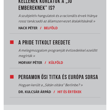
KELLENEK KORLÁTOK A „JÓ
EMBEREKNEK” IS?
A szubjektív hangulatok és a racionális érvek hiánya
rossz tanácsadó az államszervezet átalakításánál
»
HACK PÉTER
/
BELFÖLD
A PRIDE TITKOLT EREDETE
A melegmozgalom programját évtizedekkel ezelőtt
megírták
»
MORVAY PÉTER
/
KÜLFÖLD
PERGAMON ŐSI TITKA ÉS EURÓPA SORSA
Hogyan került a „Sátán oltára” Berlinbe?
»
DR. KULCSÁR ÁRPÁD
/
HIT ÉS ÉRTÉKEK