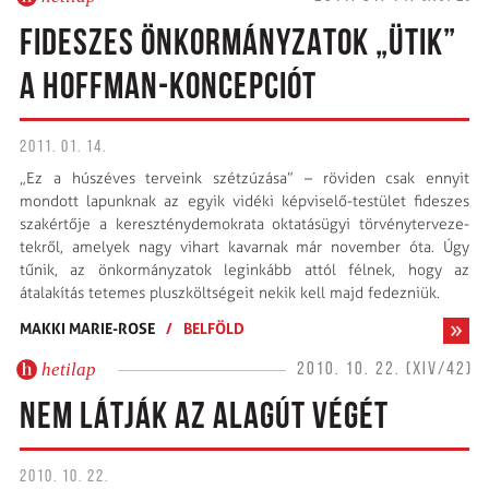
FIDESZES ÖNKORMÁNYZATOK „ÜTIK”
A HOFFMAN-KONCEPCIÓT
2011. 01. 14.
„Ez a húszéves terveink szétzúzása” – röviden csak ennyit
mondott lapunknak az egyik vidéki képviselő-testület fideszes
szakértője a kereszténydemokrata oktatásügyi törvényterveze-
tekről, amelyek nagy vihart kavarnak már november óta. Úgy
tűnik, az önkormányzatok leginkább attól félnek, hogy az
átalakítás tetemes pluszköltségeit nekik kell majd fedezniük.
MAKKI MARIE-ROSE
/
BELFÖLD
hetilap
2010. 10. 22. (XIV/42)
NEM LÁTJÁK AZ ALAGÚT VÉGÉT
2010. 10. 22.