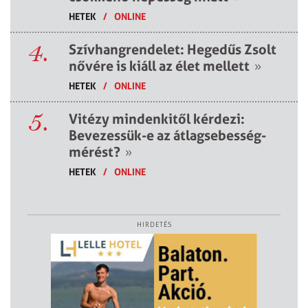
HETEK
/
ONLINE
4.
Szívhangrendelet: Hegedűs Zsolt
nővére is kiáll az élet mellett
»
HETEK
/
ONLINE
5.
Vitézy mindenkitől kérdezi:
Bevezessük-e az átlagsebesség-
mérést?
»
HETEK
/
ONLINE
HIRDETÉS