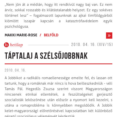
„Nem jön át a médián, hogy itt rendkívül nagy baj van. Ez nem
árvíz, sokkal rosszabb és kilátástalanabb helyzet. Ez egy sokéves
történet lesz” – fogalmazott lapunknak az ajkai timföldgyárból
kiömlött iszapár kapcsán a katasztrófavédelem egyik
pszichológusa.
MAKKI MARIE-ROSE
/
BELFÖLD
hetilap
2010. 04. 16. (XIV/15)
TÁPTALAJ A SZÉLSŐJOBBNAK
2010. 04. 16.
A Jobbikot a radikális romaellenessége emelte fel, és lassan ott
tartunk, hogy a romáknak már nincs is hova beilleszkedniük - véli
Tamás Pál. Hegedűs Zsuzsa szerint viszont Magyarországon
nincsenek etnikai ellentétek, a feszültségeket gerjesztő
szocialisták leköszönése után először a nyomort kell kezelni, s
utána a romaprobléma is könnyebben megoldódik. A Jobbik
kelet-magyarországi előretörésével kapcsolatban két különböző
nézetű szociológus véleményét kérdeztük.