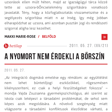
uzsorások ellen múlt héten, majd az igazságügyi tárca közzé
tette az uzsora-bŐncselekmény szigorítására vonatkozó
javaslatát. Tény, hogy a közfoglalkoztatás visszametszése és a
segélyezés szigorítása miatt n az ínség, így még jobban
elharapódzhat az uzsora, ami azonban pusztán jogi és rendészeti
szigorral aligha lesz kezelhet.
MAKKI MARIE-ROSE
/
BELFÖLD
hetilap
2011. 05. 27. (XV/21)
A NYOMORT NEM ÉRDEKLI A BŐRSZÍN
2011. 05. 27.
„Az integráció dogmává emelése egy rémálom: az együttélést
nem lehet büntetőjogi eszközökkel, rögeszmésen
kikényszeríteni, ez csak a helyi feszültségeket fokozza” –
mondja Vajda Zsuzsanna gyermekpszichológus, aki szerint az
iskola csak leképezi a társadalmi problémákat, de sehol sem
képes azok megoldására. A növekvő szegénység miatt
világszerte a társadalmi konfliktusok éleződése várható, a