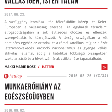
VALLÁS IGEN, ISTEN TALÁN
2017. 06. 23.
A vasfüggöny leomlása után fölerősödött Közép- és Kelet-
Európában a vallásosság szerepe. Az egyházak társadalmi
elfogadottságában a sok évtizedes üldözés és ellenzéki
szerepvállalás is közrejátszott. A térség országaiban a két
domináns egyház az ortodox és a római katolikus: míg az előzőt
létszámnövekedés, erősödő nacionalizmus és gyenge vallási
aktivitás jellemzi, addig a katolikus többségű országokban
szekularizáció és a hívek számának csökkenése tapasztalható.
MAKKI MARIE-ROSE
/
HÁTTÉR
hetilap
2016. 08. 26. (XX/34)
MUNKAERŐHIÁNY AZ
EGÉSZSÉGÜGYBEN
2016. 09. 02.