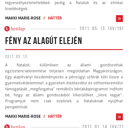
legveszélyeztetettebbek pedig a fiatalok és az etnikai
kisebbségek.
MAKKI MARIE-ROSE
/
HÁTTÉR
hetilap
2011. 05. 13. (XV/19)
FÉNY AZ ALAGÚT ELEJÉN
2011. 05. 13.
A fiatalok, különösen az állami gondozottak
egzisztenciateremtése teljesen megoldatlan Magyarországon.
Egy alapítványi kezdeményezés a pénzügyi szférát köti össze a
gyermek­vé­delem­mel: a gyerekek életkezdési és otthonteremtési
támogatását „megforgatva” rentábilis bérlakás­programot indított
be, hogy az állami gondozásból kikerülőket „sínre tegye”.
Programjuk nem csak ezeknek a fiataloknak nyújthat
perspektívát.
MAKKI MARIE-ROSE
/
HÁTTÉR
hetilap
2011. 01. 14. (XV/2)