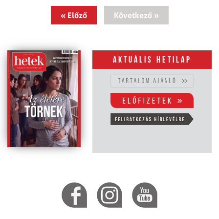
« Előző
Következő »
Aktuális hetilap