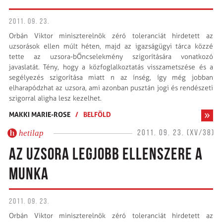
2011. 09. 23.
Orbán Viktor miniszterelnök zéró toleranciát hirdetett az
uzsorások ellen múlt héten, majd az igazságügyi tárca közzé
tette az uzsora-bŐncselekmény szigorítására vonatkozó
javaslatát. Tény, hogy a közfoglalkoztatás visszametszése és a
segélyezés szigorítása miatt n az ínség, így még jobban
elharapódzhat az uzsora, ami azonban pusztán jogi és rendészeti
szigorral aligha lesz kezelhet.
MAKKI MARIE-ROSE
/
BELFÖLD
hetilap
2011. 09. 23. (XV/38)
AZ UZSORA LEGJOBB ELLENSZERE A
MUNKA
2011. 09. 23.
Orbán Viktor miniszterelnök zéró toleranciát hirdetett az