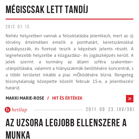
MÉGISCSAK LETT TANDÍJ
2012. 01. 13.
Nehéz helyzetben vannak a felsoktatásba jelentkezk, mert az új
törvény értelmében emelik a ponthatárt, keretszámokkal
szabályozzák, és fizetssé teszik a képzések jelents részét. A
legnehezebb helyzetbe a közgazdász- és jogászképzés került. A
jelek szerint a kormány az állami szféra szakember-
utánpótlására, valamint a hiányszakmák betöltésére koncentrál, s
a többi területet inkább a piac mŐködésére bízná. Rengeteg
bizonytalanság közepette közelít február 15-e, a jelentkezési
határid.
MAKKI MARIE-ROSE
/
HIT ÉS ÉRTÉKEK
hetilap
2011. 09. 23. (XV/38)
AZ UZSORA LEGJOBB ELLENSZERE A
MUNKA