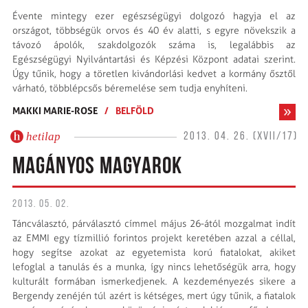
Évente mintegy ezer egészségügyi dolgozó hagyja el az
országot, többségük orvos és 40 év alatti, s egyre növekszik a
távozó ápolók, szakdolgozók száma is, legalábbis az
Egészségügyi Nyilvántartási és Képzési Központ adatai szerint.
Úgy tűnik, hogy a töretlen kivándorlási kedvet a kormány ősztől
várható, többlépcsős béremelése sem tudja enyhíteni.
MAKKI MARIE-ROSE
/
BELFÖLD
hetilap
2013. 04. 26. (XVII/17)
MAGÁNYOS MAGYAROK
2013. 05. 02.
Táncválasztó, párválasztó címmel május 26-ától mozgalmat indít
az EMMI egy tízmillió forintos projekt keretében azzal a céllal,
hogy segítse azokat az egyetemista korú fiatalokat, akiket
lefoglal a tanulás és a munka, így nincs lehetőségük arra, hogy
kulturált formában ismerkedjenek. A kezdeményezés sikere a
Bergendy zenéjén túl azért is kétséges, mert úgy tűnik, a fiatalok