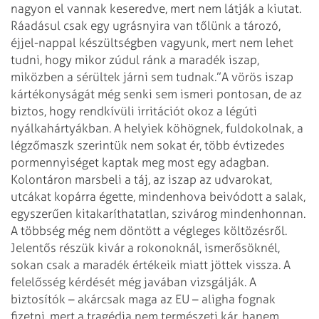
nagyon el vannak keseredve, mert nem látják a kiutat.
Ráadásul csak egy ugrásnyira van tőlünk a tározó,
éjjel-nappal készültségben vagyunk, mert nem lehet
tudni, hogy mikor zúdul ránk a maradék iszap,
miközben a sérültek járni sem tudnak.”
A vörös iszap
kártékonyságát még senki sem ismeri pontosan, de az
biztos, hogy rendkívüli irritációt okoz a légúti
nyálkahártyákban. A helyiek köhögnek, fuldokolnak, a
légzőmaszk szerintük nem sokat ér, több évtizedes
pormennyiséget kaptak meg most egy adagban.
Kolontáron marsbeli a táj, az iszap az udvarokat,
utcákat kopárra égette, mindenhova beivódott a salak,
egyszerűen kitakaríthatatlan, szivárog mindenhonnan.
A többség még nem döntött a végleges költözésről.
Jelentős részük kivár a rokonoknál, ismerősöknél,
sokan csak a maradék értékeik miatt jöttek vissza.
A
felelősség kérdését még javában vizsgálják. A
biztosítók – akárcsak maga az EU – aligha fognak
fizetni, mert a tragédia nem természeti kár, hanem