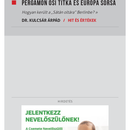
PERGAMON ŐSI TITKA ÉS EURÓPA SORSA
Hogyan került a „Sátán oltára” Berlinbe?
»
DR. KULCSÁR ÁRPÁD
/
HIT ÉS ÉRTÉKEK
HIRDETÉS