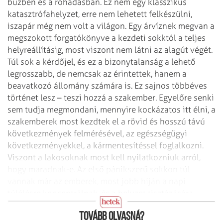
bűzben és a rohadásban. Ez nem egy klasszikus
katasztrófahelyzet, erre nem lehetett felkészülni,
iszapár még nem volt a világon. Egy árvíznek megvan a
megszokott forgatókönyve a kezdeti sokktól a teljes
helyreállításig, most viszont nem látni az alagút végét.
Túl sok a kérdőjel, és ez a bizonytalanság a lehető
legrosszabb, de nemcsak az érintettek, hanem a
beavatkozó állomány számára is. Ez sajnos többéves
történet lesz – teszi hozzá a szakember. Egyelőre senki
sem tudja megmondani, mennyire kockázatos itt élni, a
szakemberek most kezdtek el a rövid és hosszú távú
következmények felmérésével, az egészségügyi
következményekkel, a kármentesítéssel foglalkozni.
Viszont a lakosoknak most kell nyilatkozniuk arról,
hogy maradnak-e. Az első pánikszerű sokkon túl
vannak már az emberek, most jobb híján a napi
túlélésre koncentrálnak, és a helyzet tisztázására
várnak.
Tovább olvasná?