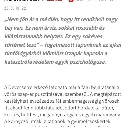
2010. 10. 22.
„Nem jön át a médián, hogy itt rendkívül nagy
baj van. Ez nem árvíz, sokkal rosszabb és
kilátástalanabb helyzet. Ez egy sokéves
történet lesz” – fogalmazott lapunknak az ajkai
timföldgyárból kiömlött iszapár kapcsán a
katasztrófavédelem egyik pszichológusa.
A Devecserre érkező látogató már a falu bejáratánál a
vörösiszap-ár pusztításával szembesül. A megtépázott
kastélykert évszázados fái embermagasságig vörösek,
itt akadt fenn több falu idesodort hordaléka: bútor,
kerítés, holttest, megannyi tárgyi és egyéb maradvány.
A környező utcák lakatlanok, a gyümölcsöskertek