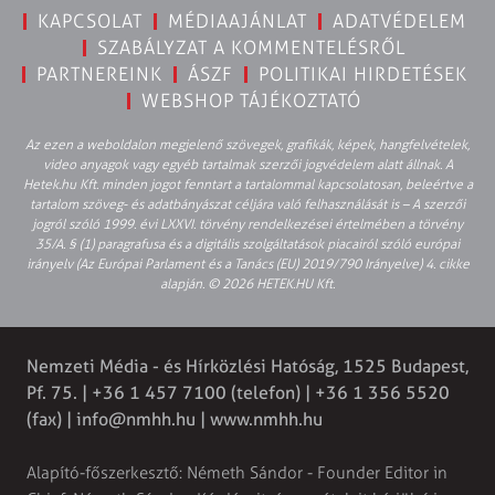
KAPCSOLAT
MÉDIAAJÁNLAT
ADATVÉDELEM
SZABÁLYZAT A KOMMENTELÉSRŐL
PARTNEREINK
ÁSZF
POLITIKAI HIRDETÉSEK
WEBSHOP TÁJÉKOZTATÓ
Az ezen a weboldalon megjelenő szövegek, grafikák, képek, hangfelvételek,
video anyagok vagy egyéb tartalmak szerzői jogvédelem alatt állnak. A
Hetek.hu Kft. minden jogot fenntart a tartalommal kapcsolatosan, beleértve a
tartalom szöveg- és adatbányászat céljára való felhasználását is – A szerzői
jogról szóló 1999. évi LXXVI. törvény rendelkezései értelmében a törvény
35/A. § (1) paragrafusa és a digitális szolgáltatások piacairól szóló európai
irányelv (Az Európai Parlament és a Tanács (EU) 2019/790 Irányelve) 4. cikke
alapján. © 2026 HETEK.HU Kft.
Nemzeti Média - és Hírközlési Hatóság, 1525 Budapest,
Pf. 75. | +36 1 457 7100 (telefon) | +36 1 356 5520
(fax) |
info@nmhh.hu
| www.nmhh.hu
Alapító-főszerkesztő: Németh Sándor - Founder Editor in