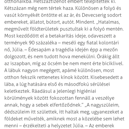
otthonaikba. Hétszáztizenöt embert telepítettek ki.
Kétszázan még nem tértek haza. Különösen a folyó és
vasút környékét öntötte el az ár, és Devecserig sodort
embereket, állatot, bútort, autót. Mindent.
„Hatalmas,
megművelt földterületek pusztultak ki a folyó mentén.
Most kezdődött el a betakarítás ideje, odaveszett a
termények 90 százaléka – meséli egy fiatal kolontári
nő, Júlia. – Édesapám a tragédia idején épp a mezőn
dolgozott, és nem tudott hova menekülni. Órákig állt
az iszapban, míg az öcsém be nem ment érte biciklivel.
A lábuk nagyon megégett, apámé különösen, most
otthon fekszik rettenetes kínok között. Kisebesedett a
lába, a lúg hatására első és másodfokú sérülései
keletkeztek. Ráadásul a jelenlegi higiéniai
körülmények között fokozottan fennáll a veszélye
annak, hogy a sebek elfertőződnek.”
„A nagyszüleim,
dédszüleim itt születtek, itt haltak meg, ugyanezeket a
földeket művelték, amiknek most a közelébe sem lehet
menni
– érzékelteti a helyzetet Júlia. – Az emberek