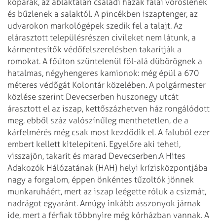
kopárak, az ablaktalan családi házak falai vöröslenek
és bűzlenek a salaktól. A pincékben iszaptenger, az
udvarokon markológépek szedik fel a talajt.
Az
elárasztott településrészen civileket nem látunk, a
kármentesítők védőfelszerelésben takarítják a
romokat. A főúton szüntelenül föl-alá dübörögnek a
hatalmas, négyhengeres kamionok: még épül a 670
méteres védőgát Kolontár közelében. A polgármester
közlése szerint Devecserben huszonegy utcát
árasztott el az iszap, kettőszázhetven ház rongálódott
meg, ebből száz valószínűleg menthetetlen, de a
kárfelmérés még csak most kezdődik el. A faluból ezer
embert kellett kitelepíteni. Egyelőre aki teheti,
visszajön, takarít és marad Devecserben.
A Hites
Adakozók Hálózatának (HAH) helyi krízisközpontjába
nagy a forgalom, éppen önkéntes tűzoltók jönnek
munkaruháért, mert az iszap leégette róluk a csizmát,
nadrágot egyaránt. Amúgy inkább asszonyok járnak
ide, mert a férfiak többnyire még kórházban vannak. A