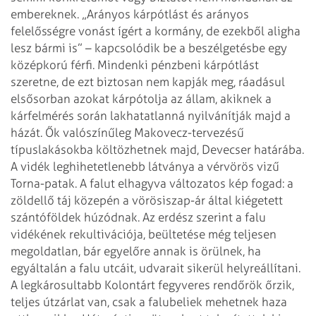
embereknek.
„Arányos kárpótlást és arányos
felelősségre vonást ígért a kormány, de ezekből aligha
lesz bármi is” – kapcsolódik be a beszélgetésbe egy
középkorú férfi. Mindenki pénzbeni kárpótlást
szeretne, de ezt biztosan nem kapják meg, ráadásul
elsősorban azokat kárpótolja az állam, akiknek a
kárfelmérés során lakhatatlanná nyilvánítják majd a
házát. Ők valószínűleg Makovecz-tervezésű
típuslakásokba költözhetnek majd, Devecser határába.
A vidék leghihetetlenebb látványa a vérvörös vizű
Torna-patak. A falut elhagyva változatos kép fogad: a
zöldellő táj közepén a vörösiszap-ár által kiégetett
szántóföldek húzódnak. Az erdész szerint a falu
vidékének rekultivációja, beültetése még teljesen
megoldatlan, bár egyelőre annak is örülnek, ha
egyáltalán a falu utcáit, udvarait sikerül helyreállítani.
A legkárosultabb Kolontárt fegyveres rendőrök őrzik,
teljes útzárlat van, csak a falubeliek mehetnek haza