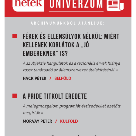
ARCHÍVUMUNKBÓL AJÁNLJUK:
FÉKEK ÉS ELLENSÚLYOK NÉLKÜL: MIÉRT
KELLENEK KORLÁTOK A „JÓ
EMBEREKNEK” IS?
A szubjektív hangulatok és a racionális érvek hiánya
rossz tanácsadó az államszervezet átalakításánál
»
HACK PÉTER
/
BELFÖLD
A PRIDE TITKOLT EREDETE
A melegmozgalom programját évtizedekkel ezelőtt
megírták
»
MORVAY PÉTER
/
KÜLFÖLD