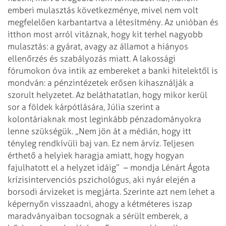
emberi mulasztás következménye, mivel nem volt
megfelelően karbantartva a létesítmény. Az unióban és
itthon most arról vitáznak, hogy kit terhel nagyobb
mulasztás: a gyárat, avagy az államot a hiányos
ellenőrzés és szabályozás miatt. A lakossági
fórumokon óva intik az embereket a banki hitelektől is
mondván: a pénzintézetek erősen kihasználják a
szorult helyzetet. Az beláthatatlan, hogy mikor kerül
sor a földek kárpótlására, Júlia szerint a
kolontáriaknak most leginkább pénzadományokra
lenne szükségük.
„Nem jön át a médián, hogy itt
tényleg rendkívüli baj van. Ez nem árvíz. Teljesen
érthető a helyiek haragja amiatt, hogy hogyan
fajulhatott el a helyzet idáig” – mondja Lénárt Ágota
krízisintervenciós pszichológus, aki nyár elején a
borsodi árvizeket is megjárta. Szerinte azt nem lehet a
képernyőn visszaadni, ahogy a kétméteres iszap
maradványaiban tocsognak a sérült emberek, a