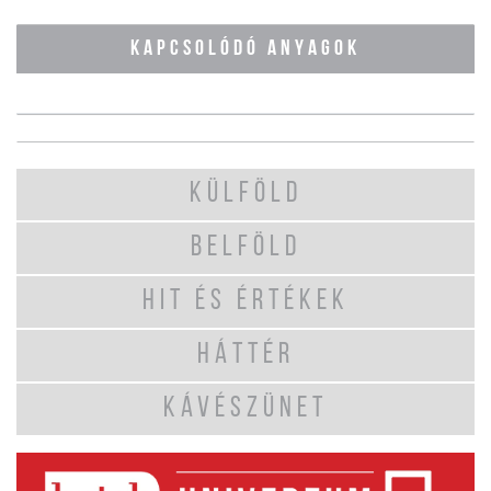
KAPCSOLÓDÓ ANYAGOK
KÜLFÖLD
BELFÖLD
HIT ÉS ÉRTÉKEK
HÁTTÉR
KÁVÉSZÜNET