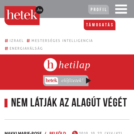
Profil
Támogatás
#
#
IZRAEL
MESTERSÉGES INTELLIGENCIA
#
ENERGIAVÁLSÁG
hetilap
Nem látják az alagút végét
MAKKI MARIE-ROSE
/
BELFÖLD
2010. 10. 22. (XIV/42)