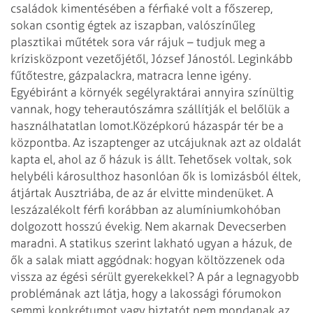
családok kimentésében a férfiaké volt a főszerep,
sokan csontig égtek az iszapban, valószínűleg
plasztikai műtétek sora vár rájuk – tudjuk meg a
krízisközpont vezetőjétől, József Jánostól. Leginkább
fűtőtestre, gázpalackra, matracra lenne igény.
Egyébiránt a környék segélyraktárai annyira színültig
vannak, hogy teherautószámra szállítják el belőlük a
használhatatlan lomot.
Középkorú házaspár tér be a
központba. Az iszaptenger az utcájuknak azt az oldalát
kapta el, ahol az ő házuk is állt. Tehetősek voltak, sok
helybéli károsulthoz hasonlóan ők is lomizásból éltek,
átjártak Ausztriába, de az ár elvitte mindenüket. A
leszázalékolt férfi korábban az alumíniumkohóban
dolgozott hosszú évekig. Nem akarnak Devecserben
maradni. A statikus szerint lakható ugyan a házuk, de
ők a salak miatt aggódnak: hogyan költözzenek oda
vissza az égési sérült gyerekekkel? A pár a legnagyobb
problémának azt látja, hogy a lakossági fórumokon
semmi konkrétumot vagy biztatót nem mondanak az