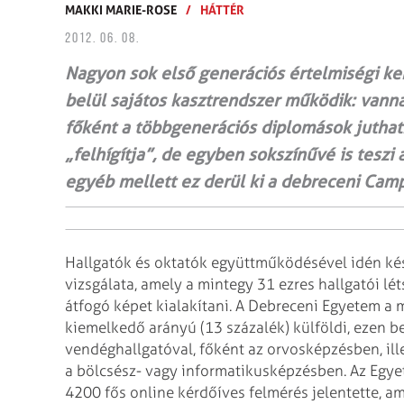
MAKKI MARIE-ROSE
/
HÁTTÉR
2012. 06. 08.
Nagyon sok első generációs értelmiségi ke
belül sajátos kasztrendszer működik: vanna
főként a többgenerációs diplomások jutha
„felhígítja”, de egyben sokszínűvé is tesz
egyéb mellett ez derül ki a debreceni Cam
Hallgatók és oktatók együttműködésével idén ké
vizsgálata, amely a mintegy 31 ezres hallgatói l
átfogó képet kialakítani. A Debreceni Egyetem 
kiemelkedő arányú (13 százalék) külföldi, ezen be
vendéghallgatóval, főként az orvosképzésben, ill
a bölcsész- vagy informatikusképzésben.
Az Egye
4200 fős online kérdőíves felmérés jelentette, am