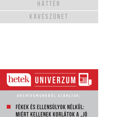
HÁTTÉR
KÁVÉSZÜNET
ARCHÍVUMUNKBÓL AJÁNLJUK:
FÉKEK ÉS ELLENSÚLYOK NÉLKÜL:
MIÉRT KELLENEK KORLÁTOK A „JÓ