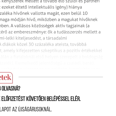
s kényszerek mellett a tovább élő szülői és partneri
 ezeket éltető intellektuális igény) hiánya
zaléka hívőnek vallotta magát, ezen belül 10
 a maga módján hívő, miközben a magukat hívőknek
ben. A vallásos közösségek aktív tagjainak (a
térő az embereszménye: ők a tudásszerzés mellett a
mi-lelki kiteljesedést, a társadalmi
A diákok közel 30 százaléka ateista, továbbá
, amely kifejezetten szkeptikus a pozitív értékekkel
álán a fiataloknál első helyen szerepelt a boldogság
zalék). Kiemelkedő jelentőségű a családi, baráti,
a szabadság, viszont az egyenlőség, kreativitás vagy
 olvasná?
ne előfizetést követően belépéssel elér.
lapot az újságárusoknál.