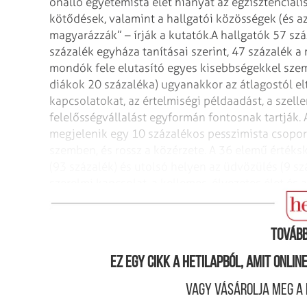
önálló egyetemista élet hiányát az egzisztenciáli
kötődések, valamint a hallgatói közösségek (és az
magyarázzák” – írják a kutatók.
A hallgatók 57 szá
százalék egyháza tanításai szerint, 47 százalék
mondók fele elutasító egyes kisebbségekkel szem
diákok 20 százaléka) ugyanakkor az átlagostól el
kapcsolatokat, az értelmiségi példaadást, a szelle
felelősségvállalást egyformán fontosnak tartják. 
megjelenik egy 10 százalékos pesszimista csoport
szemben, és rossz a közérzete. A 36 elemű értéksk
(93 százalék) és utolsó helyen az üdvözülés (9 szá
szerelmi kapcsolat, a kellemes, élvezetes élet és 
az anyagi jólét a ranglista alját képezik.
Tovább
Ez egy cikk a hetilapból, amit onli
Vagy vásárolja meg a 