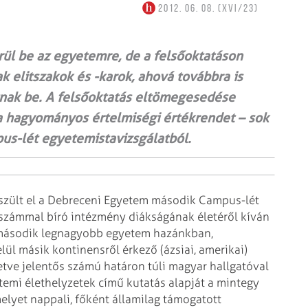
2012. 06. 08. (XVI/23)
rül be az egyetemre, de a felsőoktatáson
k elitszakok és -karok, ahová továbbra is
tnak be. A felsőoktatás eltömegesedése
i a hagyományos értelmiségi értékrendet – sok
pus-lét egyetemistavizsgálatból.
szült el a Debreceni Egyetem második Campus-lét
étszámmal bíró intézmény diákságának életéről kíván
a második legnagyobb egyetem hazánkban,
lül másik kontinensről érkező (ázsiai, amerikai)
etve jelentős számú határon túli magyar hallgatóval
temi élethelyzetek című kutatás alapját a mintegy
elyet nappali, főként államilag támogatott