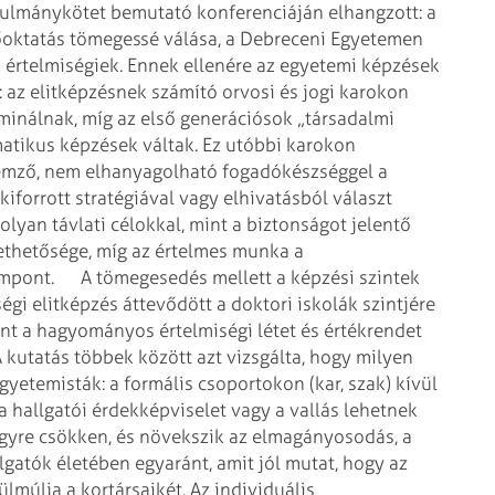
anulmánykötet bemutató konferenciáján elhangzott: a
sőoktatás tömegessé válása, a Debreceni Egyetemen
értelmiségiek. Ennek ellenére az egyetemi képzések
: az elitképzésnek számító orvosi és jogi karokon
inálnak, míg az első generációsok „társadalmi
matikus képzések váltak. Ez utóbbi karokon
llemző, nem elhanyagolható fogadókészséggel a
kiforrott stratégiával vagy elhivatásból választ
lyan távlati célokkal, mint a biztonságot jelentő
tethetősége, míg az értelmes munka a
szempont.
A tömegesedés mellett a képzési szintek
égi elitképzés áttevődött a doktori iskolák szintjére
int a hagyományos értelmiségi létet és értékrendet
A kutatás többek között azt vizsgálta, hogy milyen
etemisták: a formális csoportokon (kar, szak) kívül
 a hallgatói érdekképviselet vagy a vallás lehetnek
egyre csökken, és növekszik az elmagányosodás, a
lgatók életében egyaránt, amit jól mutat, hogy az
lmúlja a kortársaikét. Az individuális