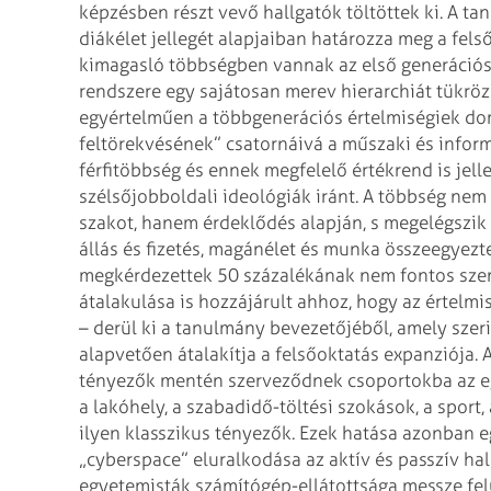
képzésben részt vevő hallgatók töltöttek ki. A t
diákélet jellegét alapjaiban határozza meg a fel
kimagasló többségben vannak az első generációs 
rendszere egy sajátosan merev hierarchiát tükröz
egyértelműen a többgenerációs értelmiségiek dom
feltörekvésének” csatornáivá a műszaki és infor
férfitöbbség és ennek megfelelő értékrend is je
szélsőjobboldali ideológiák iránt. A többség nem 
szakot, hanem érdeklődés alapján, s megelégszik o
állás és fizetés, magánélet és munka összeegyez
megkérdezettek 50 százalékának nem fontos 
átalakulása is hozzájárult ahhoz, hogy az értelmis
– derül ki a tanulmány bevezetőjéből, amely szer
alapvetően átalakítja a felsőoktatás expanziója. 
tényezők mentén szerveződnek csoportokba az egy
a lakóhely, a szabadidő-töltési szokások, a sport,
ilyen klasszikus tényezők. Ezek hatása azonban 
„cyberspace” eluralkodása az aktív és passzív hal
egyetemisták számítógép-ellátottsága messze felü