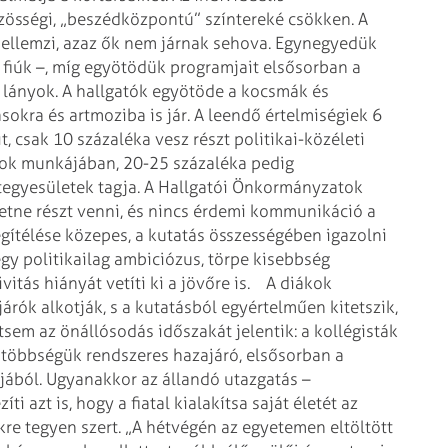
zösségi, „beszédközpontú” színtereké csökken. A
jellemzi, azaz ők nem járnak sehova. Egynegyedük
g fiúk –, míg egyötödük programjait elsősorban a
b lányok. A hallgatók egyötöde a kocsmák és
sokra és artmoziba is jár. A leendő értelmiségiek 6
 csak 10 százaléka vesz részt politikai-közéleti
ok munkájában, 20-25 százaléka pedig
tegyesületek tagja. A Hallgatói Önkormányzatok
ne részt venni, és nincs érdemi kommunikáció a
gítélése közepes, a kutatás összességében igazolni
gy politikailag ambiciózus, törpe kisebbség
ivitás hiányát vetíti ki a jövőre is.
A diákok
járók alkotják, s a kutatásból egyértelműen kitetszik,
sem az önállósodás időszakát jelentik: a kollégisták
l, többségük rendszeres hazajáró, elsősorban a
jából. Ugyanakkor az állandó utazgatás –
azt is, hogy a fiatal kialakítsa saját életét az
kre tegyen szert. „A hétvégén az egyetemen eltöltött