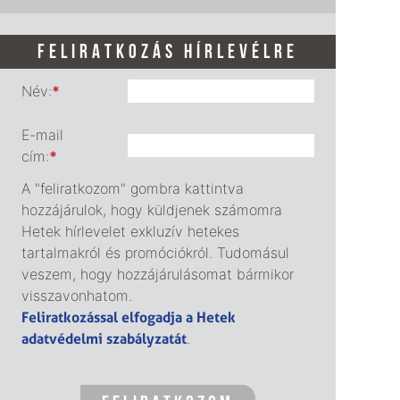
FELIRATKOZÁS HÍRLEVÉLRE
Név:
*
E-mail
cím:
*
A "feliratkozom" gombra kattintva
hozzájárulok, hogy küldjenek számomra
Hetek hírlevelet exkluzív hetekes
tartalmakról és promóciókról. Tudomásul
veszem, hogy hozzájárulásomat bármikor
visszavonhatom.
Feliratkozással elfogadja a Hetek
adatvédelmi szabályzatát
.