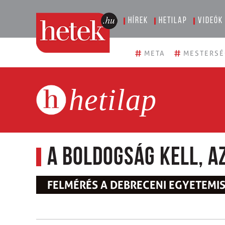
Hírek
Hetilap
Videók
#
#
META
MESTERSÉ
hetilap
A boldogság kell, a
FELMÉRÉS A DEBRECENI EGYETEMI