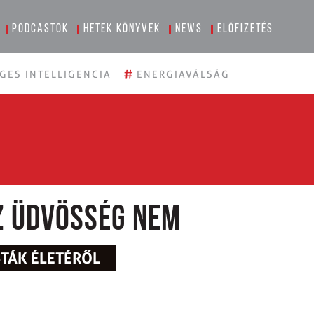
Podcastok
Hetek könyvek
News
Előfizetés
#
GES INTELLIGENCIA
ENERGIAVÁLSÁG
z üdvösség nem
STÁK ÉLETÉRŐL