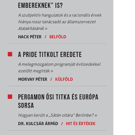
EMBEREKNEK” IS?
A szubjektív hangulatok és a racionális érvek
hiánya rossz tanácsadó az államszervezet
átalakításánál
»
HACK PÉTER
/
BELFÖLD
A PRIDE TITKOLT EREDETE
A melegmozgalom programját évtizedekkel
ezelőtt megírták
»
MORVAY PÉTER
/
KÜLFÖLD
PERGAMON ŐSI TITKA ÉS EURÓPA
SORSA
Hogyan került a „Sátán oltára” Berlinbe?
»
DR. KULCSÁR ÁRPÁD
/
HIT ÉS ÉRTÉKEK