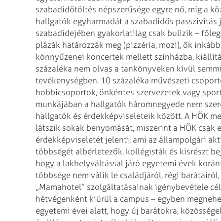
szabadidőtöltés népszerűsége egyre nő, míg a kö
hallgatók egyharmadát a szabadidős passzivitás 
szabadidejében gyakorlatilag csak bulizik – főle
plázák határozzák meg (pizzéria, mozi), ők inkáb
könnyűzenei koncertek mellett színházba, kiállítá
százaléka nem olvas a tankönyveken kívül semmit,
tevékenységben, 10 százaléka művészeti csoport
hobbicsoportok, önkéntes szervezetek vagy spor
munkájában a hallgatók háromnegyede nem szeret
hallgatók és érdekképviseleteik között. A HÖK me
látszik sokak benyomását, miszerint a HÖK csak e
érdekképviseletét jelenti, ami az állampolgári akt
többségét albérletezők, kollégisták és kisrészt be
hogy a lakhelyváltással járó egyetemi évek koránt
többsége nem válik le családjáról, régi barátairó
„Mamahotel” szolgáltatásainak igénybevétele cél
hétvégenként kiürül a campus – egyben megnehezíti 
egyetemi évei alatt, hogy új barátokra, közössége