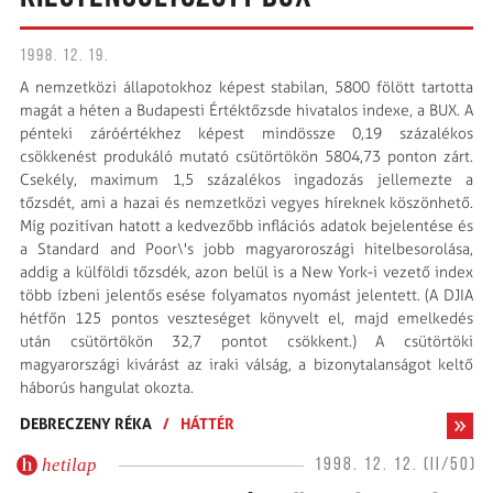
1998. 12. 19.
A nemzetközi állapotokhoz képest stabilan, 5800 fölött tartotta
magát a héten a Budapesti Értéktőzsde hivatalos indexe, a BUX. A
pénteki záróértékhez képest mindössze 0,19 százalékos
csökkenést produkáló mutató csütörtökön 5804,73 ponton zárt.
Csekély, maximum 1,5 százalékos ingadozás jellemezte a
tőzsdét, ami a hazai és nemzetközi vegyes híreknek köszönhető.
Míg pozitívan hatott a kedvezőbb inflációs adatok bejelentése és
a Standard and Poor\'s jobb magyaroroszági hitelbesorolása,
addig a külföldi tőzsdék, azon belül is a New York-i vezető index
több ízbeni jelentős esése folyamatos nyomást jelentett. (A DJIA
hétfőn 125 pontos veszteséget könyvelt el, majd emelkedés
után csütörtökön 32,7 pontot csökkent.) A csütörtöki
magyarországi kivárást az iraki válság, a bizonytalanságot keltő
háborús hangulat okozta.
DEBRECZENY RÉKA
/
HÁTTÉR
hetilap
1998. 12. 12. (II/50)