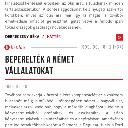
kínálatcsökkentéssel erősítsék az olaj árát, s túladjanak minden
tartalékkészletükön. A döntés aggodalmat kelt nyugati szakértői
körökben, mivel az olaj ára már így is magas, s további
emelkedése inflációt gerjeszthet, gátat vetve a fejlődő ipari
tőkés országok gazdasági növekedésének.
DEBRECZENY RÉKA
/
HÁTTÉR
hetilap
1999. 09. 18. (III/37)
BEPERELTÉK A NÉMET
VÁLLALATOKAT
1999. 09. 18.
Továbbra sem akarja kifizetni a kért kompenzációt az a csaknem
huszonöt, máig is működő – többségében német – nagyvállalat,
melyeket azzal vádolnak, hogy a második világháború idején a
kényszermunkából profitáltak, és asszisztáltak a zsidó
kényszermunkások alkalmazásában és a népirtásban. Amerikában
pert indítottak többek között a Siemens, a Degussa-Huels, a Ford