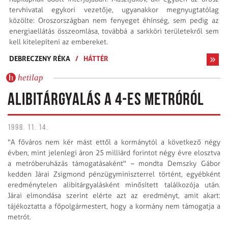
tervhivatal egykori vezetője, ugyanakkor megnyugtatólag
közölte: Oroszországban nem fenyeget éhínség, sem pedig az
energiaellátás összeomlása, továbbá a sarkköri területekről sem
kell kitelepíteni az embereket.
DEBRECZENY RÉKA
/
HÁTTÉR
hetilap
ALIBITÁRGYALÁS A 4-ES METRÓRÓL
1998. 11. 14.
"A főváros nem kér mást ettől a kormánytól a következő négy
évben, mint jelenlegi áron 25 milliárd forintot négy évre elosztva
a metróberuházás támogatásaként" – mondta Demszky Gábor
kedden Járai Zsigmond pénzügyminiszterrel történt, egyébként
eredménytelen alibitárgyalásként minősített találkozója után.
Járai elmondása szerint elérte azt az eredményt, amit akart:
tájékoztatta a főpolgármestert, hogy a kormány nem támogatja a
metrót.