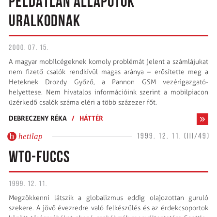
PÉLDÁTLAN ÁLLAPOTOK
URALKODNAK
2000. 07. 15.
A magyar mobilcégeknek komoly problémát jelent a számlájukat
nem fizető csalók rendkívül magas aránya – erősítette meg a
Heteknek Drozdy Győző, a Pannon GSM vezérigazgató-
helyettese. Nem hivatalos információink szerint a mobilpiacon
üzérkedő csalók száma eléri a több százezer főt.
DEBRECZENY RÉKA
/
HÁTTÉR
hetilap
1999. 12. 11. (III/49)
WTO-FUCCS
1999. 12. 11.
Megzökkenni látszik a globalizmus eddig olajozottan guruló
szekere. A jövő évezredre való felkészülés és az érdekcsoportok