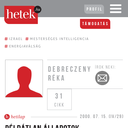
Profil
Támogatás
#
#
IZRAEL
MESTERSÉGES INTELLIGENCIA
#
ENERGIAVÁLSÁG
ÍROK NEKI:
DEBRECZENY
RÉKA
31
CIKK
hetilap
2000. 07. 15. (IV/29)