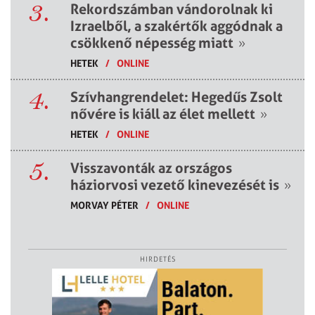
3.
Rekordszámban vándorolnak ki
Izraelből, a szakértők aggódnak a
csökkenő népesség miatt
»
HETEK
/
ONLINE
4.
Szívhangrendelet: Hegedűs Zsolt
nővére is kiáll az élet mellett
»
HETEK
/
ONLINE
5.
Visszavonták az országos
háziorvosi vezető kinevezését is
»
MORVAY PÉTER
/
ONLINE
HIRDETÉS