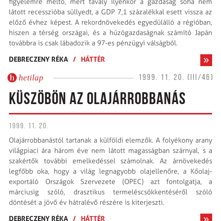
figyelemre méltó, mert tavaly ilyenkor a gazdaság soha nem
látott recesszióba süllyedt, a GDP 7,1 százalékkal esett vissza az
előző évhez képest. A rekordnövekedés egyedülálló a régióban,
hiszen a térség országai, és a húzógazdaságnak számító Japán
továbbra is csak lábadozik a 97-es pénzügyi válságból.
DEBRECZENY RÉKA
/
HÁTTÉR
hetilap
1999. 11. 20. (III/46)
KÜSZÖBÖN AZ OLAJÁRROBBANÁS
1999. 11. 20.
Olajárrobbanástól tartanak a külföldi elemzők. A folyékony arany
világpiaci ára három éve nem látott magasságban szárnyal, s a
szakértők további emelkedéssel számolnak. Az árnövekedés
legfőbb oka, hogy a világ legnagyobb olajellenőre, a Kőolaj-
exportáló Országok Szervezete (OPEC) azt fontolgatja, a
márciusig szóló, drasztikus termeléscsökkentéséről szóló
döntését a jövő év hátralévő részére is kiterjeszti.
DEBRECZENY RÉKA
/
HÁTTÉR