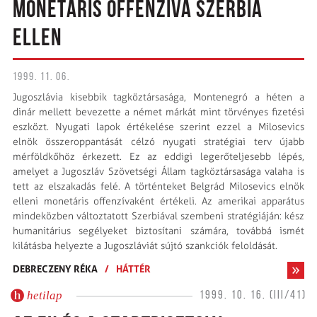
MONETÁRIS OFFENZÍVA SZERBIA
ELLEN
1999. 11. 06.
Jugoszlávia kisebbik tagköztársasága, Montenegró a héten a
dinár mellett bevezette a német márkát mint törvényes fizetési
eszközt. Nyugati lapok értékelése szerint ezzel a Milosevics
elnök összeroppantását célzó nyugati stratégiai terv újabb
mérföldkőhöz érkezett. Ez az eddigi legerőteljesebb lépés,
amelyet a Jugoszláv Szövetségi Állam tagköztársasága valaha is
tett az elszakadás felé. A történteket Belgrád Milosevics elnök
elleni monetáris offenzívaként értékeli. Az amerikai apparátus
mindeközben változtatott Szerbiával szembeni stratégiáján: kész
humanitárius segélyeket biztosítani számára, továbbá ismét
kilátásba helyezte a Jugoszláviát sújtó szankciók feloldását.
DEBRECZENY RÉKA
/
HÁTTÉR
hetilap
1999. 10. 16. (III/41)