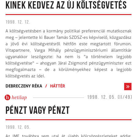
KINEK KEDVEZ AZ ÚJ KÖLTSÉGVETÉS
1998. 12. 12.
A költségvetésben a kormány politikai preferenciái mutatkoznak
meg – jelentette ki Bauer Tamás SZDSZ-es képviselő, közgazdász
a jövő évi költségvetésről hétfőn este megtartott fórumon.
Vitapartnere, Varga Mihály pénzügyminisztériumi államtitkár
ugyanakkor leszögezte: ha nem is "a történelem legjobb
költségvetése" – ahogyan Járai Zsigmond pénzügyminiszter ezt
megfogalmazta – de a körülményekhez képest a legjobb
költségvetés az idei.
DEBRECZENY RÉKA
/
HÁTTÉR
hetilap
1998. 12. 05. (II/49)
PÉNZT VAGY PÉNZT
1998. 12. 05.
Az IMF továbbra sem utal át újabb kölcsönrészleteket addig,