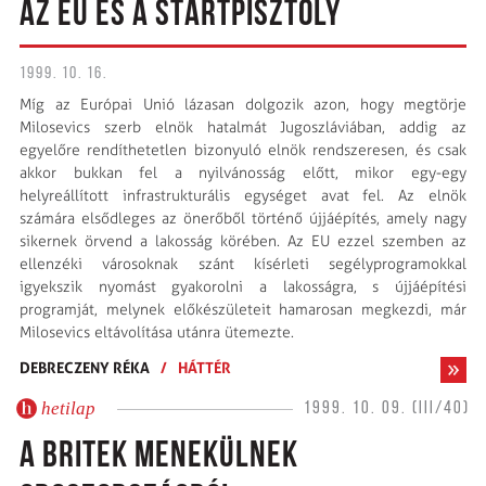
AZ EU ÉS A STARTPISZTOLY
1999. 10. 16.
Míg az Európai Unió lázasan dolgozik azon, hogy megtörje
Milosevics szerb elnök hatalmát Jugoszláviában, addig az
egyelőre rendíthetetlen bizonyuló elnök rendszeresen, és csak
akkor bukkan fel a nyilvánosság előtt, mikor egy-egy
helyreállított infrastrukturális egységet avat fel. Az elnök
számára elsődleges az önerőből történő újjáépítés, amely nagy
sikernek örvend a lakosság körében. Az EU ezzel szemben az
ellenzéki városoknak szánt kísérleti segélyprogramokkal
igyekszik nyomást gyakorolni a lakosságra, s újjáépítési
programját, melynek előkészületeit hamarosan megkezdi, már
Milosevics eltávolítása utánra ütemezte.
DEBRECZENY RÉKA
/
HÁTTÉR
hetilap
1999. 10. 09. (III/40)
A BRITEK MENEKÜLNEK