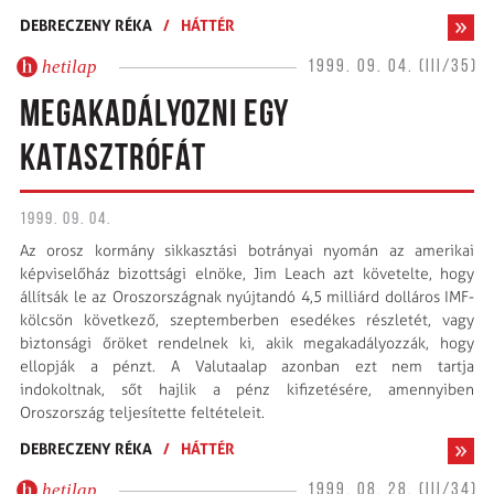
DEBRECZENY RÉKA
/
HÁTTÉR
hetilap
1999. 09. 04. (III/35)
MEGAKADÁLYOZNI EGY
KATASZTRÓFÁT
1999. 09. 04.
Az orosz kormány sikkasztási botrányai nyomán az amerikai
képviselőház bizottsági elnöke, Jim Leach azt követelte, hogy
állítsák le az Oroszországnak nyújtandó 4,5 milliárd dolláros IMF-
kölcsön következő, szeptemberben esedékes részletét, vagy
biztonsági őröket rendelnek ki, akik megakadályozzák, hogy
ellopják a pénzt. A Valutaalap azonban ezt nem tartja
indokoltnak, sőt hajlik a pénz kifizetésére, amennyiben
Oroszország teljesítette feltételeit.
DEBRECZENY RÉKA
/
HÁTTÉR
hetilap
1999. 08. 28. (III/34)