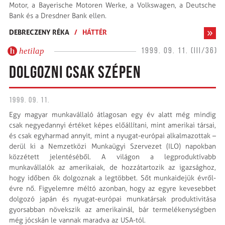
Motor, a Bayerische Motoren Werke, a Volkswagen, a Deutsche
Bank és a Dresdner Bank ellen.
DEBRECZENY RÉKA
/
HÁTTÉR
hetilap
1999. 09. 11. (III/36)
DOLGOZNI CSAK SZÉPEN
1999. 09. 11.
Egy magyar munkavállaló átlagosan egy év alatt még mindig
csak negyedannyi értéket képes előállítani, mint amerikai társai,
és csak egyharmad annyit, mint a nyugat-európai alkalmazottak –
derül ki a Nemzetközi Munkaügyi Szervezet (ILO) napokban
közzétett jelentéséből. A világon a legproduktívabb
munkavállalók az amerikaiak, de hozzátartozik az igazsághoz,
hogy időben ők dolgoznak a legtöbbet. Sőt munkaidejük évről-
évre nő. Figyelemre méltó azonban, hogy az egyre kevesebbet
dolgozó japán és nyugat-európai munkatársak produktivitása
gyorsabban növekszik az amerikainál, bár termelékenységben
még jócskán le vannak maradva az USA-tól.