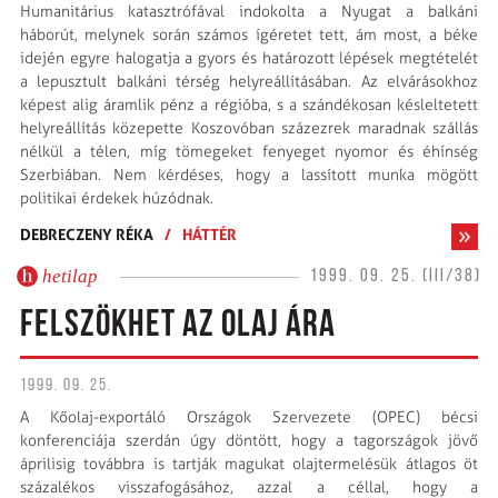
Humanitárius katasztrófával indokolta a Nyugat a balkáni
háborút, melynek során számos ígéretet tett, ám most, a béke
idején egyre halogatja a gyors és határozott lépések megtételét
a lepusztult balkáni térség helyreállításában. Az elvárásokhoz
képest alig áramlik pénz a régióba, s a szándékosan késleltetett
helyreállítás közepette Koszovóban százezrek maradnak szállás
nélkül a télen, míg tömegeket fenyeget nyomor és éhínség
Szerbiában. Nem kérdéses, hogy a lassított munka mögött
politikai érdekek húzódnak.
DEBRECZENY RÉKA
/
HÁTTÉR
hetilap
1999. 09. 25. (III/38)
FELSZÖKHET AZ OLAJ ÁRA
1999. 09. 25.
A Kőolaj-exportáló Országok Szervezete (OPEC) bécsi
konferenciája szerdán úgy döntött, hogy a tagországok jövő
áprilisig továbbra is tartják magukat olajtermelésük átlagos öt
százalékos visszafogásához, azzal a céllal, hogy a