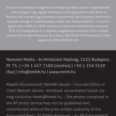
Az ezen a weboldalon megjelenő szövegek, grafikák, képek, hangfelvételek,
video anyagok vagy egyéb tartalmak szerzői jogvédelem alatt állnak. A
Hetek.hu Kft. minden jogot fenntart a tartalommal kapcsolatosan, beleértve a
tartalom szöveg- és adatbányászat céljára való felhasználását is – A szerzői
jogról szóló 1999. évi LXXVI. törvény rendelkezései értelmében a törvény
35/A. § (1) paragrafusa és a digitális szolgáltatások piacairól szóló európai
irányelv (Az Európai Parlament és a Tanács (EU) 2019/790 Irányelve) 4. cikke
alapján. © 2026 HETEK.HU Kft.
Nemzeti Média - és Hírközlési Hatóság, 1525 Budapest,
Pf. 75. | +36 1 457 7100 (telefon) | +36 1 356 5520
(fax) |
info@nmhh.hu
| www.nmhh.hu
Alapító-főszerkesztő: Németh Sándor - Founder Editor in
Chief: Németh Sándor. Kérdéseit, észrevételeit kérjük írja
meg címünkre:
hetek@hetek.hu
. - The photos contained in
the AP photo service may not be published and
redistributed without the prior written authority of the
Associated Press. All Rights Reserved. - Az AP fotószolgálat