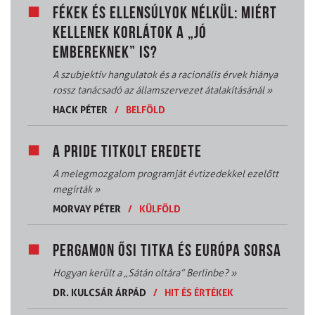
FÉKEK ÉS ELLENSÚLYOK NÉLKÜL: MIÉRT
KELLENEK KORLÁTOK A „JÓ
EMBEREKNEK” IS?
A szubjektív hangulatok és a racionális érvek hiánya
rossz tanácsadó az államszervezet átalakításánál
»
HACK PÉTER
/
BELFÖLD
A PRIDE TITKOLT EREDETE
A melegmozgalom programját évtizedekkel ezelőtt
megírták
»
MORVAY PÉTER
/
KÜLFÖLD
PERGAMON ŐSI TITKA ÉS EURÓPA SORSA
Hogyan került a „Sátán oltára” Berlinbe?
»
DR. KULCSÁR ÁRPÁD
/
HIT ÉS ÉRTÉKEK