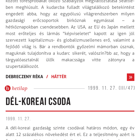
között töréspróbákat okozó szabályzók megváltoztatása Seattle-
ben meghiúsult. A kudarcba fulladt világtalálkozó betekintést
engedett abba, hogy az egypólusú világrendszerben milyen
gazdasági erőcsoportok birkóznak egymással – a
hétköznapokban csendesebben. Az USA, az EU és Japán mellett
most erőteljes és lármás "képviseletet" kapott az igen jól
szervezett kapitalizmus- és globalizmusellenes erő, valamint a
fejlődő világ is. Bár a rendbontók győzelmi mámorban úsznak,
maguknak tulajdonítva a kudarc sikerét, valószín?bb az, hogy a
tárgyalóasztalnál ülők makacssága vitte zátonyra a
szupertalálkozót.
DEBRECZENY RÉKA
/
HÁTTÉR
hetilap
1999. 11. 27. (III/47)
DÉL-KOREAI CSODA
1999. 11. 27.
A dél-koreai gazdaság szinte csodával határos módon, egy év
alatt 12 százalékos növekedést ért el. Ez a teljesítmény azért is