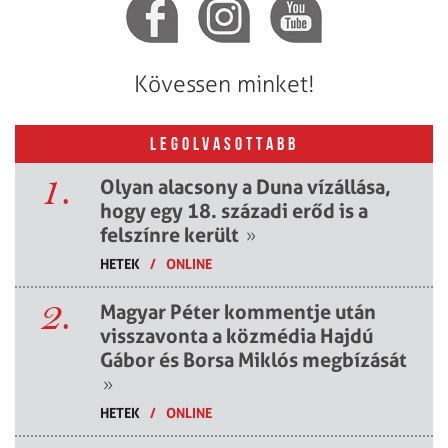
Kövessen minket!
LEGOLVASOTTABB
1.
Olyan alacsony a Duna vízállása,
hogy egy 18. századi erőd is a
felszínre került
»
HETEK
/
ONLINE
2.
Magyar Péter kommentje után
visszavonta a közmédia Hajdú
Gábor és Borsa Miklós megbízását
»
HETEK
/
ONLINE