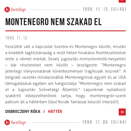
hetilap
1999. 11. 13. (III/45)
MONTENEGRO NEM SZAKAD EL
1999. 11. 13.
Feszültté vált a kapcsolat Szerbia és Montenegro között, miután
a kisebbik tagköztársaság a múlt héten hivatalos fizetőeszközévé
tette a német márkát. Seselj jugoszláv miniszterelnök-helyettes
– bár részleteket nem közölt – leszögezte: "Montenegro
jelenlegi irányvonalának következményei tragikusak lesznek". A
belgrádi vezetés mindazonáltal Montenegróval együtt és az USA
támogatásával egyben azt hangoztatja: "Montenegro nem szakad
el a Jugoszláv Szövetségi Államtól." Lapunknak nyilatkozó
szakértő elképzelhetőnek tartja, hogy montenegrói–szerb
paktum áll a háttérben (lásd Novák Tamással készült interjút!).
DEBRECZENY RÉKA
/
HÁTTÉR
hetilap
1999. 11. 06. (III/44)