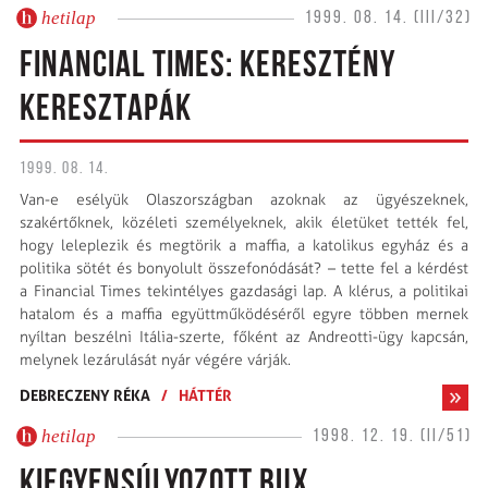
hetilap
1999. 08. 14. (III/32)
FINANCIAL TIMES: KERESZTÉNY
KERESZTAPÁK
1999. 08. 14.
Van-e esélyük Olaszországban azoknak az ügyészeknek,
szakértőknek, közéleti személyeknek, akik életüket tették fel,
hogy leleplezik és megtörik a maffia, a katolikus egyház és a
politika sötét és bonyolult összefonódását? – tette fel a kérdést
a Financial Times tekintélyes gazdasági lap. A klérus, a politikai
hatalom és a maffia együttműködéséről egyre többen mernek
nyíltan beszélni Itália-szerte, főként az Andreotti-ügy kapcsán,
melynek lezárulását nyár végére várják.
DEBRECZENY RÉKA
/
HÁTTÉR
hetilap
1998. 12. 19. (II/51)
KIEGYENSÚLYOZOTT BUX