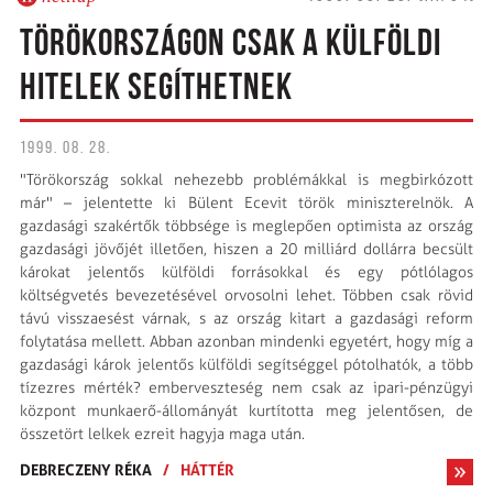
TÖRÖKORSZÁGON CSAK A KÜLFÖLDI
HITELEK SEGÍTHETNEK
1999. 08. 28.
"Törökország sokkal nehezebb problémákkal is megbirkózott
már" – jelentette ki Bülent Ecevit török miniszterelnök. A
gazdasági szakértők többsége is meglepően optimista az ország
gazdasági jövőjét illetően, hiszen a 20 milliárd dollárra becsült
károkat jelentős külföldi forrásokkal és egy pótlólagos
költségvetés bevezetésével orvosolni lehet. Többen csak rövid
távú visszaesést várnak, s az ország kitart a gazdasági reform
folytatása mellett. Abban azonban mindenki egyetért, hogy míg a
gazdasági károk jelentős külföldi segítséggel pótolhatók, a több
tízezres mérték? emberveszteség nem csak az ipari-pénzügyi
központ munkaerő-állományát kurtította meg jelentősen, de
összetört lelkek ezreit hagyja maga után.
DEBRECZENY RÉKA
/
HÁTTÉR