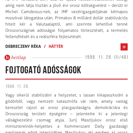
amíg nem látja tisztán a jövő évi orosz költségvetést – derült ki
Michel Camdessus-nek, az IMF vezérigazgatójának kétnapos
moszkvai látogatása után. Primakov 8 milliárd dollár stabilizációs
hitelt kér a Valutaalaptól, ami szerinte lehetővé tenné
Oroszországnak adósságai folyamatos törlesztését, a termelés
fellendítését és a reálszféra fejlesztését.
DEBRECZENY RÉKA
/
HÁTTÉR
hetilap
1998. 11. 28. (II/48)
FOJTOGATÓ ADÓSSÁGOK
1998. 11. 28.
Vagy sikerül stabilizálni a helyzetet, s lassan kikapaszkodni a
gödörből, vagy nemzeti katasztrófa vár ránk, amely vastag
keresztet rajzol az orosz piacgazdaságra, demokráciára és
Oroszország területi épségére – jelentette ki a jelenlegi
válságkezelési csomag atyja, Jurij Maszljukov orosz első
miniszterelnök-helyettes a Kommerszant Daily gazdasági
napilapnak adott interjújában. Maszljukov, aki egyben az orosz