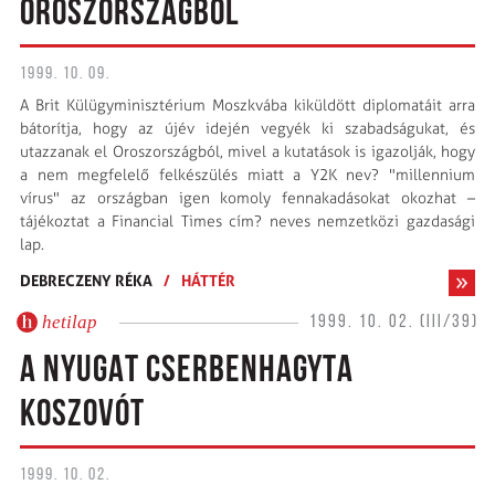
OROSZORSZÁGBÓL
1999. 10. 09.
A Brit Külügyminisztérium Moszkvába kiküldött diplomatáit arra
bátorítja, hogy az újév idején vegyék ki szabadságukat, és
utazzanak el Oroszországból, mivel a kutatások is igazolják, hogy
a nem megfelelő felkészülés miatt a Y2K nev? "millennium
vírus" az országban igen komoly fennakadásokat okozhat –
tájékoztat a Financial Times cím? neves nemzetközi gazdasági
lap.
DEBRECZENY RÉKA
/
HÁTTÉR
hetilap
1999. 10. 02. (III/39)
A NYUGAT CSERBENHAGYTA
KOSZOVÓT
1999. 10. 02.