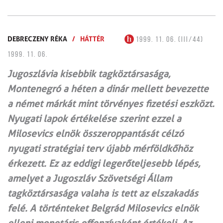
DEBRECZENY RÉKA
/
HÁTTÉR
1999. 11. 06. (III/44)
1999. 11. 06.
Jugoszlávia kisebbik tagköztársasága,
Montenegró a héten a dinár mellett bevezette
a német márkát mint törvényes fizetési eszközt.
Nyugati lapok értékelése szerint ezzel a
Milosevics elnök összeroppantását célzó
nyugati stratégiai terv újabb mérföldkőhöz
érkezett. Ez az eddigi legerőteljesebb lépés,
amelyet a Jugoszláv Szövetségi Állam
tagköztársasága valaha is tett az elszakadás
felé. A történteket Belgrád Milosevics elnök