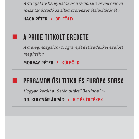
A szubjektív hangulatok és a racionális érvek hiánya
rossz tanácsadó az államszervezet átalakításánál
»
HACK PÉTER
/
BELFÖLD
A PRIDE TITKOLT EREDETE
A melegmozgalom programját évtizedekkel ezelőtt
megírták
»
MORVAY PÉTER
/
KÜLFÖLD
PERGAMON ŐSI TITKA ÉS EURÓPA SORSA
Hogyan került a „Sátán oltára” Berlinbe?
»
DR. KULCSÁR ÁRPÁD
/
HIT ÉS ÉRTÉKEK