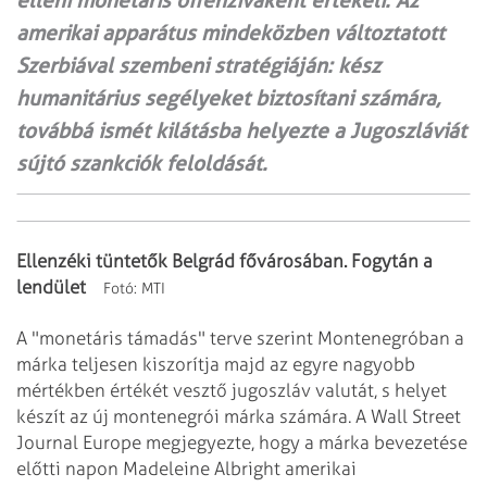
elleni monetáris offenzívaként értékeli. Az
amerikai apparátus mindeközben változtatott
Szerbiával szembeni stratégiáján: kész
humanitárius segélyeket biztosítani számára,
továbbá ismét kilátásba helyezte a Jugoszláviát
sújtó szankciók feloldását.
Ellenzéki tüntetők Belgrád fővárosában. Fogytán a
lendület
Fotó:
MTI
A "monetáris támadás" terve szerint Montenegróban a
márka teljesen kiszorítja
majd az egyre nagyobb
mértékben értékét vesztő jugoszláv valutát, s helyet
készít
az új montenegrói márka számára. A Wall Street
Journal Europe megjegyezte, hogy a márka
bevezetése
előtti napon Madeleine Albright amerikai