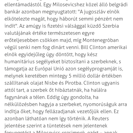
ellentámadástól. Egy Milosevicshez közel álló belgrádi
bankár azonban
megnyugtatott: "A jugoszláv elnök
elkötelezte magát, hogy háborút semmi pénzért
nem
indít". Az amúgy is fizetési válsággal küzdő Szerbia
valutájának értéke
természetesen egyre
erőteljesebben csökken majd, míg Montenegróban
végül senki nem
fog dinárt venni.
Bill Clinton amerikai
elnök egyidejűleg úgy döntött, hogy kész
humanitárius segélyeket
biztosítani a szerbeknek, s
támogatja az Európai Unió azon segélyprogramját is,
melynek keretében mintegy 5 millió dollár értékben
szállítanak olajat Nisbe és
Pirotba. Clinton ugyanis
attól tart, a szerbek őt hibáztatnák, ha halálra
fagynának
a télen. Eddig úgy gondolta, ha
nélkülözésben hagyja a szerbeket, nyomorúságuk
arra
indítja őket, hogy fellázadjanak vezetőjük ellen. Ez
azonban láthatóan nem így
történik. A Reuters
jelentése szerint a tüntetések nem jelentenek
fenyegetést a
Milosevics-rezsimnek, ezért – annak