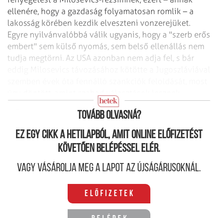
ellenére, hogy a gazdaság folyamatosan romlik –
a
lakosság körében kezdik elveszteni vonzerejüket.
Egyre nyilvánvalóbbá válik
ugyanis, hogy a "szerb erős
embert" sem külső nyomás, sem belső ellenállás nem
tudja megtörni. Az USA azonban nem adja fel, s bár
eddig Milosevics távozásához kötötte
a Jugoszláviával
szemben évek óta fennálló szankciók feloldását, most
úgy döntött,
amint szabad választások lesznek
Jugoszláviában, eltörlik a szankciókat.
Tovább olvasná?
Ez egy cikk a hetilapból, amit online előfizetést
követően belépéssel elér.
Vagy vásárolja meg a lapot az újságárusoknál.
Előfizetek