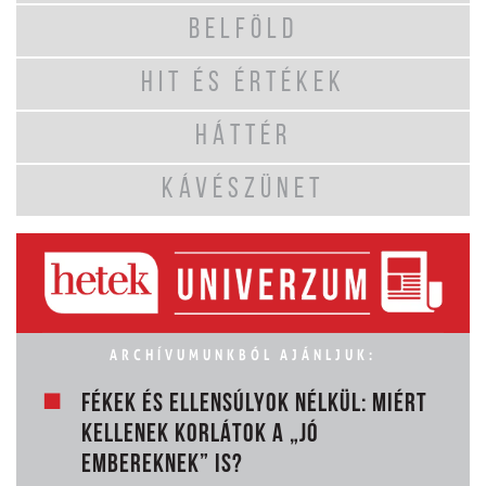
BELFÖLD
HIT ÉS ÉRTÉKEK
HÁTTÉR
KÁVÉSZÜNET
ARCHÍVUMUNKBÓL AJÁNLJUK:
FÉKEK ÉS ELLENSÚLYOK NÉLKÜL: MIÉRT
KELLENEK KORLÁTOK A „JÓ
EMBEREKNEK” IS?