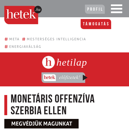
Profil
Támogatás
#
#
META
MESTERSÉGES INTELLIGENCIA
#
ENERGIAVÁLSÁG
hetilap
Monetáris offenzíva
Szerbia ellen
MEGVÉDJÜK MAGUNKAT