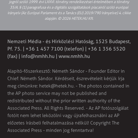
jogról szóló 1999. évi LXXVI. törvény rendelkezései értelmében a törvény
35/A. § (1) paragrafusa és a digitális szolgáltatások piacairól szóló európai
irányelv (Az Európai Parlament és a Tanács (EU) 2019/790 Irányelve) 4. cikke
alapján. © 2026 HETEK.HU Kft.
Nemzeti Média - és Hírközlési Hatóság, 1525 Budapest,
Pf. 75. | +36 1 457 7100 (telefon) | +36 1 356 5520
(fax) |
info@nmhh.hu
| www.nmhh.hu
Alapító-főszerkesztő: Németh Sándor - Founder Editor in
Chief: Németh Sándor. Kérdéseit, észrevételeit kérjük írja
meg címünkre:
hetek@hetek.hu
. - The photos contained in
the AP photo service may not be published and
redistributed without the prior written authority of the
Associated Press. All Rights Reserved. - Az AP fotószolgálat
fotóit nem lehet leközölni vagy újrafelhasználni az AP
előzetes írásbeli felhatalmazása nélkül! Copyright The
Associated Press - minden jog fenntartva!