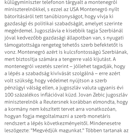
külügyminiszter telefonon tárgyalt
a montenegrói
miniszterelnökkel, s ezzel az USA Montenegró nyílt
bátorításáról
tett tanúbizonyságot, hogy vívja ki
gazdasági és politikai szabadságát, amelyet
szerinte
megérdemel.
Jugoszlávia e kisebbik tagja Szerbiánál
jóval kedvezőbb gazdasági állapotban van, s
nyugati
támogatottsága rengeteg tehetős szerb befektetőt is
vonz. Montenegró azért
is kulcsfontosságú Szerbiának,
mert biztosítja számára a tengerre való kijutást. A
montenegrói vezetés szerint – jóllehet tagadják, hogy
a lépés a szabadság kivívását
szolgálná – erre azért
volt szükség, hogy védelmet nyújtson a szerb
pénzügyi válság
ellen, a jugoszláv valuta ugyanis évi
100 százalékos inflációval küzd. Jovan Zebic
jugoszláv
miniszterelnök a Reutersnek korábban elmondta, hogy
a kormány nem készített
tervet arra vonatkozóan,
hogyan fogja megoltalmazni a szerb monetáris
rendszert a lépés
következményeitől. Mindenesetre
leszögezte: "Megvédjük magunkat." Többen
tartanak az