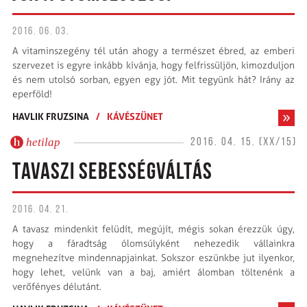
2016. 06. 03.
A vitaminszegény tél után ahogy a természet ébred, az emberi
szervezet is egyre inkább kívánja, hogy felfrissüljön, kimozduljon
és nem utolsó sorban, egyen egy jót. Mit tegyünk hát? Irány az
eperföld!
HAVLIK FRUZSINA
/
KÁVÉSZÜNET
hetilap
2016. 04. 15. (XX/15)
TAVASZI SEBESSÉGVÁLTÁS
2016. 04. 21.
A tavasz mindenkit felüdít, megújít, mégis sokan érezzük úgy,
hogy a fáradtság ólomsúlyként nehezedik vállainkra
megnehezítve mindennapjainkat. Sokszor eszünkbe jut ilyenkor,
hogy lehet, velünk van a baj, amiért álomban töltenénk a
verőfényes délutánt.