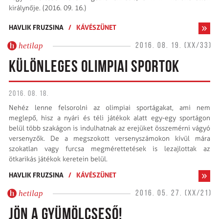
királynője. (2016. 09. 16.)
HAVLIK FRUZSINA
/
KÁVÉSZÜNET
hetilap
2016. 08. 19. (XX/33)
KÜLÖNLEGES OLIMPIAI SPORTOK
2016. 08. 18.
Nehéz lenne felsorolni az olimpiai sportágakat, ami nem
meglepő, hisz a nyári és téli játékok alatt egy-egy sportágon
belül több szakágon is indulhatnak az erejüket összemérni vágyó
versenyzők. De a megszokott versenyszámokon kívül mára
szokatlan vagy furcsa megmérettetések is lezajlottak az
ötkarikás játékok keretein belül.
HAVLIK FRUZSINA
/
KÁVÉSZÜNET
hetilap
2016. 05. 27. (XX/21)
JÖN A GYÜMÖLCSESŐ!