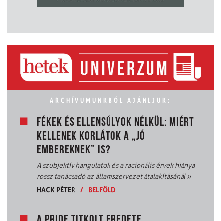
ARCHÍVUMUNKBÓL AJÁNLJUK:
FÉKEK ÉS ELLENSÚLYOK NÉLKÜL: MIÉRT
KELLENEK KORLÁTOK A „JÓ
EMBEREKNEK” IS?
A szubjektív hangulatok és a racionális érvek hiánya
rossz tanácsadó az államszervezet átalakításánál
»
HACK PÉTER
/
BELFÖLD
A PRIDE TITKOLT EREDETE