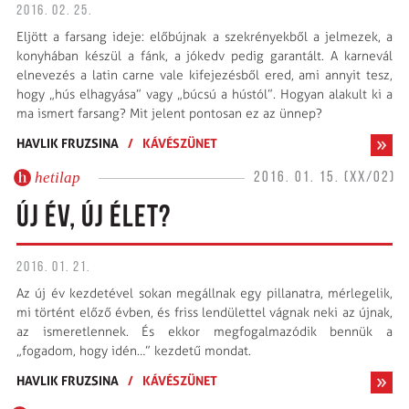
2016. 02. 25.
Eljött a farsang ideje: előbújnak a szekrényekből a jelmezek, a
konyhában készül a fánk, a jókedv pedig garantált. A karnevál
elnevezés a latin carne vale kifejezésből ered, ami annyit tesz,
hogy „hús elhagyása” vagy „búcsú a hústól”. Hogyan alakult ki a
ma ismert farsang? Mit jelent pontosan ez az ünnep?
HAVLIK FRUZSINA
/
KÁVÉSZÜNET
hetilap
2016. 01. 15. (XX/02)
ÚJ ÉV, ÚJ ÉLET?
2016. 01. 21.
Az új év kezdetével sokan megállnak egy pillanatra, mérlegelik,
mi történt előző évben, és friss lendülettel vágnak neki az újnak,
az ismeretlennek. És ekkor megfogalmazódik bennük a
„fogadom, hogy idén…” kezdetű mondat.
HAVLIK FRUZSINA
/
KÁVÉSZÜNET