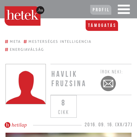
Profil
Támogatás
#
#
META
MESTERSÉGES INTELLIGENCIA
#
ENERGIAVÁLSÁG
ÍROK NEKI:
HAVLIK
FRUZSINA
8
CIKK
hetilap
2016. 09. 16. (XX/37)