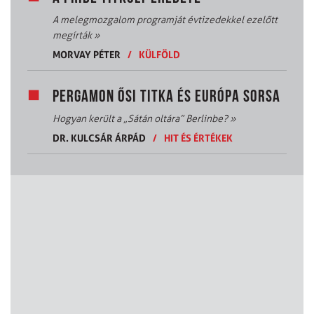
A melegmozgalom programját évtizedekkel ezelőtt
megírták
»
MORVAY PÉTER
/
KÜLFÖLD
PERGAMON ŐSI TITKA ÉS EURÓPA SORSA
Hogyan került a „Sátán oltára” Berlinbe?
»
DR. KULCSÁR ÁRPÁD
/
HIT ÉS ÉRTÉKEK