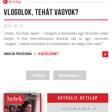
hetilap
VLOGOLOK, TEHÁT VAGYOK?
2015. 12. 11.
„Hello, YouTube népe!” – hangzik a köszöntés egy YouTube-videó
elején. A mai internetkultúra részévé vált az úgy­- nevezett
„vlogok”, videók készítése és közzététele, de mégis mik ezek?
HAVLIK FRUZSINA
/
KÁVÉSZÜNET
« Előző
Következő »
Aktuális hetilap