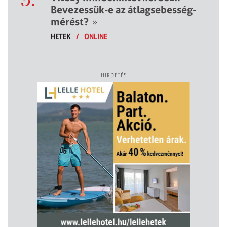
Bevezessük-e az átlagsebesség-
mérést?
»
HETEK
/
ONLINE
HIRDETÉS