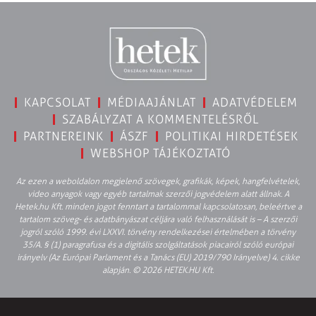
KAPCSOLAT
MÉDIAAJÁNLAT
ADATVÉDELEM
SZABÁLYZAT A KOMMENTELÉSRŐL
PARTNEREINK
ÁSZF
POLITIKAI HIRDETÉSEK
WEBSHOP TÁJÉKOZTATÓ
Az ezen a weboldalon megjelenő szövegek, grafikák, képek, hangfelvételek,
video anyagok vagy egyéb tartalmak szerzői jogvédelem alatt állnak. A
Hetek.hu Kft. minden jogot fenntart a tartalommal kapcsolatosan, beleértve a
tartalom szöveg- és adatbányászat céljára való felhasználását is – A szerzői
jogról szóló 1999. évi LXXVI. törvény rendelkezései értelmében a törvény
35/A. § (1) paragrafusa és a digitális szolgáltatások piacairól szóló európai
irányelv (Az Európai Parlament és a Tanács (EU) 2019/790 Irányelve) 4. cikke
alapján. © 2026 HETEK.HU Kft.