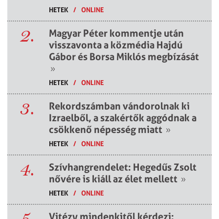
HETEK
/
ONLINE
2.
Magyar Péter kommentje után
visszavonta a közmédia Hajdú
Gábor és Borsa Miklós megbízását
»
HETEK
/
ONLINE
3.
Rekordszámban vándorolnak ki
Izraelből, a szakértők aggódnak a
csökkenő népesség miatt
»
HETEK
/
ONLINE
4.
Szívhangrendelet: Hegedűs Zsolt
nővére is kiáll az élet mellett
»
HETEK
/
ONLINE
5.
Vitézy mindenkitől kérdezi: