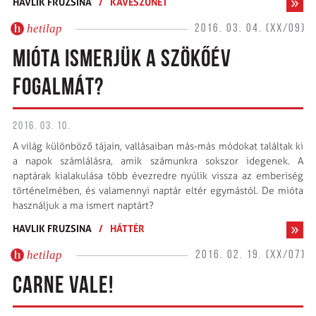
HAVLIK FRUZSINA
/
KÁVÉSZÜNET
hetilap
2016. 03. 04. (XX/09)
MIÓTA ISMERJÜK A SZÖKŐÉV
FOGALMÁT?
2016. 03. 10.
A világ különböző tájain, vallásaiban más-más módokat találtak ki
a napok számlálásra, amik számunkra sokszor idegenek. A
naptárak kialakulása több évezredre nyúlik vissza az emberiség
történelmében, és valamennyi naptár eltér egymástól. De mióta
használjuk a ma ismert naptárt?
HAVLIK FRUZSINA
/
HÁTTÉR
hetilap
2016. 02. 19. (XX/07)
CARNE VALE!