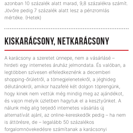
azonban 10 százalék alatt marad, 9,8 százalékra számít.
Jövőre pedig 7 százalék alatt lesz a pénzromlás
mértéke. (Hetek)
KISKARÁCSONY, NETKARÁCSONY
A karácsony a szeretet ünnepe, nem a vásárlásé –
hirdeti egy internetes áruház jelmondata. És valóban, a
legtöbben szívesen elfeledkeznénk a decemberi
shopping-őrületről, a tömegjelenetekről, a jéghideg
délutánokról, amikor hazafelé két dolgon töprengünk,
hogy kinek nem vettük még mindig meg az ajándékot,
és vajon melyik üzletben hagytuk el a kesztyűnket. A
nálunk még alig terjedő internetes vásárlás új
alternatívát ajánl, az online-kereskedők pedig – ha nem
is áttörésre, de – legalább 50 százalékos
forgalomnövekedésre számítanak a karácsonyi