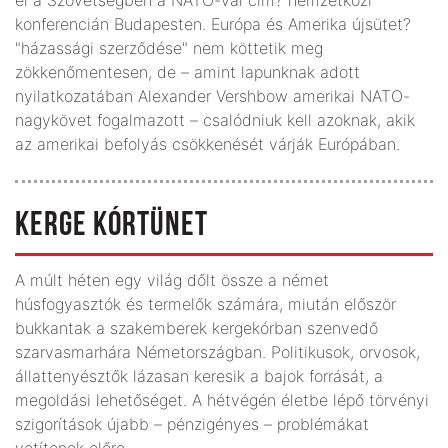
konferencián Budapesten. Európa és Amerika újsütet?
"házassági szerződése" nem köttetik meg
zökkenőmentesen, de – amint lapunknak adott
nyilatkozatában Alexander Vershbow amerikai NATO-
nagykövet fogalmazott – csalódniuk kell azoknak, akik
az amerikai befolyás csökkenését várják Európában.
KERGE KÓRTÜNET
A múlt héten egy világ dőlt össze a német
húsfogyasztók és termelők számára, miután először
bukkantak a szakemberek kergekórban szenvedő
szarvasmarhára Németországban. Politikusok, orvosok,
állattenyésztők lázasan keresik a bajok forrását, a
megoldási lehetőséget. A hétvégén életbe lépő törvényi
szigorítások újabb – pénzigényes – problémákat
vetítenek előre.