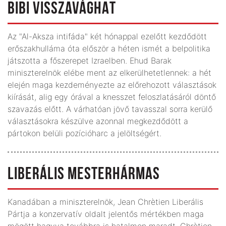
BIBI VISSZAVÁGHAT
Az "Al-Aksza intifáda" két hónappal ezelőtt kezdődött
erőszakhulláma óta először a héten ismét a belpolitika
játszotta a főszerepet Izraelben. Ehud Barak
miniszterelnök elébe ment az elkerülhetetlennek: a hét
elején maga kezdeményezte az előrehozott választások
kiírását, alig egy órával a knesszet feloszlatásáról döntő
szavazás előtt. A várhatóan jövő tavasszal sorra kerülő
választásokra készülve azonnal megkezdődött a
pártokon belüli pozícióharc a jelöltségért.
LIBERÁLIS MESTERHÁRMAS
Kanadában a miniszterelnök, Jean Chrètien Liberális
Pártja a konzervatív oldalt jelentős mértékben maga
mögött hagyva továbbra is hatalmon maradt. Chrètien