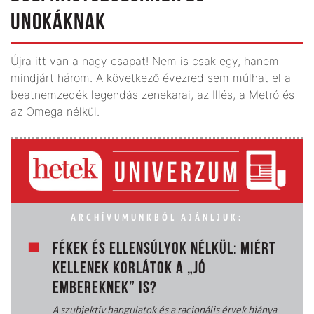
UNOKÁKNAK
Újra itt van a nagy csapat! Nem is csak egy, hanem
mindjárt három. A következő évezred sem múlhat el a
beatnemzedék legendás zenekarai, az Illés, a Metró és
az Omega nélkül.
ARCHÍVUMUNKBÓL AJÁNLJUK:
FÉKEK ÉS ELLENSÚLYOK NÉLKÜL: MIÉRT
KELLENEK KORLÁTOK A „JÓ
EMBEREKNEK” IS?
A szubjektív hangulatok és a racionális érvek hiánya