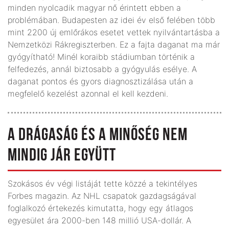
minden nyolcadik magyar nő érintett ebben a
problémában. Budapesten az idei év első felében több
mint 2200 új emlőrákos esetet vettek nyilvántartásba a
Nemzetközi Rákregiszterben. Ez a fajta daganat ma már
gyógyítható! Minél koraibb stádiumban történik a
felfedezés, annál biztosabb a gyógyulás esélye. A
daganat pontos és gyors diagnosztizálása után a
megfelelő kezelést azonnal el kell kezdeni.
A DRÁGASÁG ÉS A MINŐSÉG NEM
MINDIG JÁR EGYÜTT
Szokásos év végi listáját tette közzé a tekintélyes
Forbes magazin. Az NHL csapatok gazdagságával
foglalkozó értekezés kimutatta, hogy egy átlagos
egyesület ára 2000-ben 148 millió USA-dollár. A