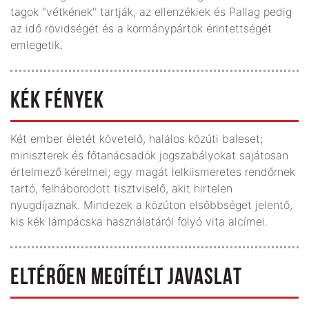
tagok "vétkének" tartják, az ellenzékiek és Pallag pedig
az idő rövidségét és a kormánypártok érintettségét
emlegetik.
KÉK FÉNYEK
Két ember életét követelő, halálos közúti baleset;
miniszterek és főtanácsadók jogszabályokat sajátosan
értelmező kérelmei; egy magát lelkiismeretes rendőrnek
tartó, felháborodott tisztviselő, akit hirtelen
nyugdíjaznak. Mindezek a közúton elsőbbséget jelentő,
kis kék lámpácska használatáról folyó vita alcímei.
ELTÉRŐEN MEGÍTÉLT JAVASLAT