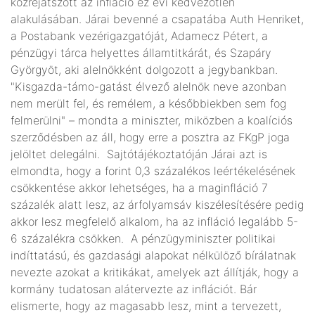
közrejátszott az infláció ez évi kedvezőtlen
alakulásában. Járai bevenné a csapatába Auth Henriket,
a Postabank vezérigazgatóját, Adamecz Pétert, a
pénzügyi tárca helyettes államtitkárát, és Szapáry
Györgyöt, aki alelnökként dolgozott a jegybankban.
"Kisgazda-támo-gatást élvező alelnök neve azonban
nem merült fel, és remélem, a későbbiekben sem fog
felmerülni" – mondta a miniszter, miközben a koalíciós
szerződésben az áll, hogy erre a posztra az FKgP joga
jelöltet delegálni. Sajtótájékoztatóján Járai azt is
elmondta, hogy a forint 0,3 százalékos leértékelésének
csökkentése akkor lehetséges, ha a maginfláció 7
százalék alatt lesz, az árfolyamsáv kiszélesítésére pedig
akkor lesz megfelelő alkalom, ha az infláció legalább 5-
6 százalékra csökken. A pénzügyminiszter politikai
indíttatású, és gazdasági alapokat nélkülöző bírálatnak
nevezte azokat a kritikákat, amelyek azt állítják, hogy a
kormány tudatosan alátervezte az inflációt. Bár
elismerte, hogy az magasabb lesz, mint a tervezett,