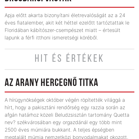
Apja előtt akarta bizonyítani életrevalóságát az a 24
éves fiatalember, akit két héttel ezelőtt tartóztattak le
Floridában kábítószer-csempészet miatt – értesült
lapunk a férfi itthoni ismeretségi köréből.
HIT ÉS ÉRTÉKEK
AZ ARANY HERCEGNŐ TITKA
A hírügynökségek október végén röpítették világgá a
hírt, hogy a pakisztáni rendőrség egy razzia során az
afgán határhoz közeli Beludzsisztán tartomány Quetta
nev? székvárosában egy orgazdánál egy több mint
2500 éves múmiára bukkant. A teljes épségben
megtalált múmia nemzetközi bonyodalmakat okozott,