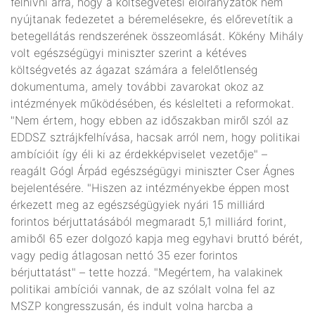
felhívni arra, hogy a költségvetési előirányzatok nem
nyújtanak fedezetet a béremelésekre, és előrevetítik a
betegellátás rendszerének összeomlását. Kökény Mihály
volt egészségügyi miniszter szerint a kétéves
költségvetés az ágazat számára a felelőtlenség
dokumentuma, amely további zavarokat okoz az
intézmények működésében, és késlelteti a reformokat.
"Nem értem, hogy ebben az időszakban miről szól az
EDDSZ sztrájkfelhívása, hacsak arról nem, hogy politikai
ambícióit így éli ki az érdekképviselet vezetője" –
reagált Gógl Árpád egészségügyi miniszter Cser Ágnes
bejelentésére. "Hiszen az intézményekbe éppen most
érkezett meg az egészségügyiek nyári 15 milliárd
forintos bérjuttatásából megmaradt 5,1 milliárd forint,
amiből 65 ezer dolgozó kapja meg egyhavi bruttó bérét,
vagy pedig átlagosan nettó 35 ezer forintos
bérjuttatást" – tette hozzá. "Megértem, ha valakinek
politikai ambíciói vannak, de az szólalt volna fel az
MSZP kongresszusán, és indult volna harcba a