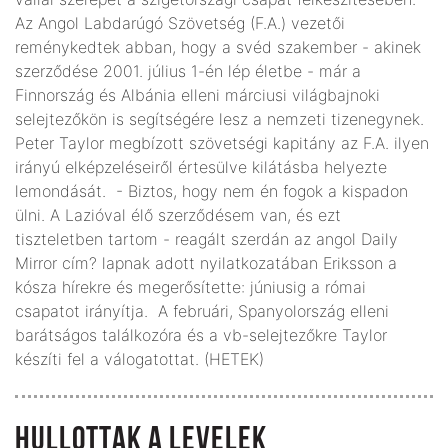
Az Angol Labdarúgó Szövetség (F.A.) vezetői
reménykedtek abban, hogy a svéd szakember - akinek
szerződése 2001. július 1-én lép életbe - már a
Finnország és Albánia elleni márciusi világbajnoki
selejtezőkön is segítségére lesz a nemzeti tizenegynek.
Peter Taylor megbízott szövetségi kapitány az F.A. ilyen
irányú elképzeléseiről értesülve kilátásba helyezte
lemondását. - Biztos, hogy nem én fogok a kispadon
ülni. A Lazióval élő szerződésem van, és ezt
tiszteletben tartom - reagált szerdán az angol Daily
Mirror cím? lapnak adott nyilatkozatában Eriksson a
kósza hírekre és megerősítette: júniusig a római
csapatot irányítja. A februári, Spanyolország elleni
barátságos találkozóra és a vb-selejtezőkre Taylor
készíti fel a válogatottat. (HETEK)
HULLOTTAK A LEVELEK