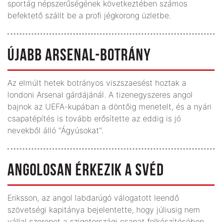
sportág népszerűségének következtében számos
befektető szállt be a profi jégkorong üzletbe.
ÚJABB ARSENAL-BOTRÁNY
Az elmúlt hetek botrányos viszszaesést hoztak a
londoni Arsenal gárdájánál. A tizenegyszeres angol
bajnok az UEFA-kupában a döntőig menetelt, és a nyári
csapatépítés is tovább erősítette az eddig is jó
nevekből álló "Ágyúsokat".
ANGOLOSAN ÉRKEZIK A SVÉD
Eriksson, az angol labdarúgó válogatott leendő
szövetségi kapitánya bejelentette, hogy júliusig nem
vállal szerepet a szigetországi csapat felkészítésében.