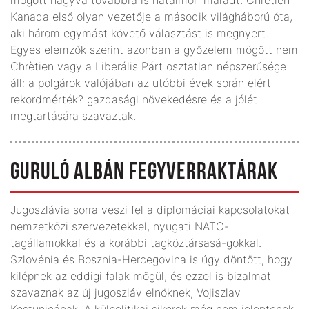
Kanada első olyan vezetője a második világháború óta,
aki három egymást követő választást is megnyert.
Egyes elemzők szerint azonban a győzelem mögött nem
Chrètien vagy a Liberális Párt osztatlan népszerűsége
áll: a polgárok valójában az utóbbi évek során elért
rekordmérték? gazdasági növekedésre és a jólét
megtartására szavaztak.
GURULÓ ALBÁN FEGYVERRAKTÁRAK
Jugoszlávia sorra veszi fel a diplomáciai kapcsolatokat
nemzetközi szervezetekkel, nyugati NATO-
tagállamokkal és a korábbi tagköztársasá-gokkal.
Szlovénia és Bosznia-Hercegovina is úgy döntött, hogy
kilépnek az eddigi falak mögül, és ezzel is bizalmat
szavaznak az új jugoszláv elnöknek, Vojiszlav
Kostunicának. A külpolitikai sikerek még nem jelentenek