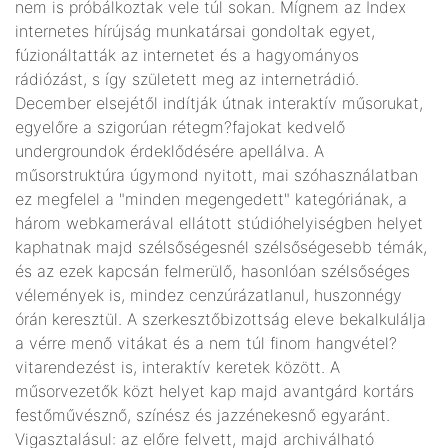
nem is próbálkoztak vele túl sokan. Mígnem az Index
internetes hírújság munkatársai gondoltak egyet,
fúzionáltatták az internetet és a hagyományos
rádiózást, s így született meg az internetrádió.
December elsejétől indítják útnak interaktív műsorukat,
egyelőre a szigorúan rétegm?fajokat kedvelő
undergroundok érdeklődésére apellálva. A
műsorstruktúra úgymond nyitott, mai szóhasználatban
ez megfelel a "minden megengedett" kategóriának, a
három webkamerával ellátott stúdióhelyiségben helyet
kaphatnak majd szélsőségesnél szélsőségesebb témák,
és az ezek kapcsán felmerülő, hasonlóan szélsőséges
vélemények is, mindez cenzúrázatlanul, huszonnégy
órán keresztül. A szerkesztőbizottság eleve bekalkulálja
a vérre menő vitákat és a nem túl finom hangvétel?
vitarendezést is, interaktív keretek között. A
műsorvezetők közt helyet kap majd avantgárd kortárs
festőművésznő, színész és jazzénekesnő egyaránt.
Vigasztalásul: az előre felvett, majd archiválható