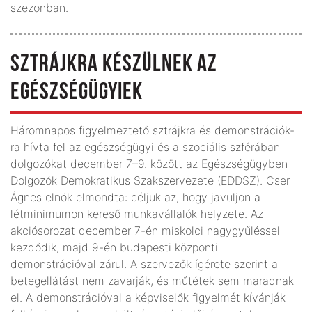
szezonban.
SZTRÁJKRA KÉSZÜLNEK AZ
EGÉSZSÉGÜGYIEK
Háromnapos figyelmeztető sztrájkra és demonstrációk-
ra hívta fel az egészségügyi és a szociális szférában
dolgozókat december 7–9. között az Egészségügyben
Dolgozók Demokratikus Szakszervezete (EDDSZ). Cser
Ágnes elnök elmondta: céljuk az, hogy javuljon a
létminimumon kereső munkavállalók helyzete. Az
akciósorozat december 7-én miskolci nagygyűléssel
kezdődik, majd 9-én budapesti központi
demonstrációval zárul. A szervezők ígérete szerint a
betegellátást nem zavarják, és műtétek sem maradnak
el. A demonstrációval a képviselők figyelmét kívánják