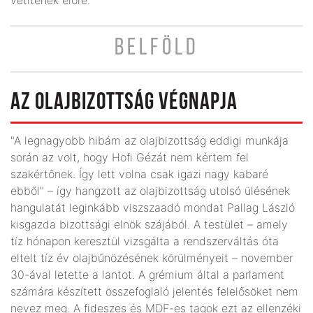
BELFÖLD
AZ OLAJBIZOTTSÁG VÉGNAPJA
"A legnagyobb hibám az olajbizottság eddigi munkája
során az volt, hogy Hofi Gézát nem kértem fel
szakértőnek. Így lett volna csak igazi nagy kabaré
ebből" – így hangzott az olajbizottság utolsó ülésének
hangulatát leginkább viszszaadó mondat Pallag László
kisgazda bizottsági elnök szájából. A testület – amely
tíz hónapon keresztül vizsgálta a rendszerváltás óta
eltelt tíz év olajbűnözésének körülményeit – november
30-ával letette a lantot. A grémium által a parlament
számára készített összefoglaló jelentés felelősöket nem
nevez meg. A fideszes és MDF-es tagok ezt az ellenzéki