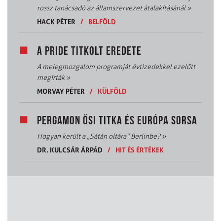
rossz tanácsadó az államszervezet átalakításánál
»
HACK PÉTER
/
BELFÖLD
A PRIDE TITKOLT EREDETE
A melegmozgalom programját évtizedekkel ezelőtt
megírták
»
MORVAY PÉTER
/
KÜLFÖLD
PERGAMON ŐSI TITKA ÉS EURÓPA SORSA
Hogyan került a „Sátán oltára” Berlinbe?
»
DR. KULCSÁR ÁRPÁD
/
HIT ÉS ÉRTÉKEK