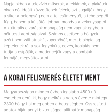
Napjainkban a televízió műsorok, a reklámok, a plakátok
olyan női ideált közvetítenek felénk, azt sugallják, hogy
a siker a boldogság nem a teljesítménytől, a tehetségtől
függ, hanem a külsőtől, jobban mondva a vékonyságtól.
A kulturális elvárások manapság nem vágnak egybe a
nők testi adottságaival. Számos esetben a hölgyek
azért nem válhatnak "szupernővé", mert biológiailag
képtelenek rá, a sok fogyókúra, edzés, koplalás nem
tudja a csípőjük, a medencéjük vagy a combjuk
formáját megváltoztatni.
A KORAI FELISMERÉS ÉLETET MENT
Magyarországon minden évben legalább 4500 nő
esetében derül ki, hogy mellrákja van, s évente mintegy
2300 hölgy hal meg ebben a betegségben. Összesített
adatok híján annyi biztonsággal állítható: manapság