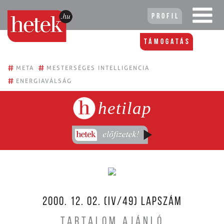
Profil
Támogatás
#
#
META
MESTERSÉGES INTELLIGENCIA
#
ENERGIAVÁLSÁG
hetilap
2000. 12. 02. (IV/49) LAPSZÁM
TARTALOM AJÁNLÓ