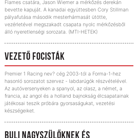
Flames csatára, Jason Wiemer a mérkőzés derekán
bevette kapuját. A kanadai együttesben Cory Stillman
pályafutása második mesterhármasát ütötte,
vezérletével megszakadt csapata nyolc mérkőzésből
álló nyeretlenségi sorozata. (MTI-HETEK)
VEZETŐ FOCISTÁK
Premier 1 Racing nev? cég 2003-tól a Forma-1-hez
hasonló sorozatot szervez - labdarúgók részvételével.
Az autóversenyeken a spanyol, az olasz, a német, a
francia, az angol és a holland bajnokság élcsapatainak
játékosai teszik próbára gyorsaságukat, vezetési
készségeiket.
BULI NAGYSZÜLŐKNEK ÉS