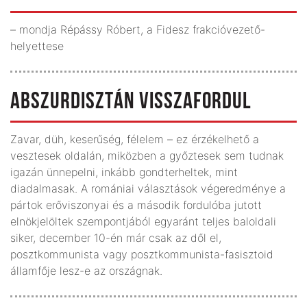
– mondja Répássy Róbert, a Fidesz frakcióvezető-
helyettese
ABSZURDISZTÁN VISSZAFORDUL
Zavar, düh, keserűség, félelem – ez érzékelhető a
vesztesek oldalán, miközben a győztesek sem tudnak
igazán ünnepelni, inkább gondterheltek, mint
diadalmasak. A romániai választások végeredménye a
pártok erőviszonyai és a második fordulóba jutott
elnökjelöltek szempontjából egyaránt teljes baloldali
siker, december 10-én már csak az dől el,
posztkommunista vagy posztkommunista-fasisztoid
államfője lesz-e az országnak.