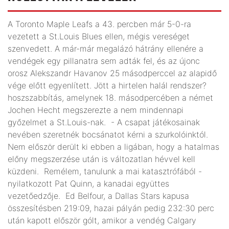
A Toronto Maple Leafs a 43. percben már 5-0-ra
vezetett a St.Louis Blues ellen, mégis vereséget
szenvedett. A már-már megalázó hátrány ellenére a
vendégek egy pillanatra sem adták fel, és az újonc
orosz Alekszandr Havanov 25 másodperccel az alapidő
vége előtt egyenlített. Jött a hirtelen halál rendszer?
hoszszabbítás, amelynek 18. másodpercében a német
Jochen Hecht megszerezte a nem mindennapi
győzelmet a St.Louis-nak. - A csapat játékosainak
nevében szeretnék bocsánatot kérni a szurkolóinktól.
Nem először derült ki ebben a ligában, hogy a hatalmas
előny megszerzése után is változatlan hévvel kell
küzdeni. Remélem, tanulunk a mai katasztrófából -
nyilatkozott Pat Quinn, a kanadai együttes
vezetőedzője. Ed Belfour, a Dallas Stars kapusa
összesítésben 219:09, hazai pályán pedig 232:30 perc
után kapott először gólt, amikor a vendég Calgary