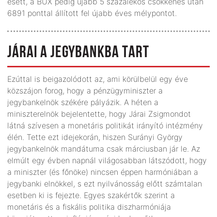
esett, a BUX pedig újabb 5 százalékos csökkenés után
6891 ponttal állított fel újabb éves mélypontot.
JÁRAI A JEGYBANKBA TART
Ezúttal is beigazolódott az, ami körülbelül egy éve
közszájon forog, hogy a pénzügyminiszter a
jegybankelnök székére pályázik. A héten a
miniszterelnök bejelentette, hogy Járai Zsigmondot
látná szívesen a monetáris politikát irányító intézmény
élén. Tette ezt idejekorán, hiszen Surányi György
jegybankelnök mandátuma csak márciusban jár le. Az
elmúlt egy évben napnál világosabban látszódott, hogy
a miniszter (és főnöke) nincsen éppen harmóniában a
jegybanki elnökkel, s ezt nyilvánosság előtt számtalan
esetben ki is fejezte. Egyes szakértők szerint a
monetáris és a fiskális politika diszharmóniája