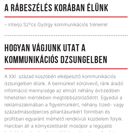
A RÁBESZÉLÉS KORÁBAN ÉLÜNK
– interjú Sz?cs György kommunikációs trénerrel
HOGYAN VÁGJUNK UTAT A
KOMMUNIKÁCIÓS DZSUNGELBEN
A XXI. század küszöbén elképesztő kommunikációs
dzsungelben élünk. A bennünket körülvevő, ránk áradó
információ mennyisége az elmúlt néhány évtizedben
hihetetlen mértékben megtöbbszöröződött. Egyedül a
reklámszakmában a figyelmünkért, néhány tized- vagy
századmásodperces pillantásunkért forintban és
profitban egyaránt mérhető rendkívüli küzdelem folyik.
Harcban áll a környezetbarát mosópor a legújabb