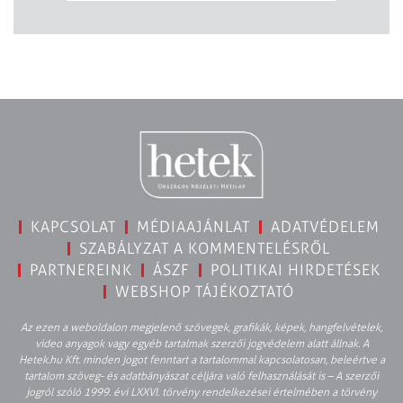
KAPCSOLAT
MÉDIAAJÁNLAT
ADATVÉDELEM
SZABÁLYZAT A KOMMENTELÉSRŐL
PARTNEREINK
ÁSZF
POLITIKAI HIRDETÉSEK
WEBSHOP TÁJÉKOZTATÓ
Az ezen a weboldalon megjelenő szövegek, grafikák, képek, hangfelvételek,
video anyagok vagy egyéb tartalmak szerzői jogvédelem alatt állnak. A
Hetek.hu Kft. minden jogot fenntart a tartalommal kapcsolatosan, beleértve a
tartalom szöveg- és adatbányászat céljára való felhasználását is – A szerzői
jogról szóló 1999. évi LXXVI. törvény rendelkezései értelmében a törvény