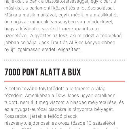
hajlakkal, a bank a biztosítótársasággal, egyik párt a
másikkal, a parlamenti közvetítés a lottósorsolással.
Márka a másik márkával, egyik médium a másikkal és
önmagával: mindenki versenyben van mindenkivel,
hogy a kívánatos vevőkört megkaparintsa az
üzenetével. A győztes az lesz, aki mindezt a többieknél
jobban csinálja. Jack Trout és Al Ries könyve ebben
nyújt izgalmasan eredeti eligazítást.
7000 PONT ALATT A BUX
A héten tovább folytatódott a lejtmenet a világ
tőzsdéin. Amerikában a Dow Jones ugyan emelkedni
tudott, nem állt meg viszont a Nasdaq mélyrepülése, és
ez a nyugat-európai piacokra is rányomta bélyegét.
Rosszabbul jártak a fejlődő piacok
részvénytulajdonosai: az orosz tőzsde 10 százalékot