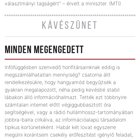
választmányi tagságért" – érvelt a miniszter. (MTI)
KÁVÉSZÜNET
MINDEN MEGENGEDETT
Infófüggésben szenvedő honfitársainknak eddig is
megszámlálhatatlan mennyiség? csatorna állt
rendelkezésükre, hogy hangyamód begyűjtsék a
gyakran megalapozott, néha pedig kevésbé stabil
lábakon álló információhalmazt. Tették ezt többnyire
számtalan internet előtt végiggubbasztott óra
segítségével, vagy a rádió hullámhossz-tartományában
jobbra-balra cirkálva, az információalapú társadalom
tipikus kortüneteként. Habár két lovat egyszerre
megülni korántsem csekély erőfeszítést igénylő feladat,