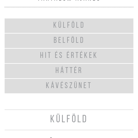
KÜLFÖLD
BELFÖLD
HIT ÉS ÉRTÉKEK
HÁTTÉR
KÁVÉSZÜNET
KÜLFÖLD