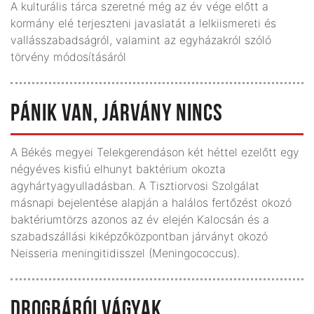
A kulturális tárca szeretné még az év vége előtt a
kormány elé terjeszteni javaslatát a lelkiismereti és
vallásszabadságról, valamint az egyházakról szóló
törvény módosításáról
PÁNIK VAN, JÁRVÁNY NINCS
A Békés megyei Telekgerendáson két héttel ezelőtt egy
négyéves kisfiú elhunyt baktérium okozta
agyhártyagyulladásban. A Tisztiorvosi Szolgálat
másnapi bejelentése alapján a halálos fertőzést okozó
baktériumtörzs azonos az év elején Kalocsán és a
szabadszállási kiképzőközpontban járványt okozó
Neisseria meningitidisszel (Meningococcus).
DROGBÁRÓI VÁGYAK