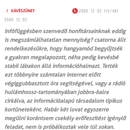
/
KÁVÉSZÜNET
2000. 12. 02. (IV/49)
2000. 12. 02.
Infófüggésben szenvedő honfitársainknak eddig
is megszámlálhatatlan mennyiség? csatorna állt
rendelkezésükre, hogy hangyamód begyűjtsék
a gyakran megalapozott, néha pedig kevésbé
stabil lábakon álló információhalmazt. Tették
ezt többnyire számtalan internet előtt
végiggubbasztott óra segítségével, vagy a rádió
hullámhossz-tartományában jobbra-balra
cirkálva, az információalapú társadalom tipikus
kortüneteként. Habár két lovat egyszerre
megülni korántsem csekély erőfeszítést igénylő
feladat, nem is próbálkoztak vele túl sokan.