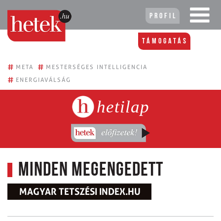
Profil
Támogatás
#
#
META
MESTERSÉGES INTELLIGENCIA
#
ENERGIAVÁLSÁG
hetilap
Minden megengedett
MAGYAR TETSZÉSI INDEX.HU