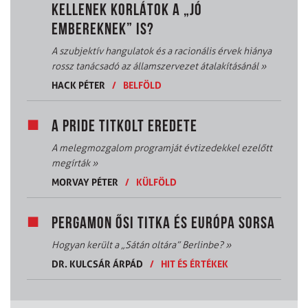
KELLENEK KORLÁTOK A „JÓ
EMBEREKNEK” IS?
A szubjektív hangulatok és a racionális érvek hiánya
rossz tanácsadó az államszervezet átalakításánál
»
HACK PÉTER
/
BELFÖLD
A PRIDE TITKOLT EREDETE
A melegmozgalom programját évtizedekkel ezelőtt
megírták
»
MORVAY PÉTER
/
KÜLFÖLD
PERGAMON ŐSI TITKA ÉS EURÓPA SORSA
Hogyan került a „Sátán oltára” Berlinbe?
»
DR. KULCSÁR ÁRPÁD
/
HIT ÉS ÉRTÉKEK