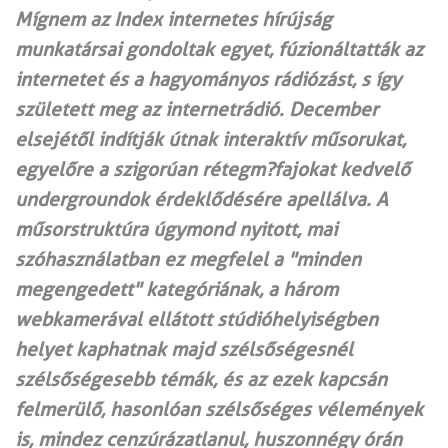
Mígnem az Index internetes hírújság
munkatársai gondoltak egyet, fúzionáltatták az
internetet és a hagyományos rádiózást, s így
született meg az internetrádió. December
elsejétől indítják útnak interaktív műsorukat,
egyelőre a szigorúan rétegm?fajokat kedvelő
undergroundok érdeklődésére apellálva. A
műsorstruktúra úgymond nyitott, mai
szóhasználatban ez megfelel a "minden
megengedett" kategóriának, a három
webkamerával ellátott stúdióhelyiségben
helyet kaphatnak majd szélsőségesnél
szélsőségesebb témák, és az ezek kapcsán
felmerülő, hasonlóan szélsőséges vélemények
is, mindez cenzúrázatlanul, huszonnégy órán