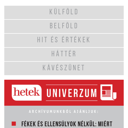
KÜLFÖLD
BELFÖLD
HIT ÉS ÉRTÉKEK
HÁTTÉR
KÁVÉSZÜNET
ARCHÍVUMUNKBÓL AJÁNLJUK:
FÉKEK ÉS ELLENSÚLYOK NÉLKÜL: MIÉRT