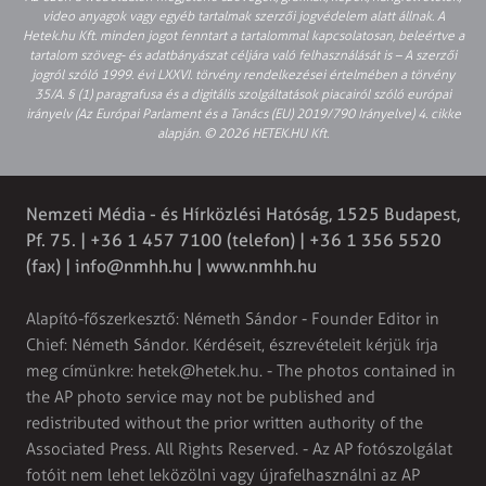
video anyagok vagy egyéb tartalmak szerzői jogvédelem alatt állnak. A
Hetek.hu Kft. minden jogot fenntart a tartalommal kapcsolatosan, beleértve a
tartalom szöveg- és adatbányászat céljára való felhasználását is – A szerzői
jogról szóló 1999. évi LXXVI. törvény rendelkezései értelmében a törvény
35/A. § (1) paragrafusa és a digitális szolgáltatások piacairól szóló európai
irányelv (Az Európai Parlament és a Tanács (EU) 2019/790 Irányelve) 4. cikke
alapján. © 2026 HETEK.HU Kft.
Nemzeti Média - és Hírközlési Hatóság, 1525 Budapest,
Pf. 75. | +36 1 457 7100 (telefon) | +36 1 356 5520
(fax) |
info@nmhh.hu
| www.nmhh.hu
Alapító-főszerkesztő: Németh Sándor - Founder Editor in
Chief: Németh Sándor. Kérdéseit, észrevételeit kérjük írja
meg címünkre:
hetek@hetek.hu
. - The photos contained in
the AP photo service may not be published and
redistributed without the prior written authority of the
Associated Press. All Rights Reserved. - Az AP fotószolgálat
fotóit nem lehet leközölni vagy újrafelhasználni az AP