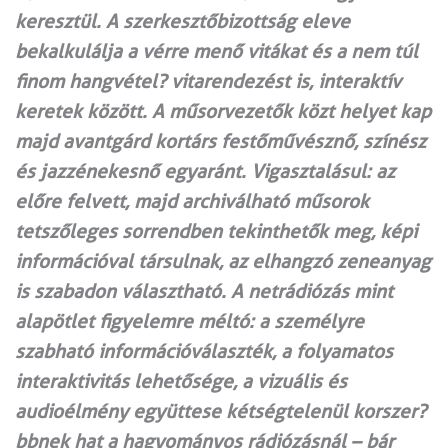
keresztül. A szerkesztőbizottság eleve
bekalkulálja a vérre menő vitákat és a nem túl
finom hangvétel? vitarendezést is, interaktív
keretek között. A műsorvezetők közt helyet kap
majd avantgárd kortárs festőművésznő, színész
és jazzénekesnő egyaránt. Vigasztalásul: az
előre felvett, majd archiválható műsorok
tetszőleges sorrendben tekinthetők meg, képi
információval társulnak, az elhangzó zeneanyag
is szabadon választható. A netrádiózás mint
alapötlet figyelemre méltó: a személyre
szabható információválaszték, a folyamatos
interaktivitás lehetősége, a vizuális és
audioélmény együttese kétségtelenül korszer?
bbnek hat a hagyományos rádiózásnál – bár