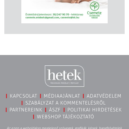
KAPCSOLAT
MÉDIAAJÁNLAT
ADATVÉDELEM
SZABÁLYZAT A KOMMENTELÉSRŐL
PARTNEREINK
ÁSZF
POLITIKAI HIRDETÉSEK
WEBSHOP TÁJÉKOZTATÓ
Az ezen a weboldalon megjelenő szövegek, grafikák, képek, hangfelvételek,