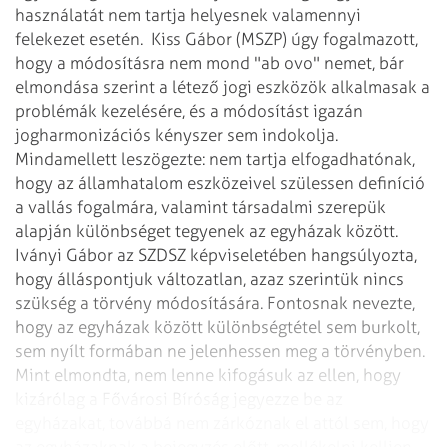
használatát nem tartja helyesnek valamennyi
felekezet esetén.
Kiss Gábor (MSZP) úgy fogalmazott,
hogy a módosításra nem mond "ab ovo" nemet, bár
elmondása szerint a létező jogi eszközök alkalmasak a
problémák kezelésére, és a módosítást igazán
jogharmonizációs kényszer sem indokolja.
Mindamellett leszögezte: nem tartja elfogadhatónak,
hogy az államhatalom eszközeivel szülessen definíció
a vallás fogalmára, valamint társadalmi szerepük
alapján különbséget tegyenek az egyházak között.
Iványi Gábor az SZDSZ képviseletében hangsúlyozta,
hogy álláspontjuk változatlan, azaz szerintük nincs
szükség a törvény módosítására. Fontosnak nevezte,
hogy az egyházak között különbségtétel sem burkolt,
sem nyílt formában ne jelenhessen meg a törvényben.
Mint elmondta, nem lenne kifogásuk az ellen, hogy
kizárólag a Fővárosi Bíróság jegyezze be az
egyházakat, továbbá nem zárkóznak el attól sem, hogy
az egyházaknak a bejegyzés előtt, mellékelni kelljen