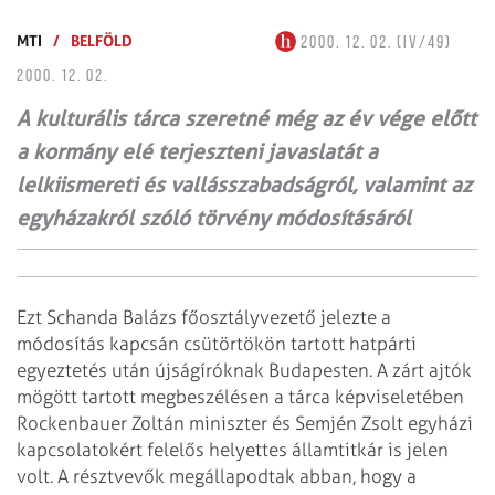
MTI
/
BELFÖLD
2000. 12. 02. (IV/49)
2000. 12. 02.
A kulturális tárca szeretné még az év vége előtt
a kormány elé terjeszteni javaslatát a
lelkiismereti és vallásszabadságról, valamint az
egyházakról szóló törvény módosításáról
Ezt Schanda Balázs főosztályvezető jelezte a
módosítás kapcsán csütörtökön tartott hatpárti
egyeztetés után újságíróknak Budapesten. A zárt ajtók
mögött tartott megbeszélésen a tárca képviseletében
Rockenbauer Zoltán miniszter és Semjén Zsolt egyházi
kapcsolatokért felelős helyettes államtitkár is jelen
volt. A résztvevők megállapodtak abban, hogy a