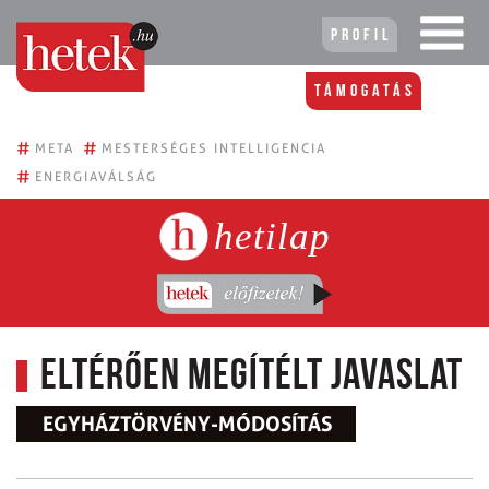
Profil
Támogatás
#
#
META
MESTERSÉGES INTELLIGENCIA
#
ENERGIAVÁLSÁG
hetilap
Eltérően megítélt javaslat
EGYHÁZTÖRVÉNY-MÓDOSÍTÁS