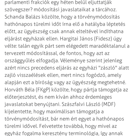
parlamenti frakciók egy héten belül eljuttatják
szövegszer? módosítási javaslataikat a tárcához.
Schanda Balázs közölte, hogy a törvénymódosítás
hathónapos türelmi időt írna elő a hatályba léptetés
előtt, az ügyészség csak annak elteltével indíthatna
eljárást egyházak ellen. Hargitai János (Fidesz) úgy
vélte: talán egyik párt sem elégedett maradéktalanul a
tervezett módosítással, de fontos, hogy azt az
országgyűlés elfogadja. Véleménye szerint jelenleg
azért nincs precedens eljárás az egyházi "zászló" alatt
zajló visszaélések ellen, mert nincs fogódzó, amely
alapján ezt a bíróság vagy az ügyészség megtehetné.
Horváth Béla (FKgP) közölte, hogy pártja támogatja az
előterjesztést, és nem kíván ahhoz érdemleges
javaslatokat benyújtani. Szászfalvi László (MDF)
kijelentette, hogy maximálisan támogatja a
törvénymódosítást, bár nem ért egyet a hathónapos
türelmi idővel. Felvetette továbbá, hogy mivel az
egyház fogalma keresztény terminológia, így annak