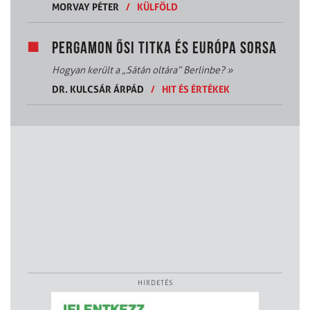
MORVAY PÉTER
/
KÜLFÖLD
PERGAMON ŐSI TITKA ÉS EURÓPA SORSA
Hogyan került a „Sátán oltára” Berlinbe?
»
DR. KULCSÁR ÁRPÁD
/
HIT ÉS ÉRTÉKEK
HIRDETÉS