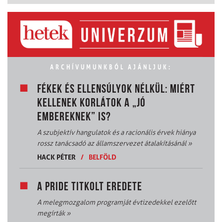
ARCHÍVUMUNKBÓL AJÁNLJUK:
FÉKEK ÉS ELLENSÚLYOK NÉLKÜL: MIÉRT
KELLENEK KORLÁTOK A „JÓ
EMBEREKNEK” IS?
A szubjektív hangulatok és a racionális érvek hiánya
rossz tanácsadó az államszervezet átalakításánál
»
HACK PÉTER
/
BELFÖLD
A PRIDE TITKOLT EREDETE
A melegmozgalom programját évtizedekkel ezelőtt
megírták
»