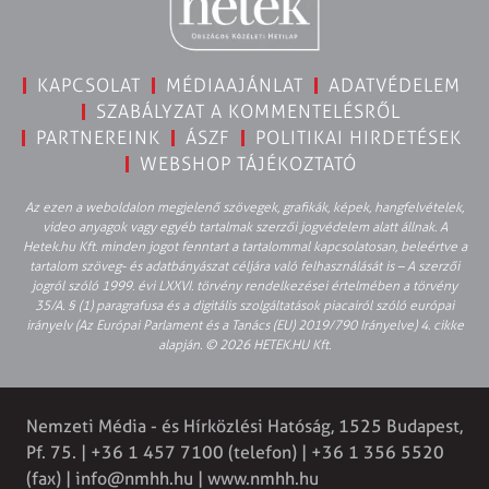
KAPCSOLAT
MÉDIAAJÁNLAT
ADATVÉDELEM
SZABÁLYZAT A KOMMENTELÉSRŐL
PARTNEREINK
ÁSZF
POLITIKAI HIRDETÉSEK
WEBSHOP TÁJÉKOZTATÓ
Az ezen a weboldalon megjelenő szövegek, grafikák, képek, hangfelvételek,
video anyagok vagy egyéb tartalmak szerzői jogvédelem alatt állnak. A
Hetek.hu Kft. minden jogot fenntart a tartalommal kapcsolatosan, beleértve a
tartalom szöveg- és adatbányászat céljára való felhasználását is – A szerzői
jogról szóló 1999. évi LXXVI. törvény rendelkezései értelmében a törvény
35/A. § (1) paragrafusa és a digitális szolgáltatások piacairól szóló európai
irányelv (Az Európai Parlament és a Tanács (EU) 2019/790 Irányelve) 4. cikke
alapján. © 2026 HETEK.HU Kft.
Nemzeti Média - és Hírközlési Hatóság, 1525 Budapest,
Pf. 75. | +36 1 457 7100 (telefon) | +36 1 356 5520
(fax) |
info@nmhh.hu
| www.nmhh.hu