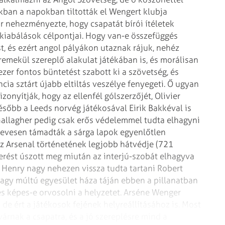
kban a napokban tiltották el Wengert klubja
ör nehezményezte, hogy csapatát bírói ítéletek
bekiabálások célpontjai. Hogy van-e összefüggés
t, és ezért angol pályákon utaznak rájuk, nehéz
 remekül szereplő alakulat játékában is, és morálisan
zer fontos büntetést szabott ki a szövetség, és
rancia sztárt újabb eltiltás veszélye fenyegeti. Ő ugyan
zonyítják, hogy az ellenfél gólszerzőjét, Olivier
sőbb a Leeds norvég játékosával Eirik Bakkéval is
Gallagher pedig csak erős védelemmel tudta elhagyni
 hevesen támadták a sárga lapok egyenlőtlen
az Arsenal történetének legjobb hátvédje (721
erést úszott meg miután az interjú-szobát elhagyva
y Henry nagy nehezen vissza tudta tartani Robert
agy múltú egyesület háza táján ebben a pillanatban
tés képes-e orvosolni a helyzetet. Arséne Wenger
de ért a játékosok fejének helyreállításához is. Most
árnak a csapatra, és a jó szereplésre mind a