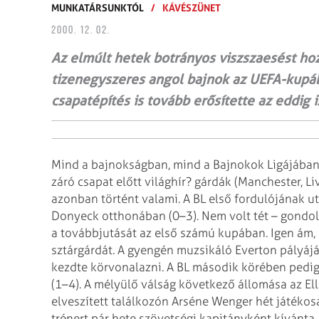
MUNKATÁRSUNKTÓL
/
KÁVÉSZÜNET
2000. 12. 02.
Az elmúlt hetek botrányos viszszaesést hoz
tizenegyszeres angol bajnok az UEFA-kupáb
csapatépítés is tovább erősítette az eddig 
Mind a bajnokságban, mind a Bajnokok Ligájában 
záró csapat előtt világhír? gárdák (Manchester, Li
azonban történt valami. A BL első fordulójának u
Donyeck otthonában (0–3). Nem volt tét – gondolt
a továbbjutását az első számú kupában. Igen ám,
sztárgárdát. A gyengén muzsikáló Everton pályájá
kezdte körvonalazni. A BL második körében pedig
(1–4). A mélyülő válság következő állomása az Ell
elveszített találkozón Arséne Wenger hét játékosa
trénert pár hete szövetségi kapitányként kívánta