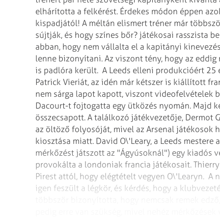
elhárította a felkérést. Érdekes módon éppen azo
kispadjától! A méltán elismert tréner már többsz
sújtják, és hogy színes bőr? játékosai rasszista 
abban, hogy nem vállalta el a kapitányi kinevezés
lenne bizonyítani. Az viszont tény, hogy az eddig
is padlóra került.
A Leeds elleni produkcióért 25 e
Patrick Vieriát, az idén már kétszer is kiállított f
nem sárga lapot kapott, viszont videofelvételek bi
Dacourt-t fojtogatta egy ütközés nyomán. Majd ké
összecsapott.
A találkozó játékvezetője, Dermot 
az öltöző folyosóját, mivel az Arsenal játékosok
kiosztása miatt.
David O\'Leary, a Leeds mestere 
mérkőzést játszott az "Ágyúsoknál") egy kiadós v
provokálta a londoniak francia játékosait. Thierr
Pirest attól, hogy elégtételt vegyen O\'Learyn.
A n
igen feszült a légkör, és kérdés, hogy a klubveze
többször bizonyította, hogy nemcsak remek edző, 
pedig erre van szükség, mivel nehéz mérkőzések v