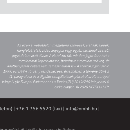
Az ezen a weboldalon megjelenő szövegek, grafikák, képek,
hangfelvételek, video anyagok vagy egyéb tartalmak szerzői
jogvédelem alatt állnak. A Hetek.hu Kft. minden jogot fenntart a
tartalommal kapcsolatosan, beleértve a tartalom szöveg- és
adatbányászat céljára való felhasználását is – A szerzői jogról szóló
1999. évi LXXVI. törvény rendelkezései értelmében a törvény 35/A. §
(1) paragrafusa és a digitális szolgáltatások piacairól szóló európai
irányelv (Az Európai Parlament és a Tanács (EU) 2019/790 Irányelve) 4.
cikke alapján. © 2026 HETEK.HU Kft.
lefon) | +36 1 356 5520 (fax) |
info@nmhh.hu
|
észrevételeit kérjük írja meg címünkre: