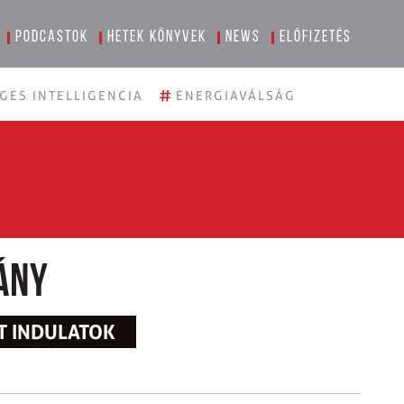
Podcastok
Hetek könyvek
News
Előfizetés
#
GES INTELLIGENCIA
ENERGIAVÁLSÁG
ány
T INDULATOK