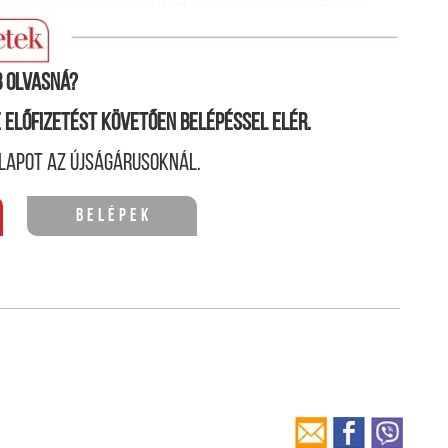
zámítanak a klub mellett továbbra is hűségesen
 olvasná?
ne előfizetést követően belépéssel elér.
lapot az újságárusoknál.
Belépek