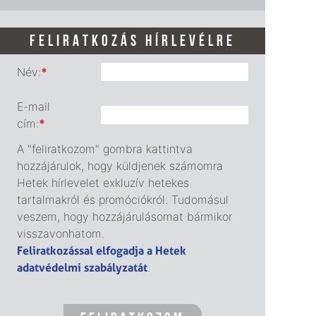
FELIRATKOZÁS HÍRLEVÉLRE
Név:
*
E-mail
cím:
*
A "feliratkozom" gombra kattintva
hozzájárulok, hogy küldjenek számomra
Hetek hírlevelet exkluzív hetekes
tartalmakról és promóciókról. Tudomásul
veszem, hogy hozzájárulásomat bármikor
visszavonhatom.
Feliratkozással elfogadja a Hetek
adatvédelmi szabályzatát
.