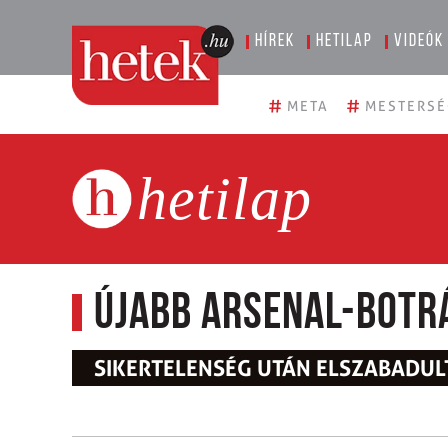
Hírek
Hetilap
Videók
#
#
META
MESTERSÉ
hetilap
Újabb Arsenal-botr
SIKERTELENSÉG UTÁN ELSZABADUL