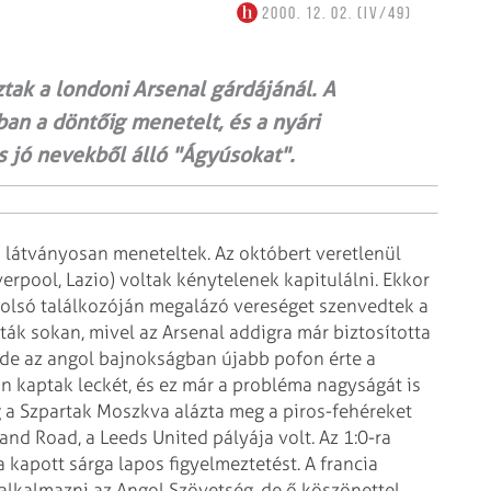
2000. 12. 02. (IV/49)
tak a londoni Arsenal gárdájánál. A
an a döntőig menetelt, és a nyári
is jó nevekből álló "Ágyúsokat".
látványosan meneteltek. Az októbert veretlenül
verpool, Lazio) voltak kénytelenek kapitulálni.
Ekkor
tolsó találkozóján megalázó vereséget szenvedtek a
ák sokan, mivel az Arsenal addigra már biztosította
 de az angol bajnokságban újabb pofon érte a
n kaptak leckét, és ez már a probléma nagyságát is
 a Szpartak Moszkva alázta meg a piros-fehéreket
and Road, a Leeds United pályája volt. Az 1:0-ra
 kapott sárga lapos figyelmeztetést.
A francia
 alkalmazni az Angol Szövetség, de ő köszönettel