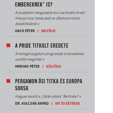
EMBEREKNEK” IS?
A szubjektív hangulatok és a racionális érvek
hiánya rossz tanácsadó az államszervezet
átalakításánál
»
HACK PÉTER
/
BELFÖLD
A PRIDE TITKOLT EREDETE
A melegmozgalom programját évtizedekkel
ezelőtt megírták
»
MORVAY PÉTER
/
KÜLFÖLD
PERGAMON ŐSI TITKA ÉS EURÓPA
SORSA
Hogyan került a „Sátán oltára” Berlinbe?
»
DR. KULCSÁR ÁRPÁD
/
HIT ÉS ÉRTÉKEK