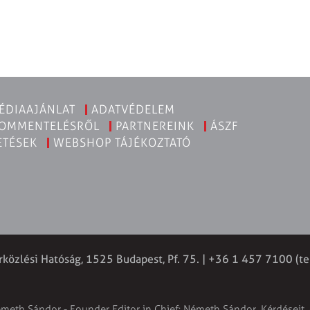
ÉDIAAJÁNLAT
ADATVÉDELEM
KOMMENTELÉSRŐL
PARTNEREINK
ÁSZF
ETÉSEK
WEBSHOP TÁJÉKOZTATÓ
rközlési Hatóság, 1525 Budapest, Pf. 75. | +36 1 457 7100 (te
émeth Sándor - Founder Editor in Chief: Németh Sándor. Kérdéseit, 