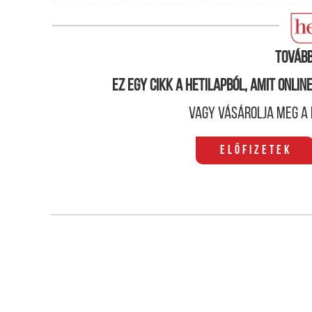
Bajnokok Ligájában, mind a Premier League-ban s
kitartó szurkolók.
Tovább
Ez egy cikk a hetilapból, amit onli
Vagy vásárolja meg a 
Előfizetek