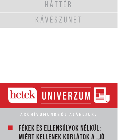
HÁTTÉR
KÁVÉSZÜNET
ARCHÍVUMUNKBÓL AJÁNLJUK:
FÉKEK ÉS ELLENSÚLYOK NÉLKÜL:
MIÉRT KELLENEK KORLÁTOK A „JÓ