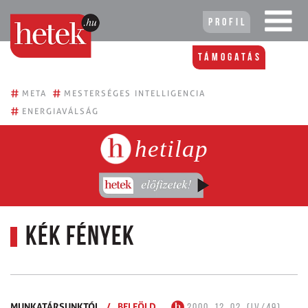
Profil
Támogatás
#
#
META
MESTERSÉGES INTELLIGENCIA
#
ENERGIAVÁLSÁG
hetilap
Kék fények
MUNKATÁRSUNKTÓL
/
BELFÖLD
2000. 12. 02. (IV/49)