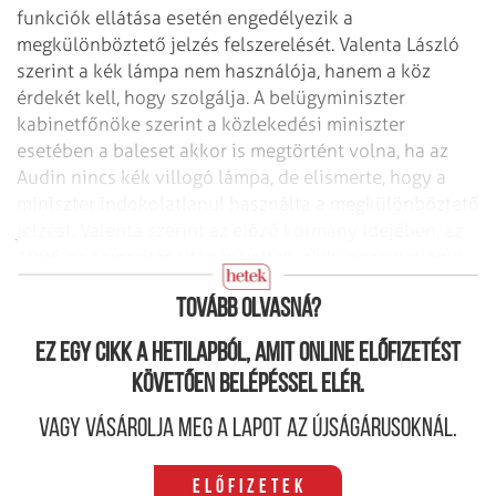
funkciók ellátása esetén engedélyezik a
megkülönböztető jelzés felszerelését. Valenta László
szerint a kék lámpa nem használója, hanem a köz
érdekét kell, hogy szolgálja. A belügyminiszter
kabinetfőnöke szerint a közlekedési miniszter
esetében a baleset akkor is megtörtént volna, ha az
Audin nincs kék villogó lámpa, de elismerte, hogy a
miniszter indokolatlanul használta a megkülönböztető
jelzést. Valenta szerint az előző kormány idejében, az
1996-os szigorítás után is voltak, akik jogosulatlanul
használták a kék lámpát.
Tovább olvasná?
Ez egy cikk a hetilapból, amit online előfizetést
követően belépéssel elér.
Vagy vásárolja meg a lapot az újságárusoknál.
Előfizetek