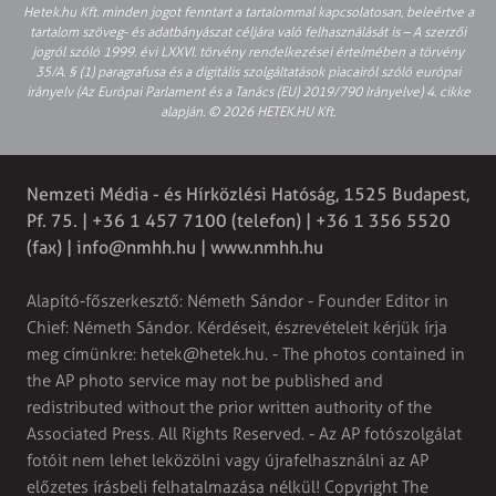
Hetek.hu Kft. minden jogot fenntart a tartalommal kapcsolatosan, beleértve a
tartalom szöveg- és adatbányászat céljára való felhasználását is – A szerzői
jogról szóló 1999. évi LXXVI. törvény rendelkezései értelmében a törvény
35/A. § (1) paragrafusa és a digitális szolgáltatások piacairól szóló európai
irányelv (Az Európai Parlament és a Tanács (EU) 2019/790 Irányelve) 4. cikke
alapján. © 2026 HETEK.HU Kft.
Nemzeti Média - és Hírközlési Hatóság, 1525 Budapest,
Pf. 75. | +36 1 457 7100 (telefon) | +36 1 356 5520
(fax) |
info@nmhh.hu
| www.nmhh.hu
Alapító-főszerkesztő: Németh Sándor - Founder Editor in
Chief: Németh Sándor. Kérdéseit, észrevételeit kérjük írja
meg címünkre:
hetek@hetek.hu
. - The photos contained in
the AP photo service may not be published and
redistributed without the prior written authority of the
Associated Press. All Rights Reserved. - Az AP fotószolgálat
fotóit nem lehet leközölni vagy újrafelhasználni az AP
előzetes írásbeli felhatalmazása nélkül! Copyright The