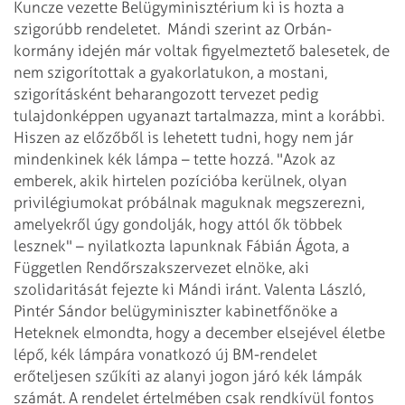
Kuncze vezette Belügyminisztérium ki is hozta a
szigorúbb rendeletet.
Mándi szerint az Orbán-
kormány idején már voltak figyelmeztető balesetek, de
nem szigorítottak a gyakorlatukon, a mostani,
szigorításként beharangozott tervezet pedig
tulajdonképpen ugyanazt tartalmazza, mint a korábbi.
Hiszen az előzőből is lehetett tudni, hogy nem jár
mindenkinek kék lámpa – tette hozzá.
"Azok az
emberek, akik hirtelen pozícióba kerülnek, olyan
privilégiumokat próbálnak maguknak megszerezni,
amelyekről úgy gondolják, hogy attól ők többek
lesznek" – nyilatkozta lapunknak Fábián Ágota, a
Független Rendőrszakszervezet elnöke, aki
szolidaritását fejezte ki Mándi iránt.
Valenta László,
Pintér Sándor belügyminiszter kabinetfőnöke a
Heteknek elmondta, hogy a december elsejével életbe
lépő, kék lámpára vonatkozó új BM-rendelet
erőteljesen szűkíti az alanyi jogon járó kék lámpák
számát. A rendelet értelmében csak rendkívül fontos