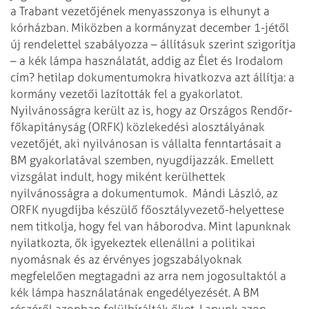
a Trabant vezetőjének menyasszonya is elhunyt a
kórházban. Miközben a kormányzat december 1-jétől
új rendelettel szabályozza – állításuk szerint szigorítja
– a kék lámpa használatát, addig az Élet és Irodalom
cím? hetilap dokumentumokra hivatkozva azt állítja: a
kormány vezetői lazították fel a gyakorlatot.
Nyilvánosságra került az is, hogy az Országos Rendőr-
főkapitányság (ORFK) közlekedési alosztályának
vezetőjét, aki nyilvánosan is vállalta fenntartásait a
BM gyakorlatával szemben, nyugdíjazzák. Emellett
vizsgálat indult, hogy miként kerülhettek
nyilvánosságra a dokumentumok.
Mándi László, az
ORFK nyugdíjba készülő főosztályvezető-helyettese
nem titkolja, hogy fel van háborodva. Mint lapunknak
nyilatkozta, ők igyekeztek ellenállni a politikai
nyomásnak és az érvényes jogszabályoknak
megfelelően megtagadni az arra nem jogosultaktól a
kék lámpa használatának engedélyezését. A BM
részéről azonban felülbírálták őket. Lapunk azon