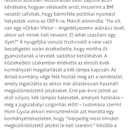
kérdésére, hogyan vélekedik arról, miszerint a BM
vezetői cáfolták, hogy bármiféle politikai nyomást
helyeztek volna az ORFK-ra, Mándi elmondta: "Ha ott
van egy »Orbán Viktor – engedélyezem« aláírású levél,
akkor azt minek kell nevezni. El lehet utasítani egy
ilyet?"
A nyugdíjba vonuló tisztviselő a vele való
beszélgetés során érzékeltette, hogy mintha őt
gyanúsítanák a levelek sajtóhoz kerülésével. A
közlekedési szakember értékelte az elmúlt évek
kormányzati magatartását a kék lámpa kapcsán. Az
Antall-kormány vége felé hozták meg azt a rendeletet,
amely legalizálta az akkor már általánosan használt
megkülönböztető jelzéseket. Erre pár évre jöttek az
első súlyos, kék lámpás balesetek, amelyek hatására –
még a jogszabályi szigorítás előtt – tudomása szerint
Horn Gyula akkori miniszterelnök azt mondta egy
kormányértekezleten, hogy "márpedig most minden
megkülönböztető jelzést le kell szerelni." Később a