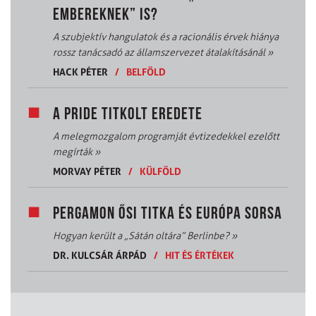
EMBEREKNEK” IS?
A szubjektív hangulatok és a racionális érvek hiánya
rossz tanácsadó az államszervezet átalakításánál
»
HACK PÉTER
/
BELFÖLD
A PRIDE TITKOLT EREDETE
A melegmozgalom programját évtizedekkel ezelőtt
megírták
»
MORVAY PÉTER
/
KÜLFÖLD
PERGAMON ŐSI TITKA ÉS EURÓPA SORSA
Hogyan került a „Sátán oltára” Berlinbe?
»
DR. KULCSÁR ÁRPÁD
/
HIT ÉS ÉRTÉKEK