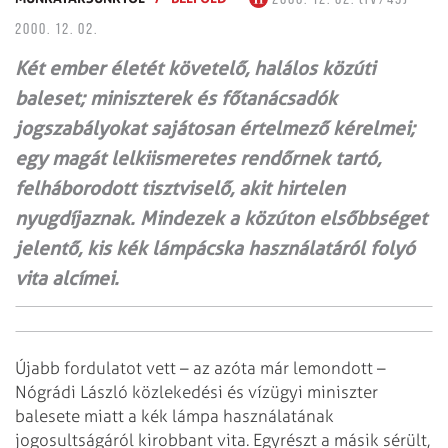
2000. 12. 02.
Két ember életét követelő, halálos közúti
baleset; miniszterek és főtanácsadók
jogszabályokat sajátosan értelmező kérelmei;
egy magát lelkiismeretes rendőrnek tartó,
felháborodott tisztviselő, akit hirtelen
nyugdíjaznak. Mindezek a közúton elsőbbséget
jelentő, kis kék lámpácska használatáról folyó
vita alcímei.
Újabb fordulatot vett – az azóta már lemondott –
Nógrádi László közlekedési és vízügyi miniszter
balesete miatt a kék lámpa használatának
jogosultságáról kirobbant vita. Egyrészt a másik sérült,