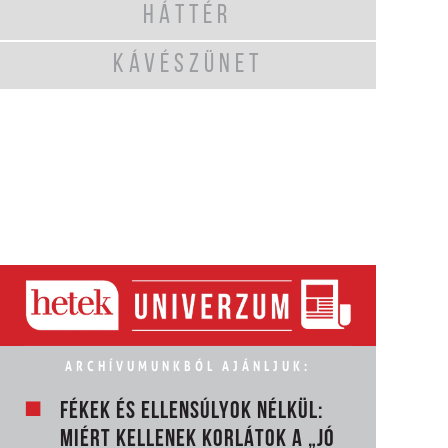
HÁTTÉR
KÁVÉSZÜNET
ARCHÍVUMUNKBÓL AJÁNLJUK:
FÉKEK ÉS ELLENSÚLYOK NÉLKÜL:
MIÉRT KELLENEK KORLÁTOK A „JÓ