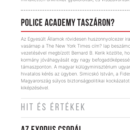
POLICE ACADEMY TASZÁRON?
Az Egyesült Államok rövidesen huszonnyolcezer iraki
vasárnap a The New York Times cím? lap beszámolój
vezetésével megbízott Bernard B. Kerik közölte, 
kormány jóváhagyását egy nagy befogadóképesség? 
támaszponton. A magyar külügyminisztérium ugyana
hivatalos kérés az ügyben. Simicskó István, a Fides
Magyarország súlyos biztonságpolitikai kockázatot 
kiképzésével.
HIT ÉS ÉRTÉKEK