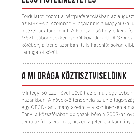
ELSŐ FIGYELMEZTETÉS
Fordulatot hozott a pártpreferenciákban az auguszt
az MSZP-vel szemben – legalábbis a Magyar Gallu
Intézet adatai szerint. A Fidesz első helyre kerü
MSZP-tábor csökkenéséből következett. A Szonda 
körében, a trend azonban itt is hasonló: sokan el
támogatói közül.
A MI DRÁGA KÖZTISZTVISELŐINK
Mintegy 30 ezer fővel bővült az elmúlt egy évben
hazánkban. A növekvő tendencia az unió tagországa
egy OECD-tanulmány szerint – a kontinensen a mag
Tény: a közszférában dolgozók bére a 2003-as évben
téma azért is érdekes, hiszen a jelenlegi kormány 