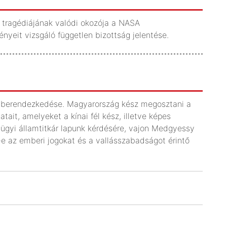
 tragédiájának valódi okozója a NASA
ményeit vizsgáló független bizottság jelentése.
mi berendezkedése. Magyarország kész megosztani a
tait, amelyeket a kínai fél kész, illetve képes
lügyi államtitkár lapunk kérdésére, vajon Medgyessy
i-e az emberi jogokat és a vallásszabadságot érintő