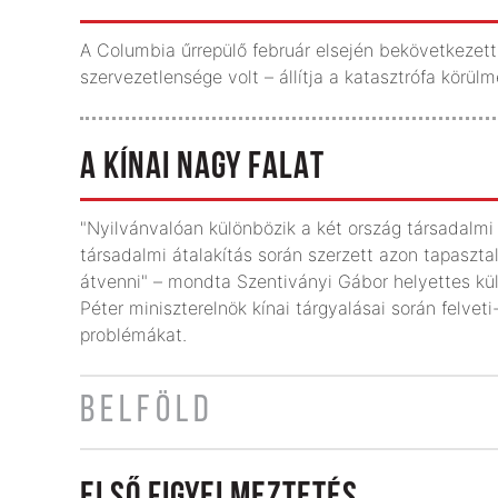
A Columbia űrrepülő február elsején bekövetkezett
szervezetlensége volt – állítja a katasztrófa körül
A KÍNAI NAGY FALAT
"Nyilvánvalóan különbözik a két ország társadal
társadalmi átalakítás során szerzett azon tapasztala
átvenni" – mondta Szentiványi Gábor helyettes kü
Péter miniszterelnök kínai tárgyalásai során felvet
problémákat.
BELFÖLD