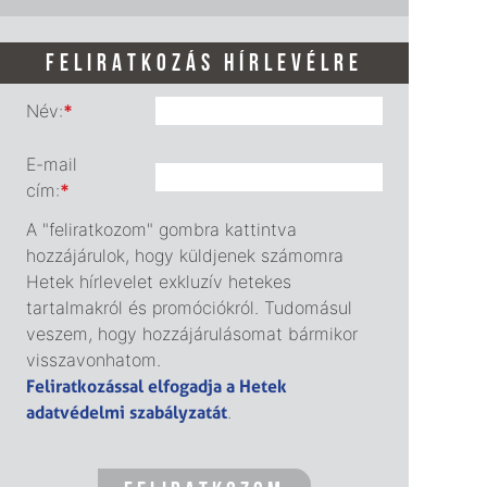
FELIRATKOZÁS HÍRLEVÉLRE
Név:
*
E-mail
cím:
*
A "feliratkozom" gombra kattintva
hozzájárulok, hogy küldjenek számomra
Hetek hírlevelet exkluzív hetekes
tartalmakról és promóciókról. Tudomásul
veszem, hogy hozzájárulásomat bármikor
visszavonhatom.
Feliratkozással elfogadja a Hetek
adatvédelmi szabályzatát
.