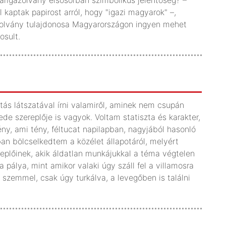
rigazolvány elsősorban szimbolikus jelentőség? –
 kaptak papirost arról, hogy "igazi magyarok" –,
azolvány tulajdonosa Magyarországon ingyen mehet
osult.
ás látszatával írni valamiről, aminek nem csupán
e szereplője is vagyok. Voltam statiszta és karakter,
ny, ami tény, féltucat napilapban, nagyjából hasonló
an bölcselkedtem a közélet állapotáról, melyért
replőinek, akik áldatlan munkájukkal a téma végtelen
 pálya, mint amikor valaki úgy száll fel a villamosra
t szemmel, csak úgy turkálva, a levegőben is találni