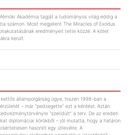
i Mérnöki Akadémia tagját a tudományos világ eddig a
otta számon. Most megjelent The Miracles of Exodus
ibliakutatásának eredményeit tette közzé. A kötet
ákra került.
a kettős állampolgárság ügye, hiszen 1998-ban a
érzületét – már "pedzegette" ezt a kérdést. Aztán
kedvezménytörvényre "szelídült" a terv. De az eredeti
nkat diplomáciai körökből – jól mutatta, hogy a határon
ísértetiesen hasonlít egy útlevélre. A