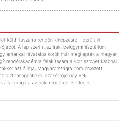
t küld Taszárra rendőri kiképzésre – derült ki
ából. A lap szerint az iraki belügyminisztérium
hogy amerikai hivatalos körök már megkapták a magyar
rendőrakadémia felállítására a volt szovjet katonai
kkor azt állítja, Magyarországra nem érkezett
z biztonságpolitikai szakértője úgy véli,
vállal magára az iraki rendőrök esetleges