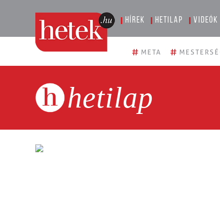
Hírek
Hetilap
Videók
#
#
META
MESTERSÉ
hetilap