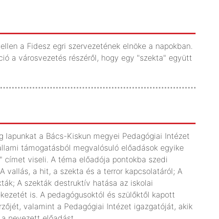
 ellen a Fidesz egri szervezetének elnöke a napokban.
ió a városvezetés részéről, hogy egy "szekta" együtt
g lapunkat a Bács-Kiskun megyei Pedagógiai Intézet
állami támogatásból megvalósuló előadások egyike
e" címet viseli. A téma előadója pontokba szedi
allás, a hit, a szekta és a terror kapcsolatáról; A
ák; A szekták destruktív hatása az iskolai
ekezetét is. A pedagógusoktól és szülőktől kapott
zőjét, valamint a Pedagógiai Intézet igazgatóját, akik
k a nevezett előadást.