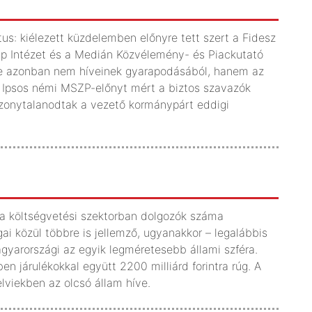
us: kiélezett küzdelemben előnyre tett szert a Fidesz
p Intézet és a Medián Közvélemény- és Piackutató
lése azonban nem híveinek gyarapodásából, hanem az
Ipsos némi MSZP-előnyt mért a biztos szavazók
bizonytalanodtak a vezető kormánypárt eddigi
 a költségvetési szektorban dolgozók száma
i közül többre is jellemző, ugyanakkor – legalábbis
yarországi az egyik legméretesebb állami szféra.
 járulékokkal együtt 2200 milliárd forintra rúg. A
elviekben az olcsó állam híve.