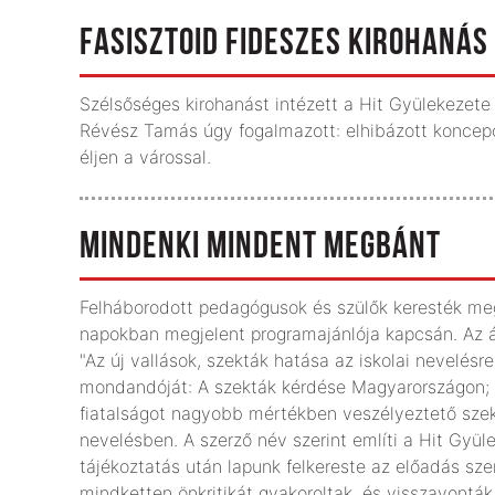
FASISZTOID FIDESZES KIROHANÁS
Szélsőséges kirohanást intézett a Hit Gyülekezete
Révész Tamás úgy fogalmazott: elhibázott koncepc
éljen a várossal.
MINDENKI MINDENT MEGBÁNT
Felháborodott pedagógusok és szülők keresték me
napokban megjelent programajánlója kapcsán. Az 
"Az új vallások, szekták hatása az iskolai nevelésr
mondandóját: A szekták kérdése Magyarországon; A v
fiatalságot nagyobb mértékben veszélyeztető szekt
nevelésben. A szerző név szerint említi a Hit Gyül
tájékoztatás után lapunk felkereste az előadás szer
mindketten önkritikát gyakoroltak, és visszavontá