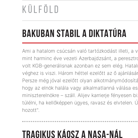
KÜLFÖLD
BAKUBAN STABIL A DIKTATÚRA
Ami a hatalom csúcsán való tartózkodást illeti, a v
mint harminc éve vezeti Azerbajdzsánt, a peresztr
volt KGB-generálisnak azonban ez sem elég. Hatalm
véghez is viszi. Három héttel ezelőtt az ő ajánlásár
Persze még jóval ezelőtt olyan alkotmánymódosítás
hogy az elnök halála vagy alkalmatlanná válása e
miniszterelnökre – száll. Alijev karrierje fényesen 
túlélni, ha kellőképpen ügyes, ravasz és elvtelen. Ú
hozott".
TRAGIKUS KÁOSZ A NASA-NÁL