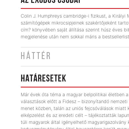
AZ EXODUS CSODÁI
Colin J. Humphreys cambridge-i fizikust, a Király
számítógépek mikrocsipjeinek szakértőjeként tart
cím? könyvében saját állítása szerint húsz éves b
megjelenése után nem sokkal máris a bestsellerlist
HÁTTÉR
HATÁRESETEK
Már évek óta téma a magyar belpolitikai életben 
választások előtt a Fidesz – bizonyítandó nemzeti 
menet közben, talán az uniós fejcsóválások miatt 
elképzelést és az eredeti célt – tájékoztatták lapu
túli magyarok által igényelhető magyarigazolvány k