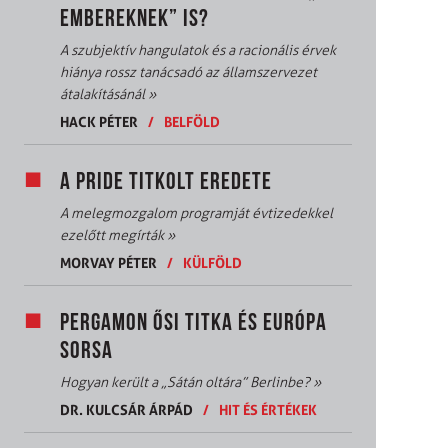
EMBEREKNEK” IS?
A szubjektív hangulatok és a racionális érvek
hiánya rossz tanácsadó az államszervezet
átalakításánál
»
HACK PÉTER
/
BELFÖLD
A PRIDE TITKOLT EREDETE
A melegmozgalom programját évtizedekkel
ezelőtt megírták
»
MORVAY PÉTER
/
KÜLFÖLD
PERGAMON ŐSI TITKA ÉS EURÓPA
SORSA
Hogyan került a „Sátán oltára” Berlinbe?
»
DR. KULCSÁR ÁRPÁD
/
HIT ÉS ÉRTÉKEK