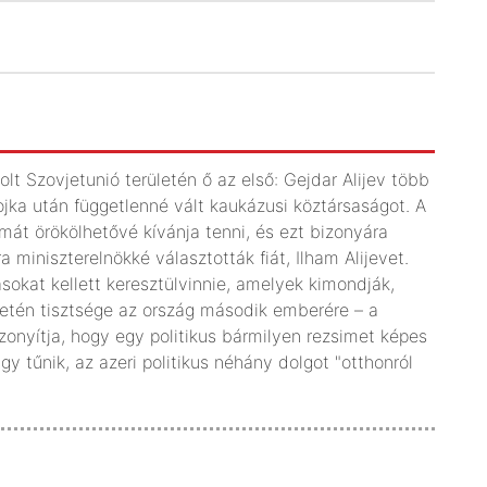
olt Szovjetunió területén ő az első: Gejdar Alijev több
ojka után függetlenné vált kaukázusi köztársaságot. A
át örökölhetővé kívánja tenni, és ezt bizonyára
a miniszterelnökké választották fiát, Ilham Alijevet.
okat kellett keresztülvinnie, amelyek kimondják,
setén tisztsége az ország második emberére – a
bizonyítja, hogy egy politikus bármilyen rezsimet képes
gy tűnik, az azeri politikus néhány dolgot "otthonról