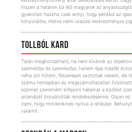
kedvezménytörvény által bevezetésre került magya
hiszen a határon túl élő magyarok az anyaországtól
gyakorlati haszna csak annyi, hogy például az ig
könyvtárba, illetve némi utazási kedvezményre jog
TOLLBÓL KARD
Talán megbocsátható, ha nem kívánok az objektivit
szemlélője és szemlézője, hanem épp másfél évtized
néha azt hittem, főszerepet osztottak nekem, de té
számú hetilapban és megszámolhatatlan folyóiratb
ezennel szeretném kifejezni hálámat a közélet sze
arzenálját bocsátották rendelkezésemre. Olyan ez a
lopni, hogy mindenkinek nyitva a retikülje. Behuny
valamit.