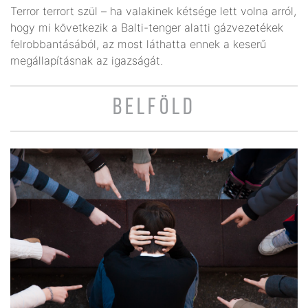
Terror terrort szül – ha valakinek kétsége lett volna arról,
hogy mi következik a Balti-tenger alatti gázvezetékek
felrobbantásából, az most láthatta ennek a keserű
megállapításnak az igazságát.
BELFÖLD