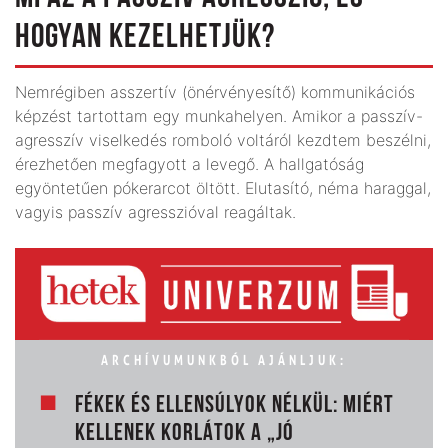
HOGYAN KEZELHETJÜK?
Nemrégiben asszertív (önér­vényesítő) kommunikációs
képzést tartottam egy munkahelyen. Amikor a passzív-
agresszív vi­selkedés romboló voltáról kezd­­tem beszélni,
érezhetően megfagyott a levegő. A hallgatóság
egyöntetűen pó­kerarcot öltött. Elutasító, néma haraggal,
vagyis passzív agresszióval reagáltak.
ARCHÍVUMUNKBÓL AJÁNLJUK:
FÉKEK ÉS ELLENSÚLYOK NÉLKÜL: MIÉRT
KELLENEK KORLÁTOK A „JÓ