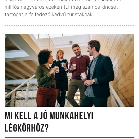
milliós nagyváros ezeken túl még számos kincset
tartogat a felfedező kedvű turistáknak.
MI KELL A JÓ MUNKAHELYI
LÉGKÖRHÖZ?