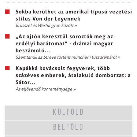
Sokba kerülhet az amerikai típusú vezetési
stílus Von der Leyennek
Brüsszel és Washington között
»
„Az ajtón keresztül sorozták meg az
erdélyi barátomat” - drámai magyar
beszámoló...
Szemtanúk az 50 éve történt müncheni túszdrámáról
»
Kapákká kovácsolt fegyverek, több
százéves emberek, átalakuló domborzat: a
Sátor...
Az eljövendő kor reménysége
»
KÜLFÖLD
BELFÖLD