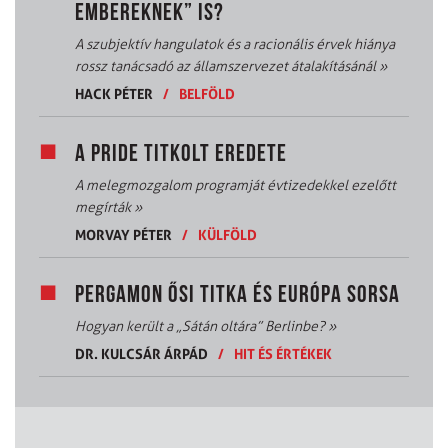
EMBEREKNEK” IS?
A szubjektív hangulatok és a racionális érvek hiánya
rossz tanácsadó az államszervezet átalakításánál
»
HACK PÉTER
/
BELFÖLD
A PRIDE TITKOLT EREDETE
A melegmozgalom programját évtizedekkel ezelőtt
megírták
»
MORVAY PÉTER
/
KÜLFÖLD
PERGAMON ŐSI TITKA ÉS EURÓPA SORSA
Hogyan került a „Sátán oltára” Berlinbe?
»
DR. KULCSÁR ÁRPÁD
/
HIT ÉS ÉRTÉKEK