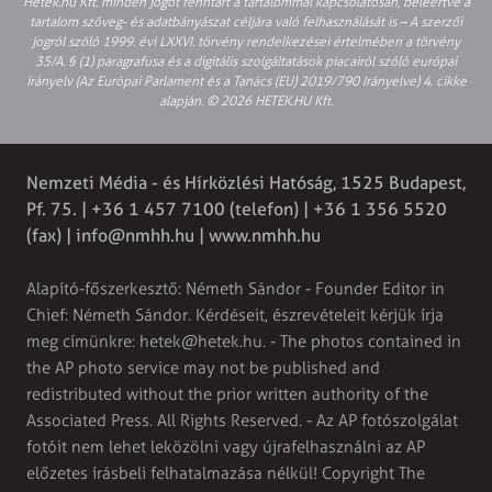
Hetek.hu Kft. minden jogot fenntart a tartalommal kapcsolatosan, beleértve a
tartalom szöveg- és adatbányászat céljára való felhasználását is – A szerzői
jogról szóló 1999. évi LXXVI. törvény rendelkezései értelmében a törvény
35/A. § (1) paragrafusa és a digitális szolgáltatások piacairól szóló európai
irányelv (Az Európai Parlament és a Tanács (EU) 2019/790 Irányelve) 4. cikke
alapján. © 2026 HETEK.HU Kft.
Nemzeti Média - és Hírközlési Hatóság, 1525 Budapest,
Pf. 75. | +36 1 457 7100 (telefon) | +36 1 356 5520
(fax) |
info@nmhh.hu
| www.nmhh.hu
Alapító-főszerkesztő: Németh Sándor - Founder Editor in
Chief: Németh Sándor. Kérdéseit, észrevételeit kérjük írja
meg címünkre:
hetek@hetek.hu
. - The photos contained in
the AP photo service may not be published and
redistributed without the prior written authority of the
Associated Press. All Rights Reserved. - Az AP fotószolgálat
fotóit nem lehet leközölni vagy újrafelhasználni az AP
előzetes írásbeli felhatalmazása nélkül! Copyright The