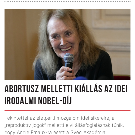
ABORTUSZ MELLETTI KIÁLLÁS AZ IDEI
IRODALMI NOBEL-DÍJ
Tekintettel az életpárti mozgalom idei sikereire, a
„reproduktív jogok” melletti elvi állásfoglalásnak tűnik,
hogy Annie Ernaux-ra esett a Svéd Akadémia