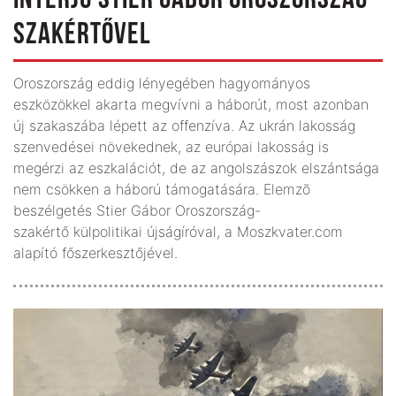
INTERJÚ STIER GÁBOR OROSZORSZÁG-
SZAKÉRTŐVEL
Oroszország eddig lényegében hagyományos
eszközökkel akarta megvívni a háborút, most azonban
új szakaszába lépett az offenzíva. Az ukrán lakosság
szenvedései növekednek, az európai lakosság is
megérzi az eszkalációt, de az angolszászok elszántsága
nem csökken a háború támogatására. Elemzõ
beszélgetés Stier Gábor Oroszország-
szakértő külpolitikai újságíróval, a Moszkvater.com
alapító főszerkesztőjével.