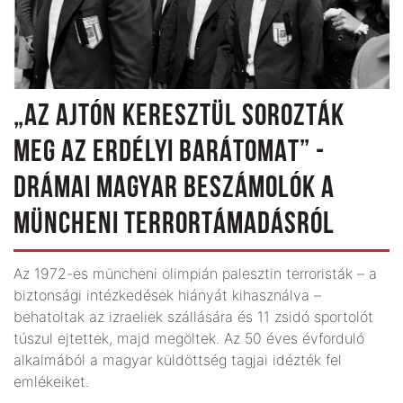
„AZ AJTÓN KERESZTÜL SOROZTÁK
MEG AZ ERDÉLYI BARÁTOMAT” -
DRÁMAI MAGYAR BESZÁMOLÓK A
MÜNCHENI TERRORTÁMADÁSRÓL
Az 1972-es müncheni olimpián palesztin terroristák – a
biztonsági intézkedések hiányát kihasználva –
behatoltak az izraeliek szállására és 11 zsidó sportolót
túszul ejtettek, majd megöltek. Az 50 éves évforduló
alkalmából a magyar küldöttség tagjai idézték fel
emlékeiket.