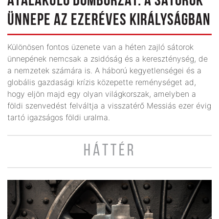
ÁTALAKULÓ DOMBORZAT: A SÁTOROK
ÜNNEPE AZ EZERÉVES KIRÁLYSÁGBAN
Különösen fontos üzenete van a héten zajló sátorok
ünnepének nemcsak a zsidóság és a kereszténység, de
a nemzetek számára is. A háború kegyetlenségei és a
globális gazdasági krízis közepette reménységet ad,
hogy eljön majd egy olyan világkorszak, amelyben a
földi szenvedést felváltja a visszatérő Messiás ezer évig
tartó igazságos földi uralma.
HÁTTÉR