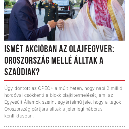
ISMÉT AKCIÓBAN AZ OLAJFEGYVER:
OROSZORSZÁG MELLÉ ÁLLTAK A
SZAÚDIAK?
Úgy döntött az OPEC+ a múlt héten, hogy napi 2 millió
hordóval csökkenti a blokk olaj­kitermelését, ami az
Egyesült Államok szerint egyértelmű jele, hogy a tagok
Oroszország pártjára álltak a jelenlegi háborús
konfliktusban.