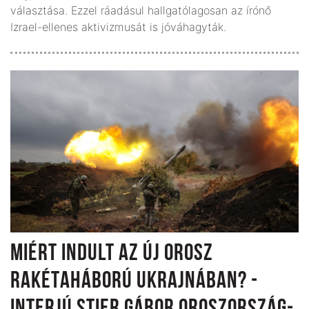
választása. Ezzel ráadásul hallgatólagosan az írónő
Izrael-ellenes aktivizmusát is jóváhagyták.
MIÉRT INDULT AZ ÚJ OROSZ
RAKÉTAHÁBORÚ UKRAJNÁBAN? -