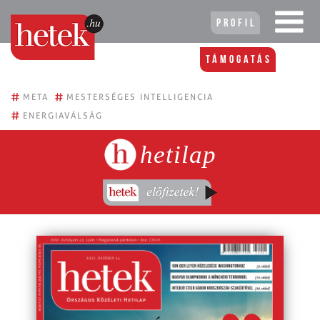
Profil
Támogatás
#
#
META
MESTERSÉGES INTELLIGENCIA
#
ENERGIAVÁLSÁG
hetilap