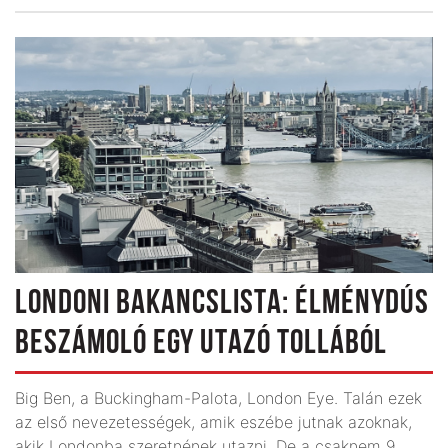
LONDONI BAKANCSLISTA: ÉLMÉNYDÚS
BESZÁMOLÓ EGY UTAZÓ TOLLÁBÓL
Big Ben, a Buckingham-Palota, London Eye. Talán ezek
az első nevezetességek, amik eszébe jutnak azoknak,
akik Londonba szeretnének utazni. De a csaknem 9