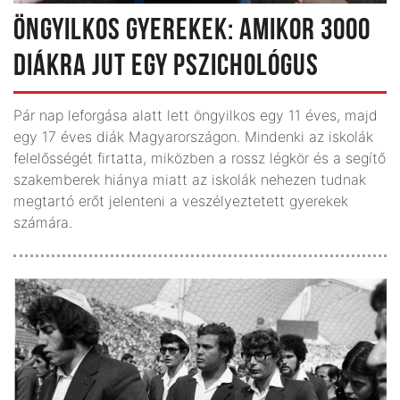
ÖNGYILKOS GYEREKEK: AMIKOR 3000
DIÁKRA JUT EGY PSZICHOLÓGUS
Pár nap leforgása alatt lett öngyilkos egy 11 éves, majd
egy 17 éves diák Magyarországon. Mindenki az iskolák
felelősségét firtatta, miközben a rossz légkör és a segítő
szakemberek hiánya miatt az iskolák nehezen tudnak
megtartó erőt jelenteni a veszélyeztetett gyerekek
számára.