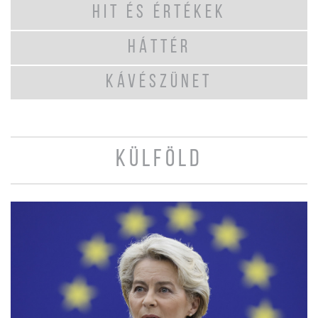
HIT ÉS ÉRTÉKEK
HÁTTÉR
KÁVÉSZÜNET
KÜLFÖLD