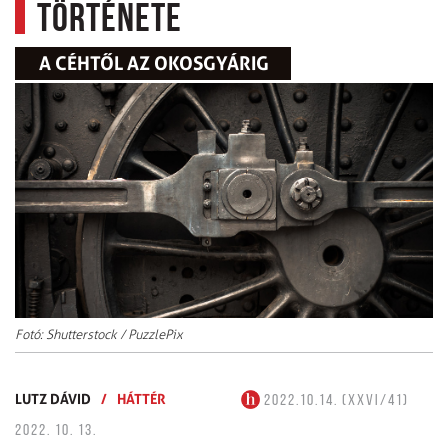
története
A CÉHTŐL AZ OKOSGYÁRIG
Fotó: Shutterstock / PuzzlePix
LUTZ DÁVID
/
HÁTTÉR
2022.10.14. (XXVI/41)
2022. 10. 13.