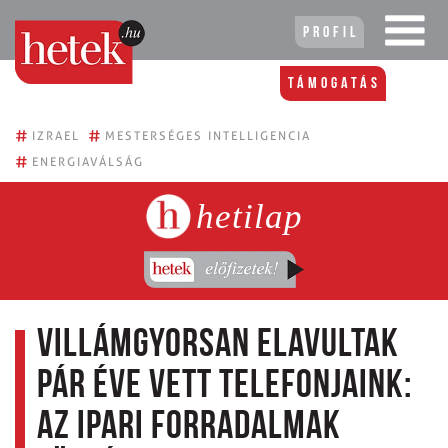
Profil
Támogatás
#
#
IZRAEL
MESTERSÉGES INTELLIGENCIA
#
ENERGIAVÁLSÁG
hetilap
Villámgyorsan elavultak
pár éve vett telefonjaink:
az ipari forradalmak