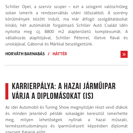
Schiller Opel, a szerviz szuper – ezt a szlogent valószínûleg
sokan ismerik a rendszerváltás utáni idõszakból. A szerény
körülmények között indult, ma már átfogó szolgáltatásokat
kínáló, hét autómárkát forgalmazó Schiller Autó Család idén
nyitotta meg új, 8800 m2 alapterületû komplexumát. A
vállalkozás alapítójával, Schiller Péterrel, illetve fiával és
unokájával, Gáborral és Márkkal beszélgettünk.
HORVÁTH BARNABÁS
/
HÁTTÉR
Karrierpálya: a hazai járműipar
várja a diplomásokat (is)
Az idei Automobil és Tuning Show megnyitóján részt vevő diákok
és minden jelenlévő példák sokaságán keresztül ismerhette
meg, milyen lehetőségek nyílnak a hazai műszaki,
természettudományos és iparművészeti képzésben diplomát
szerzett fiatalok előtt.