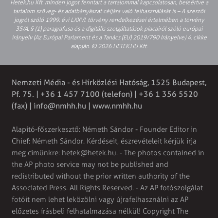
Hetek.hu Kft. minden jogot fenntart a tartalommal kapcsolatosan, beleértve a
tartalom szöveg- és adatbányászat céljára való felhasználását is – A szerzői
jogról szóló 1999. évi LXXVI. törvény rendelkezései értelmében a törvény
35/A. § (1) paragrafusa és a digitális szolgáltatások piacairól szóló európai
irányelv (Az Európai Parlament és a Tanács (EU) 2019/790 Irányelve) 4. cikke
alapján. © 2026 HETEK.HU Kft.
Nemzeti Média - és Hírközlési Hatóság, 1525 Budapest,
Pf. 75. | +36 1 457 7100 (telefon) | +36 1 356 5520
(fax) |
info@nmhh.hu
| www.nmhh.hu
Alapító-főszerkesztő: Németh Sándor - Founder Editor in
Chief: Németh Sándor. Kérdéseit, észrevételeit kérjük írja
meg címünkre:
hetek@hetek.hu
. - The photos contained in
the AP photo service may not be published and
redistributed without the prior written authority of the
Associated Press. All Rights Reserved. - Az AP fotószolgálat
fotóit nem lehet leközölni vagy újrafelhasználni az AP
előzetes írásbeli felhatalmazása nélkül! Copyright The