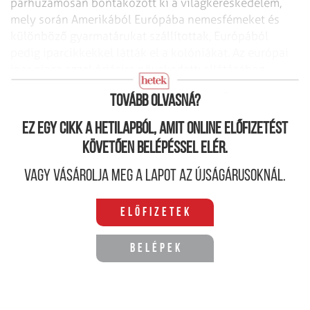
párhuzamosan bontakozott ki a világkereskedelem,
mely során Amerikából Európába nemesfémeket és
különböző gyarmatárukat szállítottak, Európából
pedig iparcikkekkel látták el a kolóniákat. Az európai
ipar piaca ezzel óriásira növekedett; ellátásához
rendszerszintű változtatásra volt szükség.
Tovább olvasná?
Ez egy cikk a hetilapból, amit online előfizetést
követően belépéssel elér.
Vagy vásárolja meg a lapot az újságárusoknál.
Előfizetek
Belépek