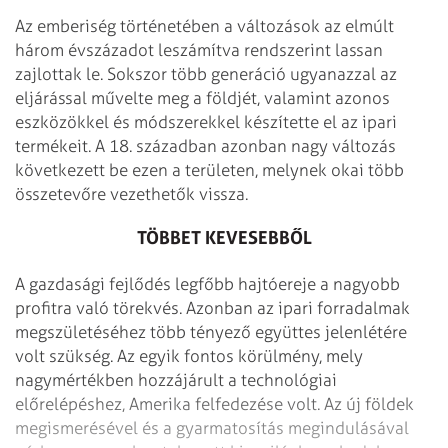
Az emberiség történetében a változások az elmúlt
három évszázadot leszámítva rendszerint lassan
zajlottak le. Sokszor több generáció ugyanazzal az
eljárással művelte meg a földjét, valamint azonos
eszközökkel és módszerekkel készítette el az ipari
termékeit. A 18. században azonban nagy változás
következett be ezen a területen, melynek okai több
összetevőre vezethetők vissza.
TÖBBET KEVESEBBŐL
A gazdasági fejlődés legfőbb hajtóereje a nagyobb
profitra való törekvés. Azonban az ipari forradalmak
megszületéséhez több tényező együttes jelenlétére
volt szükség. Az egyik fontos körülmény, mely
nagymértékben hozzájárult a technológiai
előrelépéshez, Amerika felfedezése volt. Az új földek
megismerésével és a gyarmatosítás megindulásával