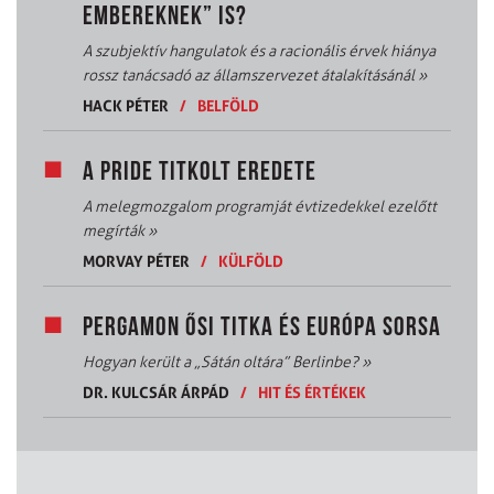
EMBEREKNEK” IS?
A szubjektív hangulatok és a racionális érvek hiánya
rossz tanácsadó az államszervezet átalakításánál
»
HACK PÉTER
/
BELFÖLD
A PRIDE TITKOLT EREDETE
A melegmozgalom programját évtizedekkel ezelőtt
megírták
»
MORVAY PÉTER
/
KÜLFÖLD
PERGAMON ŐSI TITKA ÉS EURÓPA SORSA
Hogyan került a „Sátán oltára” Berlinbe?
»
DR. KULCSÁR ÁRPÁD
/
HIT ÉS ÉRTÉKEK