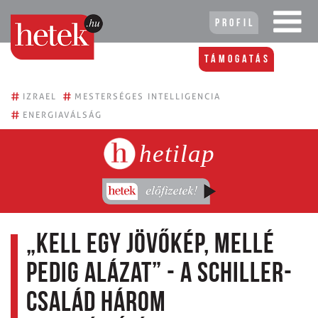
Profil
Támogatás
#
#
IZRAEL
MESTERSÉGES INTELLIGENCIA
#
ENERGIAVÁLSÁG
hetilap
„Kell egy jövőkép, mellé
pedig alázat” - a Schiller-
család három