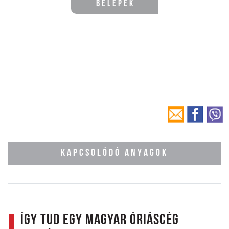
Belépek
KAPCSOLÓDÓ ANYAGOK
Így tud egy magyar óriáscég