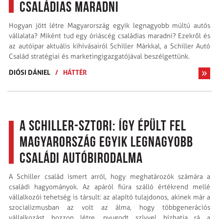
családias maradni
Hogyan jött létre Magyarország egyik legnagyobb múltú autós
vállalata? Miként tud egy óriáscég családias maradni? Ezekről és
az autóipar aktuális kihívásairól Schiller Márkkal, a Schiller Autó
Család stratégiai és marketingigazgatójával beszélgettünk.
DIÓSI DÁNIEL
/
HÁTTÉR
A Schiller-sztori: Így épült fel
Magyarország egyik legnagyobb
családi autóbirodalma
A Schiller család ismert arról, hogy meghatározók számára a
családi hagyományok. Az apáról fiúra szálló értékrend mellé
vállalkozói tehetség is társult: az alapító tulajdonos, akinek már a
szocializmusban az volt az álma, hogy többgenerációs
vállalkozást hozzon létre, nyugodt szívvel bízhatja rá a