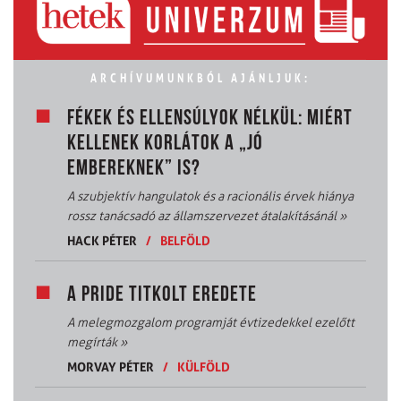
ARCHÍVUMUNKBÓL AJÁNLJUK:
FÉKEK ÉS ELLENSÚLYOK NÉLKÜL: MIÉRT
KELLENEK KORLÁTOK A „JÓ
EMBEREKNEK” IS?
A szubjektív hangulatok és a racionális érvek hiánya
rossz tanácsadó az államszervezet átalakításánál
»
HACK PÉTER
/
BELFÖLD
A PRIDE TITKOLT EREDETE
A melegmozgalom programját évtizedekkel ezelőtt
megírták
»
MORVAY PÉTER
/
KÜLFÖLD