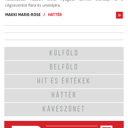
cégvezetést fiára és unokájára.
MAKKI MARIE-ROSE
/
HÁTTÉR
KÜLFÖLD
BELFÖLD
HIT ÉS ÉRTÉKEK
HÁTTÉR
KÁVÉSZÜNET