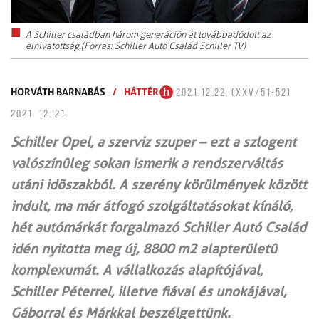
A Schiller családban három generáción át továbbadódott az
elhivatottság.(Forrás: Schiller Autó Család Schiller TV)
HORVÁTH BARNABÁS
/
HÁTTÉR
2021.12.22. (XXV/51-52)
2021. 12. 21.
Schiller Opel, a szerviz szuper – ezt a szlogent
valószínûleg sokan ismerik a rendszerváltás
utáni idõszakból. A szerény körülmények között
indult, ma már átfogó szolgáltatásokat kínáló,
hét autómárkát forgalmazó Schiller Autó Család
idén nyitotta meg új, 8800 m2 alapterületû
komplexumát. A vállalkozás alapítójával,
Schiller Péterrel, illetve fiával és unokájával,
Gáborral és Márkkal beszélgettünk.