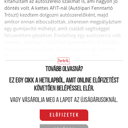
kitanultam az autószerelő szakmát is, ami nagyon jó
döntés volt. A kettes AFIT-nál (Autóipari Fenntartó
Tröszt) kezdtem dolgozni autószerelőként, majd
amikor onnan elbocsátottak, sikeresen megpályáztam
egy gumijavító műhelyt, amit családi segítséggel
felszereltem gépekkel. Eredetileg egy autószerviz volt
tervben, azonban a kiadható iparengedélyek korlátja
miatt ez nem jött össze. De nem bánom: így minden
lépcsőfokra ráléptem, fokozatosan fejlődött a
vállalkozás.
Tovább olvasná?
Ez egy cikk a hetilapból, amit online előfizetést
követően belépéssel elér.
Vagy vásárolja meg a lapot az újságárusoknál.
Előfizetek