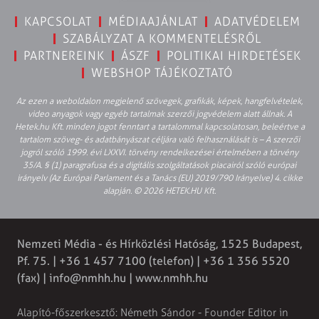
KAPCSOLAT
MÉDIAAJÁNLAT
ADATVÉDELEM
SZABÁLYZAT A KOMMENTELÉSRŐL
PARTNEREINK
ÁSZF
POLITIKAI HIRDETÉSEK
WEBSHOP TÁJÉKOZTATÓ
Az ezen a weboldalon megjelenő szövegek, grafikák, képek, hangfelvételek,
video anyagok vagy egyéb tartalmak szerzői jogvédelem alatt állnak. A
Hetek.hu Kft. minden jogot fenntart a tartalommal kapcsolatosan, beleértve a
tartalom szöveg- és adatbányászat céljára való felhasználását is – A szerzői
jogról szóló 1999. évi LXXVI. törvény rendelkezései értelmében a törvény
35/A. § (1) paragrafusa és a digitális szolgáltatások piacairól szóló európai
irányelv (Az Európai Parlament és a Tanács (EU) 2019/790 Irányelve) 4. cikke
alapján. © 2026 HETEK.HU Kft.
Nemzeti Média - és Hírközlési Hatóság, 1525 Budapest,
Pf. 75. | +36 1 457 7100 (telefon) | +36 1 356 5520
(fax) |
info@nmhh.hu
| www.nmhh.hu
Alapító-főszerkesztő: Németh Sándor - Founder Editor in