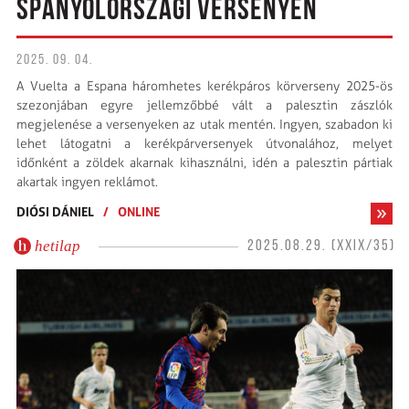
SPANYOLORSZÁGI VERSENYEN
2025. 09. 04.
A Vuelta a Espana háromhetes kerékpáros körverseny 2025-ös
szezonjában egyre jellemzőbbé vált a palesztin zászlók
megjelenése a versenyeken az utak mentén. Ingyen, szabadon ki
lehet látogatni a kerékpárversenyek útvonalához, melyet
időnként a zöldek akarnak kihasználni, idén a palesztin pártiak
akartak ingyen reklámot.
DIÓSI DÁNIEL
/
ONLINE
hetilap
2025.08.29. (XXIX/35)