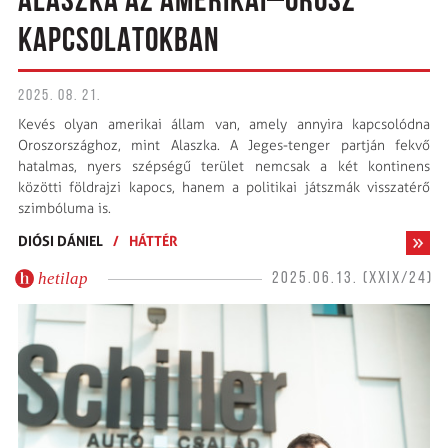
ALASZKA AZ AMERIKAI–OROSZ
KAPCSOLATOKBAN
2025. 08. 21.
Kevés olyan amerikai állam van, amely annyira kapcsolódna
Oroszországhoz, mint Alaszka. A Jeges-tenger partján fekvő
hatalmas, nyers szépségű terület nemcsak a két kontinens
közötti földrajzi kapocs, hanem a politikai játszmák visszatérő
szimbóluma is.
DIÓSI DÁNIEL
/
HÁTTÉR
hetilap
2025.06.13. (XXIX/24)