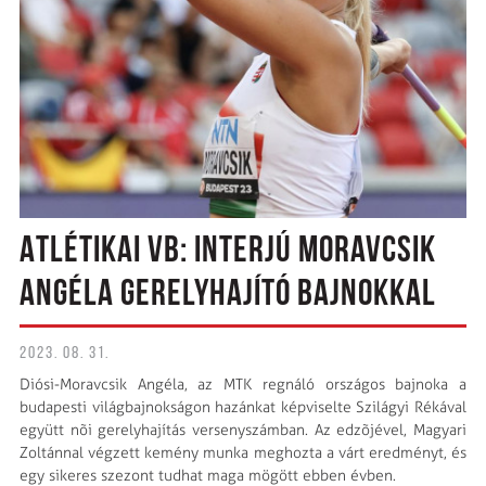
ATLÉTIKAI VB: INTERJÚ MORAVCSIK
ANGÉLA GERELYHAJÍTÓ BAJNOKKAL
2023. 08. 31.
Diósi-Moravcsik Angéla, az MTK regnáló országos bajnoka a
budapesti világbajnokságon hazánkat képviselte Szilágyi Rékával
együtt nõi gerelyhajítás versenyszámban. Az edzõjével, Magyari
Zoltánnal végzett kemény munka meghozta a várt eredményt, és
egy sikeres szezont tudhat maga mögött ebben évben.