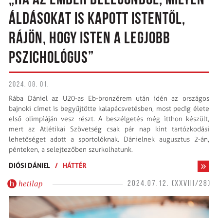
„HA AZ EMBER BELEGONDOL, MILYEN
ÁLDÁSOKAT IS KAPOTT ISTENTŐL,
RÁJÖN, HOGY ISTEN A LEGJOBB
PSZICHOLÓGUS”
2024. 08. 01.
Rába Dániel az U20-as Eb-bronz­érem után idén az országos
bajnoki címet is begyűjtötte kalapácsvetésben, most pedig élete
első olimpiáján vesz részt. A beszélgetés még itthon készült,
mert az Atlétikai Szövetség csak pár nap kint tartózkodási
lehetőséget adott a sportolóknak. Dánielnek augusztus 2-án,
pénteken, a selejtezőben szurkolhatunk.
DIÓSI DÁNIEL
/
HÁTTÉR
hetilap
2024.07.12. (XXVIII/28)