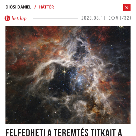
DIÓSI DÁNIEL
/
HÁTTÉR
hetilap
2023.08.11. (XXVII/32)
FELFEDHETI A TEREMTÉS TITKAIT A