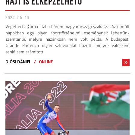
RAJT IS ELKÉPZELHETŐ
2022. 05. 10.
Véget ért a Giro d’Italia három magyarországi szakasza. Az elmúlt
napokban egy olyan sporttörténelmi eseménynek lehettünk
szemtanúi, melyre hazánkban nem volt példa. A budapesti
Grande Partenza olyan színvonalat hozott, melyre valószínű
senki sem számított.
DIÓSI DÁNIEL
/
ONLINE