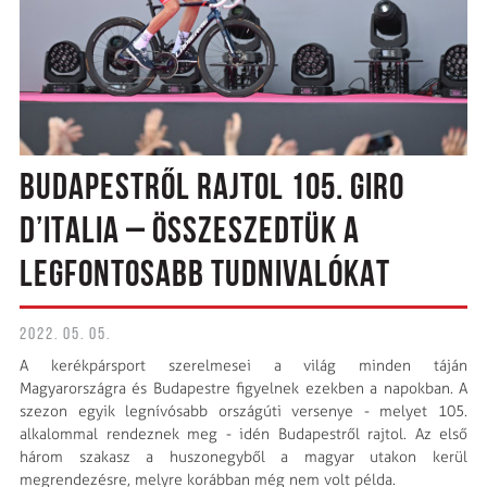
BUDAPESTRŐL RAJTOL 105. GIRO
D’ITALIA – ÖSSZESZEDTÜK A
LEGFONTOSABB TUDNIVALÓKAT
2022. 05. 05.
A kerékpársport szerelmesei a világ minden táján
Magyarországra és Budapestre figyelnek ezekben a napokban. A
szezon egyik legnívósabb országúti versenye - melyet 105.
alkalommal rendeznek meg - idén Budapestről rajtol. Az első
három szakasz a huszonegyből a magyar utakon kerül
megrendezésre, melyre korábban még nem volt példa.