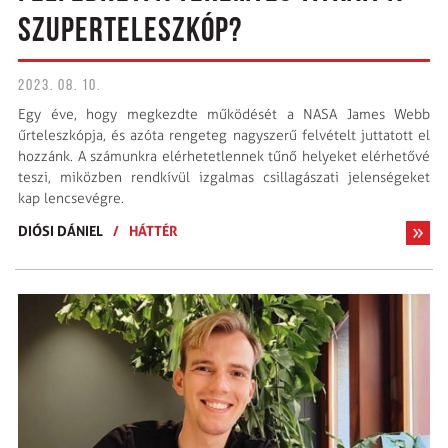
SZUPERTELESZKÓP?
2023. 08. 10.
Egy éve, hogy megkezdte működését a NASA James Webb
űrteleszkópja, és azóta rengeteg nagyszerű felvételt juttatott el
hozzánk. A számunkra elérhetetlennek tűnő helyeket elérhetővé
teszi, miközben rendkívül izgalmas csillagászati jelenségeket
kap lencsevégre.
DIÓSI DÁNIEL
/
HÁTTÉR