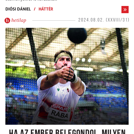
DIÓSI DÁNIEL
/
HÁTTÉR
hetilap
2024.08.02. (XXVIII/31)