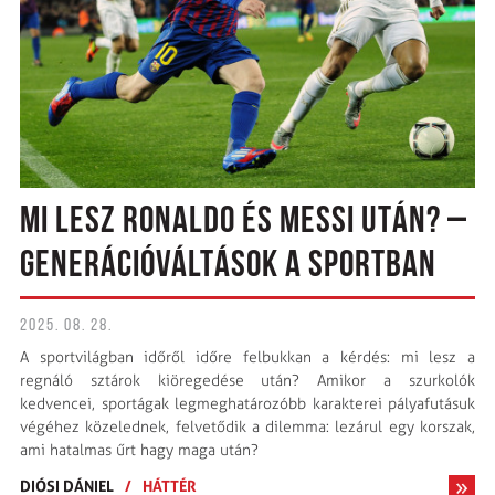
MI LESZ RONALDO ÉS MESSI UTÁN? –
GENERÁCIÓVÁLTÁSOK A SPORTBAN
2025. 08. 28.
A sportvilágban időről időre felbukkan a kérdés: mi lesz a
regnáló sztárok kiöregedése után? Amikor a szurkolók
kedvencei, sportágak legmeghatározóbb karakterei pályafutásuk
végéhez közelednek, felvetődik a dilemma: lezárul egy korszak,
ami hatalmas űrt hagy maga után?
DIÓSI DÁNIEL
/
HÁTTÉR