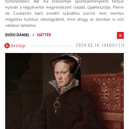
történetében. Bár ma elsősorban sporteseményként tartjuk
nyilván a négyévente megrendezett viadalt, újjáélesztője, Pierre
de Coubertin báró eredeti szándéka szerint nem mentes
mögöttes kultikus ideológiáktól, mint ahogy az ókorban is volt
vallásos tartalma.
DIÓSI DÁNIEL
/
HÁTTÉR
hetilap
2024.03.14. (XXVIII/11)