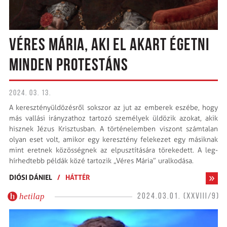
VÉRES MÁRIA, AKI EL AKART ÉGETNI
MINDEN PROTESTÁNS
2024. 03. 13.
A keresztény­üldözésről sokszor az jut az emberek eszébe, hogy
más vallási irányzathoz tartozó személyek üldözik azokat, akik
hisznek Jézus Krisztusban. A történelemben viszont számtalan
olyan eset volt, amikor egy keresztény fele­kezet egy másiknak
mint eretnek közösségnek az elpusztítására törekedett. A leg­
hírhedtebb példák közé tartozik „Véres Mária” uralkodása.
DIÓSI DÁNIEL
/
HÁTTÉR
hetilap
2024.03.01. (XXVIII/9)