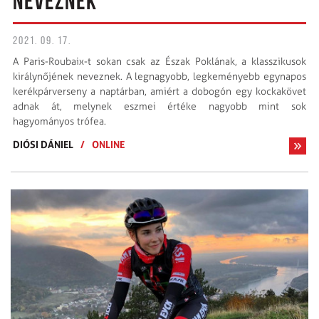
NEVEZNEK
2021. 09. 17.
A Paris-Roubaix-t sokan csak az Észak Poklának, a klasszikusok
királynőjének neveznek. A legnagyobb, legkeményebb egynapos
kerékpárverseny a naptárban, amiért a dobogón egy kockakövet
adnak át, melynek eszmei értéke nagyobb mint sok
hagyományos trófea.
DIÓSI DÁNIEL
/
ONLINE