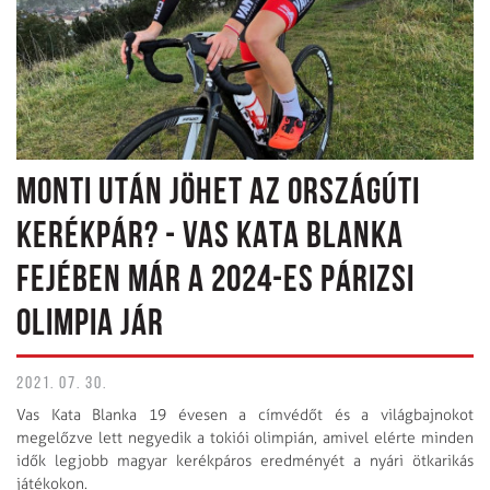
MONTI UTÁN JÖHET AZ ORSZÁGÚTI
KERÉKPÁR? - VAS KATA BLANKA
FEJÉBEN MÁR A 2024-ES PÁRIZSI
OLIMPIA JÁR
2021. 07. 30.
Vas Kata Blanka 19 évesen a címvédőt és a világbajnokot
megelőzve lett negyedik a tokiói olimpián, amivel elérte minden
idők legjobb magyar kerékpáros eredményét a nyári ötkarikás
játékokon.