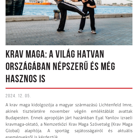
KRAV MAGA: A VILÁG HATVAN
ORSZÁGÁBAN NÉPSZERŰ ÉS MÉG
HASZNOS IS
2024. 12. 05.
A krav maga kidolgozója a magyar származású Lichtenfeld Imre,
akinek tiszteletére november végén emléktáblát avattak
Budapesten. Ennek apropóján járt hazánkban Eyal Yanilov izraeli
kravmaga-oktató, a Nemzetközi Krav Maga Szövetség (Krav Maga
Global) alapítója. A sportág sajátosságairól és aktuális
eseményekről is kérdeztük.