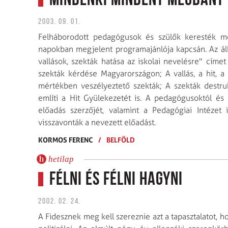
Mindenki mindent megbánt
2003. 09. 01.
Felháborodott pedagógusok és szülők keresték m
napokban megjelent programajánlója kapcsán. Az ál
vallások, szekták hatása az iskolai nevelésre" címe
szekták kérdése Magyarországon; A vallás, a hit, a 
mértékben veszélyeztető szekták; A szekták destruk
említi a Hit Gyülekezetét is. A pedagógusoktól és 
előadás szerzőjét, valamint a Pedagógiai Intézet i
visszavonták a nevezett előadást.
KORMOS FERENC
/
BELFÖLD
hetilap
Félni és félni hagyni
2002. 02. 24.
A Fidesznek meg kell szereznie azt a tapasztalatot, 