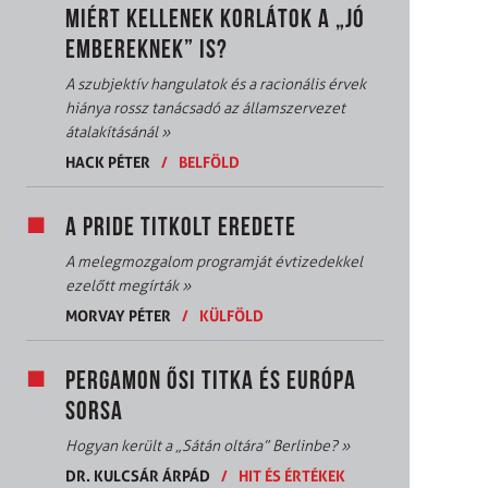
MIÉRT KELLENEK KORLÁTOK A „JÓ
EMBEREKNEK” IS?
A szubjektív hangulatok és a racionális érvek
hiánya rossz tanácsadó az államszervezet
átalakításánál
»
HACK PÉTER
/
BELFÖLD
A PRIDE TITKOLT EREDETE
A melegmozgalom programját évtizedekkel
ezelőtt megírták
»
MORVAY PÉTER
/
KÜLFÖLD
PERGAMON ŐSI TITKA ÉS EURÓPA
SORSA
Hogyan került a „Sátán oltára” Berlinbe?
»
DR. KULCSÁR ÁRPÁD
/
HIT ÉS ÉRTÉKEK