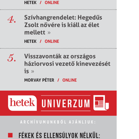
HETEK
/
ONLINE
4.
Szívhangrendelet: Hegedűs
Zsolt nővére is kiáll az élet
mellett
»
HETEK
/
ONLINE
5.
Visszavonták az országos
háziorvosi vezető kinevezését
is
»
MORVAY PÉTER
/
ONLINE
ARCHÍVUMUNKBÓL AJÁNLJUK:
FÉKEK ÉS ELLENSÚLYOK NÉLKÜL: