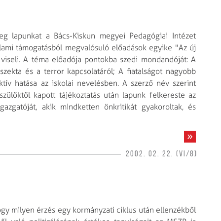
eg lapunkat a Bács-Kiskun megyei Pedagógiai Intézet
lami támogatásból megvalósuló előadások egyike "Az új
t viseli. A téma előadója pontokba szedi mondandóját: A
szekta és a terror kapcsolatáról; A fiatalságot nagyobb
tív hatása az iskolai nevelésben. A szerző név szerint
szülőktől kapott tájékoztatás után lapunk felkereste az
gazgatóját, akik mindketten önkritikát gyakoroltak, és
2002. 02. 22. (VI/8)
hogy milyen érzés egy kormányzati ciklus után ellenzékből