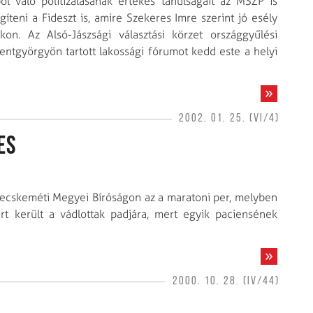
ből való politizálásának értékes tanulságait az MSZP is
gíteni a Fideszt is, amire Szekeres Imre szerint jó esély
n. Az Alsó-Jászsági választási körzet országgyűlési
zentgyörgyön tartott lakossági fórumot kedd este a helyi
2002. 01. 25. (VI/4)
es
 Kecskeméti Megyei Bíróságon az a maratoni per, melyben
ért került a vádlottak padjára, mert egyik paciensének
2000. 10. 28. (IV/44)