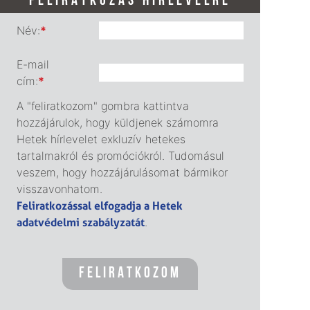
FELIRATKOZÁS HÍRLEVÉLRE
Név:
*
E-mail
cím:
*
A "feliratkozom" gombra kattintva
hozzájárulok, hogy küldjenek számomra
Hetek hírlevelet exkluzív hetekes
tartalmakról és promóciókról. Tudomásul
veszem, hogy hozzájárulásomat bármikor
visszavonhatom.
Feliratkozással elfogadja a Hetek
adatvédelmi szabályzatát
.