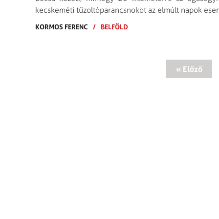
kecskeméti tűzoltóparancsnokot az elmúlt napok ese
KORMOS FERENC
/
BELFÖLD
« Előző