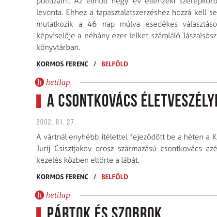
politizálni. Az elmúlt négy év ellenzéki szerepkör
levonta. Ehhez a tapasztalatszerzéshez hozzá kell se
mutatkozik a 46 nap múlva esedékes választásoko
képviselője a néhány ezer lelket számláló Jászalsós
könyvtárban.
KORMOS FERENC
/
BELFÖLD
hetilap
A csontkovács életveszély
2002. 01. 27.
A vártnál enyhébb ítélettel fejeződött be a héten a
Jurij Csisztjakov orosz származású csontkovács az
kezelés közben eltörte a lábát.
KORMOS FERENC
/
BELFÖLD
hetilap
Pártok és szobrok