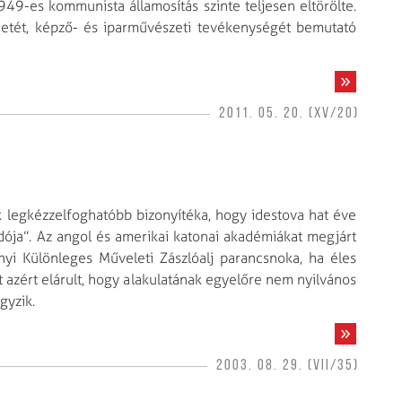
949-es kommunista államosítás szinte teljesen eltörölte.
netét, képző- és iparmű­vészeti tevékenységét bemutató
2011. 05. 20. (XV/20)
k legkézzelfoghatóbb bizonyítéka, hogy idestova hat éve
ja”. Az angol és amerikai katonai akadémiákat megjárt
nyi Különleges Műveleti Zászlóalj parancsnoka, ha éles
t azért elárult, hogy alakulatának egyelőre nem nyilvános
gyzik.
2003. 08. 29. (VII/35)