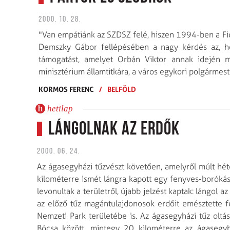
2000. 10. 28.
"Van empátiánk az SZDSZ felé, hiszen 1994-ben a Fide
Demszky Gábor fellépésében a nagy kérdés az, ho
támogatást, amelyet Orbán Viktor annak idején meg
minisztérium államtitkára, a város egykori polgármes
KORMOS FERENC
/
BELFÖLD
hetilap
Lángolnak az erdők
2000. 06. 24.
Az ágasegyházi tűzvészt követően, amelyről múlt héte
kilométerre ismét lángra kapott egy fenyves-borókás 
levonultak a területről, újabb jelzést kaptak: lángol 
az előző tűz magántulajdonosok erdőit emésztette f
Nemzeti Park területébe is. Az ágasegyházi tűz olt
Bócsa között, mintegy 20 kilométerre az ágasegyhá