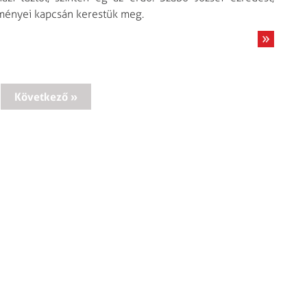
ményei kapcsán kerestük meg.
Következő »