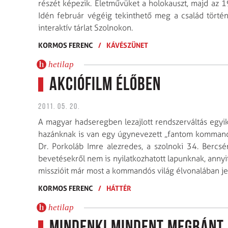
részét képezik. Életművüket a holokauszt, majd az 1
Idén február végéig tekinthető meg a család törté
interaktív tárlat Szolnokon.
KORMOS FERENC
/
KÁVÉSZÜNET
hetilap
Akciófilm élőben
2011. 05. 20.
A magyar hadseregben lezajlott rendszerváltás egyi
hazánknak is van egy úgynevezett „fantom kommandó
Dr. Porkoláb Imre alezredes, a szolnoki 34. Bercsé
bevetésekről nem is nyilatkozhatott lapunknak, annyi
misszióit már most a kommandós világ élvonalában je
KORMOS FERENC
/
HÁTTÉR
hetilap