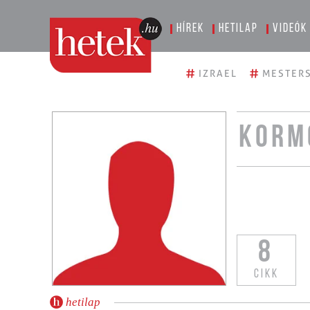
Hírek
Hetilap
Videók
#
#
IZRAEL
MESTERS
KORM
8
CIKK
hetilap