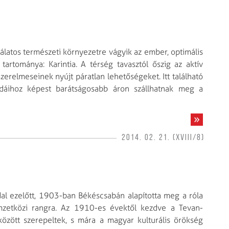
atos természeti környezetre vágyik az ember, optimális
tartománya: Karintia. A térség tavasztól őszig az aktív
zerelmeseinek nyújt páratlan lehetőségeket. Itt található
dáihoz képest barátságosabb áron szállhatnak meg a
2014. 02. 21. (XVIII/8)
l ezelőtt, 1903-ban Békéscsabán alapította meg a róla
mzetközi rangra. Az 1910-es évektől kezdve a Tevan-
között szerepeltek, s mára a magyar kulturális örök­ség