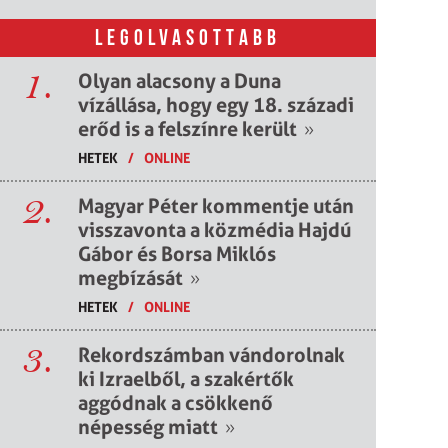
LEGOLVASOTTABB
1.
Olyan alacsony a Duna
vízállása, hogy egy 18. századi
erőd is a felszínre került
»
HETEK
/
ONLINE
2.
Magyar Péter kommentje után
visszavonta a közmédia Hajdú
Gábor és Borsa Miklós
megbízását
»
HETEK
/
ONLINE
3.
Rekordszámban vándorolnak
ki Izraelből, a szakértők
aggódnak a csökkenő
népesség miatt
»