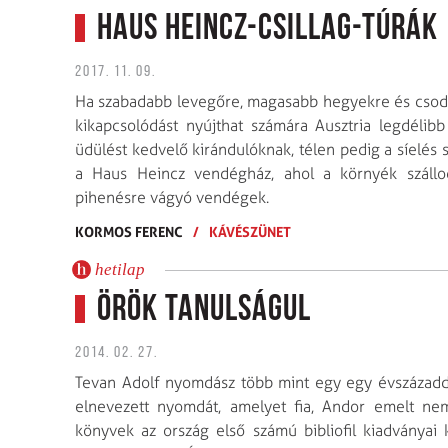
HAUS HEINCZ-CSILLAG-TÚRÁK
2017. 11. 09.
Ha szabadabb levegőre, magasabb hegyekre és csodál
kikapcsolódást nyújthat számára Ausztria legdélibb 
üdülést kedvelő kirándulóknak, télen pedig a síelés s
a Haus Heincz vendégház, ahol a környék szállo
pihenésre vágyó vendégek.
KORMOS FERENC
/
KÁVÉSZÜNET
hetilap
Örök tanulságul
2014. 02. 27.
Tevan Adolf nyomdász több mint egy egy évszázadda
elnevezett nyomdát, amelyet fia, Andor emelt ne
könyvek az ország első számú bibliofil kiadványai 