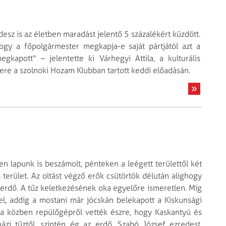
sz is az életben maradást jelentő 5 százalékért küzdött.
gy a főpolgármester megkapja-e saját pártjától azt a
kapott" – jelentette ki Várhegyi Attila, a kulturális
tere a szolnoki Hozam Klubban tartott keddi előadásán.
n lapunk is beszámolt, pénteken a leégett területtől két
terület. Az oltást végző erők csütörtök délután alighogy
az erdő. A tűz keletkezésének oka egyelőre ismeretlen. Míg
el, addig a mostani már jócskán belekapott a Kiskunsági
ása közben repülőgépről vették észre, hogy Kaskantyú és
zi tűztől, szintén ég az erdő. Szabó József ezredest,