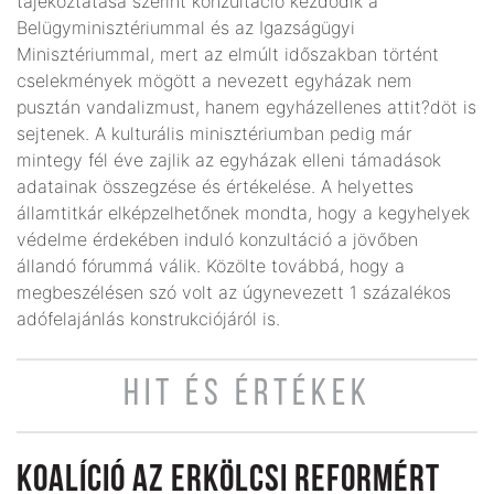
tájékoztatása szerint konzultáció kezdődik a
Belügyminisztériummal és az Igazságügyi
Minisztériummal, mert az elmúlt időszakban történt
cselekmények mögött a nevezett egyházak nem
pusztán vandalizmust, hanem egyházellenes attit?döt is
sejtenek. A kulturális minisztériumban pedig már
mintegy fél éve zajlik az egyházak elleni támadások
adatainak összegzése és értékelése. A helyettes
államtitkár elképzelhetőnek mondta, hogy a kegyhelyek
védelme érdekében induló konzultáció a jövőben
állandó fórummá válik. Közölte továbbá, hogy a
megbeszélésen szó volt az úgynevezett 1 százalékos
adófelajánlás konstrukciójáról is.
HIT ÉS ÉRTÉKEK
KOALÍCIÓ AZ ERKÖLCSI REFORMÉRT