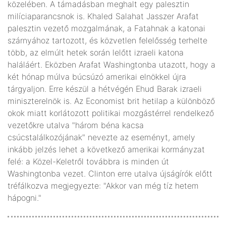
közelében. A támadásban meghalt egy palesztin
milíciaparancsnok is. Khaled Salahat Jasszer Arafat
palesztin vezető mozgalmának, a Fatahnak a katonai
szárnyához tartozott, és közvetlen felelősség terhelte
több, az elmúlt hetek során lelőtt izraeli katona
haláláért. Eközben Arafat Washingtonba utazott, hogy a
két hónap múlva búcsúzó amerikai elnökkel újra
tárgyaljon. Erre készül a hétvégén Ehud Barak izraeli
miniszterelnök is. Az Economist brit hetilap a különböző
okok miatt korlátozott politikai mozgástérrel rendelkező
vezetőkre utalva "három béna kacsa
csúcstalálkozójának" nevezte az eseményt, amely
inkább jelzés lehet a következő amerikai kormányzat
felé: a Közel-Keletről továbbra is minden út
Washingtonba vezet. Clinton erre utalva újságírók előtt
tréfálkozva megjegyezte: "Akkor van még tíz hetem
hápogni."