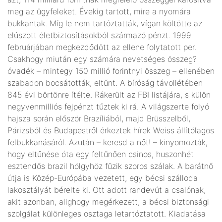
meg az ügyfeleket. Évekig tartott, mire a nyomára
bukkantak. Míg le nem tartóztatták, vígan költötte az
elúszott életbiztosításokból származó pénzt. 1999
februárjában megkezdődött az ellene folytatott per.
Csakhogy miután egy számára nevetséges összeg?
óvadék – mintegy 150 millió forintnyi összeg – ellenében
szabadon bocsátották, eltűnt. A bíróság távollétében
845 évi börtönre ítélte. Rákerült az FBI listájára, s külön
negyvenmilliós fejpénzt tűztek ki rá. A világszerte folyó
hajsza során először Brazíliából, majd Brüsszelből,
Párizsból és Budapestről érkeztek hírek Weiss állítólagos
felbukkanásáról. Azután – keresd a nőt! – kinyomozták,
hogy eltűnése óta egy feltűnően csinos, huszonhét
esztendős brazil hölgyhöz fűzik szoros szálak. A barátnő
útja is Közép-Európába vezetett, egy bécsi szálloda
lakosztályát bérelte ki. Ott adott randevút a csalónak,
akit azonban, alighogy megérkezett, a bécsi biztonsági
szolgálat különleges osztaga letartóztatott. Kiadatása