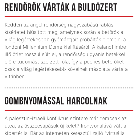
RENDŐRÖK VÁRTÁK A BULDÓZERT
Kedden az angol rendőrség nagyszabású rablási
kísérletet hiúsított meg, amelynek során a betörők a
világ legértékesebb gyémántjait próbálták elemelni a
londoni Millennium Dome kiállításáról. A kalandfilmbe
illő ötlet rosszul sült el, a rendőrség ugyanis hetekkel
előre tudomást szerzett róla, így a peches betörőket
csak a világ legértékesebb köveinek másolata várta a
vitrinben.
GOMBNYOMÁSSAL HARCOLNAK
A palesztin–izraeli konfliktus színtere már nemcsak az
utca, az összecsapások új kelet? frontvonalává vált a
kibertér is. Bár az interneten keresztül zajló "virtuális