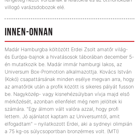
villogó varázsdobozok elé.
INNEN-ONNAN
Madár Hamburgba költözött Erdei Zsolt amatőr világ-
és Európa-bajnok a hivatásosok táborában december 5-
én mutatkozik be. Madár immár hamburgi lakos, az
Universum Box-Promotion alkalmazottja. Kovács István
(Kokó) csapattársának minden esélye megvan arra, hogy
az amatőrök után a profik között is sikeres pályát fusson
be. Nagyközép- vagy kisnehézsúlyban vívja majd első
mérkőzését, azonban ellenfelet még nem jelöltek ki
számára. "Egy álmom vált valóra azzal, hogy profi
lettem. Jó ajánlatot kaptam az Universumtól, amit
elfogadtam" – nyilatkozott Erdei, aki a sydneyi olimpián
a 75 kg-os súlycsoportban bronzérmes volt. (MTI)