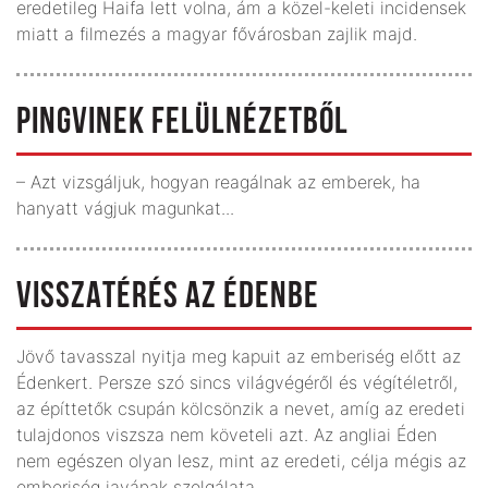
eredetileg Haifa lett volna, ám a közel-keleti incidensek
miatt a filmezés a magyar fővárosban zajlik majd.
PINGVINEK FELÜLNÉZETBŐL
– Azt vizsgáljuk, hogyan reagálnak az emberek, ha
hanyatt vágjuk magunkat...
VISSZATÉRÉS AZ ÉDENBE
Jövő tavasszal nyitja meg kapuit az emberiség előtt az
Édenkert. Persze szó sincs világvégéről és végítéletről,
az építtetők csupán kölcsönzik a nevet, amíg az eredeti
tulajdonos viszsza nem követeli azt. Az angliai Éden
nem egészen olyan lesz, mint az eredeti, célja mégis az
emberiség javának szolgálata.