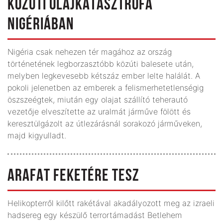
KÖZÚTI OLAJKATASZTRÓFA
NIGÉRIÁBAN
Nigéria csak nehezen tér magához az ország
történetének legborzasztóbb közúti balesete után,
melyben legkevesebb kétszáz ember lelte halálát. A
pokoli jelenetben az emberek a felismerhetetlenségig
öszszeégtek, miután egy olajat szállító teherautó
vezetője elveszítette az uralmát járműve fölött és
keresztülgázolt az útlezárásnál sorakozó járműveken,
majd kigyulladt.
ARAFAT FEKETÉRE TESZ
Helikopterről kilőtt rakétával akadályozott meg az izraeli
hadsereg egy készülő terrortámadást Betlehem