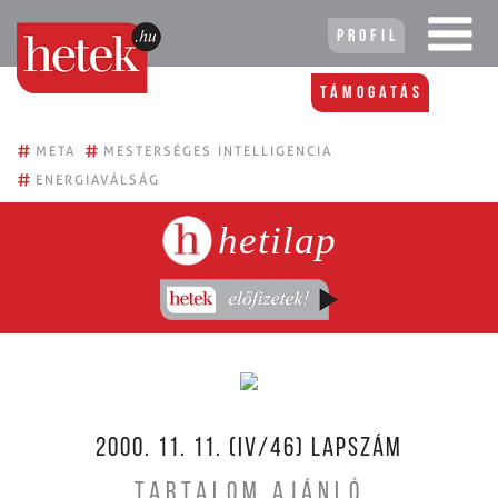
Profil
Támogatás
#
#
META
MESTERSÉGES INTELLIGENCIA
#
ENERGIAVÁLSÁG
hetilap
2000. 11. 11. (IV/46) LAPSZÁM
TARTALOM AJÁNLÓ