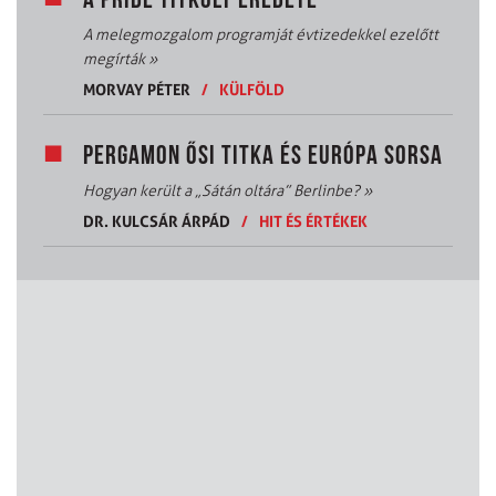
A PRIDE TITKOLT EREDETE
A melegmozgalom programját évtizedekkel ezelőtt
megírták
»
MORVAY PÉTER
/
KÜLFÖLD
PERGAMON ŐSI TITKA ÉS EURÓPA SORSA
Hogyan került a „Sátán oltára” Berlinbe?
»
DR. KULCSÁR ÁRPÁD
/
HIT ÉS ÉRTÉKEK