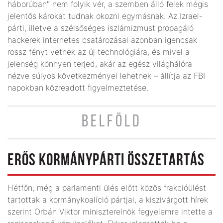
háborúban" nem folyik vér, a szemben álló felek mégis
jelentős károkat tudnak okozni egymásnak. Az Izrael-
párti, illetve a szélsőséges iszlámizmust propagáló
hackerek internetes csatározásai azonban igencsak
rossz fényt vetnek az új technológiára, és mivel a
jelenség könnyen terjed, akár az egész világhálóra
nézve súlyos következményei lehetnek – állítja az FBI
napokban közreadott figyelmeztetése.
BELFÖLD
ERŐS KORMÁNYPÁRTI ÖSSZETARTÁS
Hétfőn, még a parlamenti ülés előtt közös frakcióülést
tartottak a kormánykoalíció pártjai, a kiszivárgott hírek
szerint Orbán Viktor miniszterelnök fegyelemre intette a