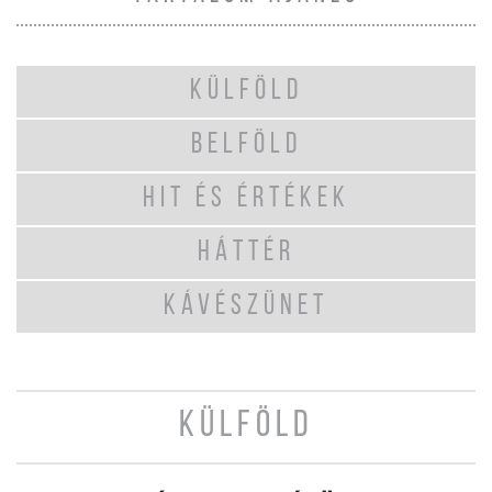
KÜLFÖLD
BELFÖLD
HIT ÉS ÉRTÉKEK
HÁTTÉR
KÁVÉSZÜNET
KÜLFÖLD