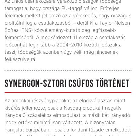
Az uniós csatlakozásra várakozó országok többsége
támogatja, hogy országa EU-taggá váljon. Erőteljes
félelmek mellett jellemző az a vélekedés, hogy országuk
profitálni fog a csatlakozásból – derül ki a Taylor Nelson
Sofres (TNS) közvélemény-kutató cég legfrissebb
felméréséből. A megkérdezett 11 ország a csatlakozás
időpontját leginkább a 2004–2010 közötti időszakra
teszi, többségük azonban úgy véli, még nincsenek
felkészülve rá.
SYNERGON-SZTORI CSÚFOS TÖRTÉNET
Az amerikai részvénypiacokat az elnökválasztás miatt
kivárás jellemezte, csak a Nasdaq produkált negatív
irányba 3 százalékos elmozdulást; a másik két irányadó
index értéke minimálisan változott. A bizonytalan
hangulat Európában – csak a londoni tőzsde emelkedett