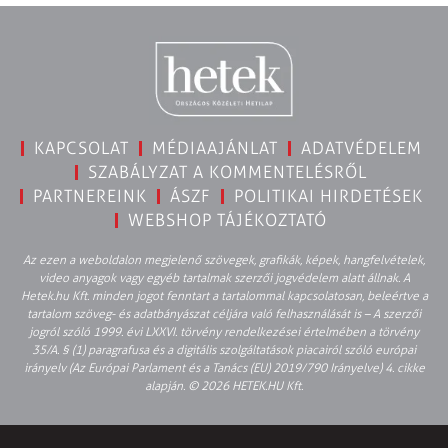
KAPCSOLAT
MÉDIAAJÁNLAT
ADATVÉDELEM
SZABÁLYZAT A KOMMENTELÉSRŐL
PARTNEREINK
ÁSZF
POLITIKAI HIRDETÉSEK
WEBSHOP TÁJÉKOZTATÓ
Az ezen a weboldalon megjelenő szövegek, grafikák, képek, hangfelvételek,
video anyagok vagy egyéb tartalmak szerzői jogvédelem alatt állnak. A
Hetek.hu Kft. minden jogot fenntart a tartalommal kapcsolatosan, beleértve a
tartalom szöveg- és adatbányászat céljára való felhasználását is – A szerzői
jogról szóló 1999. évi LXXVI. törvény rendelkezései értelmében a törvény
35/A. § (1) paragrafusa és a digitális szolgáltatások piacairól szóló európai
irányelv (Az Európai Parlament és a Tanács (EU) 2019/790 Irányelve) 4. cikke
alapján. © 2026 HETEK.HU Kft.