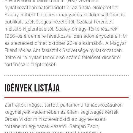
A Honvédelmi Minisztérium (HM) vezetése
nyilatkozatban határolódott el az általa előléptetett
Szalay Róbert történész magyar és külföldi sajtóban is
publikált szélsőséges nézeteitől, Szálasi Ferencet
méltató kijelentéseitől. Szalay őrnagy-történésznek
1956-os érdemeire hivatkozva idén adományozta a HM
az alezredesi címet október 23-a alkalmából. A Magyar
Ellenállók és Antifasiszták Szövetsége nyilatkozatban
ítélte el "a nyilas terror első számú felelősét dicsőítő"
történész előléptetését.
IGÉNYEK LISTÁJA
Zárt ajtók mögött tartott parlamenti tanácskozásukon
kegyhelyeik védelmében az állam segítségét kérték
Orbán Viktor miniszterelnöktől az úgynevezett
történelmi egyházak vezetői. Semjén Zsolt,