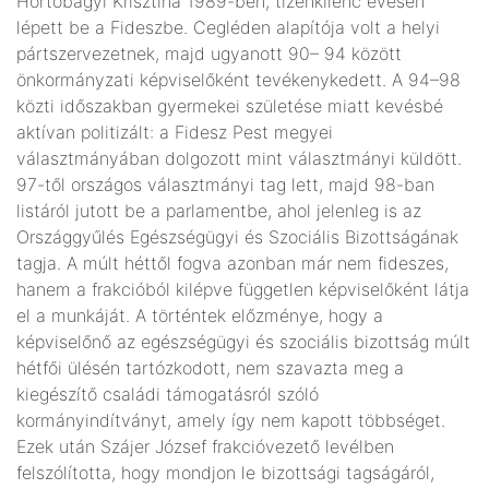
Hortobágyi Krisztina 1989-ben, tizenkilenc évesen
lépett be a Fideszbe. Cegléden alapítója volt a helyi
pártszervezetnek, majd ugyanott 90– 94 között
önkormányzati képviselőként tevékenykedett. A 94–98
közti időszakban gyermekei születése miatt kevésbé
aktívan politizált: a Fidesz Pest megyei
választmányában dolgozott mint választmányi küldött.
97-től országos választmányi tag lett, majd 98-ban
listáról jutott be a parlamentbe, ahol jelenleg is az
Országgyűlés Egészségügyi és Szociális Bizottságának
tagja. A múlt héttől fogva azonban már nem fideszes,
hanem a frakcióból kilépve független képviselőként látja
el a munkáját. A történtek előzménye, hogy a
képviselőnő az egészségügyi és szociális bizottság múlt
hétfői ülésén tartózkodott, nem szavazta meg a
kiegészítő családi támogatásról szóló
kormányindítványt, amely így nem kapott többséget.
Ezek után Szájer József frakcióvezető levélben
felszólította, hogy mondjon le bizottsági tagságáról,