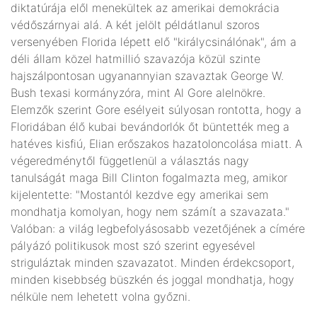
diktatúrája elől menekültek az amerikai demokrácia
védőszárnyai alá. A két jelölt példátlanul szoros
versenyében Florida lépett elő "királycsinálónak", ám a
déli állam közel hatmillió szavazója közül szinte
hajszálpontosan ugyanannyian szavaztak George W.
Bush texasi kormányzóra, mint Al Gore alelnökre.
Elemzők szerint Gore esélyeit súlyosan rontotta, hogy a
Floridában élő kubai bevándorlók őt büntették meg a
hatéves kisfiú, Elian erőszakos hazatoloncolása miatt. A
végeredménytől függetlenül a választás nagy
tanulságát maga Bill Clinton fogalmazta meg, amikor
kijelentette: "Mostantól kezdve egy amerikai sem
mondhatja komolyan, hogy nem számít a szavazata."
Valóban: a világ legbefolyásosabb vezetőjének a címére
pályázó politikusok most szó szerint egyesével
striguláztak minden szavazatot. Minden érdekcsoport,
minden kisebbség büszkén és joggal mondhatja, hogy
nélküle nem lehetett volna győzni.