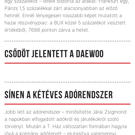
egy százalékot – lefelé sodorta az árakat: Frankfurt egy,
Párizs 1,5 százalékkal zárt alacsonyabban az előző
hetinél. Ennél lényegesen rosszabb képet mutatott a
hazai részvénypiac: a BUX közel 5 százalékot vesztett
értékéből, 7688 ponton zárva a hetet.
CSŐDÖT JELENTETT A DAEWOO
SÍNEN A KÉTÉVES ADÓRENDSZER
Jobb lett az adórendszer – minősítette Járai Zsigmond
a napokban elfogadott adókról és járulékokról szóló
törvényt. Miután a T. Ház változatlan formában hagyta
jóvá a kormány adótervét – elutasítva valamennyi