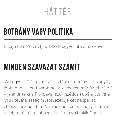
HÁTTÉR
BOTRÁNY VAGY POLITIKA
Interjú Kiss Péterrel, az MSZP ügyvezető alelnökével
MINDEN SZAVAZAT SZÁMÍT
"Aki egyszer? és gyors választási eredményekre vágyik,
jobban teszi, ha továbbmegy kilencven mérföldet délre"
– jelentette ki a Floridával szomszédos Kubára utalva a
CNN tévétársaság műsorvezetője két nappal az
elnökválasztás után. A választás iróniája, hogy könnyen
lehet: a döntés pont azok kezében volt, akik Castro