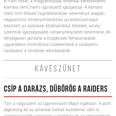
ki Fáth Péter, a magyarországi Amerikai Kereskedelmi
Kamara (AmCham) ügyvezető igazgatója. A kamara
több mint félezer tagvállalatának véleménye alapján
négypontos törvénymódosítási javaslatcsomagot
készített az eljárások átláthatóbbá tételére, amely
szerintük igazságosabb versenyhelyzetet teremtene, és
lényegesen javítaná a közpénzek felhasználását,
ugyanakkor minimálisra csökkentené a szubjektív
hatásokat a tenderek elbírálásánál.
KÁVÉSZÜNET
CSÍP A DARÁZS, DÜBÖRÖG A RAIDERS
Tart a nagyüzem az úgynevezett Major ligákban. A profi
jégkorong és az amerikai futball küzdelmei idén is
rengeteg nézőt vonzanak a lelátókra és az otthonokban