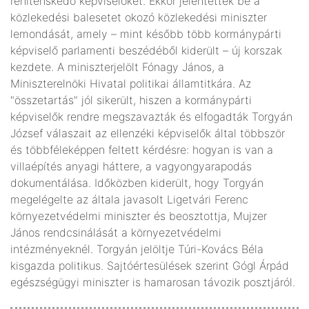
renitenskedő képviselőket. Ekkor jelentették be a
közlekedési balesetet okozó közlekedési miniszter
lemondását, amely – mint később több kormánypárti
képviselő parlamenti beszédéből kiderült – új korszak
kezdete. A miniszterjelölt Fónagy János, a
Miniszterelnöki Hivatal politikai államtitkára. Az
"összetartás" jól sikerült, hiszen a kormánypárti
képviselők rendre megszavazták és elfogadták Torgyán
József válaszait az ellenzéki képviselők által többször
és többféleképpen feltett kérdésre: hogyan is van a
villaépítés anyagi háttere, a vagyongyarapodás
dokumentálása. Időközben kiderült, hogy Torgyán
megelégelte az általa javasolt Ligetvári Ferenc
környezetvédelmi miniszter és beosztottja, Mujzer
János rendcsinálását a környezetvédelmi
intézményeknél. Torgyán jelöltje Túri-Kovács Béla
kisgazda politikus. Sajtóértesülések szerint Gógl Árpád
egészségügyi miniszter is hamarosan távozik posztjáról.