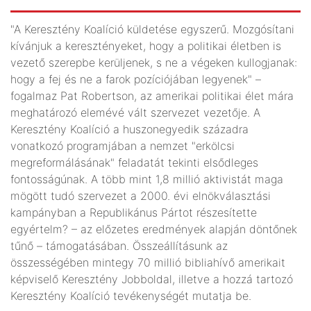
"A Keresztény Koalíció küldetése egyszerű. Mozgósítani
kívánjuk a keresztényeket, hogy a politikai életben is
vezető szerepbe kerüljenek, s ne a végeken kullogjanak:
hogy a fej és ne a farok pozíciójában legyenek" –
fogalmaz Pat Robertson, az amerikai politikai élet mára
meghatározó elemévé vált szervezet vezetője. A
Keresztény Koalíció a huszonegyedik századra
vonatkozó programjában a nemzet "erkölcsi
megreformálásának" feladatát tekinti elsődleges
fontosságúnak. A több mint 1,8 millió aktivistát maga
mögött tudó szervezet a 2000. évi elnökválasztási
kampányban a Republikánus Pártot részesítette
egyértelm? – az előzetes eredmények alapján döntőnek
tűnő – támogatásában. Összeállításunk az
összességében mintegy 70 millió bibliahívő amerikait
képviselő Keresztény Jobboldal, illetve a hozzá tartozó
Keresztény Koalíció tevékenységét mutatja be.