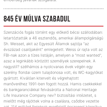
845 ÉV MÚLVA SZABADUL
Szenzációs fogás történt egy előkelő bécsi szállodában:
letartóztatták a 46 esztendős, amerikai állampolgárságú
Sh. Weisset, akit az Egyesült Államok sajtója "az
évszázad csalójaként" emlegetett. Weiss úr rajta volt az
FBI-nak azon a tízes listáján, amelyen a "most wanted",
azaz a leginkább körözött személyek szerepelnek. A
nagystíl? szélhámos a nyolcvanas évek végén egy
szerény floridai üzem tulajdonosa volt, és WC-kagylókat
gyártott. Kiválóan kitervelt és végrehajtott
manőveréhez 1991-ben fogott hozzá. Hamis csekkekkel
és bankgaranciákkal felvásárolta a National Heritage
Life Insurance Company nev? biztosítási intézetet, s
mielőtt még rájöttek volna a csalásra, csődbe vezette
azt, 114 milliárd forintnak megfelelő összeggel károsítva