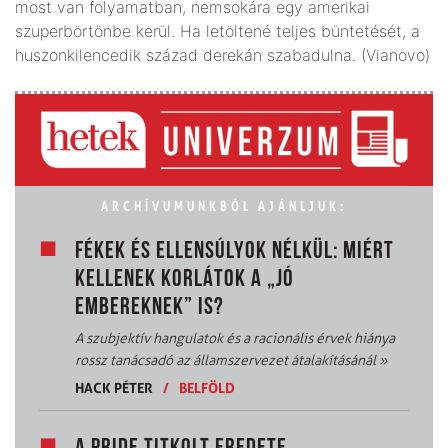
most van folyamatban, nemsokára egy amerikai
szuperbörtönbe kerül. Ha letöltené teljes büntetését, a
huszonkilencedik század derekán szabadulna. (Vianovo)
ARCHÍVUMUNKBÓL AJÁNLJUK:
FÉKEK ÉS ELLENSÚLYOK NÉLKÜL: MIÉRT
KELLENEK KORLÁTOK A „JÓ
EMBEREKNEK” IS?
A szubjektív hangulatok és a racionális érvek hiánya
rossz tanácsadó az államszervezet átalakításánál
»
HACK PÉTER
/
BELFÖLD