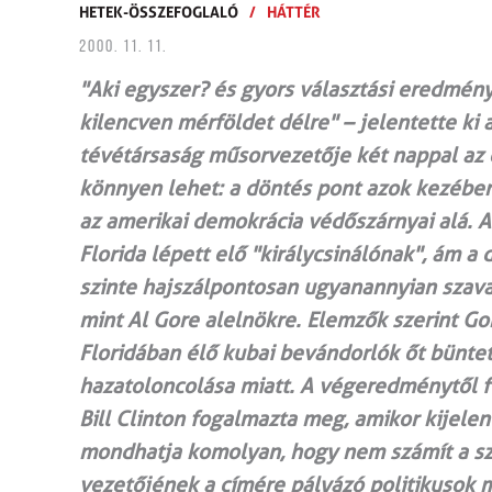
HETEK-ÖSSZEFOGLALÓ
/
HÁTTÉR
2000. 11. 11.
"Aki egyszer? és gyors választási eredmén
kilencven mérföldet délre" – jelentette ki
tévétársaság műsorvezetője két nappal az e
könnyen lehet: a döntés pont azok kezében 
az amerikai demokrácia védőszárnyai alá. A
Florida lépett elő "királycsinálónak", ám a 
szinte hajszálpontosan ugyanannyian szav
mint Al Gore alelnökre. Elemzők szerint Go
Floridában élő kubai bevándorlók őt büntet
hazatoloncolása miatt. A végeredménytől f
Bill Clinton fogalmazta meg, amikor kijele
mondhatja komolyan, hogy nem számít a sza
vezetőjének a címére pályázó politikusok m