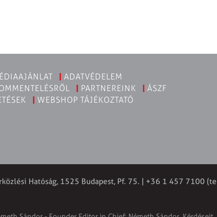
ÉDIAAJÁNLAT
ADATVÉDELEM
KOMMENTELÉSRŐL
PARTNEREINK
ÁSZF
ETÉSEK
WEBSHOP TÁJÉKOZTATÓ
rközlési Hatóság, 1525 Budapest, Pf. 75. | +36 1 457 7100 (te
émeth Sándor - Founder Editor in Chief: Németh Sándor. Kérdéseit, 