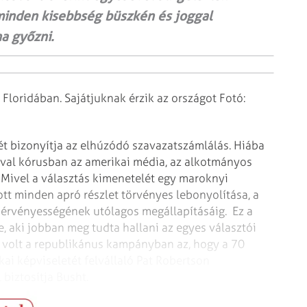
minden kisebbség büszkén és joggal
a győzni.
Floridában. Sajátjuknak érzik az országot Fotó:
t bizonyítja az elhúzódó szavazatszámlálás. Hiába
ával kórusban az amerikai média, az alkotmányos
 Mivel a választás kimenetelét egy maroknyi
ott minden apró részlet törvényes lebonyolítása, a
 érvényességének utólagos megállapításáig.
Ez a
re, aki jobban meg tudta hallani az egyes választói
 volt a republikánus kampányban az, hogy a 70
kai képviseletét felvállaló Pat Robertson
 biztosítja Busht.