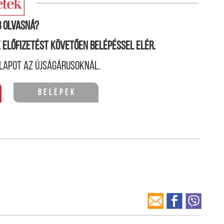
mokraták, kék:republikánusok)
 olvasná?
ne előfizetést követően belépéssel elér.
lapot az újságárusoknál.
Belépek