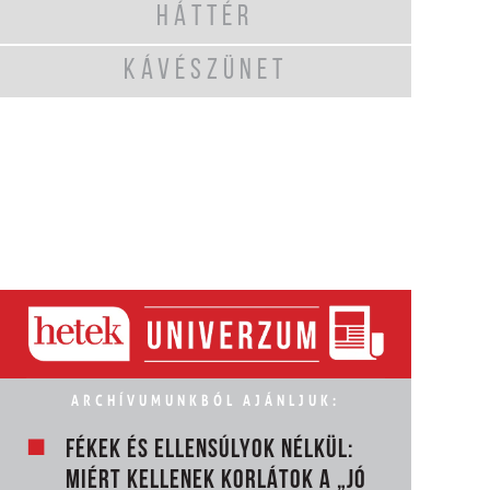
HÁTTÉR
KÁVÉSZÜNET
ARCHÍVUMUNKBÓL AJÁNLJUK:
FÉKEK ÉS ELLENSÚLYOK NÉLKÜL:
MIÉRT KELLENEK KORLÁTOK A „JÓ