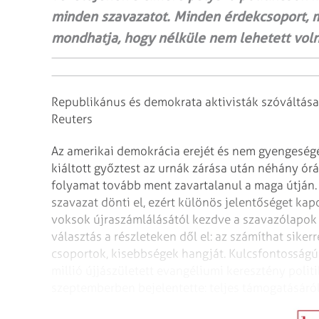
minden szavazatot. Minden érdekcsoport, 
mondhatja, hogy nélküle nem lehetett voln
Republikánus és demokrata aktivisták szóváltása 
Reuters
Az amerikai demokrácia erejét és nem gyengeségé
kiáltott győztest az urnák zárása után néhány ór
folyamat tovább ment zavartalanul a maga útján.
szavazat dönti el, ezért különös jelentőséget kap
voksok újraszámlálásától kezdve a szavazólapok
választás a részleteken dől el: az számíthat siker
csoportok, kisebbségek hangját. Kulcsfontosságú
millió újjászületett evangéliumi keresztény politi
szeptemberben bejelentette: teljes támogatásáról