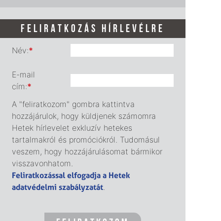
FELIRATKOZÁS HÍRLEVÉLRE
Név:
*
E-mail
cím:
*
A "feliratkozom" gombra kattintva
hozzájárulok, hogy küldjenek számomra
Hetek hírlevelet exkluzív hetekes
tartalmakról és promóciókról. Tudomásul
veszem, hogy hozzájárulásomat bármikor
visszavonhatom.
Feliratkozással elfogadja a Hetek
adatvédelmi szabályzatát
.