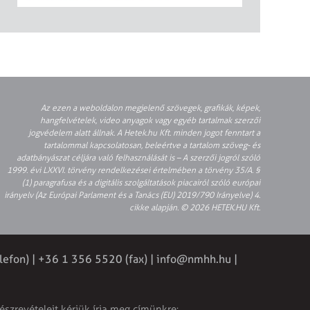
Az ezen a weboldalon megjelenő szövegek, grafikák, képek,
hangfelvételek, video anyagok vagy egyéb tartalmak szerzői
jogvédelem alatt állnak. A Hetek.hu Kft. minden jogot fenntart a
tartalommal kapcsolatosan, beleértve a tartalom szöveg- és
adatbányászat céljára való felhasználását is – A szerzői jogról szóló
1999. évi LXXVI. törvény rendelkezései értelmében a törvény 35/A. §
(1) paragrafusa és a digitális szolgáltatások piacairól szóló európai
irányelv (Az Európai Parlament és a Tanács (EU) 2019/790 Irányelve) 4.
cikke alapján. © 2026 HETEK.HU Kft.
lefon) | +36 1 356 5520 (fax) |
info@nmhh.hu
|
észrevételeit kérjük írja meg címünkre: