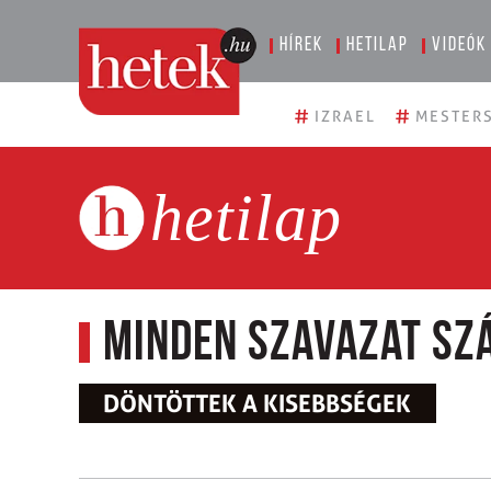
Hírek
Hetilap
Videók
#
#
IZRAEL
MESTERS
hetilap
Minden szavazat sz
DÖNTÖTTEK A KISEBBSÉGEK