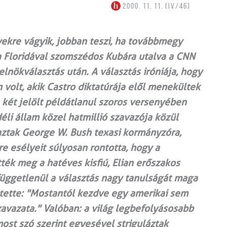
2000. 11. 11. (IV/46)
yekre vágyik, jobban teszi, ha továbbmegy
 a Floridával szomszédos Kubára utalva a CNN
lnökválasztás után. A választás iróniája, hogy
volt, akik Castro diktatúrája elől menekültek
 két jelölt példátlanul szoros versenyében
déli állam közel hatmillió szavazója közül
aztak George W. Bush texasi kormányzóra,
re esélyeit súlyosan rontotta, hogy a
ték meg a hatéves kisfiú, Elian erőszakos
üggetlenül a választás nagy tanulságát maga
ntette: "Mostantól kezdve egy amerikai sem
vazata." Valóban: a világ legbefolyásosabb
ost szó szerint egyesével striguláztak