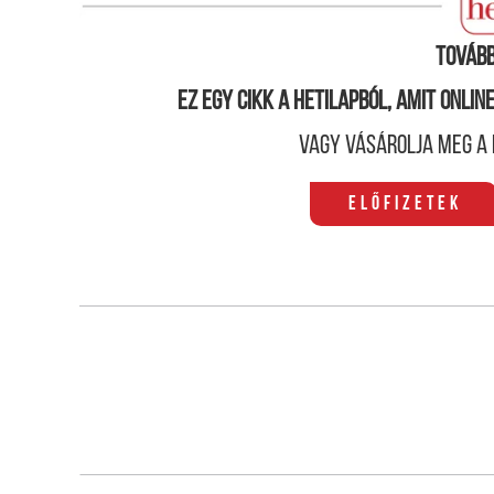
Elnökválasztás az Egyesült Államokban (Piros:de
Tovább
Ez egy cikk a hetilapból, amit onli
Vagy vásárolja meg a 
Előfizetek