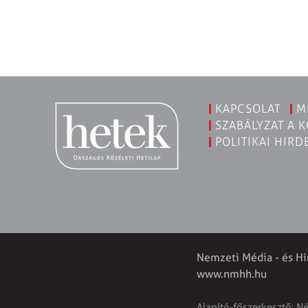
KAPCSOLAT
M
SZABÁLYZAT A 
POLITIKAI HIRD
Nemzeti Média - és Hí
www.nmhh.hu
Alapító-főszerkesztő: N