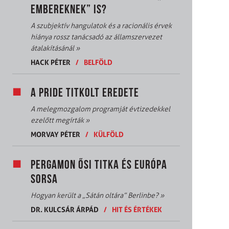
EMBEREKNEK” IS?
A szubjektív hangulatok és a racionális érvek
hiánya rossz tanácsadó az államszervezet
átalakításánál
»
HACK PÉTER
/
BELFÖLD
A PRIDE TITKOLT EREDETE
A melegmozgalom programját évtizedekkel
ezelőtt megírták
»
MORVAY PÉTER
/
KÜLFÖLD
PERGAMON ŐSI TITKA ÉS EURÓPA
SORSA
Hogyan került a „Sátán oltára” Berlinbe?
»
DR. KULCSÁR ÁRPÁD
/
HIT ÉS ÉRTÉKEK