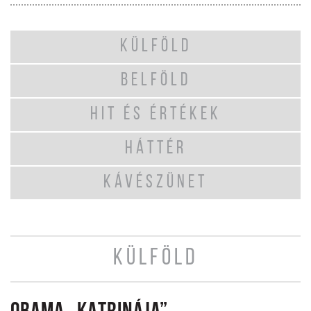
KÜLFÖLD
BELFÖLD
HIT ÉS ÉRTÉKEK
HÁTTÉR
KÁVÉSZÜNET
KÜLFÖLD