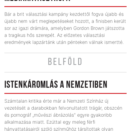
Bár a brit választási kampány kezdettől fogva újabb és
újabb nem várt meglepetéseket hozott, a finisben került
sor az igazi drámára, amelyben Gordon Brown játszotta
a tragikus hős szerepét. Az előzetes választási
eredmények lapzártánk után pénteken válnak ismertté.
BELFÖLD
ISTENKÁROMLÁS A NEMZETIBEN
Számtalan kritika érte már a Nemzeti Színház új
vezetését a darabokban felvonultatott trágár, obszcén
és pornográf „művészi ábrázolás" egyre gyakoribb
alkalmazása miatt. Ezúttal egy meleg férfi
hányattatásairól szóló színműhöz társítottak olyan