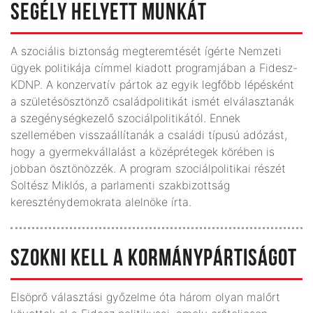
SEGÉLY HELYETT MUNKÁT
A szociális biztonság megteremtését ígérte Nemzeti
ügyek politikája címmel kiadott programjában a Fidesz-
KDNP. A konzervatív pártok az egyik legfőbb lépésként
a születésösztönző családpolitikát ismét elválasztanák
a szegénységkezelő szociálpolitikától. Ennek
szellemében visszaállítanák a családi típusú adózást,
hogy a gyermekvállalást a középrétegek körében is
jobban ösztönözzék. A program szociálpolitikai részét
Soltész Miklós, a parlamenti szakbizottság
kereszténydemokrata alelnöke írta.
SZOKNI KELL A KORMÁNYPÁRTISÁGOT
Elsöprő választási győzelme óta három olyan malőrt