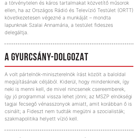
a törvénytelen és káros tartalmakat közvetítő műsorok
ellen, ha az Országos Rádió és Televízió Testület (ORTT)
következetesen végezné a munkáját – mondta
lapunknak Szalai Annamária, a testület fideszes
delegáltja.
A GYURCSÁNY-DOLGOZAT
A volt pártelnök-miniszterelnök írást közölt a baloldal
megújításának céljából. Kiderül, hogy mindenkinek, így
neki is menni kell, de mivel nincsenek csereemberek,
így jó programmal vissza lehet jönni; az MSZP elnökségi
tagjai fecsegő vénasszonyok amiatt, amit korábban ő is
csinált; a Fideszt nem tudták megütni a szocialisták;
szakmapolitika helyett vízió kell.