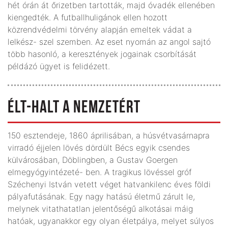
hét órán át őrizetben tartották, majd óvadék ellenében
kiengedték. A futballhuligánok ellen hozott
közrendvédelmi törvény alapján emeltek vádat a
lelkész- szel szemben. Az eset nyomán az angol sajtó
több hasonló, a keresztények jogainak csorbítását
példázó ügyet is felidézett.
ÉLT-HALT A NEMZETÉRT
150 esztendeje, 1860 áprilisában, a húsvétvasárnapra
virradó éjjelen lövés dördült Bécs egyik csendes
külvárosában, Döblingben, a Gustav Goergen
elmegyógyintézeté­- ben. A tragikus lövéssel gróf
Széchenyi István vetett véget hatvankilenc éves földi
pályafutásának. Egy nagy hatású életmű zárult le,
melynek vitathatatlan jelentőségű alkotásai máig
hatóak, ugyanakkor egy olyan életpálya, melyet súlyos