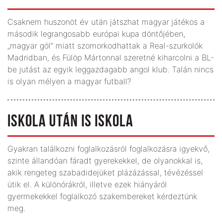
Csaknem huszonöt év után játszhat magyar játékos a
második legrangosabb európai kupa döntőjében,
„magyar gól” miatt szomorkodhattak a Real-szurkolók
Madridban, és Fülöp Mártonnal szeretné kiharcolni a BL-
be jutást az egyik leggazdagabb angol klub. Talán nincs
is olyan mélyen a magyar futball?
ISKOLA UTÁN IS ISKOLA
Gyakran találkozni foglalkozásról foglalkozásra igyekvő,
szinte állandóan fáradt gyerekekkel, de olyanokkal is,
akik rengeteg szabadidejüket plázázással, tévézéssel
ütik el. A különórákról, illetve ezek hiányáról
gyermekekkel foglalkozó szakembereket kérdeztünk
meg.