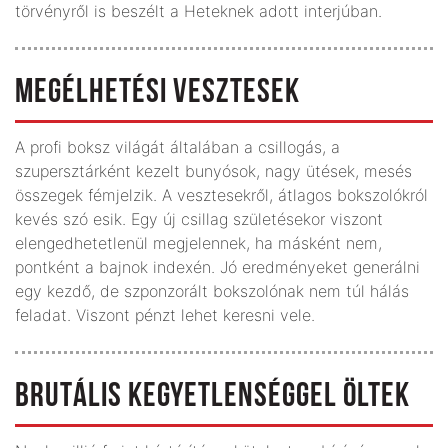
törvényről is beszélt a Heteknek adott interjúban.
MEGÉLHETÉSI VESZTESEK
A profi boksz világát általában a csillogás, a
szupersztárként kezelt bunyósok, nagy ütések, mesés
összegek fémjelzik. A vesztesekről, átlagos bokszolókról
kevés szó esik. Egy új csillag születésekor viszont
elengedhetetlenül megjelennek, ha másként nem,
pontként a bajnok indexén. Jó eredményeket generálni
egy kezdő, de szponzorált bokszolónak nem túl hálás
feladat. Viszont pénzt lehet keresni vele.
BRUTÁLIS KEGYETLENSÉGGEL ÖLTEK