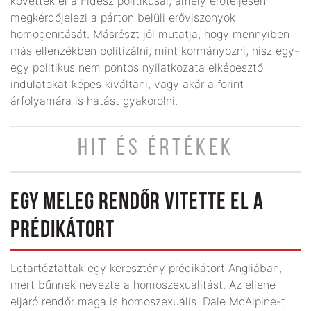
követtek el a Fidesz politikusai, amely erőteljesen
megkérdőjelezi a párton belüli erőviszonyok
homogenitását. Másrészt jól mutatja, hogy mennyiben
más ellenzékben politizálni, mint kormányozni, hisz egy-
egy politikus nem pontos nyilatkozata elképesztő
indulatokat képes kiváltani, vagy akár a forint
árfolyamára is hatást gyakorolni.
HIT ÉS ÉRTÉKEK
EGY MELEG RENDŐR VITETTE EL A
PRÉDIKÁTORT
Letartóztattak egy keresztény prédikátort Angliában,
mert bűnnek nevezte a homoszexualitást. Az ellene
eljáró rendőr maga is homoszexuális. Dale McAlpine-t