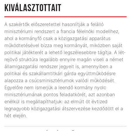
KIVÁLASZTOTTAIT
A szakértők előszeretettel hasonlítják a felálló
minisztériumi rendszert a francia félelnöki modellhez,
ahol a kormányfő csak a közigazgatási apparátus
működtetésével bízza meg kormányát, miközben saját
politikai játékterét a lehető legszélesebbre tágítja. A lét­
rejövő struktúra legalább ennyire magán viseli a német
államigazgatási rendszer jegyeit is, amennyiben a
politikai és szakállamtitkári gárda együttműködésre
alapozza a csúcsminisztériumok valódi működését.
Egyelőre nem ismerjük a leendő kormány nyolc
minisztériumának pontos feladatkörét, azt azonban
enélkül is megállapíthatjuk: az elmúlt öt évtized
legnagyobb közigazgatási átszervezése kezdődött el a
hét elején.