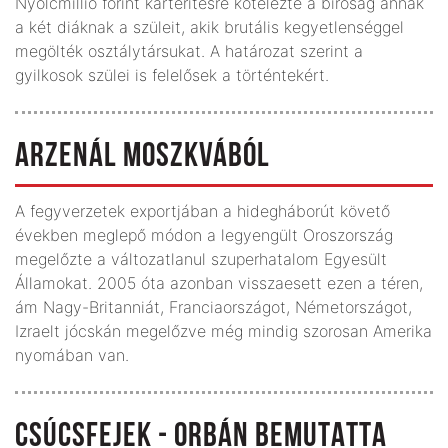
Nyolcmillió forint kártérítésre kötelezte a bíróság annak
a két diáknak a szüleit, akik brutális kegyetlenséggel
megölték osztálytársukat. A határozat szerint a
gyilkosok szülei is felelősek a történtekért.
ARZENÁL MOSZKVÁBÓL
A fegyverzetek exportjában a hidegháborút követő
években meglepő módon a legyengült Oroszország
megelőzte a változatlanul szuperhatalom Egyesült
Államokat. 2005 óta azonban visszaesett ezen a téren,
ám Nagy-Britanniát, Franciaországot, Németországot,
Izraelt jócskán megelőzve még mindig szorosan Amerika
nyomában van.
CSÚCSFEJEK - ORBÁN BEMUTATTA