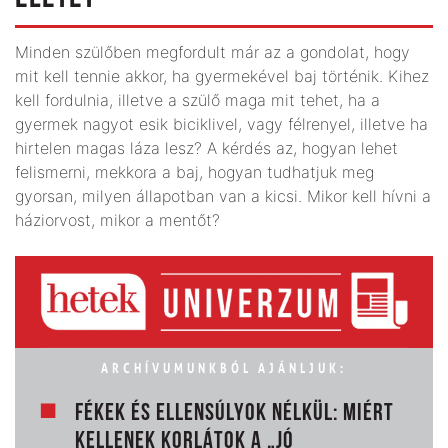
Minden szülőben megfordult már az a gondolat, hogy
mit kell tennie akkor, ha gyermekével baj történik. Kihez
kell fordulnia, illetve a szülő maga mit tehet, ha a
gyermek nagyot esik biciklivel, vagy félrenyel, illetve ha
hirtelen magas láza lesz? A kérdés az, hogyan lehet
felismerni, mekkora a baj, hogyan tudhatjuk meg
gyorsan, milyen állapotban van a kicsi. Mikor kell hívni a
háziorvost, mikor a mentőt?
ARCHÍVUMUNKBÓL AJÁNLJUK:
FÉKEK ÉS ELLENSÚLYOK NÉLKÜL: MIÉRT
KELLENEK KORLÁTOK A „JÓ