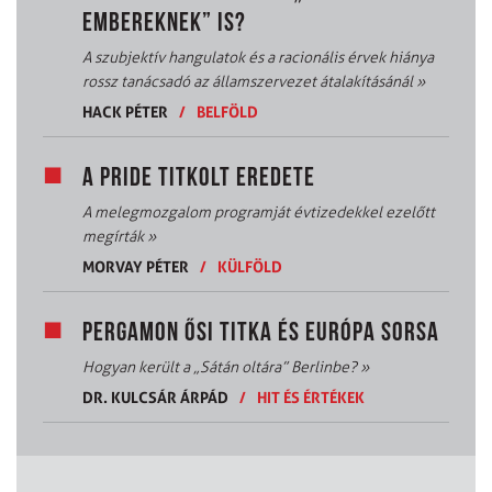
EMBEREKNEK” IS?
A szubjektív hangulatok és a racionális érvek hiánya
rossz tanácsadó az államszervezet átalakításánál
»
HACK PÉTER
/
BELFÖLD
A PRIDE TITKOLT EREDETE
A melegmozgalom programját évtizedekkel ezelőtt
megírták
»
MORVAY PÉTER
/
KÜLFÖLD
PERGAMON ŐSI TITKA ÉS EURÓPA SORSA
Hogyan került a „Sátán oltára” Berlinbe?
»
DR. KULCSÁR ÁRPÁD
/
HIT ÉS ÉRTÉKEK