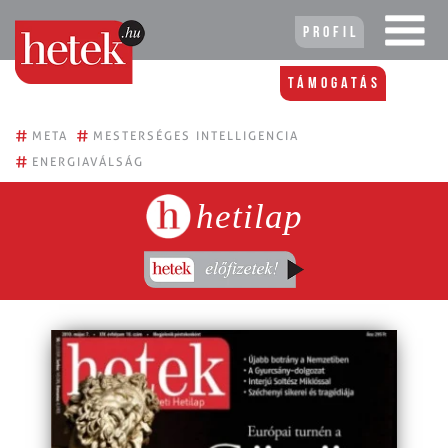
Profil
Támogatás
#
#
META
MESTERSÉGES INTELLIGENCIA
#
ENERGIAVÁLSÁG
hetilap