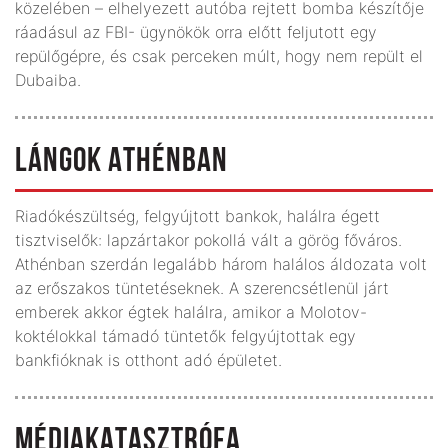
közelében – elhelyezett autóba rejtett bomba készítője
ráadásul az FBI- ügynökök orra előtt feljutott egy
repülőgépre, és csak perceken múlt, hogy nem repült el
Dubaiba.
LÁNGOK ATHÉNBAN
Riadókészültség, felgyújtott bankok, halálra égett
tisztviselők: lapzártakor pokollá vált a görög főváros.
Athénban szerdán legalább három halálos áldozata volt
az erőszakos tüntetéseknek. A szerencsétlenül járt
emberek akkor égtek halálra, amikor a Molotov-
koktélokkal támadó tüntetők felgyújtottak egy
bankfióknak is otthont adó épületet.
MÉDIAKATASZTRÓFA