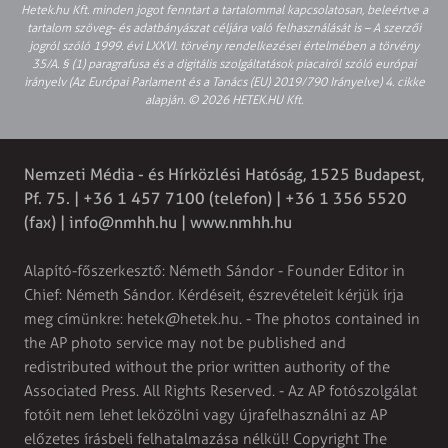
Hetek.hu Kft. minden jogot fenntart a tartalommal kapcsolatosan, beleértve a
tartalom szöveg- és adatbányászat céljára való felhasználását is – A szerzői
jogról szóló 1999. évi LXXVI. törvény rendelkezései értelmében a törvény
35/A. § (1) paragrafusa és a digitális szolgáltatások piacairól szóló európai
irányelv (Az Európai Parlament és a Tanács (EU) 2019/790 Irányelve) 4. cikke
alapján. © 2026 HETEK.HU Kft.
Nemzeti Média - és Hírközlési Hatóság, 1525 Budapest,
Pf. 75. | +36 1 457 7100 (telefon) | +36 1 356 5520
(fax) |
info@nmhh.hu
| www.nmhh.hu
Alapító-főszerkesztő: Németh Sándor - Founder Editor in
Chief: Németh Sándor. Kérdéseit, észrevételeit kérjük írja
meg címünkre:
hetek@hetek.hu
. - The photos contained in
the AP photo service may not be published and
redistributed without the prior written authority of the
Associated Press. All Rights Reserved. - Az AP fotószolgálat
fotóit nem lehet leközölni vagy újrafelhasználni az AP
előzetes írásbeli felhatalmazása nélkül! Copyright The