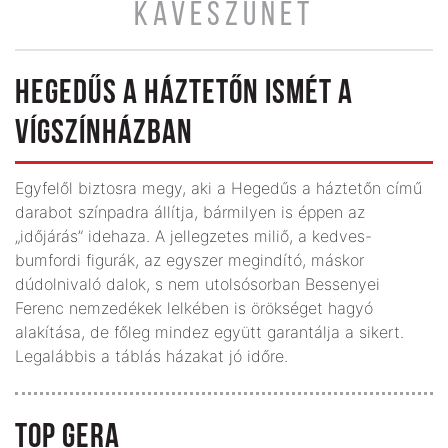
KÁVÉSZÜNET
HEGEDŰS A HÁZTETŐN ISMÉT A
VÍGSZÍNHÁZBAN
Egyfelől biztosra megy, aki a Hegedűs a háztetőn című
darabot színpadra állítja, bármilyen is éppen az
„időjárás” idehaza. A jellegzetes miliő, a kedves-
bumfordi figurák, az egyszer megindító, máskor
dúdolnivaló dalok, s nem utolsósorban Bessenyei
Ferenc nemzedékek lelkében is örökséget hagyó
alakítása, de főleg mindez együtt garantálja a sikert.
Legalábbis a táblás házakat jó időre.
TOP GERA