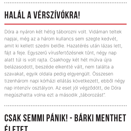
HALÁL A VÉRSZÍVÓKRA!
Dóra a nyáron két hétig táborozni volt. Vidáman teltek
napjai, még az a három kullancs sem szegte kedvét,
amit ki kellett szedni belőle. Hazatérés után lázas lett,
fájt a feje. Egyszerű vírusfertőzésnek tűnt, négy nap
alatt túl is volt rajta. Csakhogy két hét múlva újra
belázasodott, beszéde elkentté vált, nem találta a
szavakat, egyik oldala pedig elgyengült. Összesen
tizenhárom napi kórházi ellátás következett, ebből négy
nap intenzív osztályon. Az eset jól végződött, de Dóra
megúszhatta volna ezt a második „táborozást”.
CSAK SEMMI PÁNIK! - BÁRKI MENTHET
ÉLETET