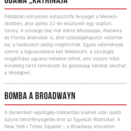
OBAMA „KATRINÁJA”
Példátlan környezeti katasztrófa fenyeget a Mexikói-
öbölben, ahol április 22-én elsüllyedt egy olajfúró
torony. A szivárgó olaj már elérte Mississippi, Alabama
és Florida államokat is, ahol szükségállapotot vezettek
be, a halászatot pedig megtiltották. Egyes vélemények
szerint a legrosszabbra kell felkészülni, a szivárgás
megállítása ugyanis hetekbe telhet, ami viszont több
évtizedig tartó természeti és gazdasági károkat okozhat
a térségben.
BOMBA A BROADWAYN
A decemberi repülőgép-robbantási kísérlet után újabb
súlyos terrorfenyegetés érte az Egyesült Államokat. A
New York-i Times Squaren – a Broadway közvetlen