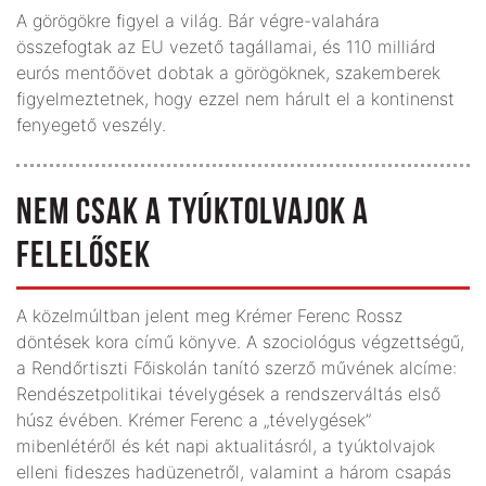
A görögökre figyel a világ. Bár végre-valahára
összefogtak az EU vezető tagállamai, és 110 milliárd
eurós mentőövet dobtak a görögöknek, szakemberek
figyelmeztetnek, hogy ezzel nem hárult el a kontinenst
fenyegető veszély.
NEM CSAK A TYÚKTOLVAJOK A
FELELŐSEK
A közelmúltban jelent meg Krémer Ferenc Rossz
döntések kora című könyve. A szociológus végzettségű,
a Rendőrtiszti Főiskolán tanító szerző művének alcíme:
Rendészetpolitikai tévelygések a rendszerváltás első
húsz évében. Krémer Ferenc a „tévelygések”
mibenlétéről és két napi aktualitásról, a tyúktolvajok
elleni fideszes hadüzenetről, valamint a három csapás