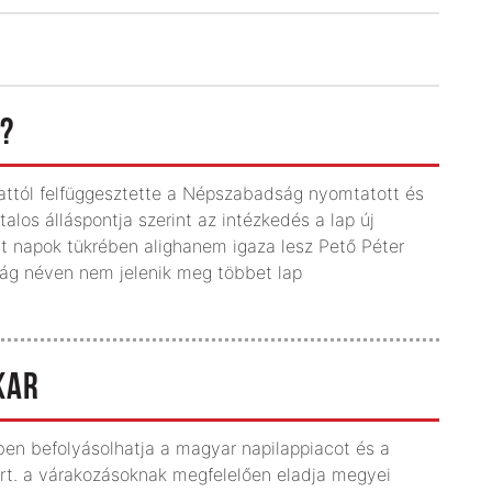
?
attól felfüggesztette a Népszabadság nyomtatott és
alos álláspontja szerint az intézkedés a lap új
elt napok tükrében alighanem igaza lesz Pető Péter
ság néven nem jelenik meg többet lap
KAR
n befolyásolhatja a magyar napilappiacot és a
Zrt. a várakozásoknak megfelelően eladja megyei