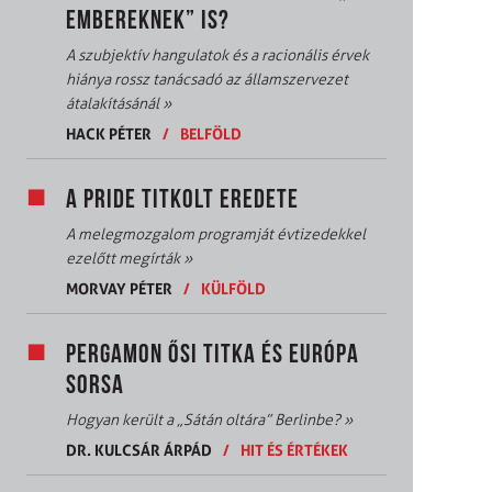
EMBEREKNEK” IS?
A szubjektív hangulatok és a racionális érvek
hiánya rossz tanácsadó az államszervezet
átalakításánál
»
HACK PÉTER
/
BELFÖLD
A PRIDE TITKOLT EREDETE
A melegmozgalom programját évtizedekkel
ezelőtt megírták
»
MORVAY PÉTER
/
KÜLFÖLD
PERGAMON ŐSI TITKA ÉS EURÓPA
SORSA
Hogyan került a „Sátán oltára” Berlinbe?
»
DR. KULCSÁR ÁRPÁD
/
HIT ÉS ÉRTÉKEK