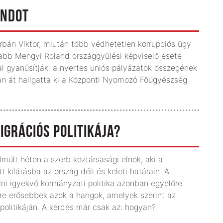
ANDOT
bán Viktor, miután több védhetetlen korrupciós ügy
osabb Mengyi Roland országgyűlési képviselő esete
zzal gyanúsítják: a nyertes uniós pályázatok összegének
án át hallgatta ki a Központi Nyomozó Főügyészség
IGRÁCIÓS POLITIKÁJA?
últ héten a szerb köztársasági elnök, aki a
t kilátásba az ország déli és keleti határain. A
olni igyekvő kormányzati politika azonban egyelőre
re erősebbek azok a hangok, amelyek szerint az
politikáján. A kérdés már csak az: hogyan?