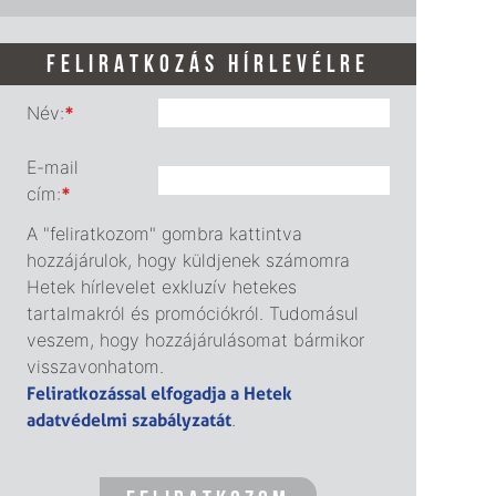
FELIRATKOZÁS HÍRLEVÉLRE
Név:
*
E-mail
cím:
*
A "feliratkozom" gombra kattintva
hozzájárulok, hogy küldjenek számomra
Hetek hírlevelet exkluzív hetekes
tartalmakról és promóciókról. Tudomásul
veszem, hogy hozzájárulásomat bármikor
visszavonhatom.
Feliratkozással elfogadja a Hetek
adatvédelmi szabályzatát
.