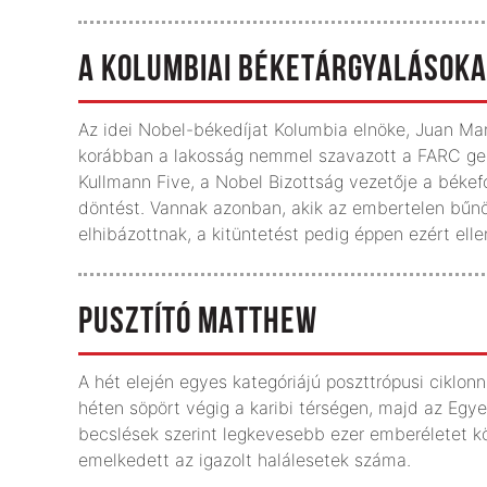
A KOLUMBIAI BÉKETÁRGYALÁSOKAT
Az idei Nobel-békedíjat Kolumbia elnöke, Juan Man
korábban a lakosság nemmel szavazott a FARC geri
Kullmann Five, a Nobel Bizottság vezetője a béke
döntést. Vannak azonban, akik az embertelen bűnök
elhibázottnak, a kitüntetést pedig éppen ezért ell
PUSZTÍTÓ MATTHEW
A hét elején egyes kategóriájú poszttrópusi ciklon
héten söpört végig a karibi térségen, majd az Egye
becslések szerint legkevesebb ezer emberéletet k
emelkedett az igazolt halálesetek száma.