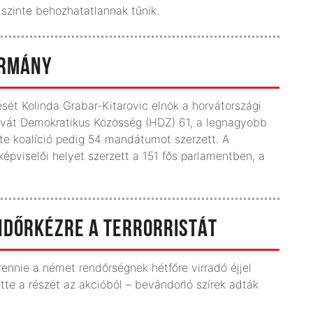
 szinte behozhatatlannak tűnik.
ORMÁNY
ését Kolinda Grabar-Kitarovic elnök a horvátországi
orvát Demokratikus Közösség (HDZ) 61, a legnagyobb
tte koalíció pedig 54 mandátumot szerzett. A
képviselői helyet szerzett a 151 fős parlamentben, a
NDŐRKÉZRE A TERRORRISTÁT
ennie a német rendőrségnek hétfőre virradó éjjel
tte a részét az akcióból – bevándorló szírek adták