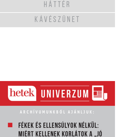
HÁTTÉR
KÁVÉSZÜNET
ARCHÍVUMUNKBÓL AJÁNLJUK:
FÉKEK ÉS ELLENSÚLYOK NÉLKÜL:
MIÉRT KELLENEK KORLÁTOK A „JÓ