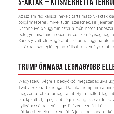
S-AKTÁK – KI ISMERHETI A TER
Az iszlám radikálisok neveit tartalmazó S-akták kia
polgármesterek, mivel tudni szeretnék, kik jelenten
Cazeneuve belügyminiszter a múlt héten többször i
belügyminisztérium operatív és személyiségi jogi
Sarkozy volt elnök ígéretet tett arra, hogy hatalo
aktákban szereplő legradikálisabb személyek intern
TRUMP ÖNMAGA LEGNAGYOBB ELL
„Nagyszerű, végre a béklyóktól megszabadulva úgy
Twitter-üzenettel reagált Donald Trump arra a hírr
megvonta tőle a támogatását. Ryan mellett legaláb
elnökjelölttel, igaz, többségük eddig is csak fél s
nyilvánosságra került egy 11 évvel ezelőtt készült
nők körében elért sikereiről. A jelölt bocsánatot k