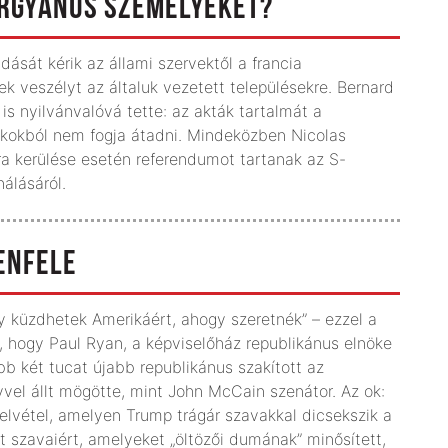
RORGYANÚS SZEMÉLYEKET?
dását kérik az állami szervektől a francia
ek veszélyt az általuk vezetett településekre. Bernard
s nyilvánvalóvá tette: az akták tartalmát a
 okokból nem fogja átadni. Mindeközben Nicolas
mra kerülése esetén referendumot tartanak az S-
álásáról.
ENFELE
 küzdhetek Amerikáért, ahogy szeretnék” – ezzel a
e, hogy Paul Ryan, a képviselőház republikánus elnöke
b két tucat újabb republikánus szakított az
zívvel állt mögötte, mint John McCain szenátor. Az ok:
 felvétel, amelyen Trump trágár szavakkal dicsekszik a
ért szavaiért, amelyeket „öltözői dumának” minősített,