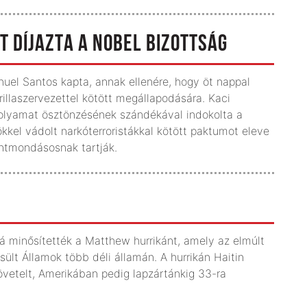
 DÍJAZTA A NOBEL BIZOTTSÁG
uel Santos kapta, annak ellenére, hogy öt nappal
llaszervezettel kötött megállapodására. Kaci
folyamat ösztönzésének szándékával indokolta a
kel vádolt narkóterroristákkal kötött paktumot eleve
entmondásosnak tartják.
ná minősítették a Matthew hurrikánt, amely az elmúlt
sült Államok több déli államán. A hurrikán Haitin
övetelt, Amerikában pedig lapzártánkig 33-ra