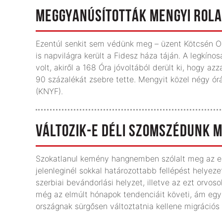
MEGGYANÚSÍTOTTÁK MENGYI ROL
Ezentúl senkit sem védünk meg – üzent Kötcsén Or
is napvilágra került a Fidesz háza táján. A legkín
volt, akiről a 168 Óra jóvoltából derült ki, hogy a
90 százalékát zsebre tette. Mengyit közel négy ór
(KNYF).
VÁLTOZIK-E DÉLI SZOMSZÉDUNK M
Szokatlanul kemény hangnemben szólalt meg az elm
jelenleginél sokkal határozottabb fellépést helyezet
szerbiai bevándorlási helyzet, illetve az ezt orvos
még az elmúlt hónapok tendenciáit követi, ám egy
országnak sürgősen változtatnia kellene migrációs 