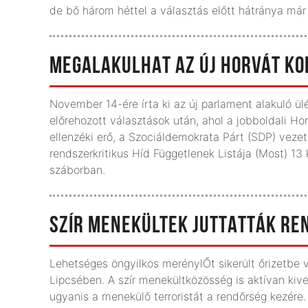
de bő három héttel a választás előtt hátránya már
MEGALAKULHAT AZ ÚJ HORVÁT K
November 14-ére írta ki az új parlament alakuló ül
előrehozott választások után, ahol a jobboldali H
ellenzéki erő, a Szociáldemokrata Párt (SDP) veze
rendszerkritikus Híd Függetlenek Listája (Most) 13 
száborban.
SZÍR MENEKÜLTEK JUTTATTÁK RE
Lehetséges öngyilkos merénylŐt sikerült őrizetbe v
Lipcsében. A szír menekültközösség is aktívan kive
ugyanis a menekülő terroristát a rendőrség kezére.