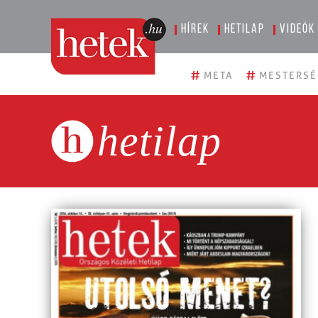
Hírek
Hetilap
Videók
#
#
META
MESTERSÉ
hetilap