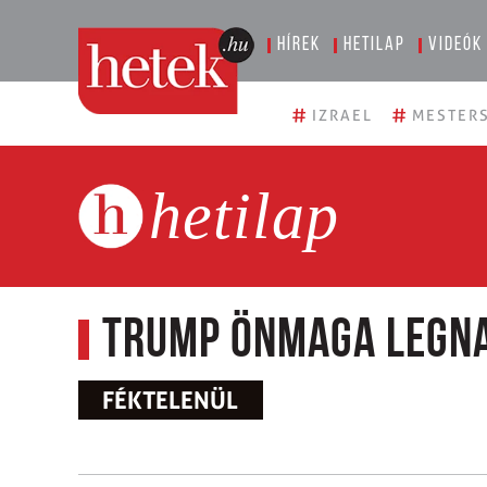
Hírek
Hetilap
Videók
#
#
IZRAEL
MESTERS
hetilap
Trump önmaga legna
FÉKTELENÜL