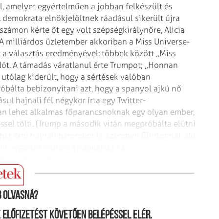
el, amelyet egyértelműen a jobban felkészült és
demokrata elnökjelöltnek ráadásul sikerült újra
 számon kérte őt egy volt szépségkirálynőre, Alicia
A milliárdos üzletember akkoriban a Miss Universe-
t a választás eredményével: többek között „Miss
ót. A támadás váratlanul érte Trumpot; „Honnan
 utólag kiderült, hogy a sértések valóban
óbálta bebizonyítani azt, hogy a spanyol ajkú nő
l hajnali fél négykor írta egy Twitter-
yan lehet alkalmas főparancsnoknak egy olyan ember,
éssel tölti. (Trump a második vitán megpróbálta elütni
ehet érni hajnali háromkor is, szemben Clintonnal, aki
ni végzetes ostrom éjszakáját.) Az
értékes napokba és százalékpontokba került
 olvasná?
ne előfizetést követően belépéssel elér.