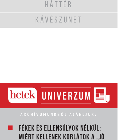
HÁTTÉR
KÁVÉSZÜNET
ARCHÍVUMUNKBÓL AJÁNLJUK:
FÉKEK ÉS ELLENSÚLYOK NÉLKÜL:
MIÉRT KELLENEK KORLÁTOK A „JÓ