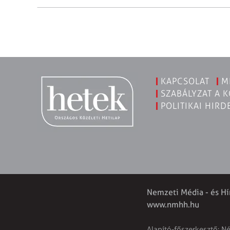
KAPCSOLAT
M
SZABÁLYZAT A 
POLITIKAI HIRD
Nemzeti Média - és Hí
www.nmhh.hu
Alapító-főszerkesztő: N