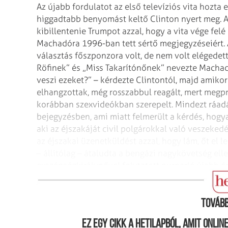
Az újabb fordulatot az első televíziós vita hozta 
higgadtabb benyomást keltő Clinton nyert meg. A 
kibillentenie Trumpot azzal, hogy a vita vége felé
Machadóra 1996-ban tett sértő megjegyzéseiért. 
választás főszponzora volt, de nem volt elégedet
Röfinek” és „Miss Takarítónőnek” nevezte Machad
veszi ezeket?” – kérdezte Clintontól, majd amikor
elhangzottak, még rosszabbul reagált, mert megpr
korábban szexvideókban szerepelt. Mindezt ráadásu
bejegyzésben, ami miatt felmerült a kérdés, hog
aki az éjszakáját civil polgárokkal való veszeked
az éjszakai üzenetküldést azzal, hogy lám, őt el l
– állítólag – átaludta a bengázi nagykövetség elle
exszépségkirálynővel folytatott purparlé újabb 
Trumpnak.
Tovább
Ez egy cikk a hetilapból, amit onli