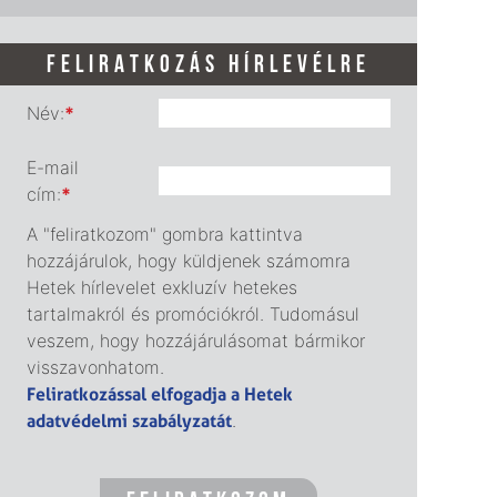
FELIRATKOZÁS HÍRLEVÉLRE
Név:
*
E-mail
cím:
*
A "feliratkozom" gombra kattintva
hozzájárulok, hogy küldjenek számomra
Hetek hírlevelet exkluzív hetekes
tartalmakról és promóciókról. Tudomásul
veszem, hogy hozzájárulásomat bármikor
visszavonhatom.
Feliratkozással elfogadja a Hetek
adatvédelmi szabályzatát
.