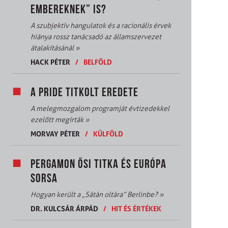
EMBEREKNEK” IS?
A szubjektív hangulatok és a racionális érvek
hiánya rossz tanácsadó az államszervezet
átalakításánál
»
HACK PÉTER
/
BELFÖLD
A PRIDE TITKOLT EREDETE
A melegmozgalom programját évtizedekkel
ezelőtt megírták
»
MORVAY PÉTER
/
KÜLFÖLD
PERGAMON ŐSI TITKA ÉS EURÓPA
SORSA
Hogyan került a „Sátán oltára” Berlinbe?
»
DR. KULCSÁR ÁRPÁD
/
HIT ÉS ÉRTÉKEK