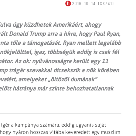
2016. 10. 14. (XX/41)
ulva úgy küzdhetek Amerikáért, ahogy
ált Donald Trump arra a hírre, hogy Paul Ryan,
ta tőle a támogatását. Ryan mellett legalább
nökjelölttel, igaz, többségük eddig is csak fél
átor. Az ok: nyilvánosságra került egy 11
ump trágár szavakkal dicsekszik a nők körében
szavaiért, amelyeket „öltözői dumának”
 előtt hátránya már szinte behozhatatlannak
 ígér a kampánya számára, eddig ugyanis saját
 hogy nyáron hosszas vitába keveredett egy muszlim