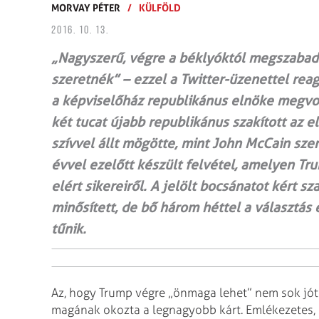
MORVAY PÉTER
/
KÜLFÖLD
2016. 10. 13.
„Nagyszerű, végre a béklyóktól megszabad
szeretnék” – ezzel a Twitter-üzenettel reag
a képviselőház republikánus elnöke megvon
két tucat újabb republikánus szakított az el
szívvel állt mögötte, mint John McCain szen
évvel ezelőtt készült felvétel, amelyen Tr
elért sikereiről. A jelölt bocsánatot kért 
minősített, de bő három héttel a választás
tűnik.
Az, hogy Trump végre „önmaga lehet” nem sok jót
magának okozta a legnagyobb kárt. Emlékezetes,