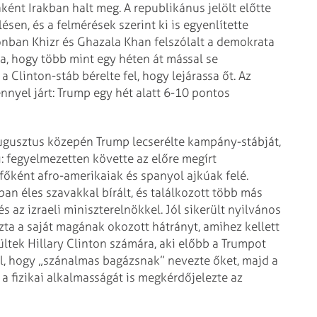
ként Irakban halt meg. A republikánus jelölt előtte
ésen, és a felmérések szerint ki is egyenlítette
onban Khizr és Ghazala Khan felszólalt a demokrata
ta, hogy több mint egy héten át mással se
a Clinton-stáb bérelte fel, hogy lejárassa őt. Az
énnyel járt: Trump egy hét alatt 6-10 pontos
 augusztus közepén Trump lecserélte kampány-stábját,
i: fegyelmezetten követte az előre megírt
főként afro-amerikaiak és spanyol ajkúak felé.
an éles szavakkal bírált, és találkozott több más
s az izraeli miniszterelnökkel. Jól sikerült nyilvános
zta a saját magának okozott hátrányt, amihez kellett
rültek Hillary Clinton számára, aki előbb a Trumpot
al, hogy „szánalmas bagázsnak” nevezte őket, majd a
a fizikai alkalmasságát is megkérdőjelezte az