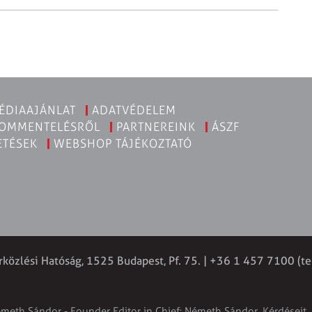
ÉDIAAJÁNLAT
ADATVÉDELEM
KOMMENTELÉSRŐL
PARTNEREINK
ÁSZF
ETÉSEK
WEBSHOP TÁJÉKOZTATÓ
rközlési Hatóság, 1525 Budapest, Pf. 75. | +36 1 457 7100 (te
émeth Sándor - Founder Editor in Chief: Németh Sándor. Kérdéseit, 