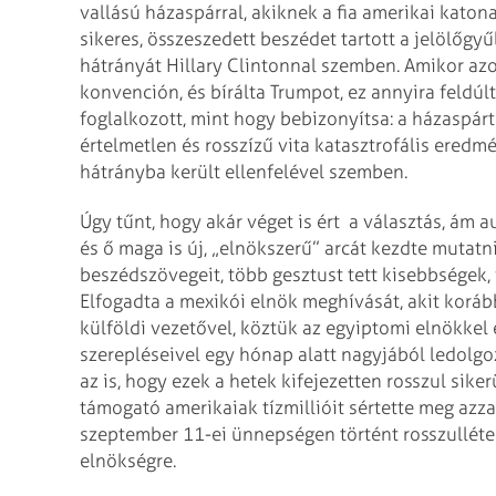
vallású házaspárral, akiknek a fia amerikai katona
sikeres, összeszedett beszédet tartott a jelölőgyűl
hátrányát Hillary Clintonnal szemben. Amikor az
konvención, és bírálta Trumpot, ez annyira feldúl
foglalkozott, mint hogy bebizonyítsa: a házaspárt 
értelmetlen és rosszízű vita katasztrofális eredm
hátrányba került ellenfelével szemben.
Úgy tűnt, hogy akár véget is ért a választás, ám
és ő maga is új, „elnökszerű” arcát kezdte mutatn
beszédszövegeit, több gesztust tett kisebbségek, 
Elfogadta a mexikói elnök meghívását, akit korább
külföldi vezetővel, köztük az egyiptomi elnökkel é
szerepléseivel egy hónap alatt nagyjából ledolgo
az is, hogy ezek a hetek kifejezetten rosszul sike
támogató amerikaiak tízmillióit sértette meg azz
szeptember 11-ei ünnepségen történt rosszulléte 
elnökségre.