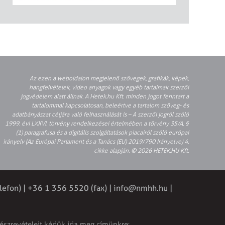
Az ezen a weboldalon megjelenő szövegek, grafikák, képek,
hangfelvételek, video anyagok vagy egyéb tartalmak szerzői
jogvédelem alatt állnak. A Hetek.hu Kft. minden jogot fenntart a
tartalommal kapcsolatosan, beleértve a tartalom szöveg- és
adatbányászat céljára való felhasználását is – A szerzői jogról szóló
1999. évi LXXVI. törvény rendelkezései értelmében a törvény 35/A. §
(1) paragrafusa és a digitális szolgáltatások piacairól szóló európai
irányelv (Az Európai Parlament és a Tanács (EU) 2019/790 Irányelve) 4.
cikke alapján. © 2026 HETEK.HU Kft.
lefon) | +36 1 356 5520 (fax) |
info@nmhh.hu
|
észrevételeit kérjük írja meg címünkre: