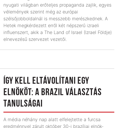
nyugati világban erőteljes propaganda zajlik, egyes
vélemények szerint még az európai
szélsőjobboldalnál is messzebb merészkednek. A
Hetek megkérdezett erről két népszerű izraeli
influenszert, akik a The Land of Israel (Izrael Földje)
elnevezésű szervezet vezetői.
ÍGY KELL ELTÁVOLÍTANI EGY
ELNÖKÖT: A BRAZIL VÁLASZTÁS
TANULSÁGAI
A média néhány nap alatt elfelejtette a furcsa
eredménnyel zárult október 30-i brazíliai elnök­