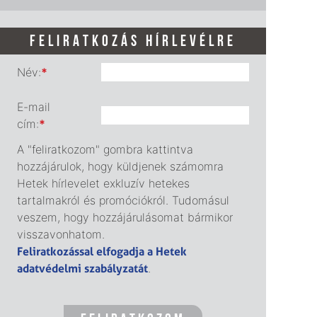
FELIRATKOZÁS HÍRLEVÉLRE
Név:
*
E-mail
cím:
*
A "feliratkozom" gombra kattintva
hozzájárulok, hogy küldjenek számomra
Hetek hírlevelet exkluzív hetekes
tartalmakról és promóciókról. Tudomásul
veszem, hogy hozzájárulásomat bármikor
visszavonhatom.
Feliratkozással elfogadja a Hetek
adatvédelmi szabályzatát
.