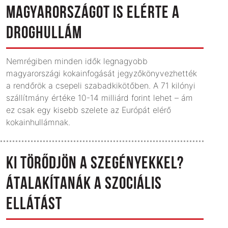
MAGYARORSZÁGOT IS ELÉRTE A
DROGHULLÁM
Nemrégiben minden idők legnagyobb
magyarországi kokainfogását jegyzőkönyvezhették
a rendőrök a csepeli szabadkikötőben. A 71 kilónyi
szállítmány értéke 10-14 milliárd forint lehet – ám
ez csak egy kisebb szelete az Európát elérő
kokainhullámnak.
KI TÖRŐDJÖN A SZEGÉNYEKKEL?
ÁTALAKÍTANÁK A SZOCIÁLIS
ELLÁTÁST