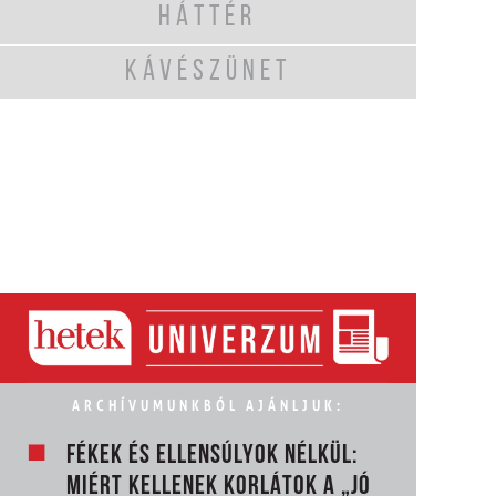
HÁTTÉR
KÁVÉSZÜNET
ARCHÍVUMUNKBÓL AJÁNLJUK:
FÉKEK ÉS ELLENSÚLYOK NÉLKÜL:
MIÉRT KELLENEK KORLÁTOK A „JÓ