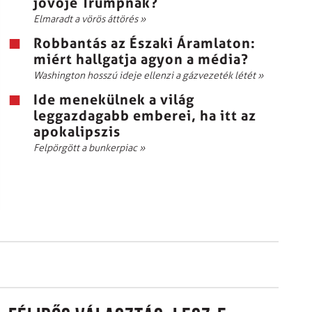
jövője Trumpnak?
Elmaradt a vörös áttörés
»
Robbantás az Északi Áramlaton:
miért hallgatja agyon a média?
Washington hosszú ideje ellenzi a gázvezeték létét
»
Ide menekülnek a világ
leggazdagabb emberei, ha itt az
apokalipszis
Felpörgött a bunkerpiac
»