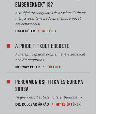
EMBEREKNEK” IS?
A szubjektív hangulatok és a racionális érvek
hiánya rossz tanácsadó az államszervezet
átalakításánál
»
HACK PÉTER
/
BELFÖLD
A PRIDE TITKOLT EREDETE
A melegmozgalom programját évtizedekkel
ezelőtt megírták
»
MORVAY PÉTER
/
KÜLFÖLD
PERGAMON ŐSI TITKA ÉS EURÓPA
SORSA
Hogyan került a „Sátán oltára” Berlinbe?
»
DR. KULCSÁR ÁRPÁD
/
HIT ÉS ÉRTÉKEK