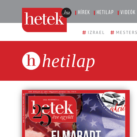
Hírek
Hetilap
Videók
#
#
IZRAEL
MESTERS
hetilap