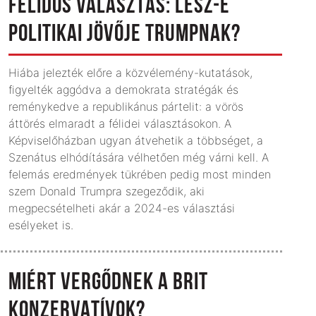
FÉLIDŐS VÁLASZTÁS: LESZ-E
POLITIKAI JÖVŐJE TRUMPNAK?
Hiába jelezték előre a közvélemény-kutatások,
figyelték aggódva a demokrata stratégák és
reménykedve a republikánus pártelit: a vörös
áttörés elmaradt a félidei választásokon. A
Képviselőházban ugyan átvehetik a többséget, a
Szenátus elhódítására vélhetően még várni kell. A
felemás eredmények tükrében pedig most minden
szem Donald Trumpra szegeződik, aki
megpecsételheti akár a 2024-es választási
esélyeket is.
MIÉRT VERGŐDNEK A BRIT
KONZERVATÍVOK?