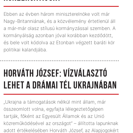
Ebben az évben három miniszterelnöke volt már
Nagy-Britanniának, és a közvélemény értetlenül áll
a már-már olasz stílusú kormányzással szemben. A
kormányálság azonban jóval korábban kezdődött,
és bele volt kódolva az Etonban végzett baráti kör
politikai kalandjába.
HORVÁTH JÓZSEF: VÍZVÁLASZTÓ
LEHET A DRÁMAI TÉL UKRAJNÁBAN
„Ukrajna a támogatások nélkül mint állam, már
összeomlott volna, egyfajta lélegeztetőgépen
tartják, főként az Egyesült Államok és az Unió
közreműködésével az országot” – állította lapunknak
adott értékelésében Horváth József, az Alapjogokért