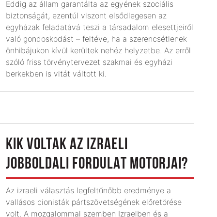
Eddig az állam garantálta az egyének szociális
biztonságát, ezentúl viszont elsődlegesen az
egyházak feladatává teszi a társadalom elesettjeiről
való gondoskodást – feltéve, ha a szeren­csétlenek
önhibájukon kívül kerültek nehéz helyzetbe. Az erről
szóló friss törvénytervezet szakmai és egyházi
berkekben is vitát váltott ki.
KIK VOLTAK AZ IZRAELI
JOBBOLDALI FORDULAT MOTORJAI?
Az izraeli választás legfeltűnőbb eredménye a
vallásos cionisták pártszövetségének előretörése
volt. A mozgalommal szemben Izraelben és a