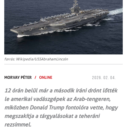
forrás: Wikipedia/USSAbrahamLincoln
MORVAY PÉTER
/
ONLINE
2026. 02. 04.
12 órán belül már a második iráni drónt lőtték
le amerikai vadászgépek az Arab-tengeren,
miközben Donald Trump fontolóra vette, hogy
megszakítja a tárgyalásokat a teheráni
rezsimmel.