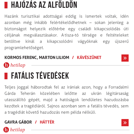
Hajózás az Alföldön
Hazánk turisztikai adottságai eddig is ismertek voltak, idén
azonban még inkább felértékelődhetnek – sokan jelenleg a
biztonságot helyezik előtérbe egy családi kikapcsolódás úti
céljának megválasztásakor. A tisza-tó térsége e feltételeket
betöltve kínál a kikapcsolódni vágyóknak egy újszerű
programlehetőséget.
KORMOS FERENC,
MARTON LILIOM
/
KÁVÉSZÜNET
hetilap
Fatális tévedések
Teljes joggal háborodtak fel az irániak azon, hogy a Forradalmi
Gárda Teherán közelében lelőtte az ukrán légitársaság
utasszállító gépét, majd a hatóságok lendületes hazudozásba
kezdtek a tragédiáról. Sajnos azonban sem a fatális tévedés, sem
a tragédiát követő hazudozás nem példa nélküli.
GAVRA GÁBOR
/
HÁTTÉR
hetilap