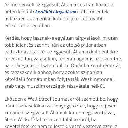
Az incidensek az Egyesült Államok és Irán között a
héten később
előtt történtek,
kezdődő tárgyalások
miközben az amerikai katonai jelenlét tovább
erősödött a régióban.
Kérdés, hogy lesznek-e egyáltan tárgyalások, miután
több jelentés szerint Irán az utolsó pillanatban
változtatásokat kér az Egyesült Államokkal péntekre
tervezett tárgyalásokon, Teherán ugyanis azt szeretné,
ha a tárgyalások Isztambulból Ománba kerülnének át,
és ragaszkodik ahhoz, hogy azokat szigorúan
kétoldalú formátumban folytassák Washingtonnal,
arab vagy muszlim országok részvétele nélkül.
Eközben a Wall Street Journal arról számolt be, hogy
iráni tisztviselők azzal fenyegetőztek, hogy teljesen
kilépnek az Egyesült Államok különmegbízottjával,
Steve Witkoff-fal tervezett találkozóról, ha
követeléseiket nem teljesítik, veszélyeztetve ezzel a