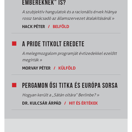
EMBEREKNEK” IS?
A szubjektív hangulatok és a racionális érvek hiánya
rossz tanácsadó az államszervezet átalakításánál
»
HACK PÉTER
/
BELFÖLD
A PRIDE TITKOLT EREDETE
A melegmozgalom programját évtizedekkel ezelőtt
megírták
»
MORVAY PÉTER
/
KÜLFÖLD
PERGAMON ŐSI TITKA ÉS EURÓPA SORSA
Hogyan került a „Sátán oltára” Berlinbe?
»
DR. KULCSÁR ÁRPÁD
/
HIT ÉS ÉRTÉKEK