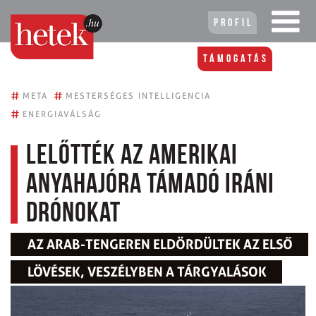
Profil
Támogatás
#
#
META
MESTERSÉGES INTELLIGENCIA
#
ENERGIAVÁLSÁG
Lelőtték az amerikai
anyahajóra támadó iráni
drónokat
AZ ARAB-TENGEREN ELDÖRDÜLTEK AZ ELSŐ
LÖVÉSEK, VESZÉLYBEN A TÁRGYALÁSOK