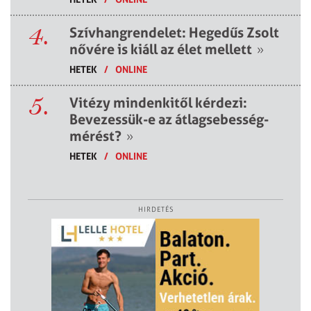
4.
Szívhangrendelet: Hegedűs Zsolt
nővére is kiáll az élet mellett
»
HETEK
/
ONLINE
5.
Vitézy mindenkitől kérdezi:
Bevezessük-e az átlagsebesség-
mérést?
»
HETEK
/
ONLINE
HIRDETÉS