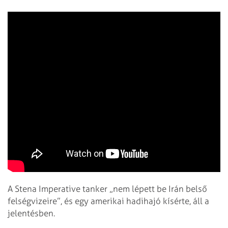
A Stena Imperative tanker „nem lépett be Irán belső
felségvizeire”, és egy amerikai hadihajó kísérte, áll a
jelentésben.