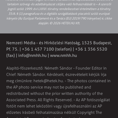
tartalom szöveg- és adatbányászat céljára való felhasználását is – A szerzői
jogról szóló 1999. évi LXXVI. törvény rendelkezései értelmében a törvény
35/A. § (1) paragrafusa és a digitális szolgáltatások piacairól szóló európai
irányelv (Az Európai Parlament és a Tanács (EU) 2019/790 Irányelve) 4. cikke
alapján. © 2026 HETEK.HU Kft.
Nemzeti Média - és Hírközlési Hatóság, 1525 Budapest,
Pf. 75. | +36 1 457 7100 (telefon) | +36 1 356 5520
(fax) |
info@nmhh.hu
| www.nmhh.hu
Alapító-főszerkesztő: Németh Sándor - Founder Editor in
Chief: Németh Sándor. Kérdéseit, észrevételeit kérjük írja
meg címünkre:
hetek@hetek.hu
. - The photos contained in
the AP photo service may not be published and
redistributed without the prior written authority of the
Associated Press. All Rights Reserved. - Az AP fotószolgálat
fotóit nem lehet leközölni vagy újrafelhasználni az AP
előzetes írásbeli felhatalmazása nélkül! Copyright The