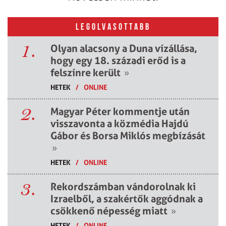
LEGOLVASOTTABB
1.
Olyan alacsony a Duna vízállása,
hogy egy 18. századi erőd is a
felszínre került
»
HETEK
/
ONLINE
2.
Magyar Péter kommentje után
visszavonta a közmédia Hajdú
Gábor és Borsa Miklós megbízását
»
HETEK
/
ONLINE
3.
Rekordszámban vándorolnak ki
Izraelből, a szakértők aggódnak a
csökkenő népesség miatt
»
HETEK
/
ONLINE