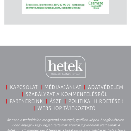
KAPCSOLAT
MÉDIAAJÁNLAT
ADATVÉDELEM
SZABÁLYZAT A KOMMENTELÉSRŐL
PARTNEREINK
ÁSZF
POLITIKAI HIRDETÉSEK
WEBSHOP TÁJÉKOZTATÓ
Az ezen a weboldalon megjelenő szövegek, grafikák, képek, hangfelvételek,
video anyagok vagy egyéb tartalmak szerzői jogvédelem alatt állnak. A
Hetek.hu Kft. minden jogot fenntart a tartalommal kapcsolatosan, beleértve a