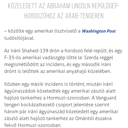
közeledett az Abraham Lincoln repülőgép-
hordozóhoz az Arab-tengeren
– közölte egy amerikai tisztviselő a
Washington Post
tudósítójával.
Az iráni Shahed-139 drón a hordozó felé repült, és egy
F-35-ös amerikai vadászgép lőtte le. Szerda reggel
megismétlődött az incidens, és egy második iráni
drónt is lelőttek az amerikai anyahajó közelében.
Közben egy másik incidens is történt, miután iráni
ágyúnaszádok közeledtek egy amerikai zászló alatt
hajózó tankerhez a Hormuzi-szorosban. A Vanguard
tengeri kockázatkezelő csoport jelentése szerint
három pár iráni ágyúnaszád közeledett egy amerikai
zászló alatt hajózó tankerhez az Omántól északra
fekvő Hormuzi-szorosban.