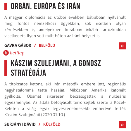
Orbán, Európa és Irán
A magyar diplomácia az utóbbi években bátrabban nyilvánult
meg fontos nemzetközi ügyekben, sok esetben olyan
kérdésekben is, amelyekben korábban inkább tartózkodóan
viselkedett. Ilyen volt múlt héten az iráni helyzet is.
GAVRA GÁBOR
/
BELFÖLD
hetilap
Kászim Szulejmáni, a gonosz
stratégája
A titokzatos katona, aki Irán második embere lett, regionális
nagyhatalommá tette hazáját. Miközben Amerika katonáit
gyilkolta, Obamát sikeresen becsalogatták a nukleáris
egyezménybe. Az általa befolyásolt terrorsejtek szerte a Közel-
Keleten a világ egyik legveszedelmesebb emberévé tették
Kászim Szulejmánit.(2020.01.10.)
SURJÁNYI DÁVID
/
KÜLFÖLD