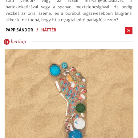
zöld vándor- vagy az ázsiai márvány-poloskával, a
harlekinkaticával vagy a spanyol meztelencsigával. Ha pedig
viszket az orra, szeme, és a bőréből legszívesebben kiugrana,
akkor ki ne tudná, hogy itt a nyugtalanító parlagfűszezon?
PAPP SÁNDOR
/
HÁTTÉR
hetilap