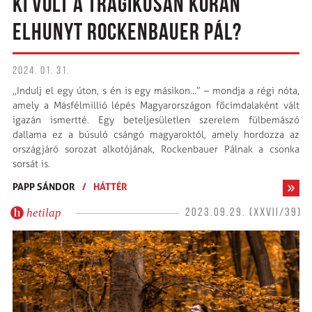
KI VOLT A TRAGIKUSAN KORÁN
ELHUNYT ROCKENBAUER PÁL?
2024. 01. 31.
„Indulj el egy úton, s én is egy másikon…” – mondja a régi nóta,
amely a Másfélmillió lépés Magyarországon főcímdalaként vált
igazán ismertté. Egy beteljesületlen szerelem fülbemászó
dallama ez a búsuló csángó magyaroktól, amely hordozza az
országjáró sorozat alkotójának, Rockenbauer Pálnak a csonka
sorsát is.
PAPP SÁNDOR
/
HÁTTÉR
hetilap
2023.09.29. (XXVII/39)