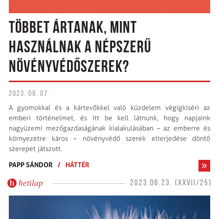
TÖBBET ÁRTANAK, MINT
HASZNÁLNAK A NÉPSZERŰ
NÖVÉNYVÉDŐSZEREK?
2023. 09. 07.
A gyomokkal és a kártevőkkel való küzdelem végigkíséri az
emberi történelmet, és itt be kell látnunk, hogy napjaink
nagyüzemi mezőgazdaságának kialakulásában – az emberre és
környezetre káros – növényvédő szerek elterjedése döntő
szerepet játszott.
PAPP SÁNDOR
/
HÁTTÉR
hetilap
2023.06.23. (XXVII/25)