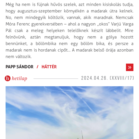
Még ha nem is fújnak hűvös szelek, azt minden kisiskolás tudja,
hogy augusztus-szeptember környékén a madarak útra kelnek.
No, nem mindegyik költözik, vannak, akik maradnak. Nemcsak
Móra Ferenc gyerekversében – ahol a nagyon „okos” Varjú Varga
Pál csak a meleg helyeken telelőknek készít lábbelit. Mire
felnövünk, aztán megtanuljuk, hogy nem a gólya hozott
bennünket, a bölömbika nem egy bölöm bika, és persze a
madarak nem is hordanak cipőt… A madarak belső órája azonban
nem változik.
PAPP SÁNDOR
/
HÁTTÉR
hetilap
2024.04.26. (XXVIII/17)