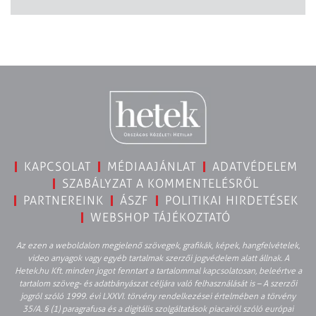
KAPCSOLAT
MÉDIAAJÁNLAT
ADATVÉDELEM
SZABÁLYZAT A KOMMENTELÉSRŐL
PARTNEREINK
ÁSZF
POLITIKAI HIRDETÉSEK
WEBSHOP TÁJÉKOZTATÓ
Az ezen a weboldalon megjelenő szövegek, grafikák, képek, hangfelvételek,
video anyagok vagy egyéb tartalmak szerzői jogvédelem alatt állnak. A
Hetek.hu Kft. minden jogot fenntart a tartalommal kapcsolatosan, beleértve a
tartalom szöveg- és adatbányászat céljára való felhasználását is – A szerzői
jogról szóló 1999. évi LXXVI. törvény rendelkezései értelmében a törvény
35/A. § (1) paragrafusa és a digitális szolgáltatások piacairól szóló európai