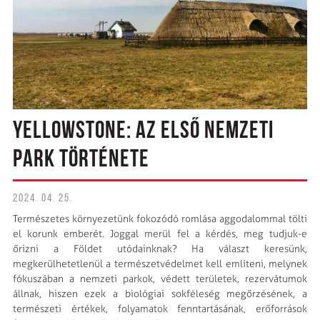
YELLOWSTONE: AZ ELSŐ NEMZETI
PARK TÖRTÉNETE
2024. 04. 25.
Természetes környezetünk fokozódó romlása aggodalommal tölti
el korunk emberét. Joggal merül fel a kérdés, meg tudjuk-e
őrizni a Földet utódainknak? Ha választ keresünk,
megkerülhetetlenül a természetvédelmet kell említeni, melynek
fókuszában a nemzeti parkok, védett területek, rezervátumok
állnak, hiszen ezek a biológiai sokféleség megőrzésének, a
természeti értékek, folyamatok fenntartásának, erőforrások