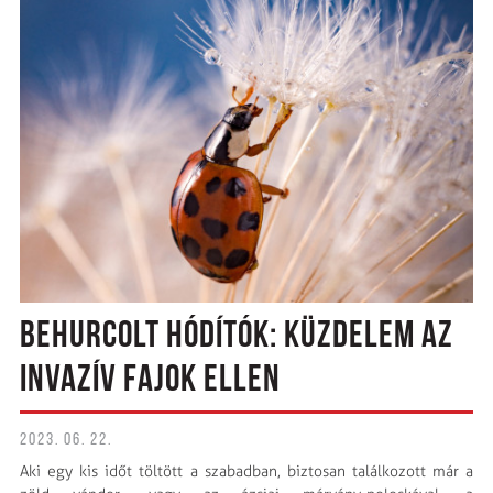
BEHURCOLT HÓDÍTÓK: KÜZDELEM AZ
INVAZÍV FAJOK ELLEN
2023. 06. 22.
Aki egy kis időt töltött a szabadban, biztosan találkozott már a