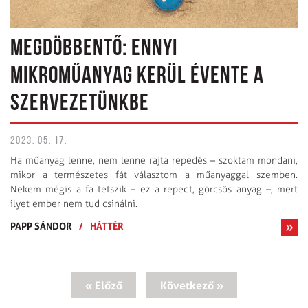
MEGDÖBBENTŐ: ENNYI
MIKROMŰANYAG KERÜL ÉVENTE A
SZERVEZETÜNKBE
2023. 05. 17.
Ha műanyag lenne, nem lenne rajta repedés – szoktam mondani,
mikor a természetes fát választom a műanyaggal szemben.
Nekem mégis a fa tetszik – ez a repedt, görcsös anyag –, mert
ilyet ember nem tud csinálni.
PAPP SÁNDOR
/
HÁTTÉR
« Előző
Következő »