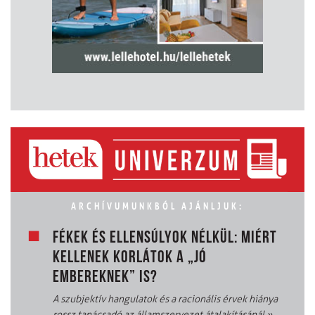
ARCHÍVUMUNKBÓL AJÁNLJUK:
FÉKEK ÉS ELLENSÚLYOK NÉLKÜL: MIÉRT
KELLENEK KORLÁTOK A „JÓ
EMBEREKNEK” IS?
A szubjektív hangulatok és a racionális érvek hiánya
rossz tanácsadó az államszervezet átalakításánál
»