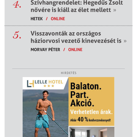
4.
Szívhangrendelet: Hegedűs Zsolt
nővére is kiáll az élet mellett
»
HETEK
/
ONLINE
5.
Visszavonták az országos
háziorvosi vezető kinevezését is
»
MORVAY PÉTER
/
ONLINE
HIRDETÉS