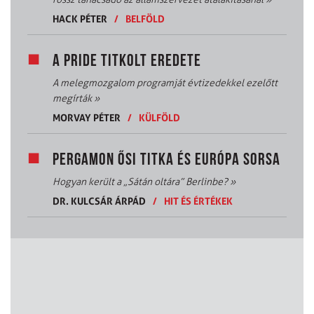
HACK PÉTER
/
BELFÖLD
A PRIDE TITKOLT EREDETE
A melegmozgalom programját évtizedekkel ezelőtt
megírták
»
MORVAY PÉTER
/
KÜLFÖLD
PERGAMON ŐSI TITKA ÉS EURÓPA SORSA
Hogyan került a „Sátán oltára” Berlinbe?
»
DR. KULCSÁR ÁRPÁD
/
HIT ÉS ÉRTÉKEK