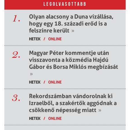
LEGOLVASOTTABB
1.
Olyan alacsony a Duna vízállása,
hogy egy 18. századi erőd is a
felszínre került
»
HETEK
/
ONLINE
2.
Magyar Péter kommentje után
visszavonta a közmédia Hajdú
Gábor és Borsa Miklós megbízását
»
HETEK
/
ONLINE
3.
Rekordszámban vándorolnak ki
Izraelből, a szakértők aggódnak a
csökkenő népesség miatt
»
HETEK
/
ONLINE