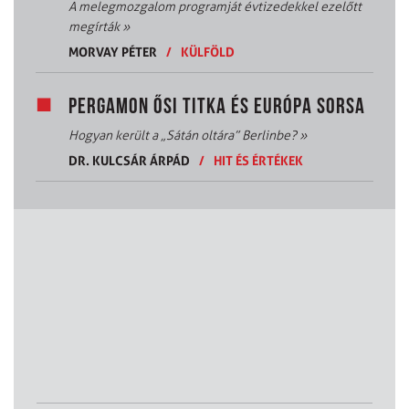
A melegmozgalom programját évtizedekkel ezelőtt
megírták
»
MORVAY PÉTER
/
KÜLFÖLD
PERGAMON ŐSI TITKA ÉS EURÓPA SORSA
Hogyan került a „Sátán oltára” Berlinbe?
»
DR. KULCSÁR ÁRPÁD
/
HIT ÉS ÉRTÉKEK