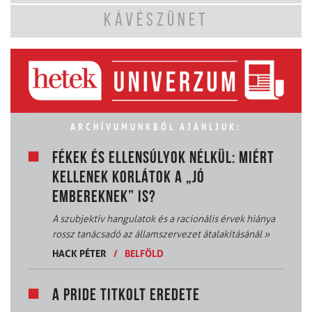
KÁVÉSZÜNET
ARCHÍVUMUNKBÓL AJÁNLJUK:
FÉKEK ÉS ELLENSÚLYOK NÉLKÜL: MIÉRT
KELLENEK KORLÁTOK A „JÓ
EMBEREKNEK” IS?
A szubjektív hangulatok és a racionális érvek hiánya
rossz tanácsadó az államszervezet átalakításánál
»
HACK PÉTER
/
BELFÖLD
A PRIDE TITKOLT EREDETE