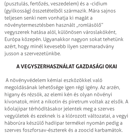
(pusztulás, fertőzés, veszedelem) és a -cidium
(gyilkosság) összetételből származik. Mára sajnos
teljesen senki nem vonhatja ki magát a
növénytermesztésben használt „romlásölő”
vegyszerek hatása alól, különösen városlakóként,
Európa közepén. Ugyanakkor nagyon sokat tehetünk
azért, hogy minél kevesebb ilyen szermaradvány
jusson a szervezetünkbe.
A VEGYSZERHASZNÁLAT GAZDASÁGI OKAI
A növényvédelem kémiai eszközökkel való
megoldásának lehetősége igen régi igény. Az arzén,
higany és rézsók, az elemi kén és olyan növényi
kivonatok, mint a nikotin és piretrum voltak az elsők. A
kőolajipar térhódításakor jelentek meg a szerves
vegyületek és ezeknek is a klórozott változatai, a vegyi
háborúra készülő hadiipar termékei nyomán pedig a
szerves foszforsav-észterek és a zoocid karbamátok.