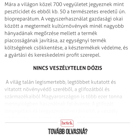
Mára a világon közel 700 vegyületet je­gyeznek mint
peszticidet és ebből kb. 50 a természetes eredetű ún.
biopreparátum. A vegyszerhasználat gazdasági okai
között a megtermelt kultúrnövények minél nagyobb
hányadának megőrzése mellett a termék
piacosságának javítása, az egységnyi termék
költségének csökkentése, a késztermékek védelme, és
a gyártási és kereskedelmi profit szerepel.
NINCS VESZÉLYTELEN DÓZIS
A világ talán legismertebb, legtöbbet kutatott és
vitatott növényvédő szeréből, a glifozátból és
származékaiból Magyarországon is több ezer tonna
mennyiségben használnak fel évente. A glifozát
lényegében és leegyszerűsítve rákkeltő, a veszély
pedig arányos a szervezetbe kerülő anyag
mennyiségével.
Tovább olvasná?