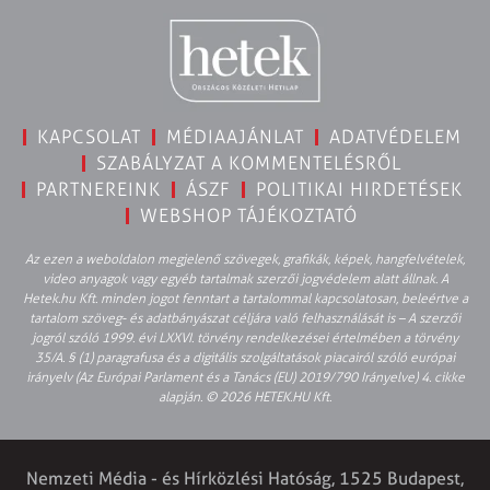
KAPCSOLAT
MÉDIAAJÁNLAT
ADATVÉDELEM
SZABÁLYZAT A KOMMENTELÉSRŐL
PARTNEREINK
ÁSZF
POLITIKAI HIRDETÉSEK
WEBSHOP TÁJÉKOZTATÓ
Az ezen a weboldalon megjelenő szövegek, grafikák, képek, hangfelvételek,
video anyagok vagy egyéb tartalmak szerzői jogvédelem alatt állnak. A
Hetek.hu Kft. minden jogot fenntart a tartalommal kapcsolatosan, beleértve a
tartalom szöveg- és adatbányászat céljára való felhasználását is – A szerzői
jogról szóló 1999. évi LXXVI. törvény rendelkezései értelmében a törvény
35/A. § (1) paragrafusa és a digitális szolgáltatások piacairól szóló európai
irányelv (Az Európai Parlament és a Tanács (EU) 2019/790 Irányelve) 4. cikke
alapján. © 2026 HETEK.HU Kft.
Nemzeti Média - és Hírközlési Hatóság, 1525 Budapest,