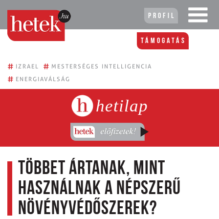
Profil
Támogatás
#
#
IZRAEL
MESTERSÉGES INTELLIGENCIA
#
ENERGIAVÁLSÁG
hetilap
Többet ártanak, mint
használnak a népszerű
növényvédőszerek?