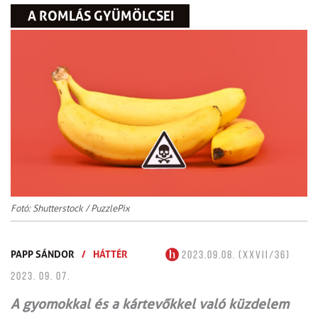
A ROMLÁS GYÜMÖLCSEI
Fotó: Shutterstock / PuzzlePix
PAPP SÁNDOR
/
HÁTTÉR
2023.09.08. (XXVII/36)
2023. 09. 07.
A gyomokkal és a kártevőkkel való küzdelem