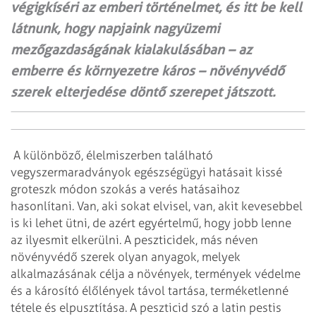
végigkíséri az emberi történelmet, és itt be kell
látnunk, hogy napjaink nagyüzemi
mezőgazdaságának kialakulásában – az
emberre és környezetre káros – növényvédő
szerek elterjedése döntő szerepet játszott.
A különböző, élelmiszerben található
vegyszermaradványok egészségügyi hatásait kissé
groteszk módon szokás a verés hatásaihoz
hasonlítani. Van, aki sokat elvisel, van, akit kevesebbel
is ki lehet ütni, de azért egyértelmű, hogy jobb lenne
az ilyesmit elkerülni. A peszticidek, más néven
növényvédő szerek olyan anyagok, melyek
alkalmazásának célja a növények, termények védelme
és a károsító élőlények távol tartása, terméketlenné
tétele és elpusztítása. A peszticid szó a latin pestis