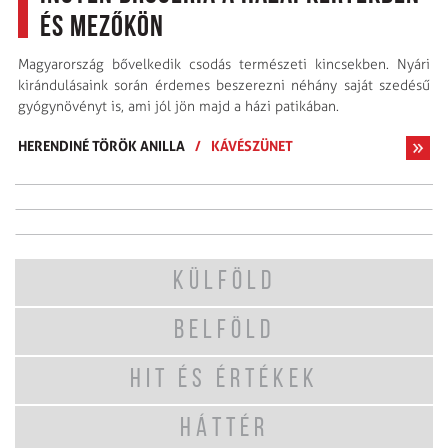
és mezőkön
Magyarország bő­velkedik csodás természeti kincsekben. Nyári
kirándulásaink során érdemes besze­rezni néhány saját szedésű
gyógynövényt is, ami jól jön majd a házi patikában.
HERENDINÉ TÖRÖK ANILLA
/
KÁVÉSZÜNET
KÜLFÖLD
BELFÖLD
HIT ÉS ÉRTÉKEK
HÁTTÉR