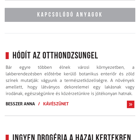
KAPCSOLÓDÓ ANYAGOK
Hódít az otthondzsungel
Bár egyre többen élnek városi környezetben, a
lakberendezésben előtérbe kerülő botanikus enteriőr és zöld
színek mutatják: vágyunk a természetközeliségre. A növények
amellett, hogy látványos dekorelemei egy lakásnak vagy
irodának, egészségünkre és köz­érzetünkre is jó­té­­­konyan hatnak.
BESSZER ANNA
/
KÁVÉSZÜNET
Ingyen drogéria a hazai kertekben